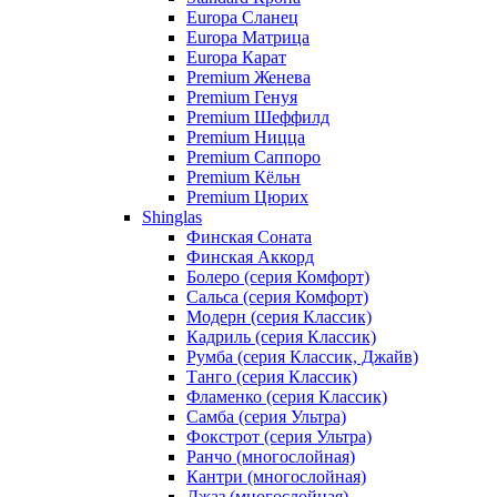
Europa Сланец
Europa Матрица
Europa Карат
Premium Женева
Premium Генуя
Premium Шеффилд
Premium Ницца
Premium Саппоро
Premium Кёльн
Premium Цюрих
Shinglas
Финская Соната
Финская Аккорд
Болеро (серия Комфорт)
Сальса (серия Комфорт)
Модерн (серия Классик)
Кадриль (серия Классик)
Румба (серия Классик, Джайв)
Танго (серия Классик)
Фламенко (серия Классик)
Самба (серия Ультра)
Фокстрот (серия Ультра)
Ранчо (многослойная)
Кантри (многослойная)
Джаз (многослойная)