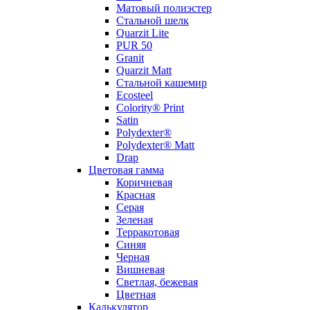
Матовый полиэстер
Стальной шелк
Quarzit Lite
PUR 50
Granit
Quarzit Matt
Стальной кашемир
Ecosteel
Colority® Print
Satin
Polydexter®
Polydexter® Matt
Drap
Цветовая гамма
Коричневая
Красная
Серая
Зеленая
Терракотовая
Синяя
Черная
Вишневая
Светлая, бежевая
Цветная
Калькулятор