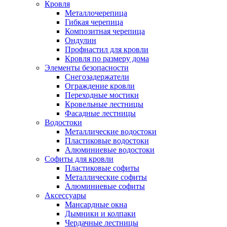
Кровля
Металлочерепица
Гибкая черепица
Композитная черепица
Ондулин
Профнастил для кровли
Кровля по размеру дома
Элементы безопасности
Снегозадержатели
Ограждение кровли
Переходные мостики
Кровельные лестницы
Фасадные лестницы
Водостоки
Металлические водостоки
Пластиковые водостоки
Алюминиевые водостоки
Софиты для кровли
Пластиковые софиты
Металлические софиты
Алюминиевые софиты
Аксессуары
Мансардные окна
Дымники и колпаки
Чердачные лестницы