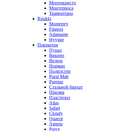
Монтекристо
Монтерроса
Трамонтана
Ruukki
Monterrey
Finnera
Adamante
Hyygge
Покрытия
Пурал
Викинг
Велюр
Норман
Полиэстер
Pural Matt
Puretan
Стальной бархат
Призма
Пластизол
Atlas
Safari
Cloudy
Quarzit
Agneta
Purex