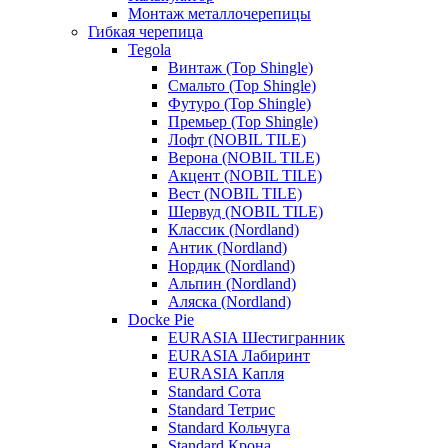
Монтаж металлочерепицы
Гибкая черепица
Tegola
Винтаж (Top Shingle)
Смальто (Top Shingle)
Футуро (Top Shingle)
Премьер (Top Shingle)
Лофт (NOBIL TILE)
Верона (NOBIL TILE)
Акцент (NOBIL TILE)
Вест (NOBIL TILE)
Шервуд (NOBIL TILE)
Классик (Nordland)
Антик (Nordland)
Нордик (Nordland)
Альпин (Nordland)
Аляска (Nordland)
Docke Pie
EURASIA Шестигранник
EURASIA Лабиринт
EURASIA Капля
Standard Сота
Standard Тетрис
Standard Кольчуга
Standard Крона