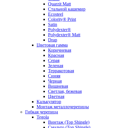
Quarzit Matt
Стальной кашемир
Ecosteel
Colority® Print
Satin
Polydexter®
Polydexter® Matt
Drap
Цветовая гамма
Коричневая
Красная
Серая
Зеленая
Терракотовая
Синяя
Черная
Вишневая
Светлая, бежевая
Цветная
Калькулятор
Монтаж металлочерепицы
Гибкая черепица
Tegola
Винтаж (Top Shingle)
Смальто (Top Shingle)