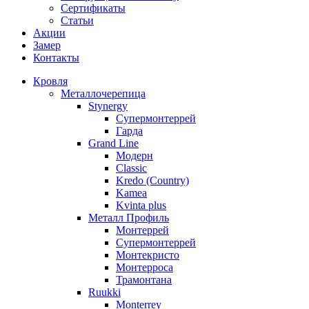
Сертификаты
Статьи
Акции
Замер
Контакты
Кровля
Металлочерепица
Stynergy
Супермонтеррей
Гарда
Grand Line
Модерн
Classic
Kredo (Country)
Kamea
Kvinta plus
Металл Профиль
Монтеррей
Супермонтеррей
Монтекристо
Монтерроса
Трамонтана
Ruukki
Monterrey