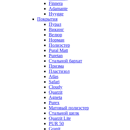
Finnera
Adamante
Hyygge
Покрытия
Пурал
Викинг
Велюр
Норман
Полиэстер
Pural Matt
Puretan
Стальной бархат
Призма
Пластизол
Atlas
Safari
Cloudy
Quarzit
Agneta
Purex
Матовый полиэстер
Стальной шелк
Quarzit Lite
PUR 50
Granit