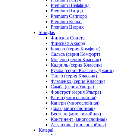
Premium Шеффилд
Premium Ницца
Premium Саппоро
Premium Кёльн
Premium Цюрих
Shinglas
Финская Соната
Финская Аккорд
Болеро (серия Комфорт)
Сальса (серия Комфорт)
Модерн (серия Классик)
Кадриль (серия Классик)
Румба (серия Классик, Джайв)
Танго (серия Классик)
Фламенко (серия Классик)
Самба (серия Ультра)
Фокстрот (серия Ультра)
Ранчо (многослойная)
Кантри (многослойная)
Джаз (многослойная)
Вестерн (многослойная)
Континент (многослойная)
Атлантика (многослойная)
Katepal