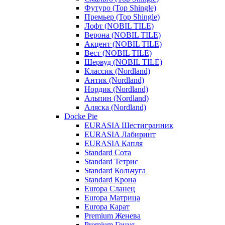
Футуро (Top Shingle)
Премьер (Top Shingle)
Лофт (NOBIL TILE)
Верона (NOBIL TILE)
Акцент (NOBIL TILE)
Вест (NOBIL TILE)
Шервуд (NOBIL TILE)
Классик (Nordland)
Антик (Nordland)
Нордик (Nordland)
Альпин (Nordland)
Аляска (Nordland)
Docke Pie
EURASIA Шестигранник
EURASIA Лабиринт
EURASIA Капля
Standard Сота
Standard Тетрис
Standard Кольчуга
Standard Крона
Europa Сланец
Europa Матрица
Europa Карат
Premium Женева
Premium Генуя