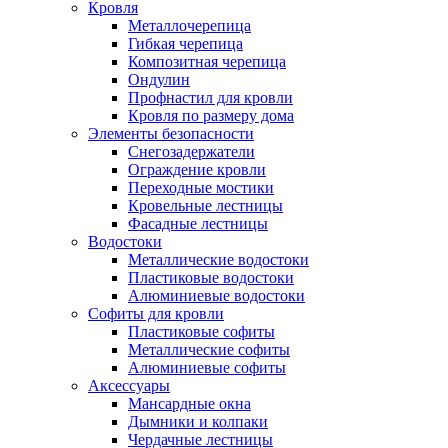
Кровля
Металлочерепица
Гибкая черепица
Композитная черепица
Ондулин
Профнастил для кровли
Кровля по размеру дома
Элементы безопасности
Снегозадержатели
Ограждение кровли
Переходные мостики
Кровельные лестницы
Фасадные лестницы
Водостоки
Металлические водостоки
Пластиковые водостоки
Алюминиевые водостоки
Софиты для кровли
Пластиковые софиты
Металлические софиты
Алюминиевые софиты
Аксессуары
Мансардные окна
Дымники и колпаки
Чердачные лестницы