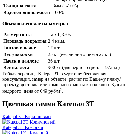
Толщина гонта
3мм (+-10%)
Водонепроницаемость
100%
Объемно-весовые параметры:
Размер гонта
1м х 0,320м
Плошадь покрытия
2.4 кв.м.
Гонтов в пачке
17 шт
Вес упаковки
25 кг (вес черного цвета 27 кг)
Пачек в паллете
36 шт
Вес паллета
900 кг (для черного цвета – 972 кг)
Гибкая черепица Katepal 3T в Фрязене: бесплатная
консультация, замер на объекте, расчет по Вашему плану/
проекту, доставка или самовывоз, монтаж под ключ. Купить
2
недорого, цена от 649 руб/м
.
Цветовая гамма Катепал 3Т
Katepal 3T Коричневый
Katepal 3T Красный