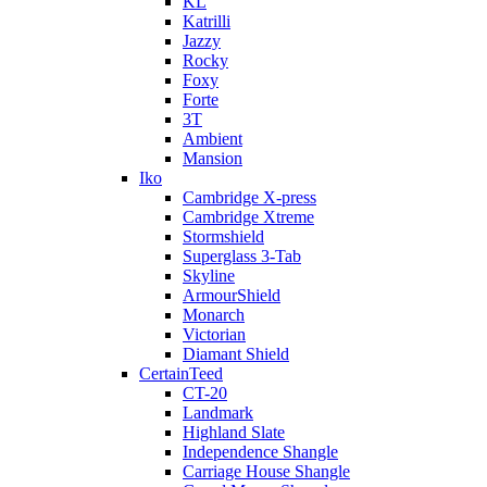
KL
Katrilli
Jazzy
Rocky
Foxy
Forte
3T
Ambient
Mansion
Iko
Cambridge X-press
Cambridge Xtreme
Stormshield
Superglass 3-Tab
Skyline
ArmourShield
Monarch
Victorian
Diamant Shield
CertainTeed
CT-20
Landmark
Highland Slate
Independence Shangle
Carriage House Shangle