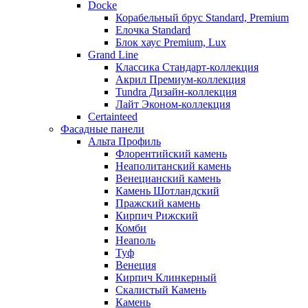
Docke
Корабельный брус Standard, Premium
Елочка Standard
Блок хаус Premium, Lux
Grand Line
Классика Стандарт-коллекция
Акрил Премиум-коллекция
Tundra Дизайн-коллекция
Лайт Эконом-коллекция
Certainteed
Фасадные панели
Альта Профиль
Флорентийский камень
Неаполитанский камень
Венецианский камень
Камень Шотландский
Пражский камень
Кирпич Рижский
Комби
Неаполь
Туф
Венеция
Кирпич Клинкерный
Скалистый Камень
Камень