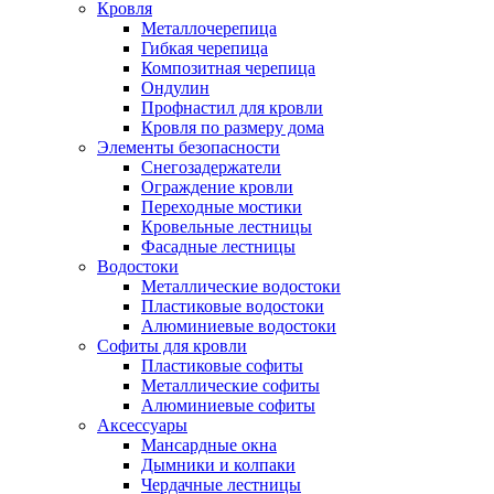
Кровля
Металлочерепица
Гибкая черепица
Композитная черепица
Ондулин
Профнастил для кровли
Кровля по размеру дома
Элементы безопасности
Снегозадержатели
Ограждение кровли
Переходные мостики
Кровельные лестницы
Фасадные лестницы
Водостоки
Металлические водостоки
Пластиковые водостоки
Алюминиевые водостоки
Софиты для кровли
Пластиковые софиты
Металлические софиты
Алюминиевые софиты
Аксессуары
Мансардные окна
Дымники и колпаки
Чердачные лестницы