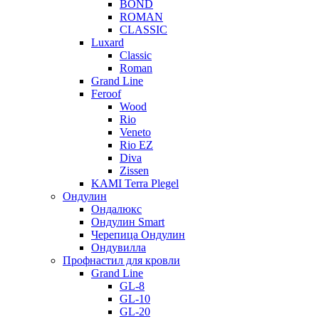
BOND
ROMAN
CLASSIC
Luxard
Classic
Roman
Grand Line
Feroof
Wood
Rio
Veneto
Rio EZ
Diva
Zissen
KAMI Terra Plegel
Ондулин
Ондалюкс
Ондулин Smart
Черепица Ондулин
Ондувилла
Профнастил для кровли
Grand Line
GL-8
GL-10
GL-20