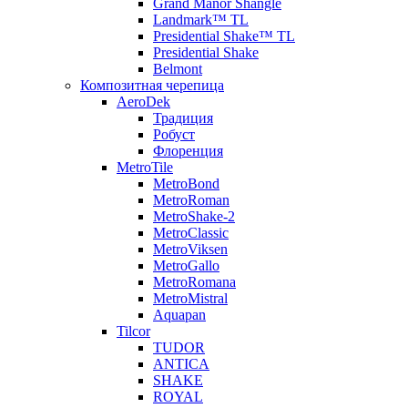
Grand Manor Shangle
Landmark™ TL
Presidential Shake™ TL
Presidential Shake
Belmont
Композитная черепица
AeroDek
Традиция
Робуст
Флоренция
MetroTile
MetroBond
MetroRoman
MetroShake-2
MetroClassic
MetroViksen
MetroGallo
MetroRomana
MetroMistral
Aquapan
Tilcor
TUDOR
ANTICA
SHAKE
ROYAL