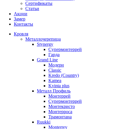
Сертификаты
Статьи
Акции
Замер
Контакты
Кровля
Металлочерепица
Stynergy
Супермонтеррей
Гарда
Grand Line
Модерн
Classic
Kredo (Country)
Kamea
Kvinta plus
Металл Профиль
Монтеррей
Супермонтеррей
Монтекристо
Монтерроса
Трамонтана
Ruukki
Monterrey