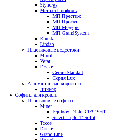
Stynergy
Металл Профиль
МП Престиж
МП Проект
МП Модерн
МП GrandSystem
Ruukki
Lindab
Пластиковые водостоки
Murol
Verat
Docke
Серия Standart
Серия Lux
Алюминиевые водостоки
Линкор
Софиты для кровли
Пластиковые софиты
Mitten
Equinox Triple 3 1/3” Soffit
Select Triple 4” Soffit
Tecos
Docke
Grand Line
Holzplast