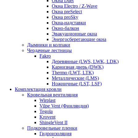
Окна Duet
Окна Electro / Z-Wave
Окна preSelect
Окна proSky
Окна-надставки
Окно-балкон
Эвакуационные окна
Энергосберегающие окна
Дымники и колпаки
Чердачные лестницы
Fakro
Деревянные (LWS, LWK, LDK)
Карнизная дверь (DWK)
Thermo (LWT, LTK)
Металлические (LMS)
Ножничные (LST, LSF)
Комплектация кровли
Кровельная вентиляция
Wirplast
Vilpe Vent (Финляндия)
Tegola
Krovent
ShingleVent II
Подкровельные пленки
Гидроизоляция