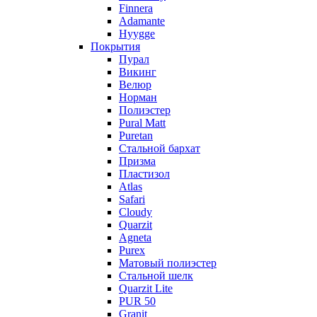
Finnera
Adamante
Hyygge
Покрытия
Пурал
Викинг
Велюр
Норман
Полиэстер
Pural Matt
Puretan
Стальной бархат
Призма
Пластизол
Atlas
Safari
Cloudy
Quarzit
Agneta
Purex
Матовый полиэстер
Стальной шелк
Quarzit Lite
PUR 50
Granit