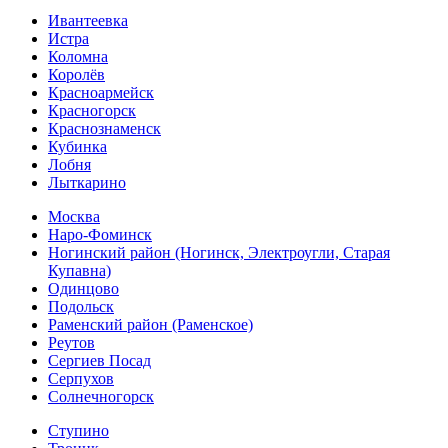
Ивантеевка
Истра
Коломна
Королёв
Красноармейск
Красногорск
Краснознаменск
Кубинка
Лобня
Лыткарино
Москва
Наро-Фоминск
Ногинский район (Ногинск, Электроугли, Старая
Купавна)
Одинцово
Подольск
Раменский район (Раменское)
Реутов
Сергиев Посад
Серпухов
Солнечногорск
Ступино