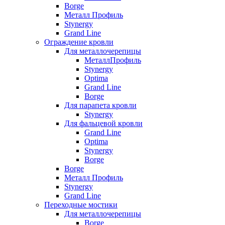
Borge
Металл Профиль
Stynergy
Grand Line
Ограждение кровли
Для металлочерепицы
МеталлПрофиль
Stynergy
Optima
Grand Line
Borge
Для парапета кровли
Stynergy
Для фальцевой кровли
Grand Line
Optima
Stynergy
Borge
Borge
Металл Профиль
Stynergy
Grand Line
Переходные мостики
Для металлочерепицы
Borge