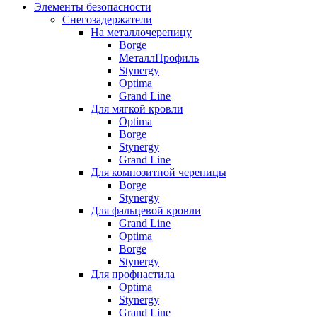
Элементы безопасности
Снегозадержатели
На металлочерепицу
Borge
МеталлПрофиль
Stynergy
Optima
Grand Line
Для мягкой кровли
Optima
Borge
Stynergy
Grand Line
Для композитной черепицы
Borge
Stynergy
Для фальцевой кровли
Grand Line
Optima
Borge
Stynergy
Для профнастила
Optima
Stynergy
Grand Line