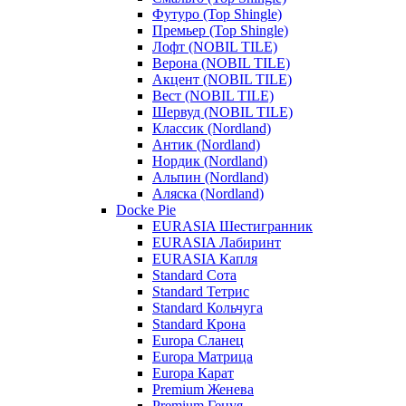
Футуро (Top Shingle)
Премьер (Top Shingle)
Лофт (NOBIL TILE)
Верона (NOBIL TILE)
Акцент (NOBIL TILE)
Вест (NOBIL TILE)
Шервуд (NOBIL TILE)
Классик (Nordland)
Антик (Nordland)
Нордик (Nordland)
Альпин (Nordland)
Аляска (Nordland)
Docke Pie
EURASIA Шестигранник
EURASIA Лабиринт
EURASIA Капля
Standard Сота
Standard Тетрис
Standard Кольчуга
Standard Крона
Europa Сланец
Europa Матрица
Europa Карат
Premium Женева
Premium Генуя