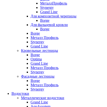
МеталлПрофиль
Stynergy
Grand Line
Для композитной черепицы
Borge
Для фальцевой кровли
Borge
Borge
Металл Профиль
Stynergy
Grand Line
Кровельные лестницы
Borge
Optima
Grand Line
Металл Профиль
Stynergy
Фасадные лестницы
Borge
Металл Профиль
Stynergy
Водостоки
Металлические водостоки
Grand Line
AquAsystem