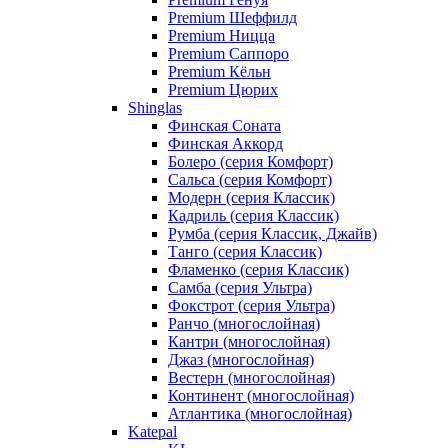
Premium Шеффилд
Premium Ницца
Premium Саппоро
Premium Кёльн
Premium Цюрих
Shinglas
Финская Соната
Финская Аккорд
Болеро (серия Комфорт)
Сальса (серия Комфорт)
Модерн (серия Классик)
Кадриль (серия Классик)
Румба (серия Классик, Джайв)
Танго (серия Классик)
Фламенко (серия Классик)
Самба (серия Ультра)
Фокстрот (серия Ультра)
Ранчо (многослойная)
Кантри (многослойная)
Джаз (многослойная)
Вестерн (многослойная)
Континент (многослойная)
Атлантика (многослойная)
Katepal