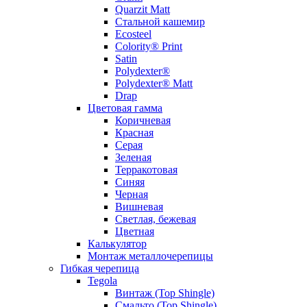
Quarzit Matt
Стальной кашемир
Ecosteel
Colority® Print
Satin
Polydexter®
Polydexter® Matt
Drap
Цветовая гамма
Коричневая
Красная
Серая
Зеленая
Терракотовая
Синяя
Черная
Вишневая
Светлая, бежевая
Цветная
Калькулятор
Монтаж металлочерепицы
Гибкая черепица
Tegola
Винтаж (Top Shingle)
Смальто (Top Shingle)