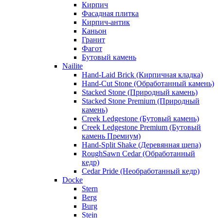
Кирпич
Фасадная плитка
Кирпич-антик
Каньон
Гранит
Фагот
Бутовый камень
Nailite
Hand-Laid Brick (Кирпичная кладка)
Hand-Cut Stone (Обработанный камень)
Stacked Stone (Природный камень)
Stacked Stone Premium (Природный
камень)
Creek Ledgestone (Бутовый камень)
Creek Ledgestone Premium (Бутовый
камень Премиум)
Hand-Split Shake (Деревянная щепа)
RoughSawn Cedar (Обработанный
кедр)
Cedar Pride (Необработанный кедр)
Docke
Stern
Berg
Burg
Stein