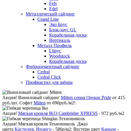
Fels
Edel
Металлический сайдинг
Grand Line
Эко Брус
Блок-хаус GL
Корабельная доска
Вертикаль
Металл Профиль
Lбрус
Woodstock
Корабельная доска
Фиброцементный сайдинг
Cedral
Cedral Click
Профнастил для забора
Акция!
Виниловый сайдинг
Mitten серия Oregon Pride
от 415
руб./шт. Софит
Mitten
от 690руб./м2!
Акция!
Мягкая кровля IKO Cambridge XPRESS
- 972 руб./м2
Акция!
Мягкая кровля Технониколь Джаз
цвета
Кастилия
,
Индиго
- 586р/м2; Вестерн цвет
Каньон
-