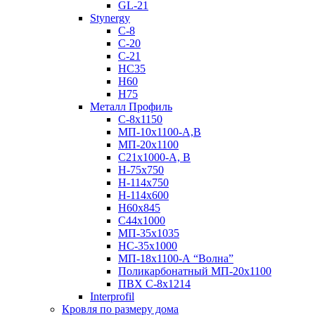
GL-21
Stynergy
C-8
C-20
C-21
НС35
Н60
H75
Металл Профиль
С-8х1150
МП-10x1100-А,В
МП-20х1100
С21х1000-А, В
H-75х750
Н-114х750
Н-114х600
Н60х845
С44х1000
МП-35х1035
НС-35х1000
МП-18х1100-А “Волна”
Поликарбонатный МП-20х1100
ПВХ С-8х1214
Interprofil
Кровля по размеру дома