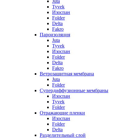
Juta
Tyvek
Изоспан
Folder
Delta
Fakro
Пароизоляция
Juta
Tyvek
Изоспан
Folder
Delta
Fakro
Ветрозащитная мембрана
Juta
Folder
Супердиффузионные мембраны
Изоспан
Tyvek
Folder
Отражающие пленки
Изоспан
Folder
Delta
Разделительный слой