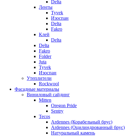
Delta
Ленты
Tyvek
Изоспан
Delta
Fakro
Клей
Delta
Delta
Fakro
Folder
Juta
Tyvek
Изоспан
Утеплители
Rockwool
Фасадные материалы
Виниловый сайдинг
Mitten
Oregon Pride
Sentry
Tecos
Ardennes (Корабельный брус)
Ardennes (Оцилиндрованный брус)
Натуральный камень