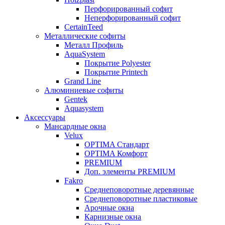
Перфорированный софит
Неперфорированный софит
CertainTeed
Металлические софиты
Металл Профиль
AquaSystem
Покрытие Polyester
Покрытие Printech
Grand Line
Алюминиевые софиты
Gentek
Aquasystem
Аксессуары
Мансардные окна
Velux
OPTIMA Стандарт
OPTIMA Комфорт
PREMIUM
Доп. элементы PREMIUM
Fakro
Cреднеповоротные деревянные
Cреднеповоротные пластиковые
Арочные окна
Карнизные окна