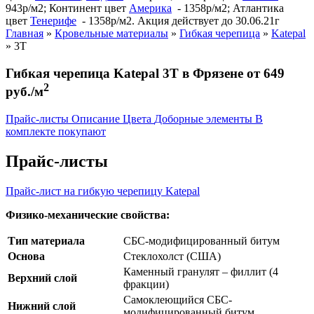
943р/м2; Континент цвет
Америка
- 1358р/м2; Атлантика
цвет
Тенерифе
- 1358р/м2. Акция действует до 30.06.21г
Главная
»
Кровельные материалы
»
Гибкая черепица
»
Katepal
»
3T
Гибкая черепица Katepal 3T в Фрязене от 649
2
руб./м
Прайс-листы
Описание
Цвета
Доборные элементы
В
комплекте покупают
Прайс-листы
Прайс-лист на гибкую черепицу Katepal
Физико-механические свойства:
Тип материала
СБС-модифицированный битум
Основа
Стеклохолст (США)
Каменный гранулят – филлит (4
Верхний слой
фракции)
Самоклеющийся СБС-
Нижний слой
модифицированный битум