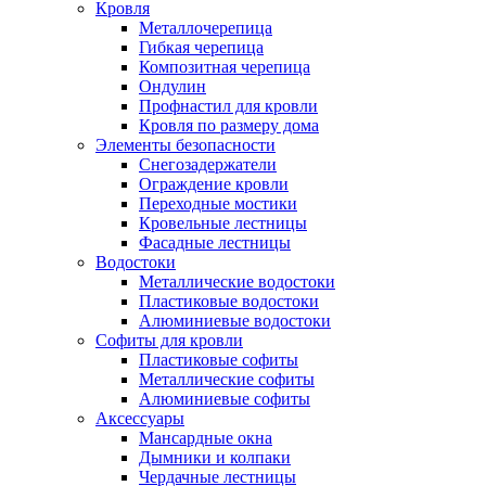
Кровля
Металлочерепица
Гибкая черепица
Композитная черепица
Ондулин
Профнастил для кровли
Кровля по размеру дома
Элементы безопасности
Снегозадержатели
Ограждение кровли
Переходные мостики
Кровельные лестницы
Фасадные лестницы
Водостоки
Металлические водостоки
Пластиковые водостоки
Алюминиевые водостоки
Софиты для кровли
Пластиковые софиты
Металлические софиты
Алюминиевые софиты
Аксессуары
Мансардные окна
Дымники и колпаки
Чердачные лестницы