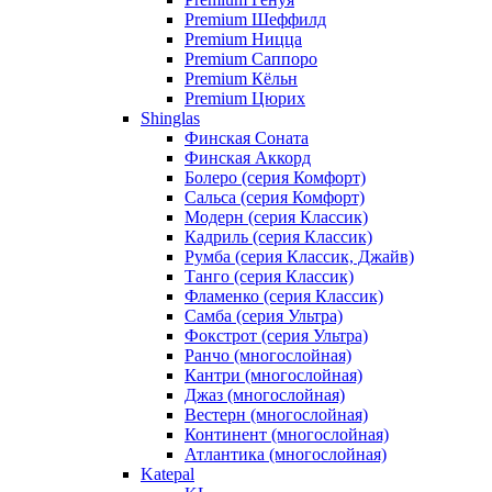
Premium Шеффилд
Premium Ницца
Premium Саппоро
Premium Кёльн
Premium Цюрих
Shinglas
Финская Соната
Финская Аккорд
Болеро (серия Комфорт)
Сальса (серия Комфорт)
Модерн (серия Классик)
Кадриль (серия Классик)
Румба (серия Классик, Джайв)
Танго (серия Классик)
Фламенко (серия Классик)
Самба (серия Ультра)
Фокстрот (серия Ультра)
Ранчо (многослойная)
Кантри (многослойная)
Джаз (многослойная)
Вестерн (многослойная)
Континент (многослойная)
Атлантика (многослойная)
Katepal