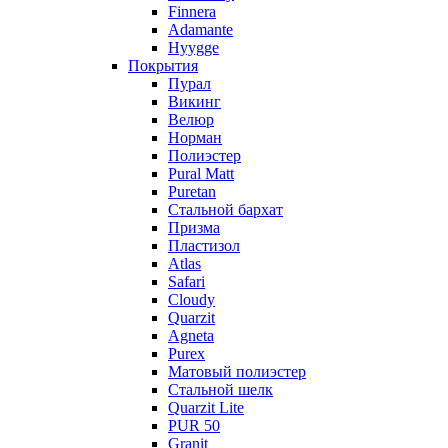
Finnera
Adamante
Hyygge
Покрытия
Пурал
Викинг
Велюр
Норман
Полиэстер
Pural Matt
Puretan
Стальной бархат
Призма
Пластизол
Atlas
Safari
Cloudy
Quarzit
Agneta
Purex
Матовый полиэстер
Стальной шелк
Quarzit Lite
PUR 50
Granit