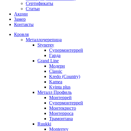
Сертификаты
Статьи
Акции
Замер
Контакты
Кровля
Металлочерепица
Stynergy
Супермонтеррей
Гарда
Grand Line
Модерн
Classic
Kredo (Country)
Kamea
Kvinta plus
Металл Профиль
Монтеррей
Супермонтеррей
Монтекристо
Монтерроса
Трамонтана
Ruukki
Monterrey