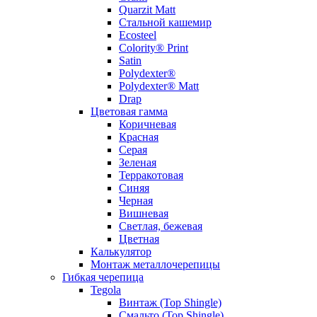
Quarzit Matt
Стальной кашемир
Ecosteel
Colority® Print
Satin
Polydexter®
Polydexter® Matt
Drap
Цветовая гамма
Коричневая
Красная
Серая
Зеленая
Терракотовая
Синяя
Черная
Вишневая
Светлая, бежевая
Цветная
Калькулятор
Монтаж металлочерепицы
Гибкая черепица
Tegola
Винтаж (Top Shingle)
Смальто (Top Shingle)