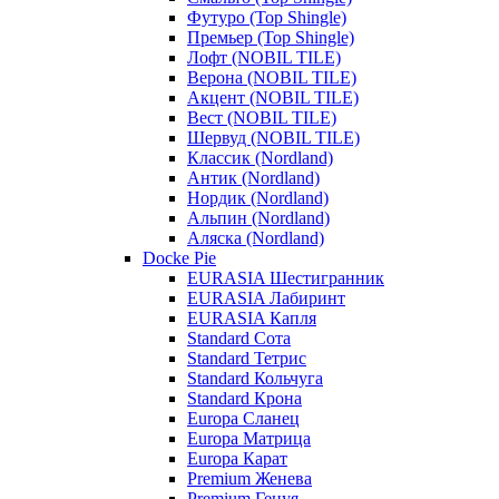
Футуро (Top Shingle)
Премьер (Top Shingle)
Лофт (NOBIL TILE)
Верона (NOBIL TILE)
Акцент (NOBIL TILE)
Вест (NOBIL TILE)
Шервуд (NOBIL TILE)
Классик (Nordland)
Антик (Nordland)
Нордик (Nordland)
Альпин (Nordland)
Аляска (Nordland)
Docke Pie
EURASIA Шестигранник
EURASIA Лабиринт
EURASIA Капля
Standard Сота
Standard Тетрис
Standard Кольчуга
Standard Крона
Europa Сланец
Europa Матрица
Europa Карат
Premium Женева
Premium Генуя