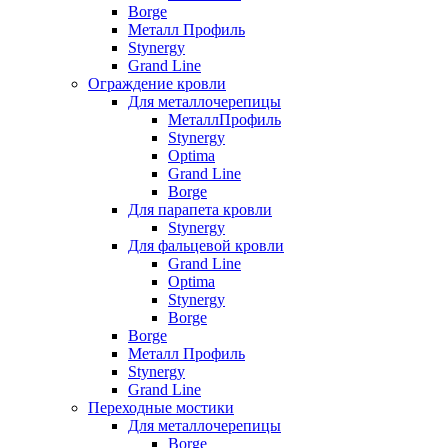
Borge
Металл Профиль
Stynergy
Grand Line
Ограждение кровли
Для металлочерепицы
МеталлПрофиль
Stynergy
Optima
Grand Line
Borge
Для парапета кровли
Stynergy
Для фальцевой кровли
Grand Line
Optima
Stynergy
Borge
Borge
Металл Профиль
Stynergy
Grand Line
Переходные мостики
Для металлочерепицы
Borge