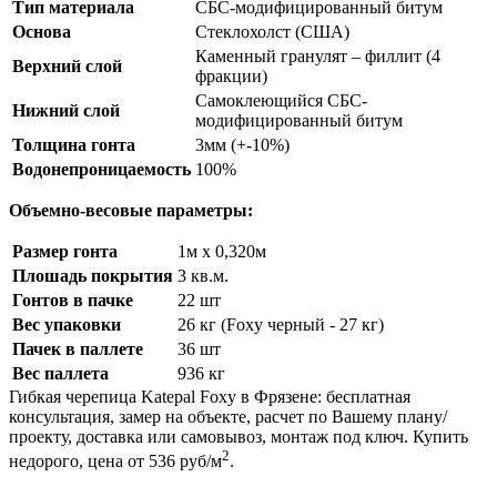
Тип материала
СБС-модифицированный битум
Основа
Стеклохолст (США)
Каменный гранулят – филлит (4
Верхний слой
фракции)
Самоклеющийся СБС-
Нижний слой
модифицированный битум
Толщина гонта
3мм (+-10%)
Водонепроницаемость
100%
Объемно-весовые параметры:
Размер гонта
1м х 0,320м
Плошадь покрытия
3 кв.м.
Гонтов в пачке
22 шт
Вес упаковки
26 кг (Foxy черный - 27 кг)
Пачек в паллете
36 шт
Вес паллета
936 кг
Гибкая черепица Katepal Foxy в Фрязене: бесплатная
консультация, замер на объекте, расчет по Вашему плану/
проекту, доставка или самовывоз, монтаж под ключ. Купить
2
недорого, цена от 536 руб/м
.