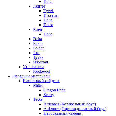
Delta
Ленты
Tyvek
Изоспан
Delta
Fakro
Клей
Delta
Delta
Fakro
Folder
Juta
Tyvek
Изоспан
Утеплители
Rockwool
Фасадные материалы
Виниловый сайдинг
Mitten
Oregon Pride
Sentry
Tecos
Ardennes (Корабельный брус)
Ardennes (Оцилиндрованный брус)
Натуральный камень