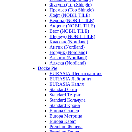
Футуро (Top Shingle)
Премьер (Top Shingle)
Лофт (NOBIL TILE)
Верона (NOBIL TILE)
Акцент (NOBIL TILE)
Вест (NOBIL TILE)
Шервуд (NOBIL TILE)
Классик (Nordland)
Антик (Nordland)
Нордик (Nordland)
Альпин (Nordland)
Аляска (Nordland)
Docke Pie
EURASIA Шестигранник
EURASIA Лабиринт
EURASIA Капля
Standard Сота
Standard Тетрис
Standard Кольчуга
Standard Крона
Europa Сланец
Europa Матрица
Europa Карат
Premium Женева
Premium Генуя