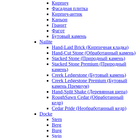
Кирпич
Фасадная плитка
Кирпич-антик
Каньон
Гранит
Фагот
Бутовый камень
Nailite
Hand-Laid Brick (Кирпичная кладка)
Hand-Cut Stone (Обработанный камень)
Stacked Stone (Природный камень)
Stacked Stone Premium (Природный
камень)
Creek Ledgestone (Бутовый камень)
Creek Ledgestone Premium (Бутовый
камень Премиум)
Hand-Split Shake (Деревянная щепа)
RoughSawn Cedar (Обработанный
кедр)
Cedar Pride (Необработанный кедр)
Docke
Stern
Berg
Burg
Stein