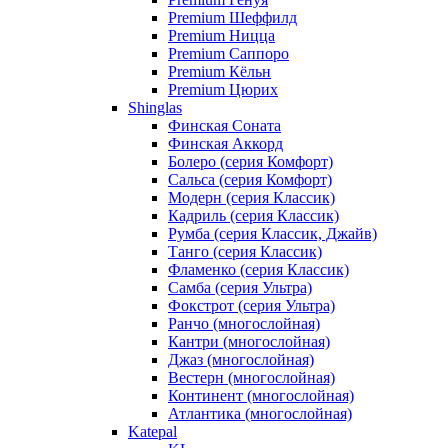
Premium Шеффилд
Premium Ницца
Premium Саппоро
Premium Кёльн
Premium Цюрих
Shinglas
Финская Соната
Финская Аккорд
Болеро (серия Комфорт)
Сальса (серия Комфорт)
Модерн (серия Классик)
Кадриль (серия Классик)
Румба (серия Классик, Джайв)
Танго (серия Классик)
Фламенко (серия Классик)
Самба (серия Ультра)
Фокстрот (серия Ультра)
Ранчо (многослойная)
Кантри (многослойная)
Джаз (многослойная)
Вестерн (многослойная)
Континент (многослойная)
Атлантика (многослойная)
Katepal