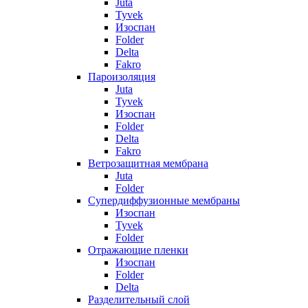
Juta
Tyvek
Изоспан
Folder
Delta
Fakro
Пароизоляция
Juta
Tyvek
Изоспан
Folder
Delta
Fakro
Ветрозащитная мембрана
Juta
Folder
Супердиффузионные мембраны
Изоспан
Tyvek
Folder
Отражающие пленки
Изоспан
Folder
Delta
Разделительный слой