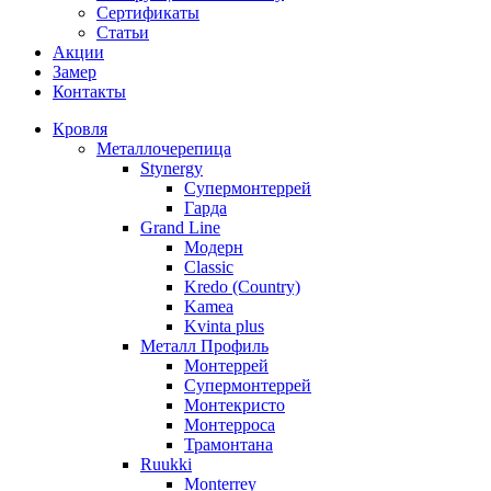
Сертификаты
Статьи
Акции
Замер
Контакты
Кровля
Металлочерепица
Stynergy
Супермонтеррей
Гарда
Grand Line
Модерн
Classic
Kredo (Country)
Kamea
Kvinta plus
Металл Профиль
Монтеррей
Супермонтеррей
Монтекристо
Монтерроса
Трамонтана
Ruukki
Monterrey