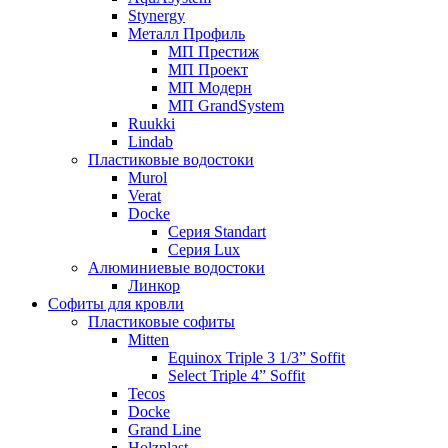
Stynergy
Металл Профиль
МП Престиж
МП Проект
МП Модерн
МП GrandSystem
Ruukki
Lindab
Пластиковые водостоки
Murol
Verat
Docke
Серия Standart
Серия Lux
Алюминиевые водостоки
Линкор
Софиты для кровли
Пластиковые софиты
Mitten
Equinox Triple 3 1/3” Soffit
Select Triple 4” Soffit
Tecos
Docke
Grand Line
Holzplast