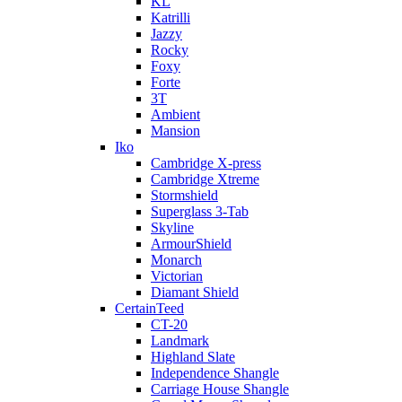
KL
Katrilli
Jazzy
Rocky
Foxy
Forte
3T
Ambient
Mansion
Iko
Cambridge X-press
Cambridge Xtreme
Stormshield
Superglass 3-Tab
Skyline
ArmourShield
Monarch
Victorian
Diamant Shield
CertainTeed
CT-20
Landmark
Highland Slate
Independence Shangle
Carriage House Shangle