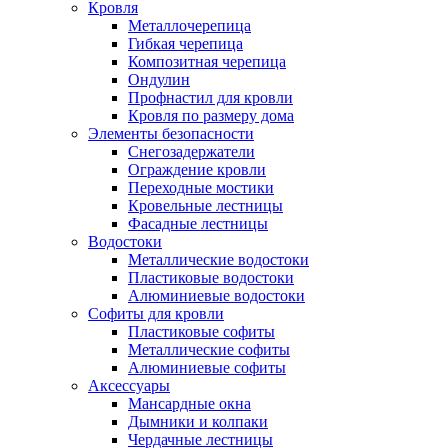
Кровля
Металлочерепица
Гибкая черепица
Композитная черепица
Ондулин
Профнастил для кровли
Кровля по размеру дома
Элементы безопасности
Снегозадержатели
Ограждение кровли
Переходные мостики
Кровельные лестницы
Фасадные лестницы
Водостоки
Металлические водостоки
Пластиковые водостоки
Алюминиевые водостоки
Софиты для кровли
Пластиковые софиты
Металлические софиты
Алюминиевые софиты
Аксессуары
Мансардные окна
Дымники и колпаки
Чердачные лестницы