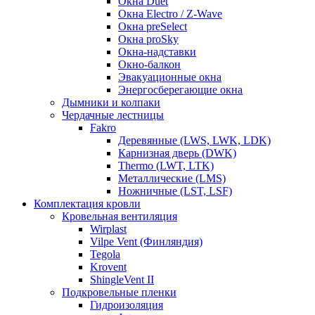
Окна Duet
Окна Electro / Z-Wave
Окна preSelect
Окна proSky
Окна-надставки
Окно-балкон
Эвакуационные окна
Энергосберегающие окна
Дымники и колпаки
Чердачные лестницы
Fakro
Деревянные (LWS, LWK, LDK)
Карнизная дверь (DWK)
Thermo (LWT, LTK)
Металлические (LMS)
Ножничные (LST, LSF)
Комплектация кровли
Кровельная вентиляция
Wirplast
Vilpe Vent (Финляндия)
Tegola
Krovent
ShingleVent II
Подкровельные пленки
Гидроизоляция