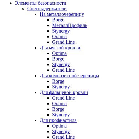
Элементы безопасности
Снегозадержатели
На металлочерепицу
Borge
МеталлПрофиль
Stynergy
Optima
Grand Line
Для мягкой кровли
Optima
Borge
Stynergy
Grand Line
Для композитной черепицы
Borge
Stynergy
Для фальцевой кровли
Grand Line
Optima
Borge
Stynergy
Для профнастила
Optima
Stynergy
Grand Line