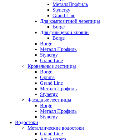
МеталлПрофиль
Stynergy
Grand Line
Для композитной черепицы
Borge
Для фальцевой кровли
Borge
Borge
Металл Профиль
Stynergy
Grand Line
Кровельные лестницы
Borge
Optima
Grand Line
Металл Профиль
Stynergy
Фасадные лестницы
Borge
Металл Профиль
Stynergy
Водостоки
Металлические водостоки
Grand Line
AquAsystem