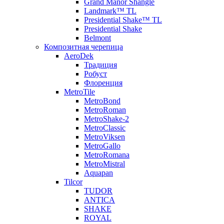
Grand Manor Shangle
Landmark™ TL
Presidential Shake™ TL
Presidential Shake
Belmont
Композитная черепица
AeroDek
Традиция
Робуст
Флоренция
MetroTile
MetroBond
MetroRoman
MetroShake-2
MetroClassic
MetroViksen
MetroGallo
MetroRomana
MetroMistral
Aquapan
Tilcor
TUDOR
ANTICA
SHAKE
ROYAL