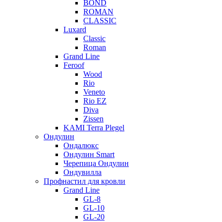
BOND
ROMAN
CLASSIC
Luxard
Classic
Roman
Grand Line
Feroof
Wood
Rio
Veneto
Rio EZ
Diva
Zissen
KAMI Terra Plegel
Ондулин
Ондалюкс
Ондулин Smart
Черепица Ондулин
Ондувилла
Профнастил для кровли
Grand Line
GL-8
GL-10
GL-20