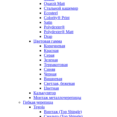
Quarzit Matt
Стальной кашемир
Ecosteel
Colority® Print
Satin
Polydexter®
Polydexter® Matt
Drap
Цветовая гамма
Коричневая
Красная
Серая
Зеленая
Терракотовая
Синяя
Черная
Вишневая
Светлая, бежевая
Цветная
Калькулятор
Монтаж металлочерепицы
Гибкая черепица
Tegola
Винтаж (Top Shingle)
Смальто (Top Shingle)