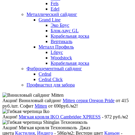
Fels
Edel
Металлический сайдинг
Grand Line
Эко Брус
Блок-хаус GL
Корабельная доска
Вертикаль
Металл Профиль
Lбрус
Woodstock
Корабельная доска
Фиброцементный сайдинг
Cedral
Cedral Click
Профнастил для забора
Акция!
Виниловый сайдинг
Mitten серия Oregon Pride
от 415
руб./шт. Софит
Mitten
от 690руб./м2!
Акция!
Мягкая кровля IKO Cambridge XPRESS
- 972 руб./м2
Акция!
Мягкая кровля Технониколь Джаз
цвета
Кастилия
,
Индиго
- 586р/м2; Вестерн цвет
Каньон
-