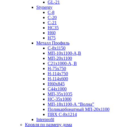
GL-21
Stynergy
C-8
C-20
C-21
НС35
Н60
H75
Металл Профиль
С-8х1150
МП-10x1100-А,В
МП-20х1100
С21х1000-А, В
H-75х750
Н-114х750
Н-114х600
Н60х845
С44х1000
МП-35х1035
НС-35х1000
МП-18х1100-А “Волна”
Поликарбонатный МП-20х1100
ПВХ С-8х1214
Interprofil
Кровля по размеру дома