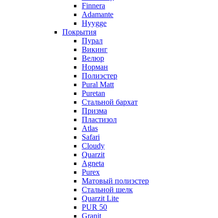
Finnera
Adamante
Hyygge
Покрытия
Пурал
Викинг
Велюр
Норман
Полиэстер
Pural Matt
Puretan
Стальной бархат
Призма
Пластизол
Atlas
Safari
Cloudy
Quarzit
Agneta
Purex
Матовый полиэстер
Стальной шелк
Quarzit Lite
PUR 50
Granit