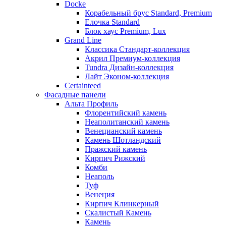
Docke
Корабельный брус Standard, Premium
Елочка Standard
Блок хаус Premium, Lux
Grand Line
Классика Стандарт-коллекция
Акрил Премиум-коллекция
Tundra Дизайн-коллекция
Лайт Эконом-коллекция
Certainteed
Фасадные панели
Альта Профиль
Флорентийский камень
Неаполитанский камень
Венецианский камень
Камень Шотландский
Пражский камень
Кирпич Рижский
Комби
Неаполь
Туф
Венеция
Кирпич Клинкерный
Скалистый Камень
Камень