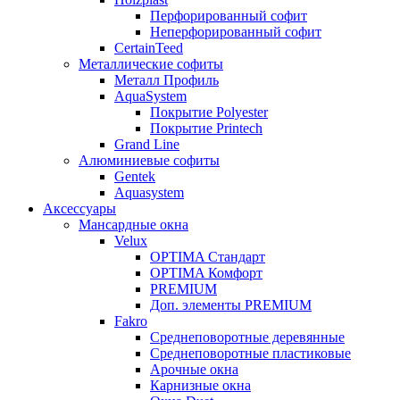
Перфорированный софит
Неперфорированный софит
CertainTeed
Металлические софиты
Металл Профиль
AquaSystem
Покрытие Polyester
Покрытие Printech
Grand Line
Алюминиевые софиты
Gentek
Aquasystem
Аксессуары
Мансардные окна
Velux
OPTIMA Стандарт
OPTIMA Комфорт
PREMIUM
Доп. элементы PREMIUM
Fakro
Cреднеповоротные деревянные
Cреднеповоротные пластиковые
Арочные окна
Карнизные окна