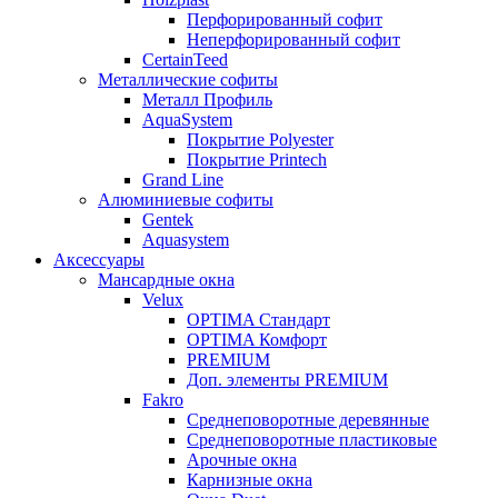
Перфорированный софит
Неперфорированный софит
CertainTeed
Металлические софиты
Металл Профиль
AquaSystem
Покрытие Polyester
Покрытие Printech
Grand Line
Алюминиевые софиты
Gentek
Aquasystem
Аксессуары
Мансардные окна
Velux
OPTIMA Стандарт
OPTIMA Комфорт
PREMIUM
Доп. элементы PREMIUM
Fakro
Cреднеповоротные деревянные
Cреднеповоротные пластиковые
Арочные окна
Карнизные окна