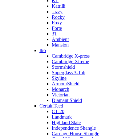
KL
Katrilli
Jazzy
Rocky
Foxy
Forte
3T
Ambient
Mansion
Iko
Cambridge X-press
Cambridge Xtreme
Stormshield
Superglass 3-Tab
Skyline
ArmourShield
Monarch
Victorian
Diamant Shield
CertainTeed
CT-20
Landmark
Highland Slate
Independence Shangle
Carriage House Shangle