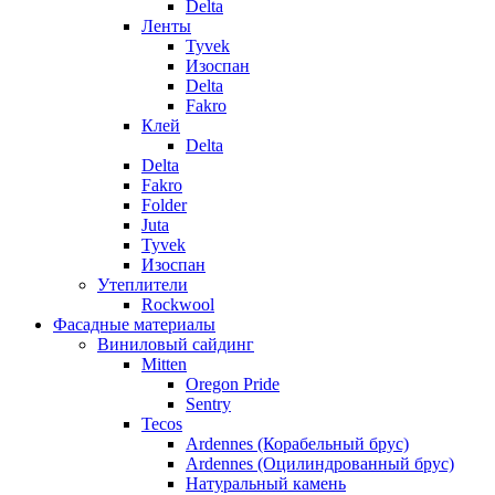
Delta
Ленты
Tyvek
Изоспан
Delta
Fakro
Клей
Delta
Delta
Fakro
Folder
Juta
Tyvek
Изоспан
Утеплители
Rockwool
Фасадные материалы
Виниловый сайдинг
Mitten
Oregon Pride
Sentry
Tecos
Ardennes (Корабельный брус)
Ardennes (Оцилиндрованный брус)
Натуральный камень