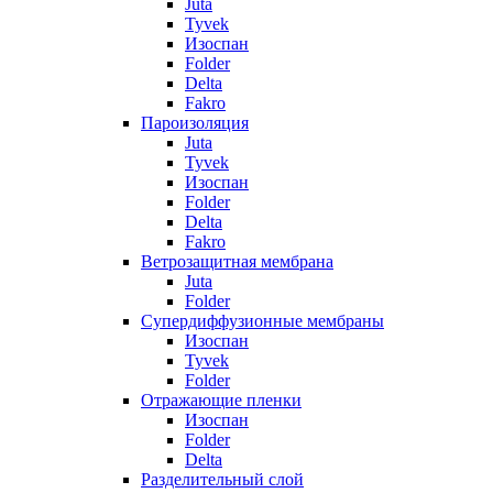
Juta
Tyvek
Изоспан
Folder
Delta
Fakro
Пароизоляция
Juta
Tyvek
Изоспан
Folder
Delta
Fakro
Ветрозащитная мембрана
Juta
Folder
Супердиффузионные мембраны
Изоспан
Tyvek
Folder
Отражающие пленки
Изоспан
Folder
Delta
Разделительный слой