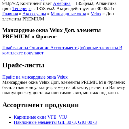
943р/м2; Континент цвет
Америка
- 1358р/м2; Атлантика
цвет
Тенерифе
- 1358р/м2. Акция действует до 30.06.21г
Главная
»
Аксессуары
»
Мансардные окна
»
Velux
»
Доп.
элементы PREMIUM
Мансардные окна Velux Доп. элементы
PREMIUM в Фрязене
Прайс-листы
Описание
Ассортимент
Доборные элементы
В
комплекте покупают
Прайс-листы
Прайс на мансардные окна Velux
Мансардные окна Velux Доп. элементы PREMIUM в Фрязене:
бесплатная консультация, замер на объекте, расчет по Вашему
плану/проекту, доставка или самовывоз, монтаж под ключ.
Ассортимент продукции
Карнизные окна VFE, VIU
Наклонные элементы GIL 3073, GIU 0073