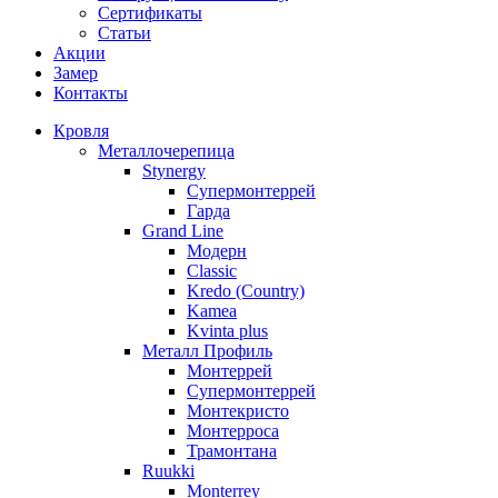
Сертификаты
Статьи
Акции
Замер
Контакты
Кровля
Металлочерепица
Stynergy
Супермонтеррей
Гарда
Grand Line
Модерн
Classic
Kredo (Country)
Kamea
Kvinta plus
Металл Профиль
Монтеррей
Супермонтеррей
Монтекристо
Монтерроса
Трамонтана
Ruukki
Monterrey