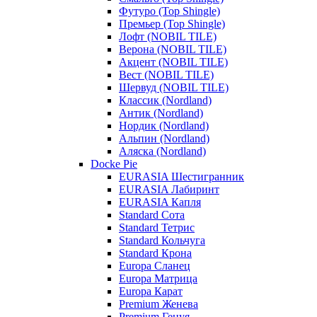
Футуро (Top Shingle)
Премьер (Top Shingle)
Лофт (NOBIL TILE)
Верона (NOBIL TILE)
Акцент (NOBIL TILE)
Вест (NOBIL TILE)
Шервуд (NOBIL TILE)
Классик (Nordland)
Антик (Nordland)
Нордик (Nordland)
Альпин (Nordland)
Аляска (Nordland)
Docke Pie
EURASIA Шестигранник
EURASIA Лабиринт
EURASIA Капля
Standard Сота
Standard Тетрис
Standard Кольчуга
Standard Крона
Europa Сланец
Europa Матрица
Europa Карат
Premium Женева
Premium Генуя