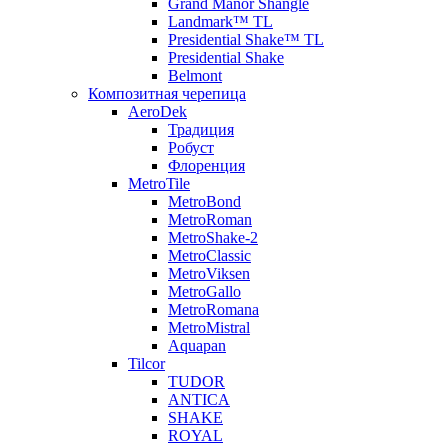
Grand Manor Shangle
Landmark™ TL
Presidential Shake™ TL
Presidential Shake
Belmont
Композитная черепица
AeroDek
Традиция
Робуст
Флоренция
MetroTile
MetroBond
MetroRoman
MetroShake-2
MetroClassic
MetroViksen
MetroGallo
MetroRomana
MetroMistral
Aquapan
Tilcor
TUDOR
ANTICA
SHAKE
ROYAL