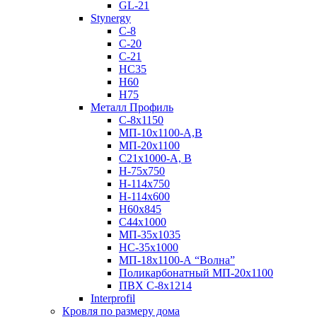
GL-21
Stynergy
C-8
C-20
C-21
НС35
Н60
H75
Металл Профиль
С-8х1150
МП-10x1100-А,В
МП-20х1100
С21х1000-А, В
H-75х750
Н-114х750
Н-114х600
Н60х845
С44х1000
МП-35х1035
НС-35х1000
МП-18х1100-А “Волна”
Поликарбонатный МП-20х1100
ПВХ С-8х1214
Interprofil
Кровля по размеру дома