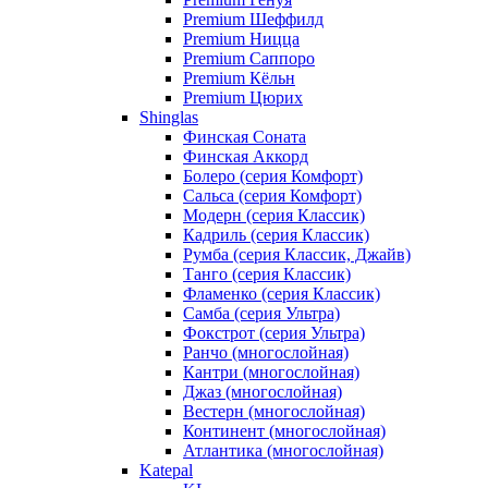
Premium Шеффилд
Premium Ницца
Premium Саппоро
Premium Кёльн
Premium Цюрих
Shinglas
Финская Соната
Финская Аккорд
Болеро (серия Комфорт)
Сальса (серия Комфорт)
Модерн (серия Классик)
Кадриль (серия Классик)
Румба (серия Классик, Джайв)
Танго (серия Классик)
Фламенко (серия Классик)
Самба (серия Ультра)
Фокстрот (серия Ультра)
Ранчо (многослойная)
Кантри (многослойная)
Джаз (многослойная)
Вестерн (многослойная)
Континент (многослойная)
Атлантика (многослойная)
Katepal