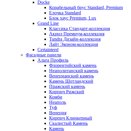
Docke
Корабельный брус Standard, Premium
Елочка Standard
Блок хаус Premium, Lux
Grand Line
Классика Стандарт-коллекция
Акрил Премиум-коллекция
Tundra Дизайн-коллекция
Лайт Эконом-коллекция
Certainteed
Фасадные панели
Альта Профиль
Флорентийский камень
Неаполитанский камень
Венецианский камень
Камень Шотландский
Пражский камень
Кирпич Рижский
Комби
Неаполь
Туф
Венеция
Кирпич Клинкерный
Скалистый Камень
Камень