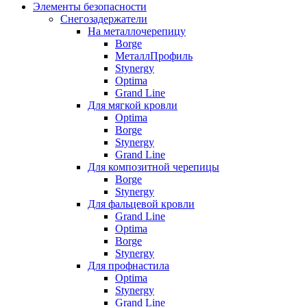
Элементы безопасности
Снегозадержатели
На металлочерепицу
Borge
МеталлПрофиль
Stynergy
Optima
Grand Line
Для мягкой кровли
Optima
Borge
Stynergy
Grand Line
Для композитной черепицы
Borge
Stynergy
Для фальцевой кровли
Grand Line
Optima
Borge
Stynergy
Для профнастила
Optima
Stynergy
Grand Line