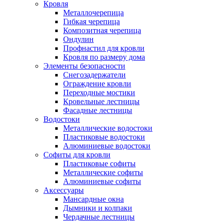
Кровля
Металлочерепица
Гибкая черепица
Композитная черепица
Ондулин
Профнастил для кровли
Кровля по размеру дома
Элементы безопасности
Снегозадержатели
Ограждение кровли
Переходные мостики
Кровельные лестницы
Фасадные лестницы
Водостоки
Металлические водостоки
Пластиковые водостоки
Алюминиевые водостоки
Софиты для кровли
Пластиковые софиты
Металлические софиты
Алюминиевые софиты
Аксессуары
Мансардные окна
Дымники и колпаки
Чердачные лестницы