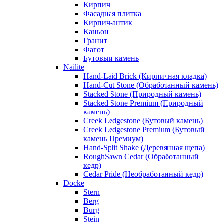
Кирпич
Фасадная плитка
Кирпич-антик
Каньон
Гранит
Фагот
Бутовый камень
Nailite
Hand-Laid Brick (Кирпичная кладка)
Hand-Cut Stone (Обработанный камень)
Stacked Stone (Природный камень)
Stacked Stone Premium (Природный
камень)
Creek Ledgestone (Бутовый камень)
Creek Ledgestone Premium (Бутовый
камень Премиум)
Hand-Split Shake (Деревянная щепа)
RoughSawn Cedar (Обработанный
кедр)
Cedar Pride (Необработанный кедр)
Docke
Stern
Berg
Burg
Stein