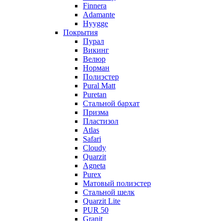
Finnera
Adamante
Hyygge
Покрытия
Пурал
Викинг
Велюр
Норман
Полиэстер
Pural Matt
Puretan
Стальной бархат
Призма
Пластизол
Atlas
Safari
Cloudy
Quarzit
Agneta
Purex
Матовый полиэстер
Стальной шелк
Quarzit Lite
PUR 50
Granit