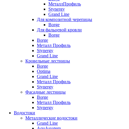
МеталлПрофиль
Stynergy
Grand Line
Для композитной черепицы
Borge
Для фальцевой кровли
Borge
Borge
Металл Профиль
Stynergy
Grand Line
Кровельные лестницы
Borge
Optima
Grand Line
Металл Профиль
Stynergy
Фасадные лестницы
Borge
Металл Профиль
Stynergy
Водостоки
Металлические водостоки
Grand Line
AquAsystem