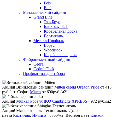
Fels
Edel
Металлический сайдинг
Grand Line
Эко Брус
Блок-хаус GL
Корабельная доска
Вертикаль
Металл Профиль
Lбрус
Woodstock
Корабельная доска
Фиброцементный сайдинг
Cedral
Cedral Click
Профнастил для забора
Акция!
Виниловый сайдинг
Mitten серия Oregon Pride
от 415
руб./шт. Софит
Mitten
от 690руб./м2!
Акция!
Мягкая кровля IKO Cambridge XPRESS
- 972 руб./м2
Акция!
Мягкая кровля Технониколь Джаз
цвета
Кастилия
,
Индиго
- 586р/м2; Вестерн цвет
Каньон
-