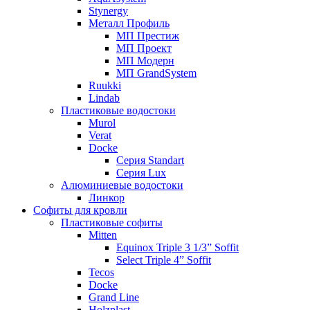
Stynergy
Металл Профиль
МП Престиж
МП Проект
МП Модерн
МП GrandSystem
Ruukki
Lindab
Пластиковые водостоки
Murol
Verat
Docke
Серия Standart
Серия Lux
Алюминиевые водостоки
Линкор
Софиты для кровли
Пластиковые софиты
Mitten
Equinox Triple 3 1/3” Soffit
Select Triple 4” Soffit
Tecos
Docke
Grand Line
Holzplast