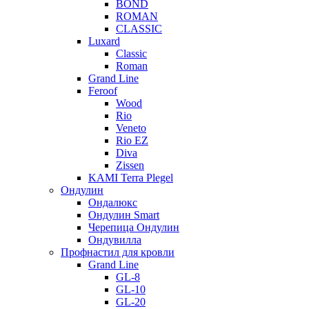
BOND
ROMAN
CLASSIC
Luxard
Classic
Roman
Grand Line
Feroof
Wood
Rio
Veneto
Rio EZ
Diva
Zissen
KAMI Terra Plegel
Ондулин
Ондалюкс
Ондулин Smart
Черепица Ондулин
Ондувилла
Профнастил для кровли
Grand Line
GL-8
GL-10
GL-20