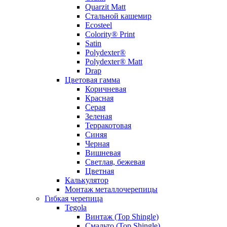
Quarzit Matt
Стальной кашемир
Ecosteel
Colority® Print
Satin
Polydexter®
Polydexter® Matt
Drap
Цветовая гамма
Коричневая
Красная
Серая
Зеленая
Терракотовая
Синяя
Черная
Вишневая
Светлая, бежевая
Цветная
Калькулятор
Монтаж металлочерепицы
Гибкая черепица
Tegola
Винтаж (Top Shingle)
Смальто (Top Shingle)