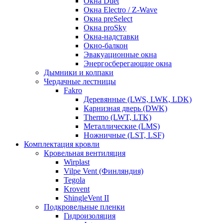
Окна Duet
Окна Electro / Z-Wave
Окна preSelect
Окна proSky
Окна-надставки
Окно-балкон
Эвакуационные окна
Энергосберегающие окна
Дымники и колпаки
Чердачные лестницы
Fakro
Деревянные (LWS, LWK, LDK)
Карнизная дверь (DWK)
Thermo (LWT, LTK)
Металлические (LMS)
Ножничные (LST, LSF)
Комплектация кровли
Кровельная вентиляция
Wirplast
Vilpe Vent (Финляндия)
Tegola
Krovent
ShingleVent II
Подкровельные пленки
Гидроизоляция