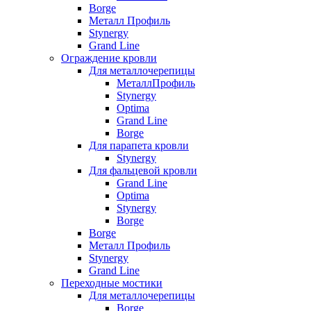
Borge
Металл Профиль
Stynergy
Grand Line
Ограждение кровли
Для металлочерепицы
МеталлПрофиль
Stynergy
Optima
Grand Line
Borge
Для парапета кровли
Stynergy
Для фальцевой кровли
Grand Line
Optima
Stynergy
Borge
Borge
Металл Профиль
Stynergy
Grand Line
Переходные мостики
Для металлочерепицы
Borge