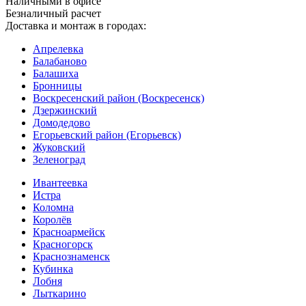
Наличными в офисе
Безналичный расчет
Доставка и монтаж в городах:
Апрелевка
Балабаново
Балашиха
Бронницы
Воскресенский район (Воскресенск)
Дзержинский
Домодедово
Егорьевский район (Егорьевск)
Жуковский
Зеленоград
Ивантеевка
Истра
Коломна
Королёв
Красноармейск
Красногорск
Краснознаменск
Кубинка
Лобня
Лыткарино