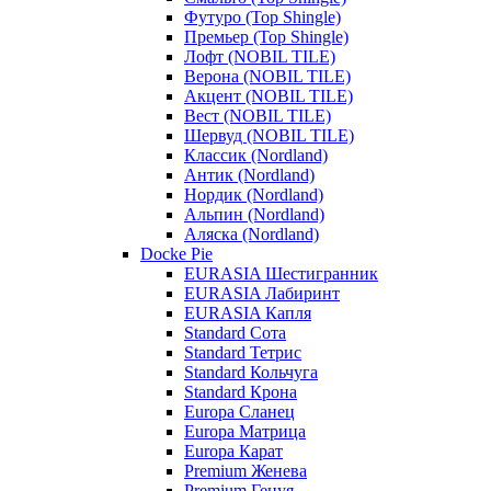
Футуро (Top Shingle)
Премьер (Top Shingle)
Лофт (NOBIL TILE)
Верона (NOBIL TILE)
Акцент (NOBIL TILE)
Вест (NOBIL TILE)
Шервуд (NOBIL TILE)
Классик (Nordland)
Антик (Nordland)
Нордик (Nordland)
Альпин (Nordland)
Аляска (Nordland)
Docke Pie
EURASIA Шестигранник
EURASIA Лабиринт
EURASIA Капля
Standard Сота
Standard Тетрис
Standard Кольчуга
Standard Крона
Europa Сланец
Europa Матрица
Europa Карат
Premium Женева
Premium Генуя