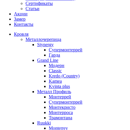
Сертификаты
Статьи
Акции
Замер
Контакты
Кровля
Металлочерепица
Stynergy
Супермонтеррей
Гарда
Grand Line
Модерн
Classic
Kredo (Country)
Kamea
Kvinta plus
Металл Профиль
Монтеррей
Супермонтеррей
Монтекристо
Монтерроса
Трамонтана
Ruukki
Monterrey