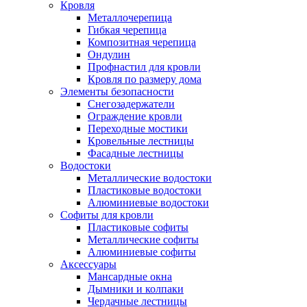
Кровля
Металлочерепица
Гибкая черепица
Композитная черепица
Ондулин
Профнастил для кровли
Кровля по размеру дома
Элементы безопасности
Снегозадержатели
Ограждение кровли
Переходные мостики
Кровельные лестницы
Фасадные лестницы
Водостоки
Металлические водостоки
Пластиковые водостоки
Алюминиевые водостоки
Софиты для кровли
Пластиковые софиты
Металлические софиты
Алюминиевые софиты
Аксессуары
Мансардные окна
Дымники и колпаки
Чердачные лестницы