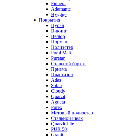
Finnera
Adamante
Hyygge
Покрытия
Пурал
Викинг
Велюр
Норман
Полиэстер
Pural Matt
Puretan
Стальной бархат
Призма
Пластизол
Atlas
Safari
Cloudy
Quarzit
Agneta
Purex
Матовый полиэстер
Стальной шелк
Quarzit Lite
PUR 50
Granit