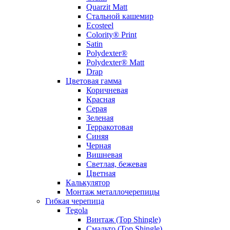
Quarzit Matt
Стальной кашемир
Ecosteel
Colority® Print
Satin
Polydexter®
Polydexter® Matt
Drap
Цветовая гамма
Коричневая
Красная
Серая
Зеленая
Терракотовая
Синяя
Черная
Вишневая
Светлая, бежевая
Цветная
Калькулятор
Монтаж металлочерепицы
Гибкая черепица
Tegola
Винтаж (Top Shingle)
Смальто (Top Shingle)