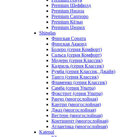
Premium Шеффилд
Premium Ницца
Premium Саппоро
Premium Кёльн
Premium Цюрих
Shinglas
Финская Соната
Финская Аккорд
Болеро (серия Комфорт)
Сальса (серия Комфорт)
Модерн (серия Классик)
Кадриль (серия Классик)
Румба (серия Классик, Джайв)
Танго (серия Классик)
Фламенко (серия Классик)
Самба (серия Ультра)
Фокстрот (серия Ультра)
Ранчо (многослойная)
Кантри (многослойная)
Джаз (многослойная)
Вестерн (многослойная)
Континент (многослойная)
Атлантика (многослойная)
Katepal