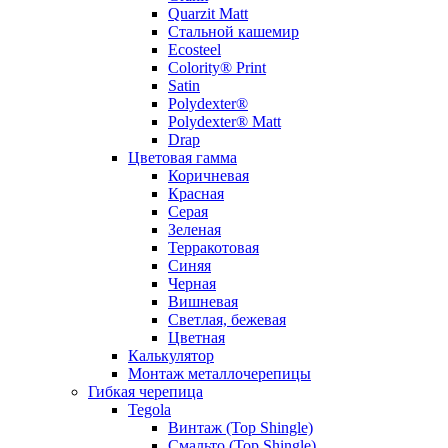
Quarzit Matt
Стальной кашемир
Ecosteel
Colority® Print
Satin
Polydexter®
Polydexter® Matt
Drap
Цветовая гамма
Коричневая
Красная
Серая
Зеленая
Терракотовая
Синяя
Черная
Вишневая
Светлая, бежевая
Цветная
Калькулятор
Монтаж металлочерепицы
Гибкая черепица
Tegola
Винтаж (Top Shingle)
Смальто (Top Shingle)