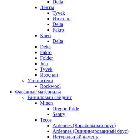
Delta
Ленты
Tyvek
Изоспан
Delta
Fakro
Клей
Delta
Delta
Fakro
Folder
Juta
Tyvek
Изоспан
Утеплители
Rockwool
Фасадные материалы
Виниловый сайдинг
Mitten
Oregon Pride
Sentry
Tecos
Ardennes (Корабельный брус)
Ardennes (Оцилиндрованный брус)
Натуральный камень