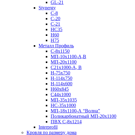
GL-21
Stynergy
C-8
C-20
C-21
НС35
Н60
H75
Металл Профиль
С-8х1150
МП-10x1100-А,В
МП-20х1100
С21х1000-А, В
H-75х750
Н-114х750
Н-114х600
Н60х845
С44х1000
МП-35х1035
НС-35х1000
МП-18х1100-А “Волна”
Поликарбонатный МП-20х1100
ПВХ С-8х1214
Interprofil
Кровля по размеру дома