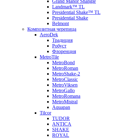
Grand Manor Shangle
Landmark™ TL
Presidential Shake™ TL
Presidential Shake
Belmont
Композитная черепица
AeroDek
Традиция
Робуст
Флоренция
MetroTile
MetroBond
MetroRoman
MetroShake-2
MetroClassic
MetroViksen
MetroGallo
MetroRomana
MetroMistral
Aquapan
Tilcor
TUDOR
ANTICA
SHAKE
ROYAL