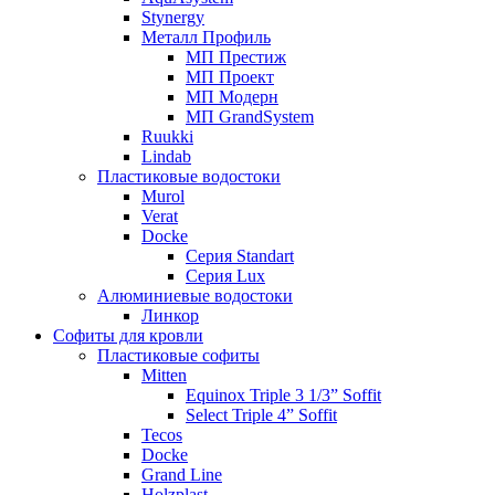
Stynergy
Металл Профиль
МП Престиж
МП Проект
МП Модерн
МП GrandSystem
Ruukki
Lindab
Пластиковые водостоки
Murol
Verat
Docke
Серия Standart
Серия Lux
Алюминиевые водостоки
Линкор
Софиты для кровли
Пластиковые софиты
Mitten
Equinox Triple 3 1/3” Soffit
Select Triple 4” Soffit
Tecos
Docke
Grand Line
Holzplast