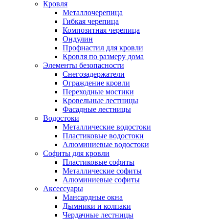
Кровля
Металлочерепица
Гибкая черепица
Композитная черепица
Ондулин
Профнастил для кровли
Кровля по размеру дома
Элементы безопасности
Снегозадержатели
Ограждение кровли
Переходные мостики
Кровельные лестницы
Фасадные лестницы
Водостоки
Металлические водостоки
Пластиковые водостоки
Алюминиевые водостоки
Софиты для кровли
Пластиковые софиты
Металлические софиты
Алюминиевые софиты
Аксессуары
Мансардные окна
Дымники и колпаки
Чердачные лестницы