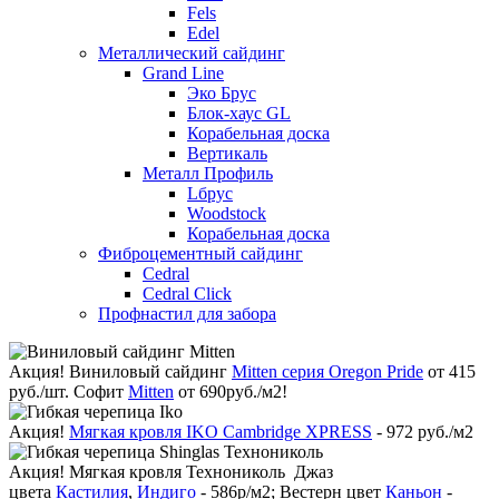
Fels
Edel
Металлический сайдинг
Grand Line
Эко Брус
Блок-хаус GL
Корабельная доска
Вертикаль
Металл Профиль
Lбрус
Woodstock
Корабельная доска
Фиброцементный сайдинг
Cedral
Cedral Click
Профнастил для забора
Акция!
Виниловый сайдинг
Mitten серия Oregon Pride
от 415
руб./шт. Софит
Mitten
от 690руб./м2!
Акция!
Мягкая кровля IKO Cambridge XPRESS
- 972 руб./м2
Акция!
Мягкая кровля Технониколь Джаз
цвета
Кастилия
,
Индиго
- 586р/м2; Вестерн цвет
Каньон
-