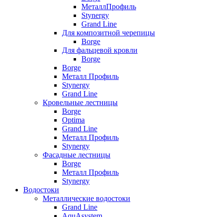
МеталлПрофиль
Stynergy
Grand Line
Для композитной черепицы
Borge
Для фальцевой кровли
Borge
Borge
Металл Профиль
Stynergy
Grand Line
Кровельные лестницы
Borge
Optima
Grand Line
Металл Профиль
Stynergy
Фасадные лестницы
Borge
Металл Профиль
Stynergy
Водостоки
Металлические водостоки
Grand Line
AquAsystem