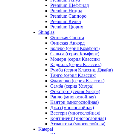
Premium Шеффилд
Premium Ницца
Premium Саппоро
Premium Кёльн
Premium Цюрих
Shinglas
Финская Соната
Финская Аккорд
Болеро (серия Комфорт)
Сальса (серия Комфорт)
Модерн (серия Классик)
Кадриль (серия Классик)
Румба (серия Классик, Джайв)
Танго (серия Классик)
Фламенко (серия Классик)
Самба (серия Ультра)
Фокстрот (серия Ультра)
Ранчо (многослойная)
Кантри (многослойная)
Джаз (многослойная)
Вестерн (многослойная)
Континент (многослойная)
Атлантика (многослойная)
Katepal