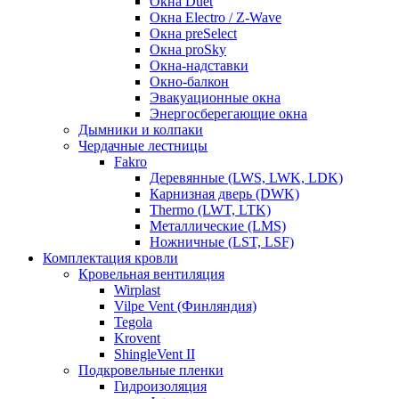
Окна Duet
Окна Electro / Z-Wave
Окна preSelect
Окна proSky
Окна-надставки
Окно-балкон
Эвакуационные окна
Энергосберегающие окна
Дымники и колпаки
Чердачные лестницы
Fakro
Деревянные (LWS, LWK, LDK)
Карнизная дверь (DWK)
Thermo (LWT, LTK)
Металлические (LMS)
Ножничные (LST, LSF)
Комплектация кровли
Кровельная вентиляция
Wirplast
Vilpe Vent (Финляндия)
Tegola
Krovent
ShingleVent II
Подкровельные пленки
Гидроизоляция