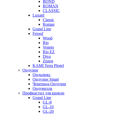
BOND
ROMAN
CLASSIC
Luxard
Classic
Roman
Grand Line
Feroof
Wood
Rio
Veneto
Rio EZ
Diva
Zissen
KAMI Terra Plegel
Ондулин
Ондалюкс
Ондулин Smart
Черепица Ондулин
Ондувилла
Профнастил для кровли
Grand Line
GL-8
GL-10
GL-20