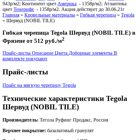
943р/м2; Континент цвет
Америка
- 1358р/м2; Атлантика
цвет
Тенерифе
- 1358р/м2. Акция действует до 30.06.21г
Главная
»
Кровельные материалы
»
Гибкая черепица
»
Tegola
»
Шервуд (NOBIL TILE)
Гибкая черепица Tegola Шервуд (NOBIL TILE) в
2
Фрязене от 512 руб./м
Прайс-листы
Описание
Цвета
Доборные элементы
В
комплекте покупают
Прайс-листы
Прайс на мягкую черепицу Tegola
Технические характеристики Tegola
Шервуд (NOBIL TILE)
Производитель:
Тегола Руфинг Продакс, Россия
Верхнее покрытие:
базальтовый гранулят