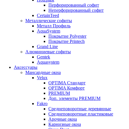
Перфорированный софит
Неперфорированный софит
CertainTeed
Металлические софиты
Металл Профиль
AquaSystem
Покрытие Polyester
Покрытие Printech
Grand Line
Алюминиевые софиты
Gentek
Aquasystem
Аксессуары
Мансардные окна
Velux
OPTIMA Стандарт
OPTIMA Комфорт
PREMIUM
Доп. элементы PREMIUM
Fakro
Cреднеповоротные деревянные
Cреднеповоротные пластиковые
Арочные окна
Карнизные окна