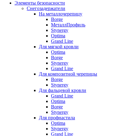
Элементы безопасности
Снегозадержатели
На металлочерепицу
Borge
МеталлПрофиль
Stynergy
Optima
Grand Line
Для мягкой кровли
Optima
Borge
Stynergy
Grand Line
Для композитной черепицы
Borge
Stynergy
Для фальцевой кровли
Grand Line
Optima
Borge
Stynergy
Для профнастила
Optima
Stynergy
Grand Line