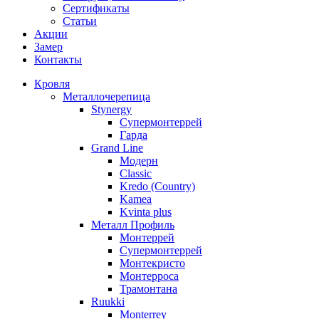
Сертификаты
Статьи
Акции
Замер
Контакты
Кровля
Металлочерепица
Stynergy
Супермонтеррей
Гарда
Grand Line
Модерн
Classic
Kredo (Country)
Kamea
Kvinta plus
Металл Профиль
Монтеррей
Супермонтеррей
Монтекристо
Монтерроса
Трамонтана
Ruukki
Monterrey