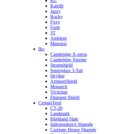
KL
Katrilli
Jazzy
Rocky
Foxy
Forte
3T
Ambient
Mansion
Iko
Cambridge X-press
Cambridge Xtreme
Stormshield
Superglass 3-Tab
Skyline
ArmourShield
Monarch
Victorian
Diamant Shield
CertainTeed
CT-20
Landmark
Highland Slate
Independence Shangle
Carriage House Shangle