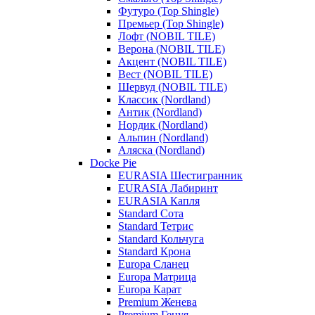
Футуро (Top Shingle)
Премьер (Top Shingle)
Лофт (NOBIL TILE)
Верона (NOBIL TILE)
Акцент (NOBIL TILE)
Вест (NOBIL TILE)
Шервуд (NOBIL TILE)
Классик (Nordland)
Антик (Nordland)
Нордик (Nordland)
Альпин (Nordland)
Аляска (Nordland)
Docke Pie
EURASIA Шестигранник
EURASIA Лабиринт
EURASIA Капля
Standard Сота
Standard Тетрис
Standard Кольчуга
Standard Крона
Europa Сланец
Europa Матрица
Europa Карат
Premium Женева
Premium Генуя