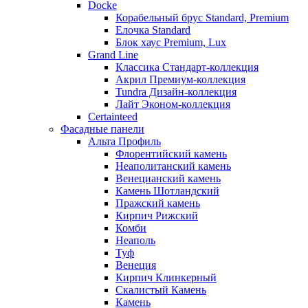
Docke
Корабельный брус Standard, Premium
Елочка Standard
Блок хаус Premium, Lux
Grand Line
Классика Стандарт-коллекция
Акрил Премиум-коллекция
Tundra Дизайн-коллекция
Лайт Эконом-коллекция
Certainteed
Фасадные панели
Альта Профиль
Флорентийский камень
Неаполитанский камень
Венецианский камень
Камень Шотландский
Пражский камень
Кирпич Рижский
Комби
Неаполь
Туф
Венеция
Кирпич Клинкерный
Скалистый Камень
Камень