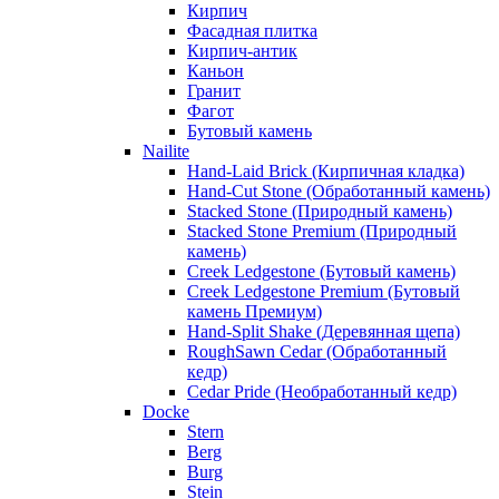
Кирпич
Фасадная плитка
Кирпич-антик
Каньон
Гранит
Фагот
Бутовый камень
Nailite
Hand-Laid Brick (Кирпичная кладка)
Hand-Cut Stone (Обработанный камень)
Stacked Stone (Природный камень)
Stacked Stone Premium (Природный
камень)
Creek Ledgestone (Бутовый камень)
Creek Ledgestone Premium (Бутовый
камень Премиум)
Hand-Split Shake (Деревянная щепа)
RoughSawn Cedar (Обработанный
кедр)
Cedar Pride (Необработанный кедр)
Docke
Stern
Berg
Burg
Stein