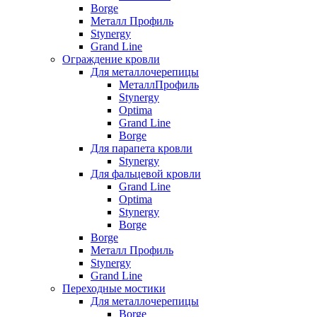
Borge
Металл Профиль
Stynergy
Grand Line
Ограждение кровли
Для металлочерепицы
МеталлПрофиль
Stynergy
Optima
Grand Line
Borge
Для парапета кровли
Stynergy
Для фальцевой кровли
Grand Line
Optima
Stynergy
Borge
Borge
Металл Профиль
Stynergy
Grand Line
Переходные мостики
Для металлочерепицы
Borge