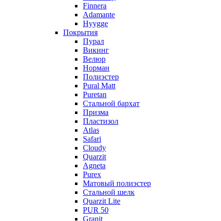
Finnera
Adamante
Hyygge
Покрытия
Пурал
Викинг
Велюр
Норман
Полиэстер
Pural Matt
Puretan
Стальной бархат
Призма
Пластизол
Atlas
Safari
Cloudy
Quarzit
Agneta
Purex
Матовый полиэстер
Стальной шелк
Quarzit Lite
PUR 50
Granit