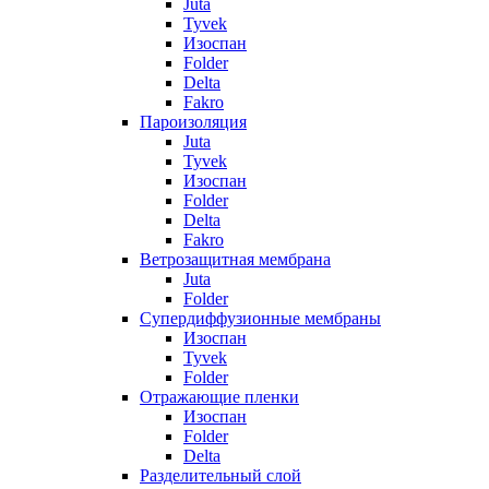
Juta
Tyvek
Изоспан
Folder
Delta
Fakro
Пароизоляция
Juta
Tyvek
Изоспан
Folder
Delta
Fakro
Ветрозащитная мембрана
Juta
Folder
Супердиффузионные мембраны
Изоспан
Tyvek
Folder
Отражающие пленки
Изоспан
Folder
Delta
Разделительный слой