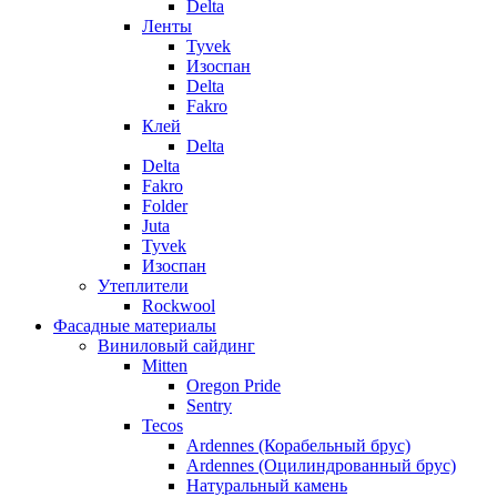
Delta
Ленты
Tyvek
Изоспан
Delta
Fakro
Клей
Delta
Delta
Fakro
Folder
Juta
Tyvek
Изоспан
Утеплители
Rockwool
Фасадные материалы
Виниловый сайдинг
Mitten
Oregon Pride
Sentry
Tecos
Ardennes (Корабельный брус)
Ardennes (Оцилиндрованный брус)
Натуральный камень