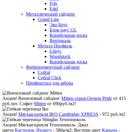
Fels
Edel
Металлический сайдинг
Grand Line
Эко Брус
Блок-хаус GL
Корабельная доска
Вертикаль
Металл Профиль
Lбрус
Woodstock
Корабельная доска
Фиброцементный сайдинг
Cedral
Cedral Click
Профнастил для забора
Акция!
Виниловый сайдинг
Mitten серия Oregon Pride
от 415
руб./шт. Софит
Mitten
от 690руб./м2!
Акция!
Мягкая кровля IKO Cambridge XPRESS
- 972 руб./м2
Акция!
Мягкая кровля Технониколь Джаз
цвета
Кастилия
,
Индиго
- 586р/м2; Вестерн цвет
Каньон
-