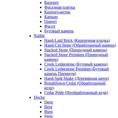
Кирпич
Фасадная плитка
Кирпич-антик
Каньон
Гранит
Фагот
Бутовый камень
Nailite
Hand-Laid Brick (Кирпичная кладка)
Hand-Cut Stone (Обработанный камень)
Stacked Stone (Природный камень)
Stacked Stone Premium (Природный
камень)
Creek Ledgestone (Бутовый камень)
Creek Ledgestone Premium (Бутовый
камень Премиум)
Hand-Split Shake (Деревянная щепа)
RoughSawn Cedar (Обработанный
кедр)
Cedar Pride (Необработанный кедр)
Docke
Stern
Berg
Burg
Stein