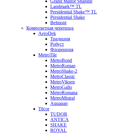
Grand Manor Shangle
Landmark™ TL
Presidential Shake™ TL
Presidential Shake
Belmont
Композитная черепица
AeroDek
Традиция
Робуст
Флоренция
MetroTile
MetroBond
MetroRoman
MetroShake-2
MetroClassic
MetroViksen
MetroGallo
MetroRomana
MetroMistral
Aquapan
Tilcor
TUDOR
ANTICA
SHAKE
ROYAL