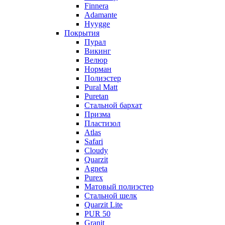
Finnera
Adamante
Hyygge
Покрытия
Пурал
Викинг
Велюр
Норман
Полиэстер
Pural Matt
Puretan
Стальной бархат
Призма
Пластизол
Atlas
Safari
Cloudy
Quarzit
Agneta
Purex
Матовый полиэстер
Стальной шелк
Quarzit Lite
PUR 50
Granit