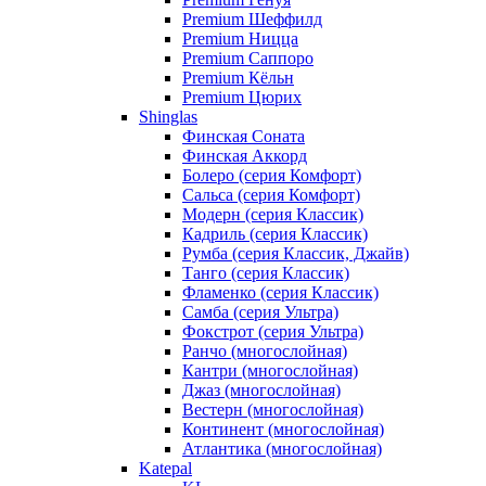
Premium Шеффилд
Premium Ницца
Premium Саппоро
Premium Кёльн
Premium Цюрих
Shinglas
Финская Соната
Финская Аккорд
Болеро (серия Комфорт)
Сальса (серия Комфорт)
Модерн (серия Классик)
Кадриль (серия Классик)
Румба (серия Классик, Джайв)
Танго (серия Классик)
Фламенко (серия Классик)
Самба (серия Ультра)
Фокстрот (серия Ультра)
Ранчо (многослойная)
Кантри (многослойная)
Джаз (многослойная)
Вестерн (многослойная)
Континент (многослойная)
Атлантика (многослойная)
Katepal