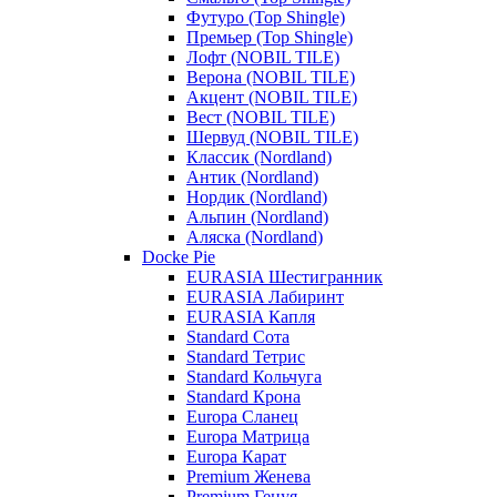
Футуро (Top Shingle)
Премьер (Top Shingle)
Лофт (NOBIL TILE)
Верона (NOBIL TILE)
Акцент (NOBIL TILE)
Вест (NOBIL TILE)
Шервуд (NOBIL TILE)
Классик (Nordland)
Антик (Nordland)
Нордик (Nordland)
Альпин (Nordland)
Аляска (Nordland)
Docke Pie
EURASIA Шестигранник
EURASIA Лабиринт
EURASIA Капля
Standard Сота
Standard Тетрис
Standard Кольчуга
Standard Крона
Europa Сланец
Europa Матрица
Europa Карат
Premium Женева
Premium Генуя