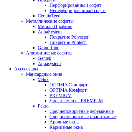
Перфорированный софит
Неперфорированный софит
CertainTeed
Металлические софиты
Металл Профиль
AquaSystem
Покрытие Polyester
Покрытие Printech
Grand Line
Алюминиевые софиты
Gentek
Aquasystem
Аксессуары
Мансардные окна
Velux
OPTIMA Стандарт
OPTIMA Комфорт
PREMIUM
Доп. элементы PREMIUM
Fakro
Cреднеповоротные деревянные
Cреднеповоротные пластиковые
Арочные окна
Карнизные окна