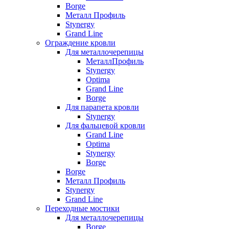
Borge
Металл Профиль
Stynergy
Grand Line
Ограждение кровли
Для металлочерепицы
МеталлПрофиль
Stynergy
Optima
Grand Line
Borge
Для парапета кровли
Stynergy
Для фальцевой кровли
Grand Line
Optima
Stynergy
Borge
Borge
Металл Профиль
Stynergy
Grand Line
Переходные мостики
Для металлочерепицы
Borge