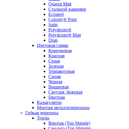
Quarzit Matt
Стальной кашемир
Ecosteel
Colority® Print
Satin
Polydexter®
Polydexter® Matt
Drap
Цветовая гамма
Коричневая
Красная
Серая
Зеленая
Терракотовая
Синяя
Черная
Вишневая
Светлая, бежевая
Цветная
Калькулятор
Монтаж металлочерепицы
Гибкая черепица
Tegola
Винтаж (Top Shingle)
Смальто (Top Shingle)