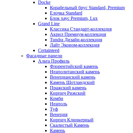
Docke
Корабельный брус Standard, Premium
Елочка Standard
Блок хаус Premium, Lux
Grand Line
Классика Стандарт-коллекция
Акрил Премиум-коллекция
Tundra Дизайн-коллекция
Лайт Эконом-коллекция
Certainteed
Фасадные панели
Альта Профиль
Флорентийский камень
Неаполитанский камень
Венецианский камень
Камень Шотландский
Пражский камень
Кирпич Рижский
Комби
Неаполь
Туф
Венеция
Кирпич Клинкерный
Скалистый Камень
Камень