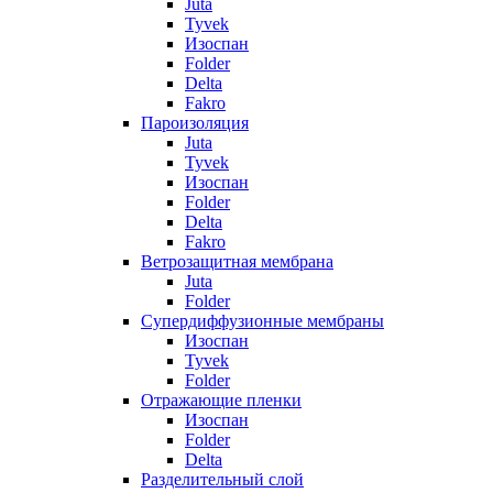
Juta
Tyvek
Изоспан
Folder
Delta
Fakro
Пароизоляция
Juta
Tyvek
Изоспан
Folder
Delta
Fakro
Ветрозащитная мембрана
Juta
Folder
Супердиффузионные мембраны
Изоспан
Tyvek
Folder
Отражающие пленки
Изоспан
Folder
Delta
Разделительный слой