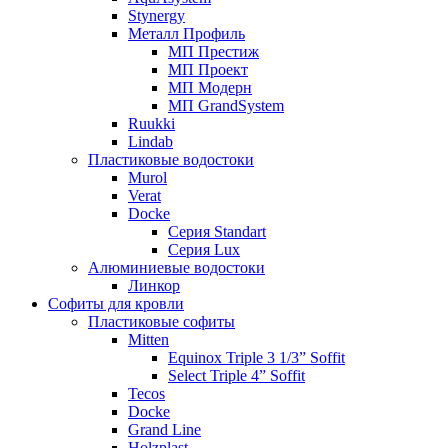
Stynergy
Металл Профиль
МП Престиж
МП Проект
МП Модерн
МП GrandSystem
Ruukki
Lindab
Пластиковые водостоки
Murol
Verat
Docke
Серия Standart
Серия Lux
Алюминиевые водостоки
Линкор
Софиты для кровли
Пластиковые софиты
Mitten
Equinox Triple 3 1/3” Soffit
Select Triple 4” Soffit
Tecos
Docke
Grand Line
Holzplast