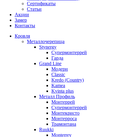
Сертификаты
Статьи
Акции
Замер
Контакты
Кровля
Металлочерепица
Stynergy
Супермонтеррей
Гарда
Grand Line
Модерн
Classic
Kredo (Country)
Kamea
Kvinta plus
Металл Профиль
Монтеррей
Супермонтеррей
Монтекристо
Монтерроса
Трамонтана
Ruukki
Monterrey