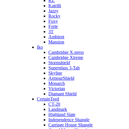
KL
Katrilli
Jazzy
Rocky
Foxy
Forte
3T
Ambient
Mansion
Iko
Cambridge X-press
Cambridge Xtreme
Stormshield
Superglass 3-Tab
Skyline
ArmourShield
Monarch
Victorian
Diamant Shield
CertainTeed
CT-20
Landmark
Highland Slate
Independence Shangle
Carriage House Shangle