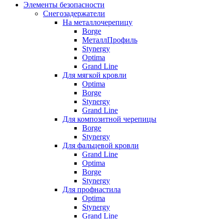
Элементы безопасности
Снегозадержатели
На металлочерепицу
Borge
МеталлПрофиль
Stynergy
Optima
Grand Line
Для мягкой кровли
Optima
Borge
Stynergy
Grand Line
Для композитной черепицы
Borge
Stynergy
Для фальцевой кровли
Grand Line
Optima
Borge
Stynergy
Для профнастила
Optima
Stynergy
Grand Line