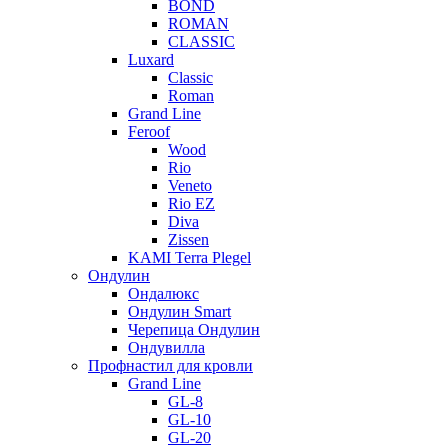
BOND
ROMAN
CLASSIC
Luxard
Classic
Roman
Grand Line
Feroof
Wood
Rio
Veneto
Rio EZ
Diva
Zissen
KAMI Terra Plegel
Ондулин
Ондалюкс
Ондулин Smart
Черепица Ондулин
Ондувилла
Профнастил для кровли
Grand Line
GL-8
GL-10
GL-20