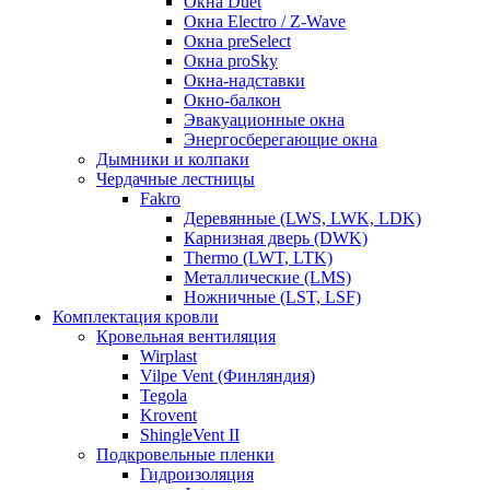
Окна Duet
Окна Electro / Z-Wave
Окна preSelect
Окна proSky
Окна-надставки
Окно-балкон
Эвакуационные окна
Энергосберегающие окна
Дымники и колпаки
Чердачные лестницы
Fakro
Деревянные (LWS, LWK, LDK)
Карнизная дверь (DWK)
Thermo (LWT, LTK)
Металлические (LMS)
Ножничные (LST, LSF)
Комплектация кровли
Кровельная вентиляция
Wirplast
Vilpe Vent (Финляндия)
Tegola
Krovent
ShingleVent II
Подкровельные пленки
Гидроизоляция