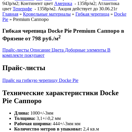
943р/м2; Континент цвет
Америка
- 1358р/м2; Атлантика
цвет
Тенерифе
- 1358р/м2. Акция действует до 30.06.21г
Главная
»
Кровельные материалы
»
Гибкая черепица
»
Docke
Pie
»
Premium Саппоро
Гибкая черепица Docke Pie Premium Саппоро в
2
Фрязене от 798 руб./м
Прайс-листы
Описание
Цвета
Доборные элементы
В
комплекте покупают
Прайс-листы
Прайс на гибкую черепицу Docke Pie
Технические характеристики Docke
Pie Саппоро
Длина:
1000+/-3мм
Толщина:
3,1+/-0,2 мм
Рабочая ширина:
444+/-3мм мм
Количество метров в упаковке:
2,4 кв.м