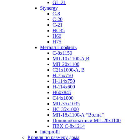
GL-21
Stynergy
C-8
C-20
C-21
НС35
Н60
H75
Металл Профиль
С-8х1150
МП-10x1100-А,В
МП-20х1100
С21х1000-А, В
H-75х750
Н-114х750
Н-114х600
Н60х845
С44х1000
МП-35х1035
НС-35х1000
МП-18х1100-А “Волна”
Поликарбонатный МП-20х1100
ПВХ С-8х1214
Interprofil
Кровля по размеру дома