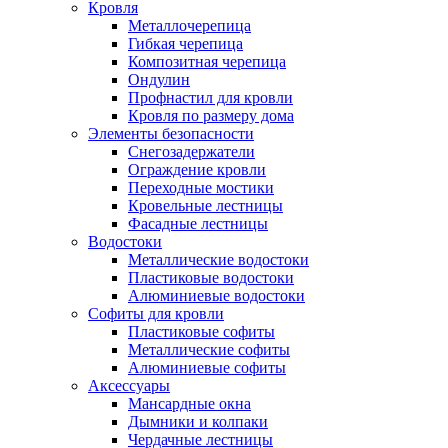
Кровля
Металлочерепица
Гибкая черепица
Композитная черепица
Ондулин
Профнастил для кровли
Кровля по размеру дома
Элементы безопасности
Снегозадержатели
Ограждение кровли
Переходные мостики
Кровельные лестницы
Фасадные лестницы
Водостоки
Металлические водостоки
Пластиковые водостоки
Алюминиевые водостоки
Софиты для кровли
Пластиковые софиты
Металлические софиты
Алюминиевые софиты
Аксессуары
Мансардные окна
Дымники и колпаки
Чердачные лестницы