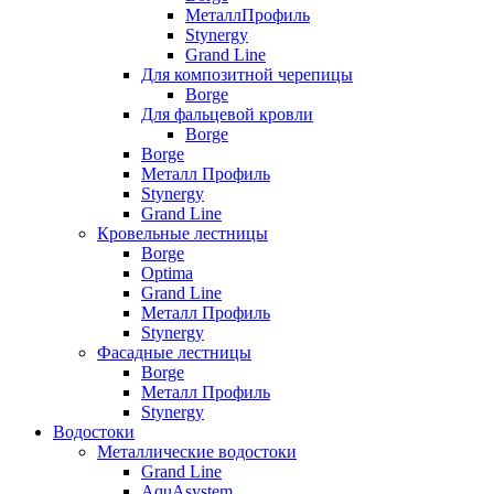
МеталлПрофиль
Stynergy
Grand Line
Для композитной черепицы
Borge
Для фальцевой кровли
Borge
Borge
Металл Профиль
Stynergy
Grand Line
Кровельные лестницы
Borge
Optima
Grand Line
Металл Профиль
Stynergy
Фасадные лестницы
Borge
Металл Профиль
Stynergy
Водостоки
Металлические водостоки
Grand Line
AquAsystem