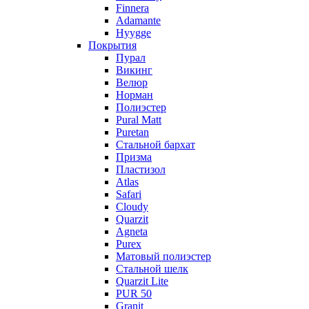
Finnera
Adamante
Hyygge
Покрытия
Пурал
Викинг
Велюр
Норман
Полиэстер
Pural Matt
Puretan
Стальной бархат
Призма
Пластизол
Atlas
Safari
Cloudy
Quarzit
Agneta
Purex
Матовый полиэстер
Стальной шелк
Quarzit Lite
PUR 50
Granit