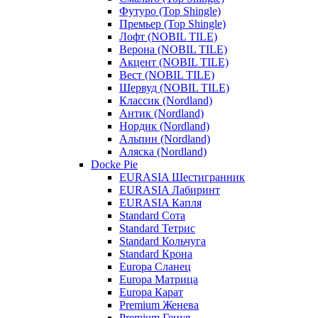
Футуро (Top Shingle)
Премьер (Top Shingle)
Лофт (NOBIL TILE)
Верона (NOBIL TILE)
Акцент (NOBIL TILE)
Вест (NOBIL TILE)
Шервуд (NOBIL TILE)
Классик (Nordland)
Антик (Nordland)
Нордик (Nordland)
Альпин (Nordland)
Аляска (Nordland)
Docke Pie
EURASIA Шестигранник
EURASIA Лабиринт
EURASIA Капля
Standard Сота
Standard Тетрис
Standard Кольчуга
Standard Крона
Europa Сланец
Europa Матрица
Europa Карат
Premium Женева
Premium Генуя