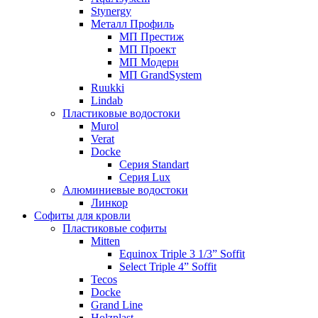
Stynergy
Металл Профиль
МП Престиж
МП Проект
МП Модерн
МП GrandSystem
Ruukki
Lindab
Пластиковые водостоки
Murol
Verat
Docke
Серия Standart
Серия Lux
Алюминиевые водостоки
Линкор
Софиты для кровли
Пластиковые софиты
Mitten
Equinox Triple 3 1/3” Soffit
Select Triple 4” Soffit
Tecos
Docke
Grand Line
Holzplast