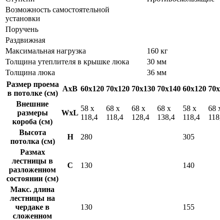
Возможность самостоятельной
установки
Поручень
Раздвижная
Максимальная нагрузка
160 кг
Толщина утеплителя в крышке люка
30 мм
Толщина люка
36 мм
Размер проема
AxB
60x120
70x120
70x130
70x140
60x120
70x
в потолке (см)
Внешние
58 x
68 x
68 x
68 x
58 x
68 
размеры
WxL
118,4
118,4
128,4
138,4
118,4
118
короба (см)
Высота
H
280
305
потолка (см)
Размах
лестницы в
C
130
140
разложенном
состоянии (см)
Макс. длина
лестницы на
чердаке в
130
155
сложенном