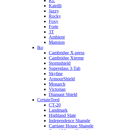
KL
Katrilli
Jazzy
Rocky
Foxy
Forte
3T
Ambient
Mansion
Iko
Cambridge X-press
Cambridge Xtreme
Stormshield
Superglass 3-Tab
Skyline
ArmourShield
Monarch
Victorian
Diamant Shield
CertainTeed
CT-20
Landmark
Highland Slate
Independence Shangle
Carriage House Shangle