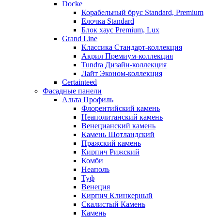
Docke
Корабельный брус Standard, Premium
Елочка Standard
Блок хаус Premium, Lux
Grand Line
Классика Стандарт-коллекция
Акрил Премиум-коллекция
Tundra Дизайн-коллекция
Лайт Эконом-коллекция
Certainteed
Фасадные панели
Альта Профиль
Флорентийский камень
Неаполитанский камень
Венецианский камень
Камень Шотландский
Пражский камень
Кирпич Рижский
Комби
Неаполь
Туф
Венеция
Кирпич Клинкерный
Скалистый Камень
Камень