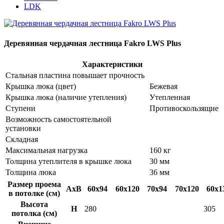
LDK
Деревянная чердачная лестница Fakro LWS Plus
Характеристики
Cтальная пластина повышает прочность
Крышка люка (цвет)
Бежевая
Крышка люка (наличие утепления)
Утепленная
Ступени
Противоскользящие
Возможность самостоятельной
установки
Cкладная
Максимальная нагрузка
160 кг
Толщина утеплителя в крышке люка
30 мм
Толщина люка
36 мм
Размер проема
AxB
60x94
60x120
70x94
70x120
60x1
в потолке (см)
Высота
H
280
305
потолка (см)