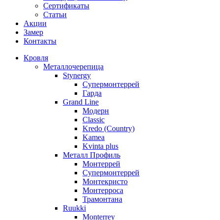
Сертификаты
Статьи
Акции
Замер
Контакты
Кровля
Металлочерепица
Stynergy
Супермонтеррей
Гарда
Grand Line
Модерн
Classic
Kredo (Country)
Kamea
Kvinta plus
Металл Профиль
Монтеррей
Супермонтеррей
Монтекристо
Монтерроса
Трамонтана
Ruukki
Monterrey