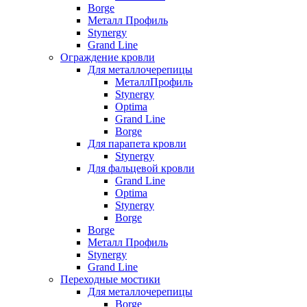
Borge
Металл Профиль
Stynergy
Grand Line
Ограждение кровли
Для металлочерепицы
МеталлПрофиль
Stynergy
Optima
Grand Line
Borge
Для парапета кровли
Stynergy
Для фальцевой кровли
Grand Line
Optima
Stynergy
Borge
Borge
Металл Профиль
Stynergy
Grand Line
Переходные мостики
Для металлочерепицы
Borge