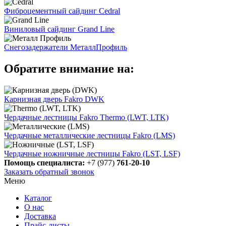
Фиброцементный сайдинг Cedral
Виниловый сайдинг Grand Line
Снегозадержатели МеталлПрофиль
Обратите внимание на:
Карнизная дверь Fakro DWK
Чердачные лестницы Fakro Thermo (LWT, LTK)
Чердачные металлические лестницы Fakro (LMS)
Чердачные ножничные лестницы Fakro (LST, LSF)
Помощь специалиста:
+7 (977)
761-20-10
Заказать обратный звонок
Меню
Каталог
О нас
Доставка
Прайс-листы