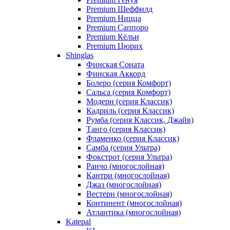
Premium Шеффилд
Premium Ницца
Premium Саппоро
Premium Кёльн
Premium Цюрих
Shinglas
Финская Соната
Финская Аккорд
Болеро (серия Комфорт)
Сальса (серия Комфорт)
Модерн (серия Классик)
Кадриль (серия Классик)
Румба (серия Классик, Джайв)
Танго (серия Классик)
Фламенко (серия Классик)
Самба (серия Ультра)
Фокстрот (серия Ультра)
Ранчо (многослойная)
Кантри (многослойная)
Джаз (многослойная)
Вестерн (многослойная)
Континент (многослойная)
Атлантика (многослойная)
Katepal