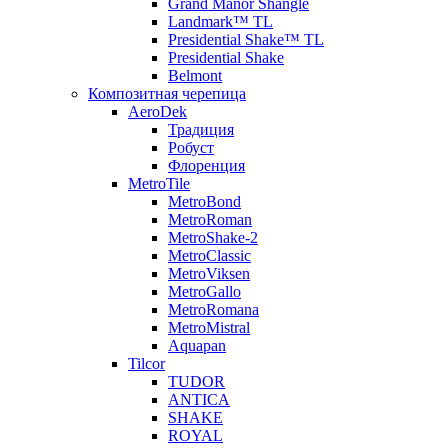
Grand Manor Shangle
Landmark™ TL
Presidential Shake™ TL
Presidential Shake
Belmont
Композитная черепица
AeroDek
Традиция
Робуст
Флоренция
MetroTile
MetroBond
MetroRoman
MetroShake-2
MetroClassic
MetroViksen
MetroGallo
MetroRomana
MetroMistral
Aquapan
Tilcor
TUDOR
ANTICA
SHAKE
ROYAL