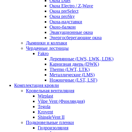
Окна Duet
Окна Electro / Z-Wave
Окна preSelect
Окна proSky
Окна-надставки
Окно-балкон
Эвакуационные окна
Энергосберегающие окна
Дымники и колпаки
Чердачные лестницы
Fakro
Деревянные (LWS, LWK, LDK)
Карнизная дверь (DWK)
Thermo (LWT, LTK)
Металлические (LMS)
Ножничные (LST, LSF)
Комплектация кровли
Кровельная вентиляция
Wirplast
Vilpe Vent (Финляндия)
Tegola
Krovent
ShingleVent II
Подкровельные пленки
Гидроизоляция