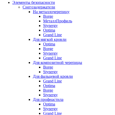
Элементы безопасности
Снегозадержатели
На металлочерепицу
Borge
МеталлПрофиль
Stynergy
Optima
Grand Line
Для мягкой кровли
Optima
Borge
Stynergy
Grand Line
Для композитной черепицы
Borge
Stynergy
Для фальцевой кровли
Grand Line
Optima
Borge
Stynergy
Для профнастила
Optima
Stynergy
Grand Line