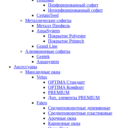
Перфорированный софит
Неперфорированный софит
CertainTeed
Металлические софиты
Металл Профиль
AquaSystem
Покрытие Polyester
Покрытие Printech
Grand Line
Алюминиевые софиты
Gentek
Aquasystem
Аксессуары
Мансардные окна
Velux
OPTIMA Стандарт
OPTIMA Комфорт
PREMIUM
Доп. элементы PREMIUM
Fakro
Cреднеповоротные деревянные
Cреднеповоротные пластиковые
Арочные окна
Карнизные окна