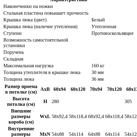
Наконечники на ножки
Cтальная пластина повышает прочность
Крышка люка (цвет)
Белый
Крышка люка (наличие утепления)
Утепленная
Ступени
Противоскользящие
Возможность самостоятельной
установки
Поручень
Cкладная
Максимальная нагрузка
160 кг
Толщина утеплителя в крышке люка
30 мм
Толщина люка
36 мм
Размер проема
AxB
60x94
60x120
70x94
70x120
60x1
в потолке (см)
Высота
H
280
305
потолка (см)
Внешние
размеры
WxL
58x92,4
58x118,4
68x92,4
68x118,4
58x12
короба (см)
Внутренние
размеры
MxN
54x88
54x114
64x88
64x114
54x12