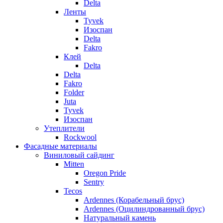
Delta
Ленты
Tyvek
Изоспан
Delta
Fakro
Клей
Delta
Delta
Fakro
Folder
Juta
Tyvek
Изоспан
Утеплители
Rockwool
Фасадные материалы
Виниловый сайдинг
Mitten
Oregon Pride
Sentry
Tecos
Ardennes (Корабельный брус)
Ardennes (Оцилиндрованный брус)
Натуральный камень