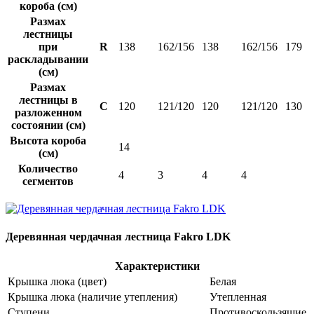
короба (см)
Размах
лестницы
при
R
138
162/156
138
162/156
179
раскладывании
(см)
Размах
лестницы в
C
120
121/120
120
121/120
130
разложенном
состоянии (см)
Высота короба
14
(см)
Количество
4
3
4
4
сегментов
Деревянная чердачная лестница Fakro LDK
Характеристики
Крышка люка (цвет)
Белая
Крышка люка (наличие утепления)
Утепленная
Ступени
Противоскользящие