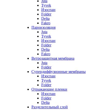
Juta
Tyvek
Изоспан
Folder
Delta
Fakro
Пароизоляция
Juta
Tyvek
Изоспан
Folder
Delta
Fakro
Ветрозащитная мембрана
Juta
Folder
Супердиффузионные мембраны
Изоспан
Tyvek
Folder
Отражающие пленки
Изоспан
Folder
Delta
Разделительный слой