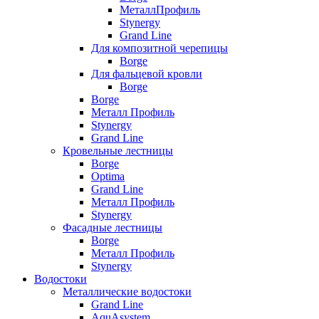
МеталлПрофиль
Stynergy
Grand Line
Для композитной черепицы
Borge
Для фальцевой кровли
Borge
Borge
Металл Профиль
Stynergy
Grand Line
Кровельные лестницы
Borge
Optima
Grand Line
Металл Профиль
Stynergy
Фасадные лестницы
Borge
Металл Профиль
Stynergy
Водостоки
Металлические водостоки
Grand Line
AquAsystem