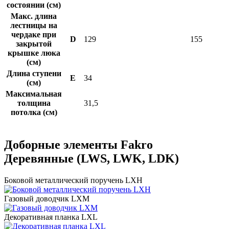
состоянии (см)
Макс. длина
лестницы на
чердаке при
D
129
155
закрытой
крышке люка
(см)
Длина ступени
Е
34
(см)
Максимальная
толщина
31,5
потолка (см)
Доборные элементы Fakro
Деревянные (LWS, LWK, LDK)
Боковой металлический поручень LXH
Газовый доводчик LXM
Декоративная планка LXL