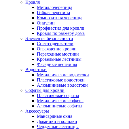
Кровля
Металлочерепица
Гибкая черепица
Композитная черепица
Ондулин
Профнастил для кровли
Кровля по размеру дома
Элементы безопасности
Снегозадержатели
Ограждение кровли
Переходные мостики
Кровельные лестницы
Фасадные лестницы
Водостоки
Металлические водостоки
Пластиковые водостоки
Алюминиевые водостоки
Софиты для кровли
Пластиковые софиты
Металлические софиты
Алюминиевые софиты
Аксессуары
Мансардные окна
Дымники и колпаки
Чердачные лестницы