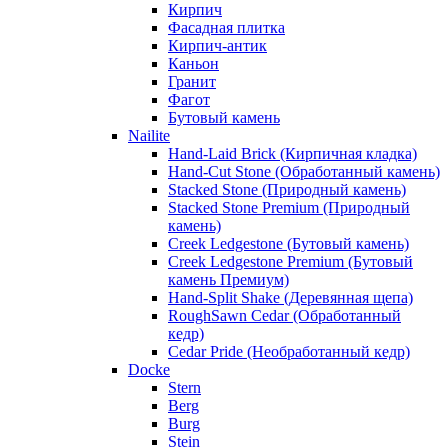
Кирпич
Фасадная плитка
Кирпич-антик
Каньон
Гранит
Фагот
Бутовый камень
Nailite
Hand-Laid Brick (Кирпичная кладка)
Hand-Cut Stone (Обработанный камень)
Stacked Stone (Природный камень)
Stacked Stone Premium (Природный
камень)
Creek Ledgestone (Бутовый камень)
Creek Ledgestone Premium (Бутовый
камень Премиум)
Hand-Split Shake (Деревянная щепа)
RoughSawn Cedar (Обработанный
кедр)
Cedar Pride (Необработанный кедр)
Docke
Stern
Berg
Burg
Stein