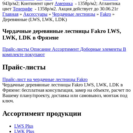
943р/м2; Континент цвет
Америка
- 1358р/м2; Атлантика
цвет
Тенерифе
- 1358р/м2. Акция действует до 30.06.21г
Главная
»
Аксессуары
»
Чердачные лестницы
»
Fakro
»
Деревянные (LWS, LWK, LDK)
Чердачные деревянные лестницы Fakro LWS,
LWK, LDK в Фрязене
Прайс-листы
Описание
Ассортимент
Доборные элементы
В
комплекте покупают
Прайс-листы
Прайс-лист на чердачные лестницы Fakro
Чердачные деревянные лестницы Fakro LWS, LWK, LDK в
Фрязене: бесплатная консультация, замер на объекте, расчет по
Вашему плану/проекту, доставка или самовывоз, монтаж под
ключ.
Ассортимент продукции
LWS Plus
LWK Plus