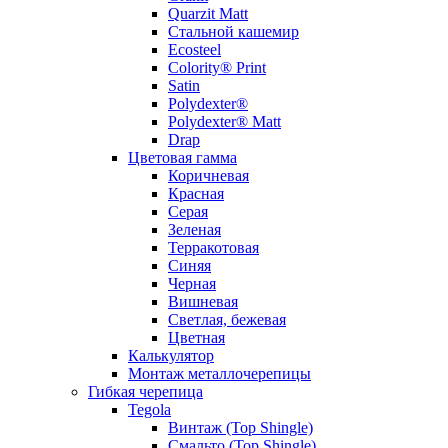
Quarzit Matt
Стальной кашемир
Ecosteel
Colority® Print
Satin
Polydexter®
Polydexter® Matt
Drap
Цветовая гамма
Коричневая
Красная
Серая
Зеленая
Терракотовая
Синяя
Черная
Вишневая
Светлая, бежевая
Цветная
Калькулятор
Монтаж металлочерепицы
Гибкая черепица
Tegola
Винтаж (Top Shingle)
Смальто (Top Shingle)