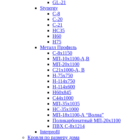
GL-21
Stynergy
C-8
C-20
C-21
НС35
Н60
H75
Металл Профиль
С-8х1150
МП-10x1100-А,В
МП-20х1100
С21х1000-А, В
H-75х750
Н-114х750
Н-114х600
Н60х845
С44х1000
МП-35х1035
НС-35х1000
МП-18х1100-А “Волна”
Поликарбонатный МП-20х1100
ПВХ С-8х1214
Interprofil
Кровля по размеру дома