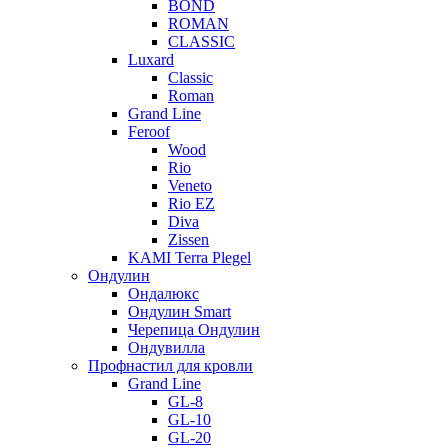
BOND
ROMAN
CLASSIC
Luxard
Classic
Roman
Grand Line
Feroof
Wood
Rio
Veneto
Rio EZ
Diva
Zissen
KAMI Terra Plegel
Ондулин
Ондалюкс
Ондулин Smart
Черепица Ондулин
Ондувилла
Профнастил для кровли
Grand Line
GL-8
GL-10
GL-20