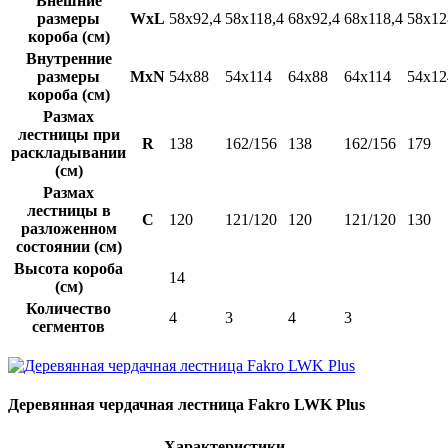
Внешние
размеры
WxL
58x92,4
58x118,4
68x92,4
68x118,4
58x12
короба (см)
Внутренние
размеры
MxN
54x88
54x114
64x88
64x114
54x12
короба (см)
Размах
лестницы при
R
138
162/156
138
162/156
179
раскладывании
(см)
Размах
лестницы в
C
120
121/120
120
121/120
130
разложенном
состоянии (см)
Высота короба
14
(см)
Количество
4
3
4
3
сегментов
Деревянная чердачная лестница Fakro LWK Plus
Характеристики