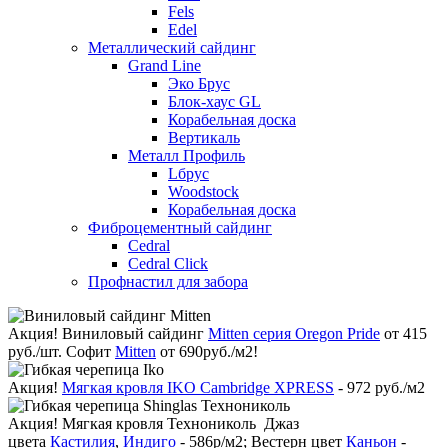
Fels
Edel
Металлический сайдинг
Grand Line
Эко Брус
Блок-хаус GL
Корабельная доска
Вертикаль
Металл Профиль
Lбрус
Woodstock
Корабельная доска
Фиброцементный сайдинг
Cedral
Cedral Click
Профнастил для забора
Акция!
Виниловый сайдинг
Mitten серия Oregon Pride
от 415
руб./шт. Софит
Mitten
от 690руб./м2!
Акция!
Мягкая кровля IKO Cambridge XPRESS
- 972 руб./м2
Акция!
Мягкая кровля Технониколь Джаз
цвета
Кастилия
,
Индиго
- 586р/м2; Вестерн цвет
Каньон
-