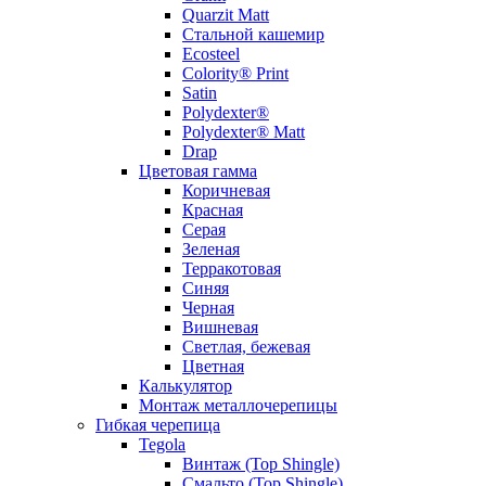
Quarzit Matt
Стальной кашемир
Ecosteel
Colority® Print
Satin
Polydexter®
Polydexter® Matt
Drap
Цветовая гамма
Коричневая
Красная
Серая
Зеленая
Терракотовая
Синяя
Черная
Вишневая
Светлая, бежевая
Цветная
Калькулятор
Монтаж металлочерепицы
Гибкая черепица
Tegola
Винтаж (Top Shingle)
Смальто (Top Shingle)