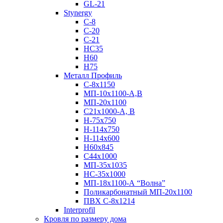
GL-21
Stynergy
C-8
C-20
C-21
НС35
Н60
H75
Металл Профиль
С-8х1150
МП-10x1100-А,В
МП-20х1100
С21х1000-А, В
H-75х750
Н-114х750
Н-114х600
Н60х845
С44х1000
МП-35х1035
НС-35х1000
МП-18х1100-А “Волна”
Поликарбонатный МП-20х1100
ПВХ С-8х1214
Interprofil
Кровля по размеру дома