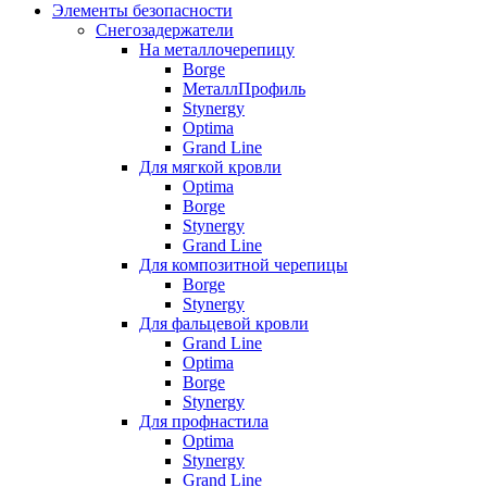
Элементы безопасности
Снегозадержатели
На металлочерепицу
Borge
МеталлПрофиль
Stynergy
Optima
Grand Line
Для мягкой кровли
Optima
Borge
Stynergy
Grand Line
Для композитной черепицы
Borge
Stynergy
Для фальцевой кровли
Grand Line
Optima
Borge
Stynergy
Для профнастила
Optima
Stynergy
Grand Line