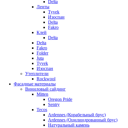
Delta
Ленты
Tyvek
Изоспан
Delta
Fakro
Клей
Delta
Delta
Fakro
Folder
Juta
Tyvek
Изоспан
Утеплители
Rockwool
Фасадные материалы
Виниловый сайдинг
Mitten
Oregon Pride
Sentry
Tecos
Ardennes (Корабельный брус)
Ardennes (Оцилиндрованный брус)
Натуральный камень