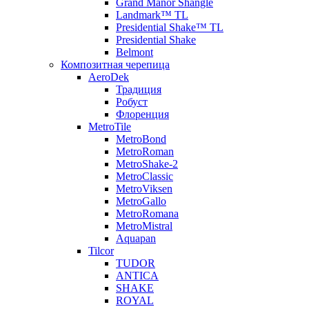
Grand Manor Shangle
Landmark™ TL
Presidential Shake™ TL
Presidential Shake
Belmont
Композитная черепица
AeroDek
Традиция
Робуст
Флоренция
MetroTile
MetroBond
MetroRoman
MetroShake-2
MetroClassic
MetroViksen
MetroGallo
MetroRomana
MetroMistral
Aquapan
Tilcor
TUDOR
ANTICA
SHAKE
ROYAL