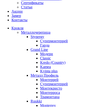
Сертификаты
Статьи
Акции
Замер
Контакты
Кровля
Металлочерепица
Stynergy
Супермонтеррей
Гарда
Grand Line
Модерн
Classic
Kredo (Country)
Kamea
Kvinta plus
Металл Профиль
Монтеррей
Супермонтеррей
Монтекристо
Монтерроса
Трамонтана
Ruukki
Monterrey