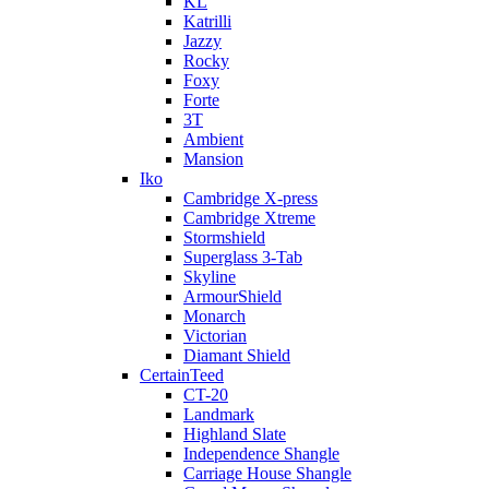
KL
Katrilli
Jazzy
Rocky
Foxy
Forte
3T
Ambient
Mansion
Iko
Cambridge X-press
Cambridge Xtreme
Stormshield
Superglass 3-Tab
Skyline
ArmourShield
Monarch
Victorian
Diamant Shield
CertainTeed
CT-20
Landmark
Highland Slate
Independence Shangle
Carriage House Shangle