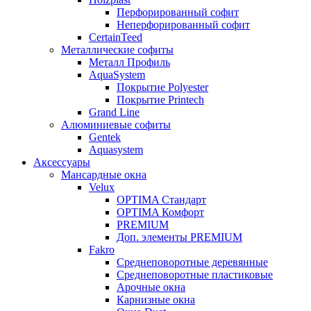
Перфорированный софит
Неперфорированный софит
CertainTeed
Металлические софиты
Металл Профиль
AquaSystem
Покрытие Polyester
Покрытие Printech
Grand Line
Алюминиевые софиты
Gentek
Aquasystem
Аксессуары
Мансардные окна
Velux
OPTIMA Стандарт
OPTIMA Комфорт
PREMIUM
Доп. элементы PREMIUM
Fakro
Cреднеповоротные деревянные
Cреднеповоротные пластиковые
Арочные окна
Карнизные окна