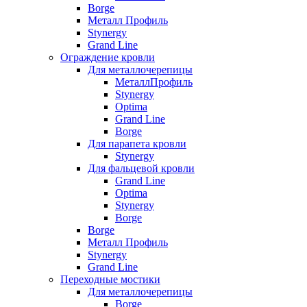
Borge
Металл Профиль
Stynergy
Grand Line
Ограждение кровли
Для металлочерепицы
МеталлПрофиль
Stynergy
Optima
Grand Line
Borge
Для парапета кровли
Stynergy
Для фальцевой кровли
Grand Line
Optima
Stynergy
Borge
Borge
Металл Профиль
Stynergy
Grand Line
Переходные мостики
Для металлочерепицы
Borge