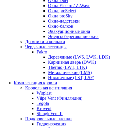
Окна Duet
Окна Electro / Z-Wave
Окна preSelect
Окна proSky
Окна-надставки
Окно-балкон
Эвакуационные окна
Энергосберегающие окна
Дымники и колпаки
Чердачные лестницы
Fakro
Деревянные (LWS, LWK, LDK)
Карнизная дверь (DWK)
Thermo (LWT, LTK)
Металлические (LMS)
Ножничные (LST, LSF)
Комплектация кровли
Кровельная вентиляция
Wirplast
Vilpe Vent (Финляндия)
Tegola
Krovent
ShingleVent II
Подкровельные пленки
Гидроизоляция