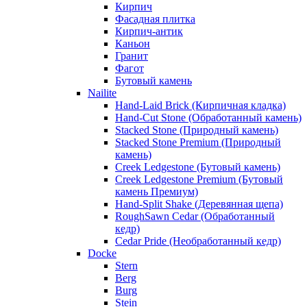
Кирпич
Фасадная плитка
Кирпич-антик
Каньон
Гранит
Фагот
Бутовый камень
Nailite
Hand-Laid Brick (Кирпичная кладка)
Hand-Cut Stone (Обработанный камень)
Stacked Stone (Природный камень)
Stacked Stone Premium (Природный
камень)
Creek Ledgestone (Бутовый камень)
Creek Ledgestone Premium (Бутовый
камень Премиум)
Hand-Split Shake (Деревянная щепа)
RoughSawn Cedar (Обработанный
кедр)
Cedar Pride (Необработанный кедр)
Docke
Stern
Berg
Burg
Stein