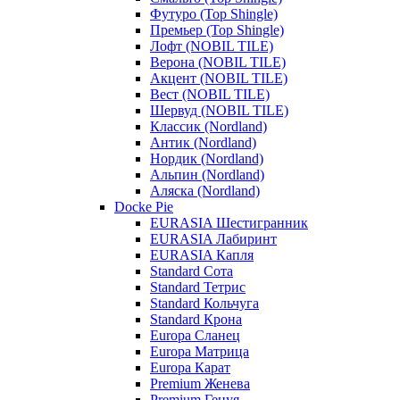
Футуро (Top Shingle)
Премьер (Top Shingle)
Лофт (NOBIL TILE)
Верона (NOBIL TILE)
Акцент (NOBIL TILE)
Вест (NOBIL TILE)
Шервуд (NOBIL TILE)
Классик (Nordland)
Антик (Nordland)
Нордик (Nordland)
Альпин (Nordland)
Аляска (Nordland)
Docke Pie
EURASIA Шестигранник
EURASIA Лабиринт
EURASIA Капля
Standard Сота
Standard Тетрис
Standard Кольчуга
Standard Крона
Europa Сланец
Europa Матрица
Europa Карат
Premium Женева
Premium Генуя