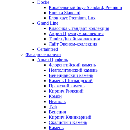
Docke
Корабельный брус Standard, Premium
Елочка Standard
Блок хаус Premium, Lux
Grand Line
Классика Стандарт-коллекция
Акрил Премиум-коллекция
Tundra Дизайн-коллекция
Лайт Эконом-коллекция
Certainteed
Фасадные панели
Альта Профиль
Флорентийский камень
Неаполитанский камень
Венецианский камень
Камень Шотландский
Пражский камень
Кирпич Рижский
Комби
Неаполь
Туф
Венеция
Кирпич Клинкерный
Скалистый Камень
Камень