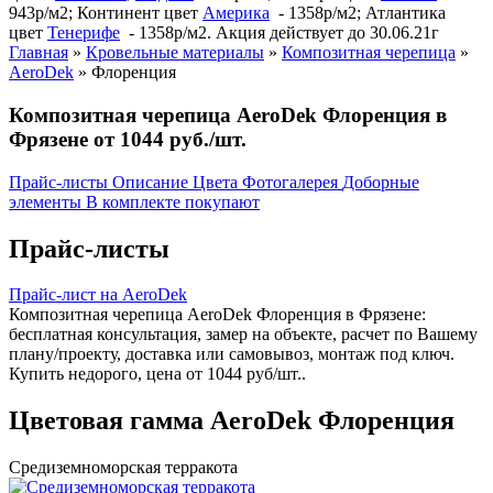
943р/м2; Континент цвет
Америка
- 1358р/м2; Атлантика
цвет
Тенерифе
- 1358р/м2. Акция действует до 30.06.21г
Главная
»
Кровельные материалы
»
Композитная черепица
»
AeroDek
»
Флоренция
Композитная черепица AeroDek Флоренция в
Фрязене от 1044 руб./шт.
Прайс-листы
Описание
Цвета
Фотогалерея
Доборные
элементы
В комплекте покупают
Прайс-листы
Прайс-лист на AeroDek
Композитная черепица AeroDek Флоренция в Фрязене:
бесплатная консультация, замер на объекте, расчет по Вашему
плану/проекту, доставка или самовывоз, монтаж под ключ.
Купить недорого, цена от 1044 руб/шт..
Цветовая гамма AeroDek Флоренция
Средиземноморская терракота