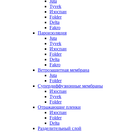
Juta
Tyvek
Изоспан
Folder
Delta
Fakro
Пароизоляция
Juta
Tyvek
Изоспан
Folder
Delta
Fakro
Ветрозащитная мембрана
Juta
Folder
Супердиффузионные мембраны
Изоспан
Tyvek
Folder
Отражающие пленки
Изоспан
Folder
Delta
Разделительный слой