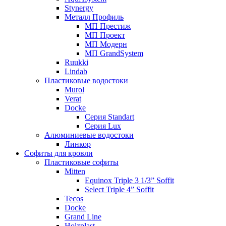
Stynergy
Металл Профиль
МП Престиж
МП Проект
МП Модерн
МП GrandSystem
Ruukki
Lindab
Пластиковые водостоки
Murol
Verat
Docke
Серия Standart
Серия Lux
Алюминиевые водостоки
Линкор
Софиты для кровли
Пластиковые софиты
Mitten
Equinox Triple 3 1/3” Soffit
Select Triple 4” Soffit
Tecos
Docke
Grand Line
Holzplast