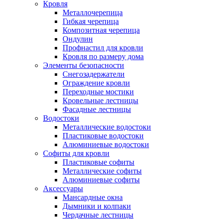
Кровля
Металлочерепица
Гибкая черепица
Композитная черепица
Ондулин
Профнастил для кровли
Кровля по размеру дома
Элементы безопасности
Снегозадержатели
Ограждение кровли
Переходные мостики
Кровельные лестницы
Фасадные лестницы
Водостоки
Металлические водостоки
Пластиковые водостоки
Алюминиевые водостоки
Софиты для кровли
Пластиковые софиты
Металлические софиты
Алюминиевые софиты
Аксессуары
Мансардные окна
Дымники и колпаки
Чердачные лестницы