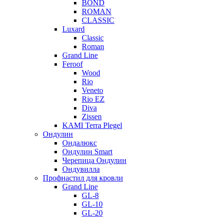
BOND
ROMAN
CLASSIC
Luxard
Classic
Roman
Grand Line
Feroof
Wood
Rio
Veneto
Rio EZ
Diva
Zissen
KAMI Terra Plegel
Ондулин
Ондалюкс
Ондулин Smart
Черепица Ондулин
Ондувилла
Профнастил для кровли
Grand Line
GL-8
GL-10
GL-20