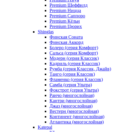
Premium Шеффилд
Premium Ницца
Premium Саппоро
Premium Кёльн
Premium Цюрих
Shinglas
Финская Соната
Финская Аккорд
Болеро (серия Комфорт)
Сальса (серия Комфорт)
Модерн (серия Классик)
Кадриль (серия Классик)
Румба (серия Классик, Джайв)
Танго (серия Классик)
Фламенко (серия Классик)
Самба (серия Ультра)
Фокстрот (серия Ультра)
Ранчо (многослойная)
Кантри (многослойная)
Джаз (многослойная)
Вестерн (многослойная)
Континент (многослойная)
Атлантика (многослойная)
Katepal