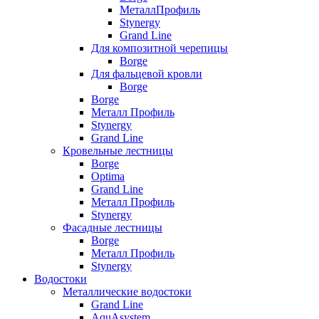
МеталлПрофиль
Stynergy
Grand Line
Для композитной черепицы
Borge
Для фальцевой кровли
Borge
Borge
Металл Профиль
Stynergy
Grand Line
Кровельные лестницы
Borge
Optima
Grand Line
Металл Профиль
Stynergy
Фасадные лестницы
Borge
Металл Профиль
Stynergy
Водостоки
Металлические водостоки
Grand Line
AquAsystem