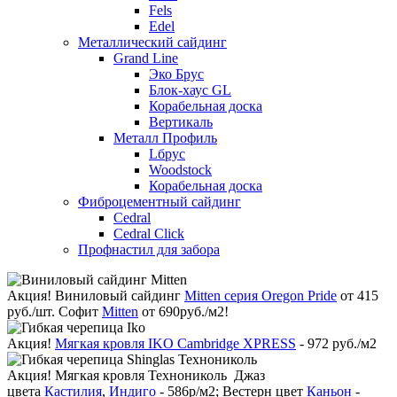
Fels
Edel
Металлический сайдинг
Grand Line
Эко Брус
Блок-хаус GL
Корабельная доска
Вертикаль
Металл Профиль
Lбрус
Woodstock
Корабельная доска
Фиброцементный сайдинг
Cedral
Cedral Click
Профнастил для забора
Акция!
Виниловый сайдинг
Mitten серия Oregon Pride
от 415
руб./шт. Софит
Mitten
от 690руб./м2!
Акция!
Мягкая кровля IKO Cambridge XPRESS
- 972 руб./м2
Акция!
Мягкая кровля Технониколь Джаз
цвета
Кастилия
,
Индиго
- 586р/м2; Вестерн цвет
Каньон
-