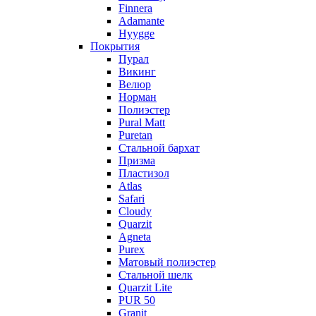
Finnera
Adamante
Hyygge
Покрытия
Пурал
Викинг
Велюр
Норман
Полиэстер
Pural Matt
Puretan
Стальной бархат
Призма
Пластизол
Atlas
Safari
Cloudy
Quarzit
Agneta
Purex
Матовый полиэстер
Стальной шелк
Quarzit Lite
PUR 50
Granit