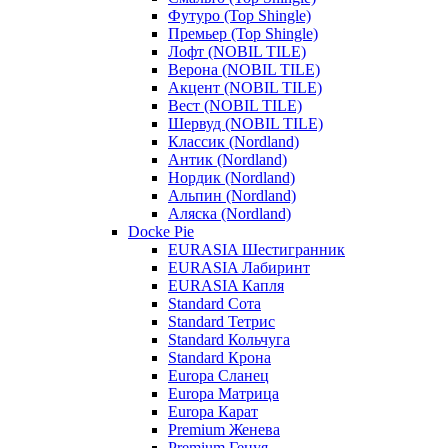
Футуро (Top Shingle)
Премьер (Top Shingle)
Лофт (NOBIL TILE)
Верона (NOBIL TILE)
Акцент (NOBIL TILE)
Вест (NOBIL TILE)
Шервуд (NOBIL TILE)
Классик (Nordland)
Антик (Nordland)
Нордик (Nordland)
Альпин (Nordland)
Аляска (Nordland)
Docke Pie
EURASIA Шестигранник
EURASIA Лабиринт
EURASIA Капля
Standard Сота
Standard Тетрис
Standard Кольчуга
Standard Крона
Europa Сланец
Europa Матрица
Europa Карат
Premium Женева
Premium Генуя