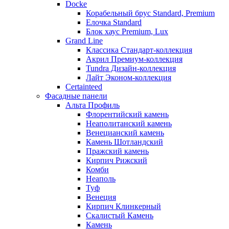
Docke
Корабельный брус Standard, Premium
Елочка Standard
Блок хаус Premium, Lux
Grand Line
Классика Стандарт-коллекция
Акрил Премиум-коллекция
Tundra Дизайн-коллекция
Лайт Эконом-коллекция
Certainteed
Фасадные панели
Альта Профиль
Флорентийский камень
Неаполитанский камень
Венецианский камень
Камень Шотландский
Пражский камень
Кирпич Рижский
Комби
Неаполь
Туф
Венеция
Кирпич Клинкерный
Скалистый Камень
Камень