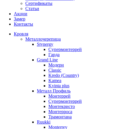
Сертификаты
Статьи
Акции
Замер
Контакты
Кровля
Металлочерепица
Stynergy
Супермонтеррей
Гарда
Grand Line
Модерн
Classic
Kredo (Country)
Kamea
Kvinta plus
Металл Профиль
Монтеррей
Супермонтеррей
Монтекристо
Монтерроса
Трамонтана
Ruukki
Monterrey