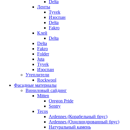
Delta
Ленты
Tyvek
Изоспан
Delta
Fakro
Клей
Delta
Delta
Fakro
Folder
Juta
Tyvek
Изоспан
Утеплители
Rockwool
Фасадные материалы
Виниловый сайдинг
Mitten
Oregon Pride
Sentry
Tecos
Ardennes (Корабельный брус)
Ardennes (Оцилиндрованный брус)
Натуральный камень