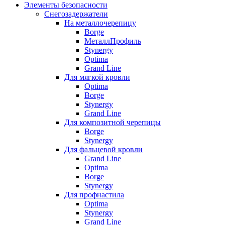
Элементы безопасности
Снегозадержатели
На металлочерепицу
Borge
МеталлПрофиль
Stynergy
Optima
Grand Line
Для мягкой кровли
Optima
Borge
Stynergy
Grand Line
Для композитной черепицы
Borge
Stynergy
Для фальцевой кровли
Grand Line
Optima
Borge
Stynergy
Для профнастила
Optima
Stynergy
Grand Line