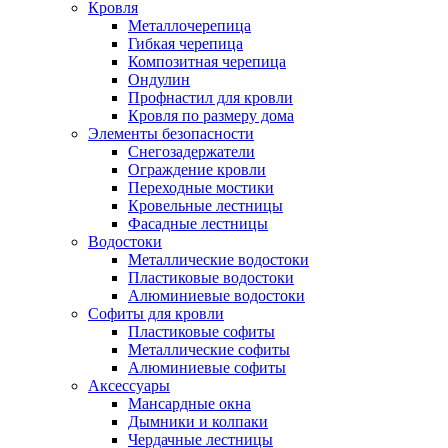
Кровля
Металлочерепица
Гибкая черепица
Композитная черепица
Ондулин
Профнастил для кровли
Кровля по размеру дома
Элементы безопасности
Снегозадержатели
Ограждение кровли
Переходные мостики
Кровельные лестницы
Фасадные лестницы
Водостоки
Металлические водостоки
Пластиковые водостоки
Алюминиевые водостоки
Софиты для кровли
Пластиковые софиты
Металлические софиты
Алюминиевые софиты
Аксессуары
Мансардные окна
Дымники и колпаки
Чердачные лестницы