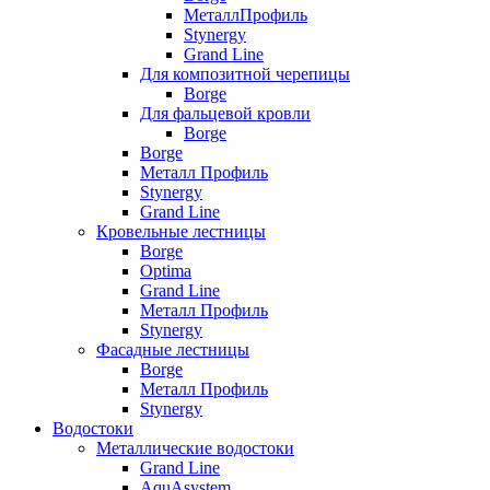
МеталлПрофиль
Stynergy
Grand Line
Для композитной черепицы
Borge
Для фальцевой кровли
Borge
Borge
Металл Профиль
Stynergy
Grand Line
Кровельные лестницы
Borge
Optima
Grand Line
Металл Профиль
Stynergy
Фасадные лестницы
Borge
Металл Профиль
Stynergy
Водостоки
Металлические водостоки
Grand Line
AquAsystem