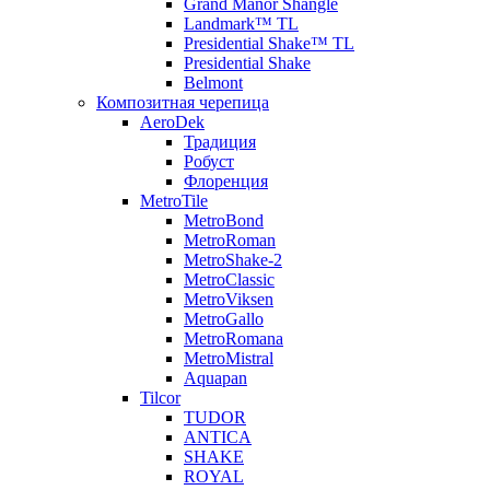
Grand Manor Shangle
Landmark™ TL
Presidential Shake™ TL
Presidential Shake
Belmont
Композитная черепица
AeroDek
Традиция
Робуст
Флоренция
MetroTile
MetroBond
MetroRoman
MetroShake-2
MetroClassic
MetroViksen
MetroGallo
MetroRomana
MetroMistral
Aquapan
Tilcor
TUDOR
ANTICA
SHAKE
ROYAL