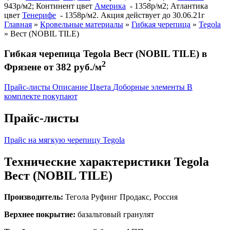
943р/м2; Континент цвет
Америка
- 1358р/м2; Атлантика
цвет
Тенерифе
- 1358р/м2. Акция действует до 30.06.21г
Главная
»
Кровельные материалы
»
Гибкая черепица
»
Tegola
»
Вест (NOBIL TILE)
Гибкая черепица Tegola Вест (NOBIL TILE) в
2
Фрязене от 382 руб./м
Прайс-листы
Описание
Цвета
Доборные элементы
В
комплекте покупают
Прайс-листы
Прайс на мягкую черепицу Tegola
Технические характеристики Tegola
Вест (NOBIL TILE)
Производитель:
Тегола Руфинг Продакс, Россия
Верхнее покрытие:
базальтовый гранулят