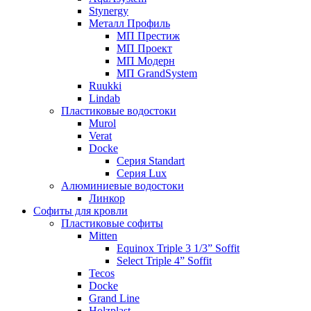
Stynergy
Металл Профиль
МП Престиж
МП Проект
МП Модерн
МП GrandSystem
Ruukki
Lindab
Пластиковые водостоки
Murol
Verat
Docke
Серия Standart
Серия Lux
Алюминиевые водостоки
Линкор
Софиты для кровли
Пластиковые софиты
Mitten
Equinox Triple 3 1/3” Soffit
Select Triple 4” Soffit
Tecos
Docke
Grand Line
Holzplast