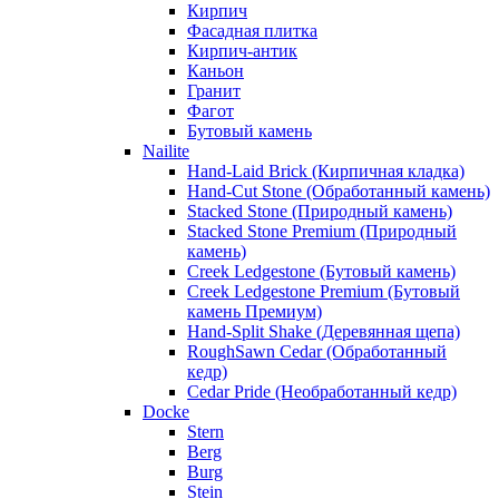
Кирпич
Фасадная плитка
Кирпич-антик
Каньон
Гранит
Фагот
Бутовый камень
Nailite
Hand-Laid Brick (Кирпичная кладка)
Hand-Cut Stone (Обработанный камень)
Stacked Stone (Природный камень)
Stacked Stone Premium (Природный
камень)
Creek Ledgestone (Бутовый камень)
Creek Ledgestone Premium (Бутовый
камень Премиум)
Hand-Split Shake (Деревянная щепа)
RoughSawn Cedar (Обработанный
кедр)
Cedar Pride (Необработанный кедр)
Docke
Stern
Berg
Burg
Stein