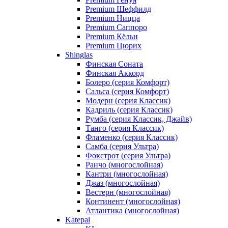
Premium Шеффилд
Premium Ницца
Premium Саппоро
Premium Кёльн
Premium Цюрих
Shinglas
Финская Соната
Финская Аккорд
Болеро (серия Комфорт)
Сальса (серия Комфорт)
Модерн (серия Классик)
Кадриль (серия Классик)
Румба (серия Классик, Джайв)
Танго (серия Классик)
Фламенко (серия Классик)
Самба (серия Ультра)
Фокстрот (серия Ультра)
Ранчо (многослойная)
Кантри (многослойная)
Джаз (многослойная)
Вестерн (многослойная)
Континент (многослойная)
Атлантика (многослойная)
Katepal