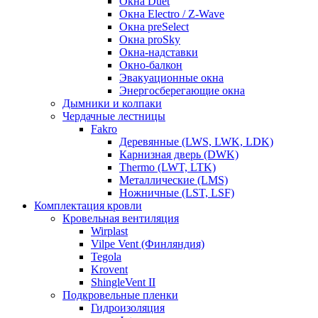
Окна Duet
Окна Electro / Z-Wave
Окна preSelect
Окна proSky
Окна-надставки
Окно-балкон
Эвакуационные окна
Энергосберегающие окна
Дымники и колпаки
Чердачные лестницы
Fakro
Деревянные (LWS, LWK, LDK)
Карнизная дверь (DWK)
Thermo (LWT, LTK)
Металлические (LMS)
Ножничные (LST, LSF)
Комплектация кровли
Кровельная вентиляция
Wirplast
Vilpe Vent (Финляндия)
Tegola
Krovent
ShingleVent II
Подкровельные пленки
Гидроизоляция