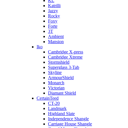
KL
Katrilli
Jazzy
Rocky
Foxy
Forte
3T
Ambient
Mansion
Iko
Cambridge X-press
Cambridge Xtreme
Stormshield
Superglass 3-Tab
Skyline
ArmourShield
Monarch
Victorian
Diamant Shield
CertainTeed
CT-20
Landmark
Highland Slate
Independence Shangle
Carriage House Shangle