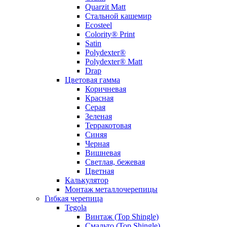
Quarzit Matt
Стальной кашемир
Ecosteel
Colority® Print
Satin
Polydexter®
Polydexter® Matt
Drap
Цветовая гамма
Коричневая
Красная
Серая
Зеленая
Терракотовая
Синяя
Черная
Вишневая
Светлая, бежевая
Цветная
Калькулятор
Монтаж металлочерепицы
Гибкая черепица
Tegola
Винтаж (Top Shingle)
Смальто (Top Shingle)