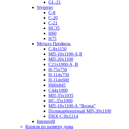
GL-21
Stynergy
C-8
C-20
C-21
НС35
Н60
H75
Металл Профиль
С-8х1150
МП-10x1100-А,В
МП-20х1100
С21х1000-А, В
H-75х750
Н-114х750
Н-114х600
Н60х845
С44х1000
МП-35х1035
НС-35х1000
МП-18х1100-А “Волна”
Поликарбонатный МП-20х1100
ПВХ С-8х1214
Interprofil
Кровля по размеру дома