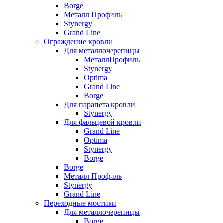
Borge
Металл Профиль
Stynergy
Grand Line
Ограждение кровли
Для металлочерепицы
МеталлПрофиль
Stynergy
Optima
Grand Line
Borge
Для парапета кровли
Stynergy
Для фальцевой кровли
Grand Line
Optima
Stynergy
Borge
Borge
Металл Профиль
Stynergy
Grand Line
Переходные мостики
Для металлочерепицы
Borge