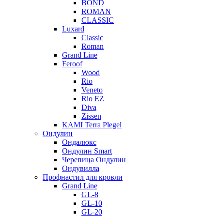
BOND
ROMAN
CLASSIC
Luxard
Classic
Roman
Grand Line
Feroof
Wood
Rio
Veneto
Rio EZ
Diva
Zissen
KAMI Terra Plegel
Ондулин
Ондалюкс
Ондулин Smart
Черепица Ондулин
Ондувилла
Профнастил для кровли
Grand Line
GL-8
GL-10
GL-20