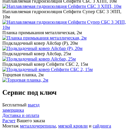
Наплавляемая гидроизоляция Сейфити СБС 3 ХПП, 10м
Наплавляемая гидроизоляция Сейфити Супер СБС 3 ЭПП,
10м
Планка примыкания металлическая, 2м
Подкладочный ковер Айсбар (P), 20м
Подкладочный ковер Айсбар, 25м
Подкладочный ковер Сейфити СБС 2, 15м
Торцевая планка, 2м
Сервис под ключ
Бесплатный
выезд
замерщика
Доставка и оплата
Расчет
Вашего заказа
Монтаж
металлочерепицы
,
мягкой кровли
и
сайдинга