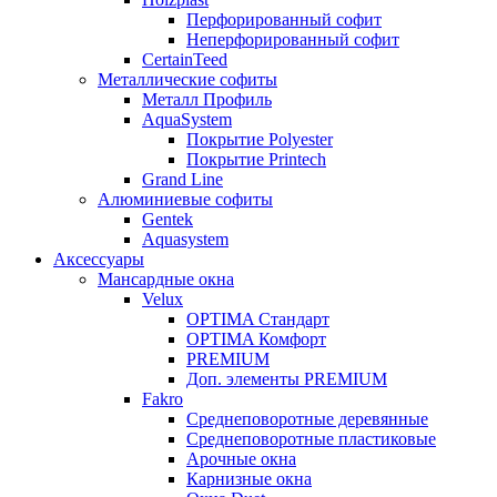
Перфорированный софит
Неперфорированный софит
CertainTeed
Металлические софиты
Металл Профиль
AquaSystem
Покрытие Polyester
Покрытие Printech
Grand Line
Алюминиевые софиты
Gentek
Aquasystem
Аксессуары
Мансардные окна
Velux
OPTIMA Стандарт
OPTIMA Комфорт
PREMIUM
Доп. элементы PREMIUM
Fakro
Cреднеповоротные деревянные
Cреднеповоротные пластиковые
Арочные окна
Карнизные окна