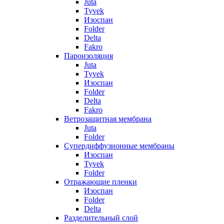
Juta
Tyvek
Изоспан
Folder
Delta
Fakro
Пароизоляция
Juta
Tyvek
Изоспан
Folder
Delta
Fakro
Ветрозащитная мембрана
Juta
Folder
Супердиффузионные мембраны
Изоспан
Tyvek
Folder
Отражающие пленки
Изоспан
Folder
Delta
Разделительный слой