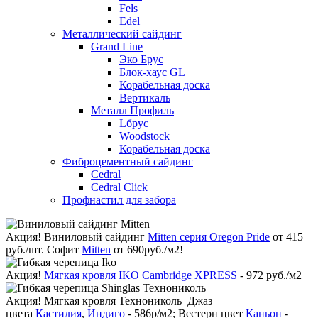
Fels
Edel
Металлический сайдинг
Grand Line
Эко Брус
Блок-хаус GL
Корабельная доска
Вертикаль
Металл Профиль
Lбрус
Woodstock
Корабельная доска
Фиброцементный сайдинг
Cedral
Cedral Click
Профнастил для забора
Акция!
Виниловый сайдинг
Mitten серия Oregon Pride
от 415
руб./шт. Софит
Mitten
от 690руб./м2!
Акция!
Мягкая кровля IKO Cambridge XPRESS
- 972 руб./м2
Акция!
Мягкая кровля Технониколь Джаз
цвета
Кастилия
,
Индиго
- 586р/м2; Вестерн цвет
Каньон
-