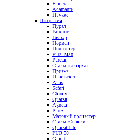
Finnera
Adamante
Hyygge
Покрытия
Пурал
Викинг
Велюр
Норман
Полиэстер
Pural Matt
Puretan
Стальной бархат
Призма
Пластизол
Atlas
Safari
Cloudy
Quarzit
Agneta
Purex
Матовый полиэстер
Стальной шелк
Quarzit Lite
PUR 50
Granit