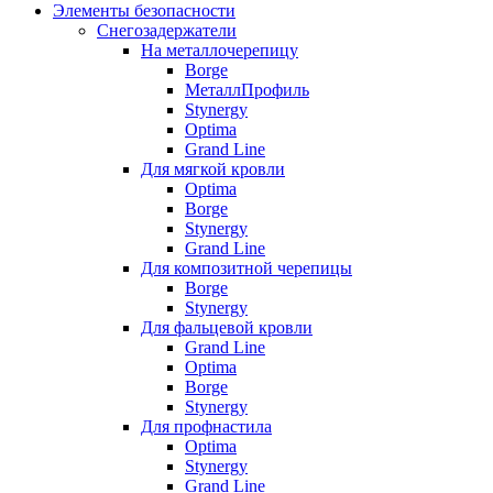
Элементы безопасности
Снегозадержатели
На металлочерепицу
Borge
МеталлПрофиль
Stynergy
Optima
Grand Line
Для мягкой кровли
Optima
Borge
Stynergy
Grand Line
Для композитной черепицы
Borge
Stynergy
Для фальцевой кровли
Grand Line
Optima
Borge
Stynergy
Для профнастила
Optima
Stynergy
Grand Line