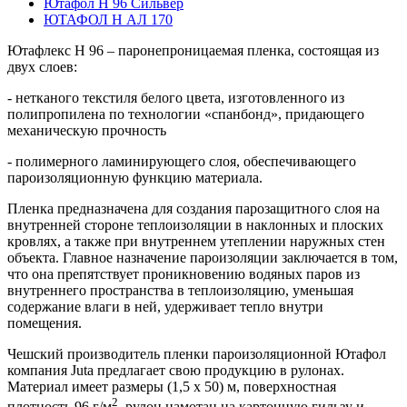
Ютафол Н 96 Сильвер
ЮТАФОЛ Н АЛ 170
Ютафлекс Н 96 – паронепроницаемая пленка, состоящая из
двух слоев:
- нетканого текстиля белого цвета, изготовленного из
полипропилена по технологии «спанбонд», придающего
механическую прочность
- полимерного ламинирующего слоя, обеспечивающего
пароизоляционную функцию материала.
Пленка предназначена для создания парозащитного слоя на
внутренней стороне теплоизоляции в наклонных и плоских
кровлях, а также при внутреннем утеплении наружных стен
объекта. Главное назначение пароизоляции заключается в том,
что она препятствует проникновению водяных паров из
внутреннего пространства в теплоизоляцию, уменьшая
содержание влаги в ней, удерживает тепло внутри
помещения.
Чешский производитель пленки пароизоляционной Ютафол
компания Juta предлагает свою продукцию в рулонах.
Материал имеет размеры (1,5 х 50) м, поверхностная
2
плотность 96 г/м
, рулон намотан на картонную гильзу и