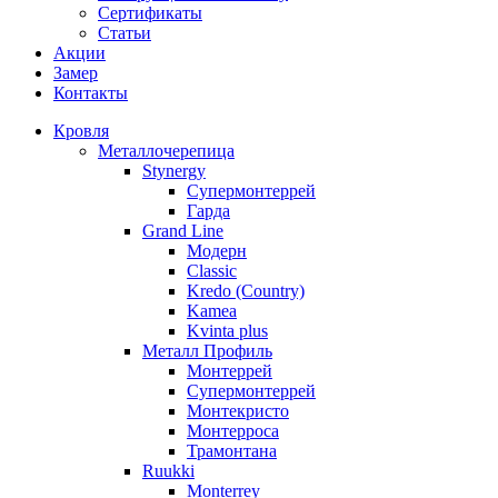
Сертификаты
Статьи
Акции
Замер
Контакты
Кровля
Металлочерепица
Stynergy
Супермонтеррей
Гарда
Grand Line
Модерн
Classic
Kredo (Country)
Kamea
Kvinta plus
Металл Профиль
Монтеррей
Супермонтеррей
Монтекристо
Монтерроса
Трамонтана
Ruukki
Monterrey