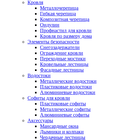
Кровля
Металлочерепица
Гибкая черепица
Композитная черепица
Ондулин
Профнастил для кровли
Кровля по размеру дома
Элементы безопасности
Снегозадержатели
Ограждение кровли
Переходные мостики
Кровельные лестницы
Фасадные лестницы
Водостоки
Металлические водостоки
Пластиковые водостоки
Алюминиевые водостоки
Софиты для кровли
Пластиковые софиты
Металлические софиты
Алюминиевые софиты
Аксессуары
Мансардные окна
Дымники и колпаки
Чердачные лестницы