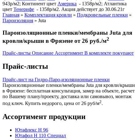
943р/м2; Континент цвет
Америка
- 1358р/м2; Атлантика
цвет
Тенерифе
- 1358р/м2. Акция действует до 30.06.21г
Главная
»
Комплектация кровли
»
Подкровельные пленки
»
Пароизоляция
»
Juta
Пароизоляционные пленки/мембраны Juta для
2
кровли/крыши в Фрязене от 26 руб./м
Прайс-листы
Описание
Ассортимент
В комплекте покупают
Прайс-листы
Прайс-лист на Гидро-Паро-изоляционные пленки
Пароизоляционные пленки/мембраны Juta для кровли/крыши
в Фрязене: бесплатная консультация, замер на объекте, расчет
по Вашему плану/проекту, доставка или самовывоз, монтаж
2
под ключ. Купить недорого, цена от 26 руб/м
.
Ассортимент продукции
Ютафлекс Н 96
Ютафол Н 110 Специал