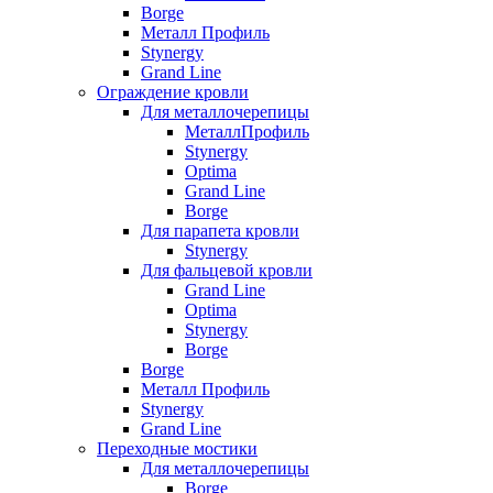
Borge
Металл Профиль
Stynergy
Grand Line
Ограждение кровли
Для металлочерепицы
МеталлПрофиль
Stynergy
Optima
Grand Line
Borge
Для парапета кровли
Stynergy
Для фальцевой кровли
Grand Line
Optima
Stynergy
Borge
Borge
Металл Профиль
Stynergy
Grand Line
Переходные мостики
Для металлочерепицы
Borge