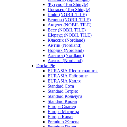
Футуро (Top Shingle)
Премьер (Top Shingle)
Лофт (NOBIL TILE)
Верона (NOBIL TILE)
Акцент (NOBIL TILE)
Вест (NOBIL TILE)
Шервуд (NOBIL TILE)
Классик (Nordland)
Антик (Nordland)
Нордик (Nordland)
Альпин (Nordland)
Аляска (Nordland)
Docke Pie
EURASIA Шестигранник
EURASIA Лабиринт
EURASIA Капля
Standard Сота
Standard Тетрис
Standard Кольчуга
Standard Крона
Europa Сланец
Europa Матрица
Europa Карат
Premium Женева
Premium Генуя