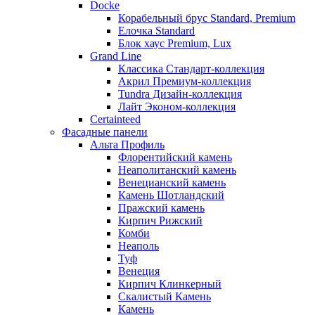
Docke
Корабельный брус Standard, Premium
Елочка Standard
Блок хаус Premium, Lux
Grand Line
Классика Стандарт-коллекция
Акрил Премиум-коллекция
Tundra Дизайн-коллекция
Лайт Эконом-коллекция
Certainteed
Фасадные панели
Альта Профиль
Флорентийский камень
Неаполитанский камень
Венецианский камень
Камень Шотландский
Пражский камень
Кирпич Рижский
Комби
Неаполь
Туф
Венеция
Кирпич Клинкерный
Скалистый Камень
Камень