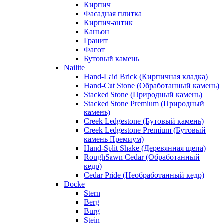
Кирпич
Фасадная плитка
Кирпич-антик
Каньон
Гранит
Фагот
Бутовый камень
Nailite
Hand-Laid Brick (Кирпичная кладка)
Hand-Cut Stone (Обработанный камень)
Stacked Stone (Природный камень)
Stacked Stone Premium (Природный
камень)
Creek Ledgestone (Бутовый камень)
Creek Ledgestone Premium (Бутовый
камень Премиум)
Hand-Split Shake (Деревянная щепа)
RoughSawn Cedar (Обработанный
кедр)
Cedar Pride (Необработанный кедр)
Docke
Stern
Berg
Burg
Stein