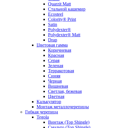
Quarzit Matt
Стальной кашемир
Ecosteel
Colority® Print
Satin
Polydexter®
Polydexter® Matt
Drap
Цветовая гамма
Коричневая
Красная
Серая
Зеленая
Терракотовая
Синяя
Черная
Вишневая
Светлая, бежевая
Цветная
Калькулятор
Монтаж металлочерепицы
Гибкая черепица
Tegola
Винтаж (Top Shingle)
Смальто (Top Shingle)