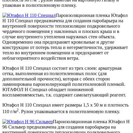
упакован в полиэтиленовую пленку.
Пароизоляционная пленка Ютафол
Н 110 Специал предназначена для создания паробарьера на
внутренней поверхности теплоизоляции подкровельного
чердачного помещения у наклонных и плоских крыш и в
случае внутреннего утепления наружных стен объекта.
Одновременно она предохраняет кровельные и другие
конструкции от потерь тепла и негерметичности, удерживает
тепло во внутреннем помещении и предохраняет от
неблагоприятного воздействия ветра.
Ютафол Н 110 Специал состоит из трех слоев: арматурная
сетка, выполненная из полиэтиленовых полос (для
дополнительной прочности), которая с обеих сторон
ламинирована пароизолирующей полиэтиленовой пленкой.
ЮТАФОЛ Н Специал обладает пониженной
воспламеняемостью, т.к. содержит самозатухающий реагент.
Ютафол Н 110 Специал имеет размеры 1,5 х 50 м и плотность
2
110 г/м
. Рулон упаковывается в полиэтиленовую пленку.
Пароизоляционная пленка Ютафол Н
96 Сильвер предназначена для создания паробарьера на
внутренней поверхности теплоизоляции подкровельного