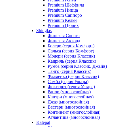
Premium Шеффилд
Premium Ницца
Premium Саппоро
Premium Кёльн
Premium Цюрих
Shinglas
Финская Соната
Финская Аккорд
Болеро (серия Комфорт)
Сальса (серия Комфорт)
Модерн (серия Классик)
Кадриль (серия Классик)
Румба (серия Классик, Джайв)
Танго (серия Классик)
Фламенко (серия Классик)
Самба (серия Ультра)
Фокстрот (серия Ультра)
Ранчо (многослойная)
Кантри (многослойная)
Джаз (многослойная)
Вестерн (многослойная)
Континент (многослойная)
Атлантика (многослойная)
Katepal