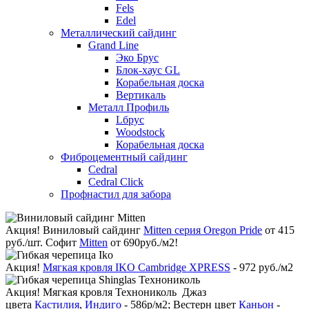
Fels
Edel
Металлический сайдинг
Grand Line
Эко Брус
Блок-хаус GL
Корабельная доска
Вертикаль
Металл Профиль
Lбрус
Woodstock
Корабельная доска
Фиброцементный сайдинг
Cedral
Cedral Click
Профнастил для забора
Акция!
Виниловый сайдинг
Mitten серия Oregon Pride
от 415
руб./шт. Софит
Mitten
от 690руб./м2!
Акция!
Мягкая кровля IKO Cambridge XPRESS
- 972 руб./м2
Акция!
Мягкая кровля Технониколь Джаз
цвета
Кастилия
,
Индиго
- 586р/м2; Вестерн цвет
Каньон
-