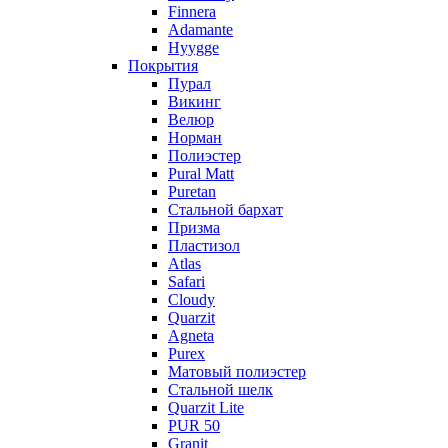
Finnera
Adamante
Hyygge
Покрытия
Пурал
Викинг
Велюр
Норман
Полиэстер
Pural Matt
Puretan
Стальной бархат
Призма
Пластизол
Atlas
Safari
Cloudy
Quarzit
Agneta
Purex
Матовый полиэстер
Стальной шелк
Quarzit Lite
PUR 50
Granit