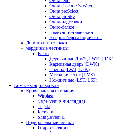
Окна Duet
Окна Electro / Z-Wave
Окна preSelect
Окна proSky
Окна-надставки
Окно-балкон
Эвакуационные окна
Энергосберегающие окна
Дымники и колпаки
Чердачные лестницы
Fakro
Деревянные (LWS, LWK, LDK)
Карнизная дверь (DWK)
Thermo (LWT, LTK)
Металлические (LMS)
Ножничные (LST, LSF)
Комплектация кровли
Кровельная вентиляция
Wirplast
Vilpe Vent (Финляндия)
Tegola
Krovent
ShingleVent II
Подкровельные пленки
Гидроизоляция