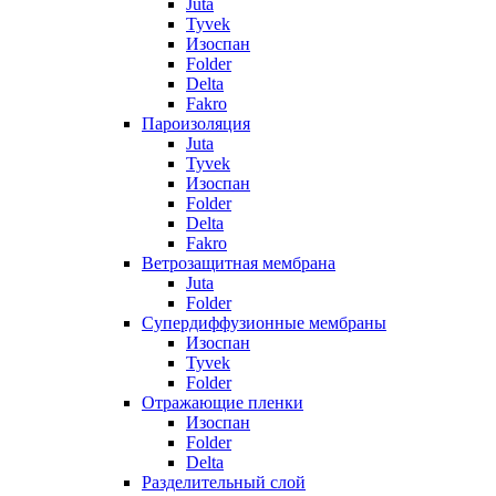
Juta
Tyvek
Изоспан
Folder
Delta
Fakro
Пароизоляция
Juta
Tyvek
Изоспан
Folder
Delta
Fakro
Ветрозащитная мембрана
Juta
Folder
Супердиффузионные мембраны
Изоспан
Tyvek
Folder
Отражающие пленки
Изоспан
Folder
Delta
Разделительный слой