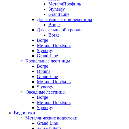
МеталлПрофиль
Stynergy
Grand Line
Для композитной черепицы
Borge
Для фальцевой кровли
Borge
Borge
Металл Профиль
Stynergy
Grand Line
Кровельные лестницы
Borge
Optima
Grand Line
Металл Профиль
Stynergy
Фасадные лестницы
Borge
Металл Профиль
Stynergy
Водостоки
Металлические водостоки
Grand Line
AquAsystem