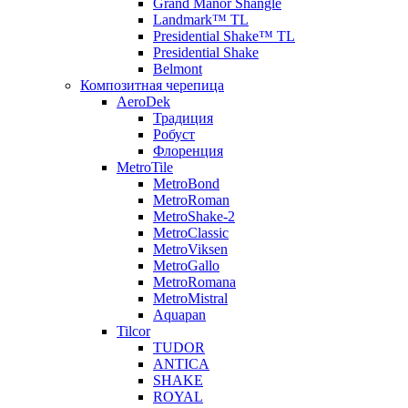
Grand Manor Shangle
Landmark™ TL
Presidential Shake™ TL
Presidential Shake
Belmont
Композитная черепица
AeroDek
Традиция
Робуст
Флоренция
MetroTile
MetroBond
MetroRoman
MetroShake-2
MetroClassic
MetroViksen
MetroGallo
MetroRomana
MetroMistral
Aquapan
Tilcor
TUDOR
ANTICA
SHAKE
ROYAL