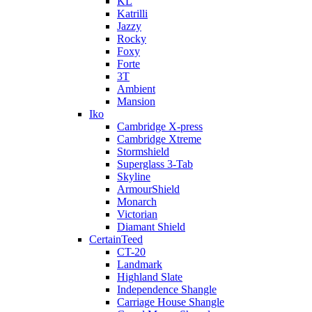
KL
Katrilli
Jazzy
Rocky
Foxy
Forte
3T
Ambient
Mansion
Iko
Cambridge X-press
Cambridge Xtreme
Stormshield
Superglass 3-Tab
Skyline
ArmourShield
Monarch
Victorian
Diamant Shield
CertainTeed
CT-20
Landmark
Highland Slate
Independence Shangle
Carriage House Shangle