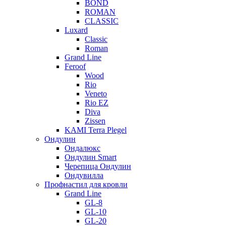
BOND
ROMAN
CLASSIC
Luxard
Classic
Roman
Grand Line
Feroof
Wood
Rio
Veneto
Rio EZ
Diva
Zissen
KAMI Terra Plegel
Ондулин
Ондалюкс
Ондулин Smart
Черепица Ондулин
Ондувилла
Профнастил для кровли
Grand Line
GL-8
GL-10
GL-20