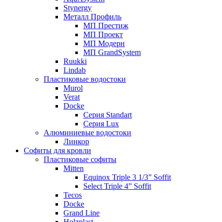
Stynergy
Металл Профиль
МП Престиж
МП Проект
МП Модерн
МП GrandSystem
Ruukki
Lindab
Пластиковые водостоки
Murol
Verat
Docke
Серия Standart
Серия Lux
Алюминиевые водостоки
Линкор
Софиты для кровли
Пластиковые софиты
Mitten
Equinox Triple 3 1/3” Soffit
Select Triple 4” Soffit
Tecos
Docke
Grand Line
Holzplast