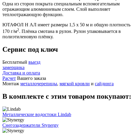
Одна из сторон покрыта специальным вспомогательным
отражающим алюминиевым слоем. Слой выполняет
теплоотражающую функцию.
ЮТАФОЛ Н АЛ имеет размеры 1,5 х 50 м и общую плотность
2
170 г/м
. Плёнка смотана в рулон. Рулон упаковывается в
полиэтиленовую плёнку.
Сервис под ключ
Бесплатный
выезд
замерщика
Доставка и оплата
Расчет
Вашего заказа
Монтаж
металлочерепицы
,
мягкой кровли
и
сайдинга
В комплекте с этим товаром покупают:
Металлические водостоки Lindab
Снегозадержатели Stynergy