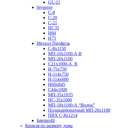
GL-21
Stynergy
C-8
C-20
C-21
НС35
Н60
H75
Металл Профиль
С-8х1150
МП-10x1100-А,В
МП-20х1100
С21х1000-А, В
H-75х750
Н-114х750
Н-114х600
Н60х845
С44х1000
МП-35х1035
НС-35х1000
МП-18х1100-А “Волна”
Поликарбонатный МП-20х1100
ПВХ С-8х1214
Interprofil
Кровля по размеру дома