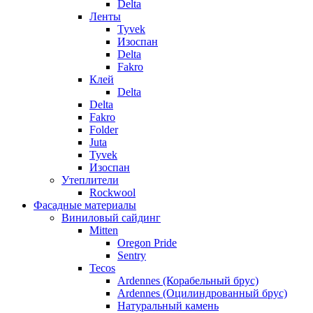
Delta
Ленты
Tyvek
Изоспан
Delta
Fakro
Клей
Delta
Delta
Fakro
Folder
Juta
Tyvek
Изоспан
Утеплители
Rockwool
Фасадные материалы
Виниловый сайдинг
Mitten
Oregon Pride
Sentry
Tecos
Ardennes (Корабельный брус)
Ardennes (Оцилиндрованный брус)
Натуральный камень