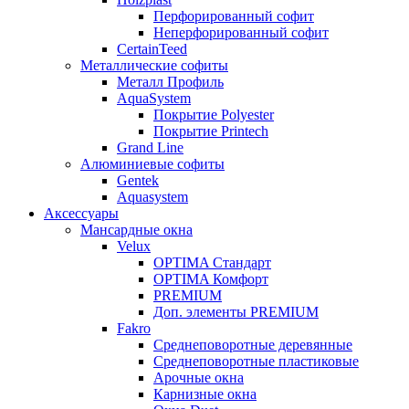
Перфорированный софит
Неперфорированный софит
CertainTeed
Металлические софиты
Металл Профиль
AquaSystem
Покрытие Polyester
Покрытие Printech
Grand Line
Алюминиевые софиты
Gentek
Aquasystem
Аксессуары
Мансардные окна
Velux
OPTIMA Стандарт
OPTIMA Комфорт
PREMIUM
Доп. элементы PREMIUM
Fakro
Cреднеповоротные деревянные
Cреднеповоротные пластиковые
Арочные окна
Карнизные окна