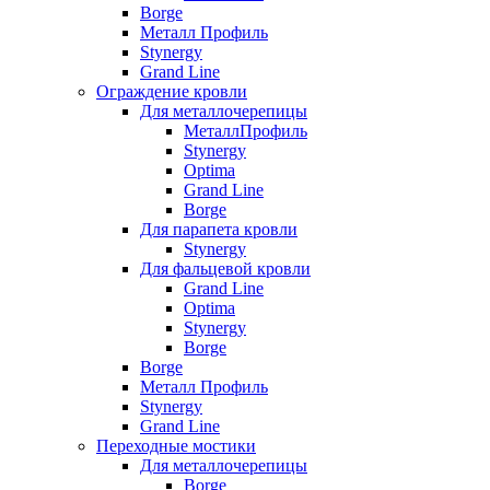
Borge
Металл Профиль
Stynergy
Grand Line
Ограждение кровли
Для металлочерепицы
МеталлПрофиль
Stynergy
Optima
Grand Line
Borge
Для парапета кровли
Stynergy
Для фальцевой кровли
Grand Line
Optima
Stynergy
Borge
Borge
Металл Профиль
Stynergy
Grand Line
Переходные мостики
Для металлочерепицы
Borge