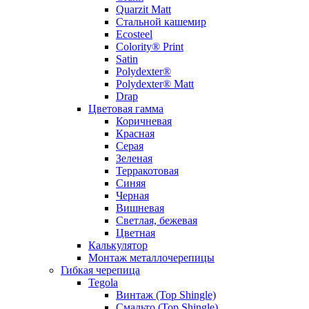
Quarzit Matt
Стальной кашемир
Ecosteel
Colority® Print
Satin
Polydexter®
Polydexter® Matt
Drap
Цветовая гамма
Коричневая
Красная
Серая
Зеленая
Терракотовая
Синяя
Черная
Вишневая
Светлая, бежевая
Цветная
Калькулятор
Монтаж металлочерепицы
Гибкая черепица
Tegola
Винтаж (Top Shingle)
Смальто (Top Shingle)