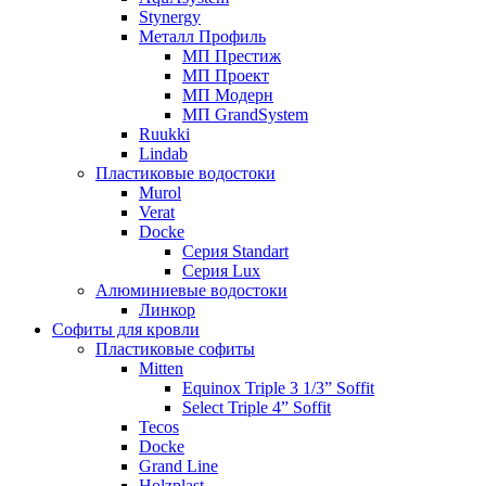
Stynergy
Металл Профиль
МП Престиж
МП Проект
МП Модерн
МП GrandSystem
Ruukki
Lindab
Пластиковые водостоки
Murol
Verat
Docke
Серия Standart
Серия Lux
Алюминиевые водостоки
Линкор
Софиты для кровли
Пластиковые софиты
Mitten
Equinox Triple 3 1/3” Soffit
Select Triple 4” Soffit
Tecos
Docke
Grand Line
Holzplast