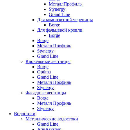
МеталлПрофиль
Stynergy
Grand Line
Для композитной черепицы
Borge
Для фальцевой кровли
Borge
Borge
Металл Профиль
Stynergy
Grand Line
Кровельные лестницы
Borge
Optima
Grand Line
Металл Профиль
Stynergy
Фасадные лестницы
Borge
Металл Профиль
Stynergy
Водостоки
Металлические водостоки
Grand Line
AquAsystem