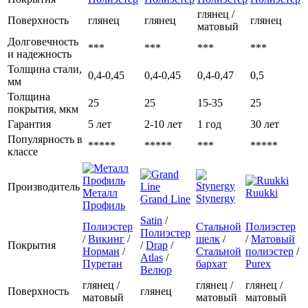
глянец /
Поверхность
глянец
глянец
глянец
матовый
Долговечность
***
***
***
***
и надежность
Толщина стали,
0,4-0,45
0,4-0,45
0,4-0,47
0,5
мм
Толщина
25
25
15-35
25
покрытия, мкм
Гарантия
5 лет
2-10 лет
1 год
30 лет
Популярность в
*****
*****
***
*****
классе
Производитель
Металл
Ruukki
Stynergy
Grand Line
Профиль
Satin
/
Полиэстер
Стальной
Полиэстер
Полиэстер
/
Викинг
/
шелк
/
/
Матовый
Покрытия
/
Drap
/
Норман
/
Стальной
полиэстер
/
Atlas
/
Пуретан
бархат
Purex
Велюр
глянец /
глянец /
глянец /
Поверхность
глянец
матовый
матовый
матовый