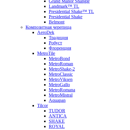
Grand Manor Shangle
Landmark™ TL
Presidential Shake™ TL
Presidential Shake
Belmont
Композитная черепица
AeroDek
Традиция
Робуст
Флоренция
MetroTile
MetroBond
MetroRoman
MetroShake-2
MetroClassic
MetroViksen
MetroGallo
MetroRomana
MetroMistral
Aquapan
Tilcor
TUDOR
ANTICA
SHAKE
ROYAL