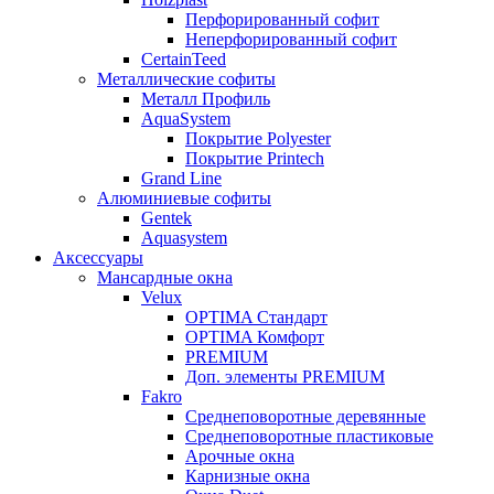
Перфорированный софит
Неперфорированный софит
CertainTeed
Металлические софиты
Металл Профиль
AquaSystem
Покрытие Polyester
Покрытие Printech
Grand Line
Алюминиевые софиты
Gentek
Aquasystem
Аксессуары
Мансардные окна
Velux
OPTIMA Стандарт
OPTIMA Комфорт
PREMIUM
Доп. элементы PREMIUM
Fakro
Cреднеповоротные деревянные
Cреднеповоротные пластиковые
Арочные окна
Карнизные окна