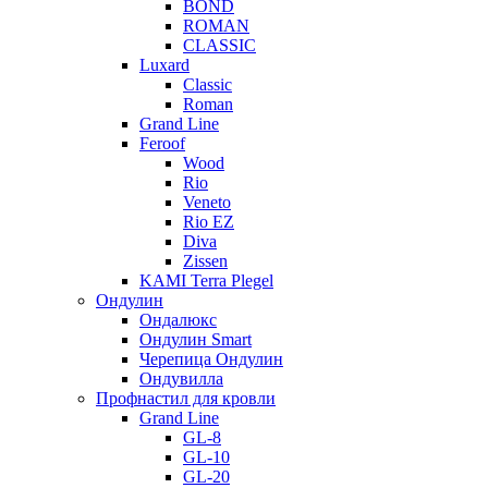
BOND
ROMAN
CLASSIC
Luxard
Classic
Roman
Grand Line
Feroof
Wood
Rio
Veneto
Rio EZ
Diva
Zissen
KAMI Terra Plegel
Ондулин
Ондалюкс
Ондулин Smart
Черепица Ондулин
Ондувилла
Профнастил для кровли
Grand Line
GL-8
GL-10
GL-20