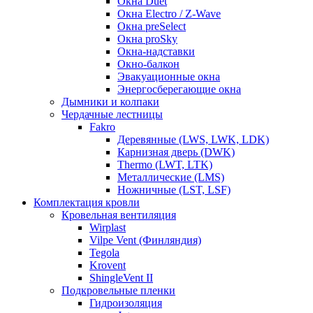
Окна Duet
Окна Electro / Z-Wave
Окна preSelect
Окна proSky
Окна-надставки
Окно-балкон
Эвакуационные окна
Энергосберегающие окна
Дымники и колпаки
Чердачные лестницы
Fakro
Деревянные (LWS, LWK, LDK)
Карнизная дверь (DWK)
Thermo (LWT, LTK)
Металлические (LMS)
Ножничные (LST, LSF)
Комплектация кровли
Кровельная вентиляция
Wirplast
Vilpe Vent (Финляндия)
Tegola
Krovent
ShingleVent II
Подкровельные пленки
Гидроизоляция