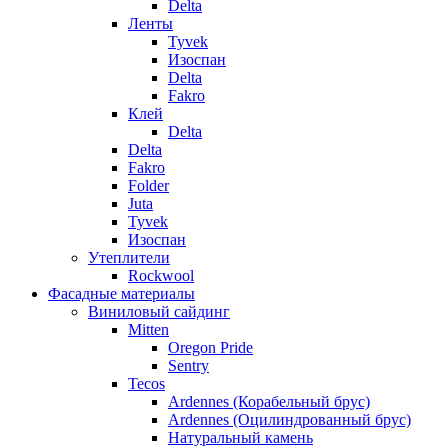
Delta
Ленты
Tyvek
Изоспан
Delta
Fakro
Клей
Delta
Delta
Fakro
Folder
Juta
Tyvek
Изоспан
Утеплители
Rockwool
Фасадные материалы
Виниловый сайдинг
Mitten
Oregon Pride
Sentry
Tecos
Ardennes (Корабельный брус)
Ardennes (Оцилиндрованный брус)
Натуральный камень