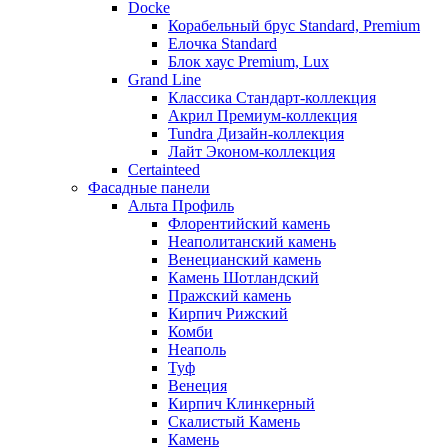
Docke
Корабельный брус Standard, Premium
Елочка Standard
Блок хаус Premium, Lux
Grand Line
Классика Стандарт-коллекция
Акрил Премиум-коллекция
Tundra Дизайн-коллекция
Лайт Эконом-коллекция
Certainteed
Фасадные панели
Альта Профиль
Флорентийский камень
Неаполитанский камень
Венецианский камень
Камень Шотландский
Пражский камень
Кирпич Рижский
Комби
Неаполь
Туф
Венеция
Кирпич Клинкерный
Скалистый Камень
Камень