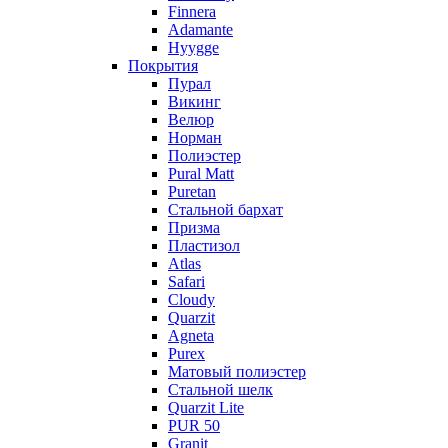
Finnera
Adamante
Hyygge
Покрытия
Пурал
Викинг
Велюр
Норман
Полиэстер
Pural Matt
Puretan
Стальной бархат
Призма
Пластизол
Atlas
Safari
Cloudy
Quarzit
Agneta
Purex
Матовый полиэстер
Стальной шелк
Quarzit Lite
PUR 50
Granit