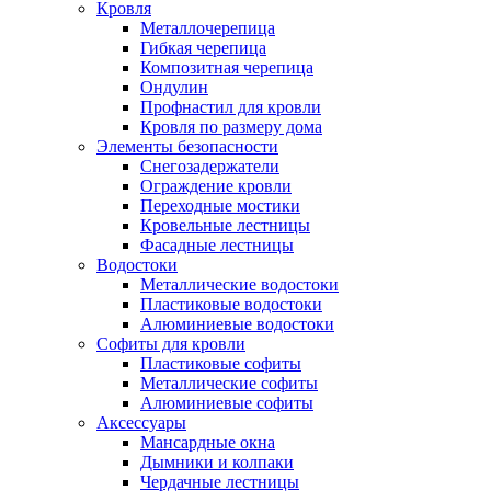
Кровля
Металлочерепица
Гибкая черепица
Композитная черепица
Ондулин
Профнастил для кровли
Кровля по размеру дома
Элементы безопасности
Снегозадержатели
Ограждение кровли
Переходные мостики
Кровельные лестницы
Фасадные лестницы
Водостоки
Металлические водостоки
Пластиковые водостоки
Алюминиевые водостоки
Софиты для кровли
Пластиковые софиты
Металлические софиты
Алюминиевые софиты
Аксессуары
Мансардные окна
Дымники и колпаки
Чердачные лестницы