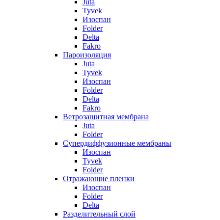
Juta
Tyvek
Изоспан
Folder
Delta
Fakro
Пароизоляция
Juta
Tyvek
Изоспан
Folder
Delta
Fakro
Ветрозащитная мембрана
Juta
Folder
Супердиффузионные мембраны
Изоспан
Tyvek
Folder
Отражающие пленки
Изоспан
Folder
Delta
Разделительный слой