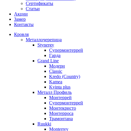
Сертификаты
Статьи
Акции
Замер
Контакты
Кровля
Металлочерепица
Stynergy
Супермонтеррей
Гарда
Grand Line
Модерн
Classic
Kredo (Country)
Kamea
Kvinta plus
Металл Профиль
Монтеррей
Супермонтеррей
Монтекристо
Монтерроса
Трамонтана
Ruukki
Monterrey