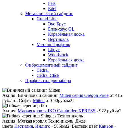
Fels
Edel
Металлический сайдинг
Grand Line
Эко Брус
Блок-хаус GL
Корабельная доска
Вертикаль
Металл Профиль
Lбрус
Woodstock
Корабельная доска
Фиброцементный сайдинг
Cedral
Cedral Click
Профнастил для забора
Акция!
Виниловый сайдинг
Mitten серия Oregon Pride
от 415
руб./шт. Софит
Mitten
от 690руб./м2!
Акция!
Мягкая кровля IKO Cambridge XPRESS
- 972 руб./м2
Акция!
Мягкая кровля Технониколь Джаз
цвета
Кастилия
,
Индиго
- 586р/м2; Вестерн цвет
Каньон
-