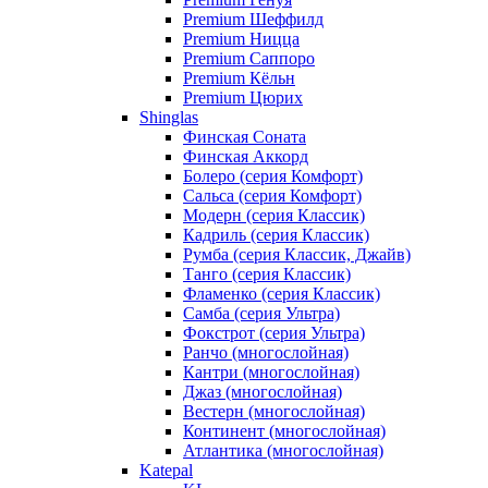
Premium Шеффилд
Premium Ницца
Premium Саппоро
Premium Кёльн
Premium Цюрих
Shinglas
Финская Соната
Финская Аккорд
Болеро (серия Комфорт)
Сальса (серия Комфорт)
Модерн (серия Классик)
Кадриль (серия Классик)
Румба (серия Классик, Джайв)
Танго (серия Классик)
Фламенко (серия Классик)
Самба (серия Ультра)
Фокстрот (серия Ультра)
Ранчо (многослойная)
Кантри (многослойная)
Джаз (многослойная)
Вестерн (многослойная)
Континент (многослойная)
Атлантика (многослойная)
Katepal