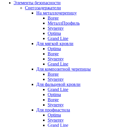
Элементы безопасности
Снегозадержатели
На металлочерепицу
Borge
МеталлПрофиль
Stynergy
Optima
Grand Line
Для мягкой кровли
Optima
Borge
Stynergy
Grand Line
Для композитной черепицы
Borge
Stynergy
Для фальцевой кровли
Grand Line
Optima
Borge
Stynergy
Для профнастила
Optima
Stynergy
Grand Line