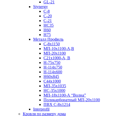
GL-21
Stynergy
C-8
C-20
C-21
НС35
Н60
H75
Металл Профиль
С-8х1150
МП-10x1100-А,В
МП-20х1100
С21х1000-А, В
H-75х750
Н-114х750
Н-114х600
Н60х845
С44х1000
МП-35х1035
НС-35х1000
МП-18х1100-А “Волна”
Поликарбонатный МП-20х1100
ПВХ С-8х1214
Interprofil
Кровля по размеру дома