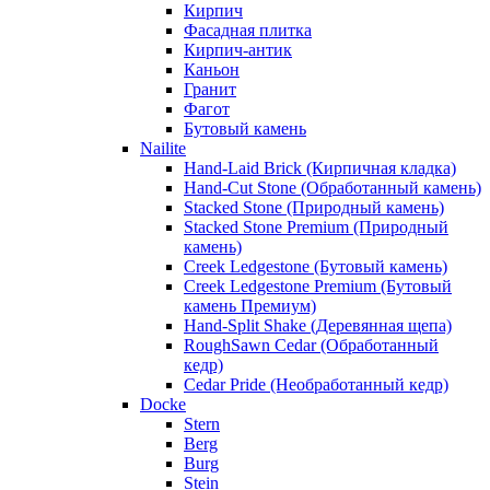
Кирпич
Фасадная плитка
Кирпич-антик
Каньон
Гранит
Фагот
Бутовый камень
Nailite
Hand-Laid Brick (Кирпичная кладка)
Hand-Cut Stone (Обработанный камень)
Stacked Stone (Природный камень)
Stacked Stone Premium (Природный
камень)
Creek Ledgestone (Бутовый камень)
Creek Ledgestone Premium (Бутовый
камень Премиум)
Hand-Split Shake (Деревянная щепа)
RoughSawn Cedar (Обработанный
кедр)
Cedar Pride (Необработанный кедр)
Docke
Stern
Berg
Burg
Stein