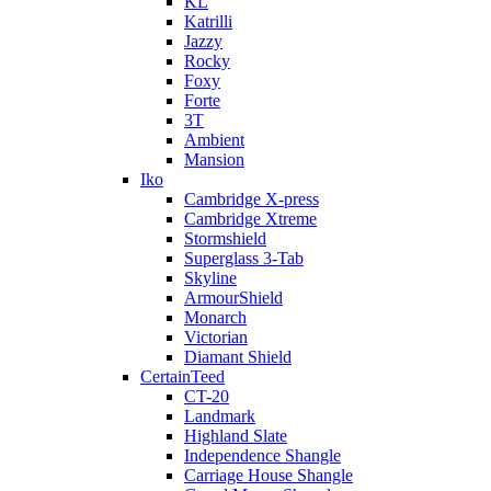
KL
Katrilli
Jazzy
Rocky
Foxy
Forte
3T
Ambient
Mansion
Iko
Cambridge X-press
Cambridge Xtreme
Stormshield
Superglass 3-Tab
Skyline
ArmourShield
Monarch
Victorian
Diamant Shield
CertainTeed
CT-20
Landmark
Highland Slate
Independence Shangle
Carriage House Shangle