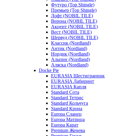
Футуро (Top Shingle)
Премьер (Top Shingle)
Лофт (NOBIL TILE)
Верона (NOBIL TILE)
Акцент (NOBIL TILE)
Вест (NOBIL TILE)
Шервуд (NOBIL TILE)
Классик (Nordland)
Антик (Nordland)
Нордик (Nordland)
Альпин (Nordland)
Аляска (Nordland)
Docke Pie
EURASIA Шестигранник
EURASIA Лабиринт
EURASIA Капля
Standard Сота
Standard Тетрис
Standard Кольчуга
Standard Крона
Europa Сланец
Europa Матрица
Europa Карат
Premium Женева
Premium Генуя