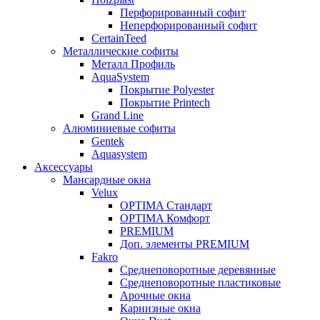
Перфорированный софит
Неперфорированный софит
CertainTeed
Металлические софиты
Металл Профиль
AquaSystem
Покрытие Polyester
Покрытие Printech
Grand Line
Алюминиевые софиты
Gentek
Aquasystem
Аксессуары
Мансардные окна
Velux
OPTIMA Стандарт
OPTIMA Комфорт
PREMIUM
Доп. элементы PREMIUM
Fakro
Cреднеповоротные деревянные
Cреднеповоротные пластиковые
Арочные окна
Карнизные окна