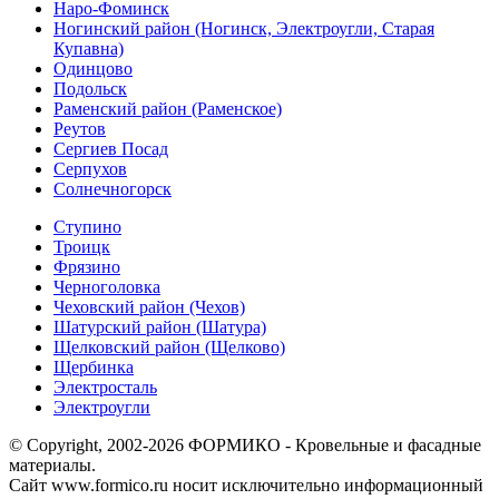
Наро-Фоминск
Ногинский район (Ногинск, Электроугли, Старая
Купавна)
Одинцово
Подольск
Раменский район (Раменское)
Реутов
Сергиев Посад
Серпухов
Солнечногорск
Ступино
Троицк
Фрязино
Черноголовка
Чеховский район (Чехов)
Шатурский район (Шатура)
Щелковский район (Щелково)
Щербинка
Электросталь
Электроугли
© Copyright, 2002-2026 ФОРМИКО - Кровельные и фасадные
материалы.
Сайт www.formico.ru носит исключительно информационный