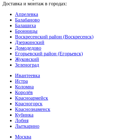
Доставка и монтаж в городах:
Апрелевка
Балабаново
Балашиха
Бронницы
Воскресенский район (Воскресенск)
Дзержинский
Домодедово
Егорьевский район (Егорьевск)
Жуковский
Зеленоград
Ивантеевка
Истра
Коломна
Королёв
Красноармейск
Красногорск
Краснознаменск
Кубинка
Лобня
Лыткарино
Москва