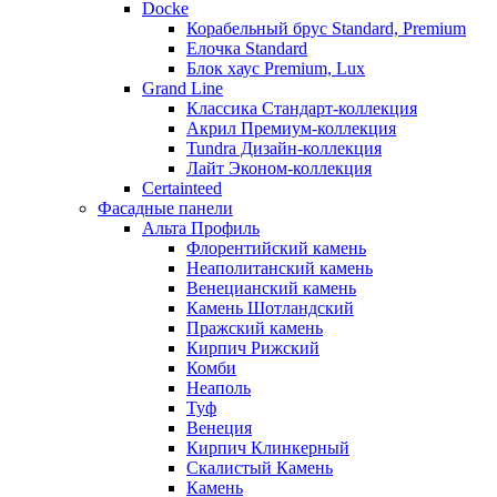
Docke
Корабельный брус Standard, Premium
Елочка Standard
Блок хаус Premium, Lux
Grand Line
Классика Стандарт-коллекция
Акрил Премиум-коллекция
Tundra Дизайн-коллекция
Лайт Эконом-коллекция
Certainteed
Фасадные панели
Альта Профиль
Флорентийский камень
Неаполитанский камень
Венецианский камень
Камень Шотландский
Пражский камень
Кирпич Рижский
Комби
Неаполь
Туф
Венеция
Кирпич Клинкерный
Скалистый Камень
Камень