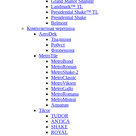
Grand Manor Shangle
Landmark™ TL
Presidential Shake™ TL
Presidential Shake
Belmont
Композитная черепица
AeroDek
Традиция
Робуст
Флоренция
MetroTile
MetroBond
MetroRoman
MetroShake-2
MetroClassic
MetroViksen
MetroGallo
MetroRomana
MetroMistral
Aquapan
Tilcor
TUDOR
ANTICA
SHAKE
ROYAL