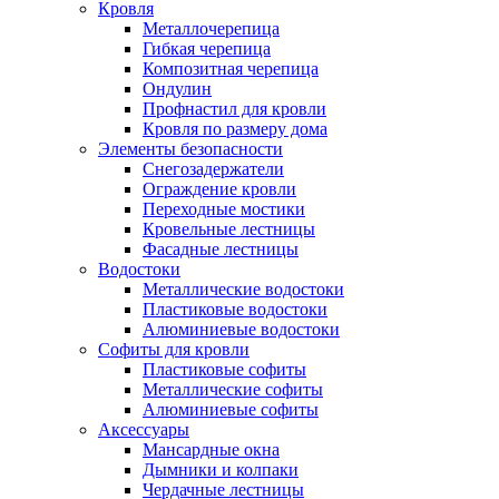
Кровля
Металлочерепица
Гибкая черепица
Композитная черепица
Ондулин
Профнастил для кровли
Кровля по размеру дома
Элементы безопасности
Снегозадержатели
Ограждение кровли
Переходные мостики
Кровельные лестницы
Фасадные лестницы
Водостоки
Металлические водостоки
Пластиковые водостоки
Алюминиевые водостоки
Софиты для кровли
Пластиковые софиты
Металлические софиты
Алюминиевые софиты
Аксессуары
Мансардные окна
Дымники и колпаки
Чердачные лестницы