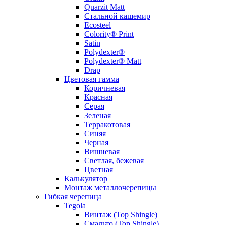
Quarzit Matt
Стальной кашемир
Ecosteel
Colority® Print
Satin
Polydexter®
Polydexter® Matt
Drap
Цветовая гамма
Коричневая
Красная
Серая
Зеленая
Терракотовая
Синяя
Черная
Вишневая
Светлая, бежевая
Цветная
Калькулятор
Монтаж металлочерепицы
Гибкая черепица
Tegola
Винтаж (Top Shingle)
Смальто (Top Shingle)