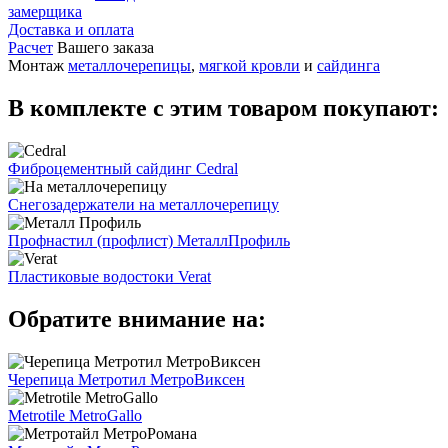
замерщика
Доставка и оплата
Расчет
Вашего заказа
Монтаж
металлочерепицы
,
мягкой кровли
и
сайдинга
В комплекте с этим товаром покупают:
Фиброцементный сайдинг Cedral
Снегозадержатели на металлочерепицу
Профнастил (профлист) МеталлПрофиль
Пластиковые водостоки Verat
Обратите внимание на:
Черепица Метротил МетроВиксен
Metrotile MetroGallo