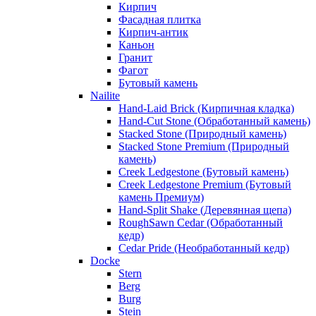
Кирпич
Фасадная плитка
Кирпич-антик
Каньон
Гранит
Фагот
Бутовый камень
Nailite
Hand-Laid Brick (Кирпичная кладка)
Hand-Cut Stone (Обработанный камень)
Stacked Stone (Природный камень)
Stacked Stone Premium (Природный
камень)
Creek Ledgestone (Бутовый камень)
Creek Ledgestone Premium (Бутовый
камень Премиум)
Hand-Split Shake (Деревянная щепа)
RoughSawn Cedar (Обработанный
кедр)
Cedar Pride (Необработанный кедр)
Docke
Stern
Berg
Burg
Stein