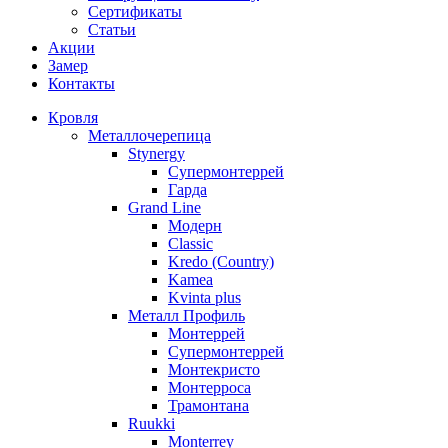
Сертификаты
Статьи
Акции
Замер
Контакты
Кровля
Металлочерепица
Stynergy
Супермонтеррей
Гарда
Grand Line
Модерн
Classic
Kredo (Country)
Kamea
Kvinta plus
Металл Профиль
Монтеррей
Супермонтеррей
Монтекристо
Монтерроса
Трамонтана
Ruukki
Monterrey