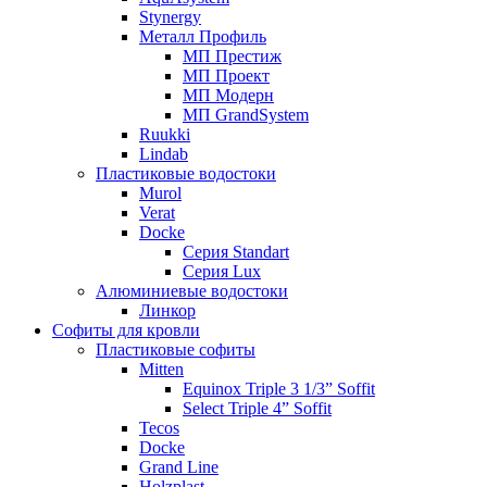
Stynergy
Металл Профиль
МП Престиж
МП Проект
МП Модерн
МП GrandSystem
Ruukki
Lindab
Пластиковые водостоки
Murol
Verat
Docke
Серия Standart
Серия Lux
Алюминиевые водостоки
Линкор
Софиты для кровли
Пластиковые софиты
Mitten
Equinox Triple 3 1/3” Soffit
Select Triple 4” Soffit
Tecos
Docke
Grand Line
Holzplast