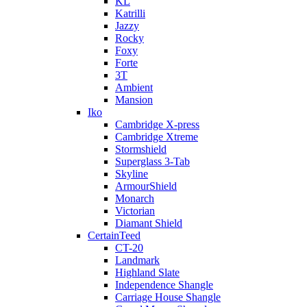
KL
Katrilli
Jazzy
Rocky
Foxy
Forte
3T
Ambient
Mansion
Iko
Cambridge X-press
Cambridge Xtreme
Stormshield
Superglass 3-Tab
Skyline
ArmourShield
Monarch
Victorian
Diamant Shield
CertainTeed
CT-20
Landmark
Highland Slate
Independence Shangle
Carriage House Shangle