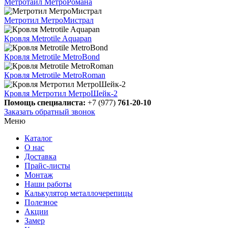
Метротайл МетроРомана
Метротил МетроМистрал
Кровля Metrotile Aquapan
Кровля Metrotile MetroBond
Кровля Metrotile MetroRoman
Кровля Метротил МетроШейк-2
Помощь специалиста:
+7 (977)
761-20-10
Заказать обратный звонок
Меню
Каталог
О нас
Доставка
Прайс-листы
Монтаж
Наши работы
Калькулятор металлочерепицы
Полезное
Акции
Замер