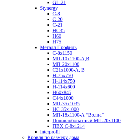
GL-21
Stynergy
C-8
C-20
C-21
НС35
Н60
H75
Металл Профиль
С-8х1150
МП-10x1100-А,В
МП-20х1100
С21х1000-А, В
H-75х750
Н-114х750
Н-114х600
Н60х845
С44х1000
МП-35х1035
НС-35х1000
МП-18х1100-А “Волна”
Поликарбонатный МП-20х1100
ПВХ С-8х1214
Interprofil
Кровля по размеру дома