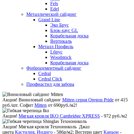
Fels
Edel
Металлический сайдинг
Grand Line
Эко Брус
Блок-хаус GL
Корабельная доска
Вертикаль
Металл Профиль
Lбрус
Woodstock
Корабельная доска
Фиброцементный сайдинг
Cedral
Cedral Click
Профнастил для забора
Акция!
Виниловый сайдинг
Mitten серия Oregon Pride
от 415
руб./шт. Софит
Mitten
от 690руб./м2!
Акция!
Мягкая кровля IKO Cambridge XPRESS
- 972 руб./м2
Акция!
Мягкая кровля Технониколь Джаз
цвета
Кастилия
,
Индиго
- 586р/м2; Вестерн цвет
Каньон
-