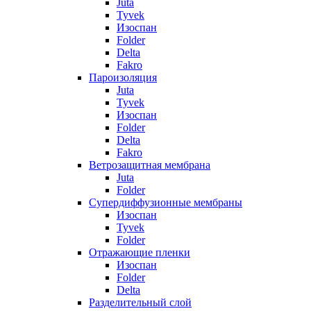
Juta
Tyvek
Изоспан
Folder
Delta
Fakro
Пароизоляция
Juta
Tyvek
Изоспан
Folder
Delta
Fakro
Ветрозащитная мембрана
Juta
Folder
Супердиффузионные мембраны
Изоспан
Tyvek
Folder
Отражающие пленки
Изоспан
Folder
Delta
Разделительный слой