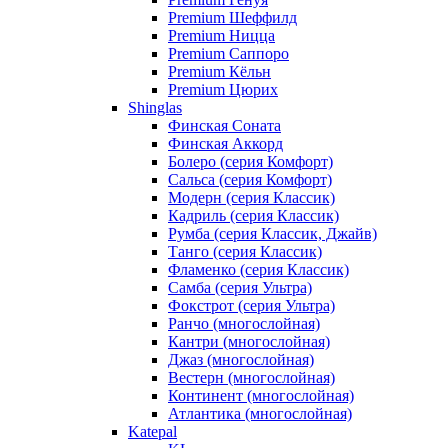
Premium Шеффилд
Premium Ницца
Premium Саппоро
Premium Кёльн
Premium Цюрих
Shinglas
Финская Соната
Финская Аккорд
Болеро (серия Комфорт)
Сальса (серия Комфорт)
Модерн (серия Классик)
Кадриль (серия Классик)
Румба (серия Классик, Джайв)
Танго (серия Классик)
Фламенко (серия Классик)
Самба (серия Ультра)
Фокстрот (серия Ультра)
Ранчо (многослойная)
Кантри (многослойная)
Джаз (многослойная)
Вестерн (многослойная)
Континент (многослойная)
Атлантика (многослойная)
Katepal