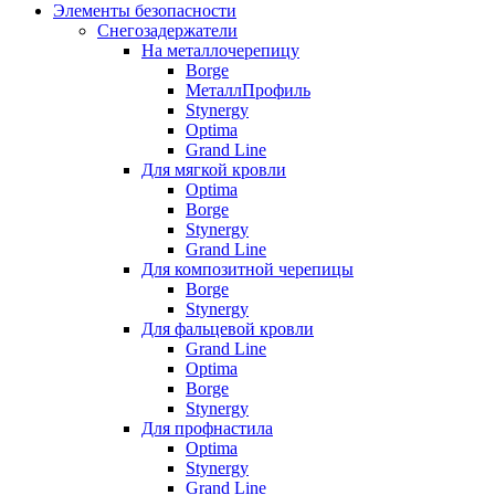
Элементы безопасности
Снегозадержатели
На металлочерепицу
Borge
МеталлПрофиль
Stynergy
Optima
Grand Line
Для мягкой кровли
Optima
Borge
Stynergy
Grand Line
Для композитной черепицы
Borge
Stynergy
Для фальцевой кровли
Grand Line
Optima
Borge
Stynergy
Для профнастила
Optima
Stynergy
Grand Line