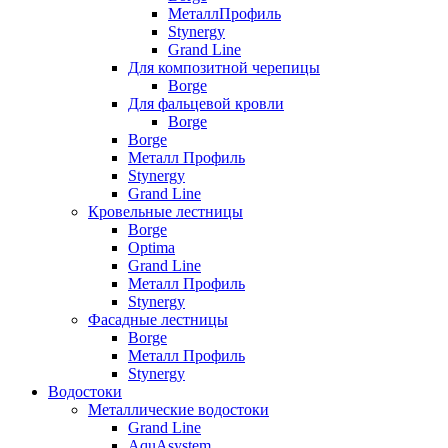
МеталлПрофиль
Stynergy
Grand Line
Для композитной черепицы
Borge
Для фальцевой кровли
Borge
Borge
Металл Профиль
Stynergy
Grand Line
Кровельные лестницы
Borge
Optima
Grand Line
Металл Профиль
Stynergy
Фасадные лестницы
Borge
Металл Профиль
Stynergy
Водостоки
Металлические водостоки
Grand Line
AquAsystem