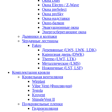
Окна Duet
Окна Electro / Z-Wave
Окна preSelect
Окна proSky
Окна-надставки
Окно-балкон
Эвакуационные окна
Энергосберегающие окна
Дымники и колпаки
Чердачные лестницы
Fakro
Деревянные (LWS, LWK, LDK)
Карнизная дверь (DWK)
Thermo (LWT, LTK)
Металлические (LMS)
Ножничные (LST, LSF)
Комплектация кровли
Кровельная вентиляция
Wirplast
Vilpe Vent (Финляндия)
Tegola
Krovent
ShingleVent II
Подкровельные пленки
Гидроизоляция