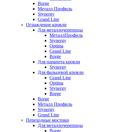
Borge
Металл Профиль
Stynergy
Grand Line
Ограждение кровли
Для металлочерепицы
МеталлПрофиль
Stynergy
Optima
Grand Line
Borge
Для парапета кровли
Stynergy
Для фальцевой кровли
Grand Line
Optima
Stynergy
Borge
Borge
Металл Профиль
Stynergy
Grand Line
Переходные мостики
Для металлочерепицы
Borge