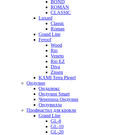
BOND
ROMAN
CLASSIC
Luxard
Classic
Roman
Grand Line
Feroof
Wood
Rio
Veneto
Rio EZ
Diva
Zissen
KAMI Terra Plegel
Ондулин
Ондалюкс
Ондулин Smart
Черепица Ондулин
Ондувилла
Профнастил для кровли
Grand Line
GL-8
GL-10
GL-20