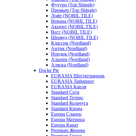
Футуро (Top Shingle)
Премьер (Top Shingle)
Лофт (NOBIL TILE)
Верона (NOBIL TILE)
Акцент (NOBIL TILE)
Вест (NOBIL TILE)
Шервуд (NOBIL TILE)
Классик (Nordland)
Антик (Nordland)
Нордик (Nordland)
Альпин (Nordland)
Аляска (Nordland)
Docke Pie
EURASIA Шестигранник
EURASIA Лабиринт
EURASIA Капля
Standard Сота
Standard Тетрис
Standard Кольчуга
Standard Крона
Europa Сланец
Europa Матрица
Europa Карат
Premium Женева
Premium Генуя