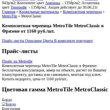
943р/м2; Континент цвет
Америка
- 1358р/м2; Атлантика
цвет
Тенерифе
- 1358р/м2. Акция действует до 30.06.21г
Главная
»
Кровельные материалы
»
Композитная черепица
»
MetroTile
»
MetroClassic
Композитная черепица MetroTile MetroClassic в
Фрязене от 1160 руб./шт.
Прайс-листы
Описание
Цвета
В комплекте покупают
Прайс-листы
Прайс на Metrotile
Композитная черепица MetroTile MetroClassic в Фрязене:
бесплатная консультация, замер на объекте, расчет по Вашему
плану/проекту, доставка или самовывоз, монтаж под ключ.
Купить недорого, цена от 1160 руб/шт..
Цветовая гамма MetroTile MetroClassic
Бордо
Бургундия