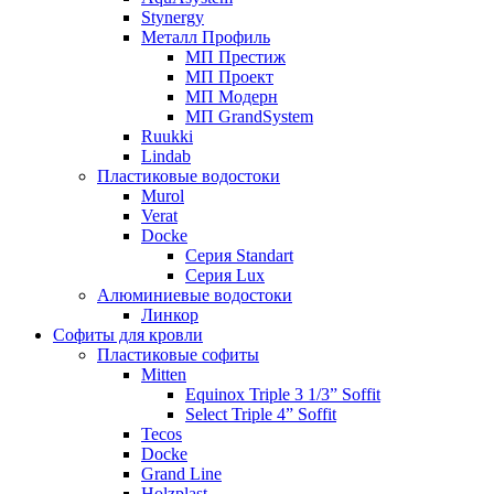
Stynergy
Металл Профиль
МП Престиж
МП Проект
МП Модерн
МП GrandSystem
Ruukki
Lindab
Пластиковые водостоки
Murol
Verat
Docke
Серия Standart
Серия Lux
Алюминиевые водостоки
Линкор
Софиты для кровли
Пластиковые софиты
Mitten
Equinox Triple 3 1/3” Soffit
Select Triple 4” Soffit
Tecos
Docke
Grand Line
Holzplast