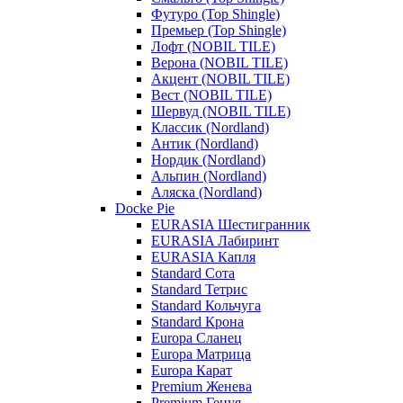
Футуро (Top Shingle)
Премьер (Top Shingle)
Лофт (NOBIL TILE)
Верона (NOBIL TILE)
Акцент (NOBIL TILE)
Вест (NOBIL TILE)
Шервуд (NOBIL TILE)
Классик (Nordland)
Антик (Nordland)
Нордик (Nordland)
Альпин (Nordland)
Аляска (Nordland)
Docke Pie
EURASIA Шестигранник
EURASIA Лабиринт
EURASIA Капля
Standard Сота
Standard Тетрис
Standard Кольчуга
Standard Крона
Europa Сланец
Europa Матрица
Europa Карат
Premium Женева
Premium Генуя