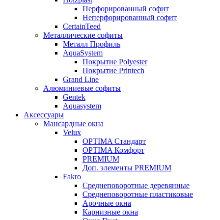
Перфорированный софит
Неперфорированный софит
CertainTeed
Металлические софиты
Металл Профиль
AquaSystem
Покрытие Polyester
Покрытие Printech
Grand Line
Алюминиевые софиты
Gentek
Aquasystem
Аксессуары
Мансардные окна
Velux
OPTIMA Стандарт
OPTIMA Комфорт
PREMIUM
Доп. элементы PREMIUM
Fakro
Cреднеповоротные деревянные
Cреднеповоротные пластиковые
Арочные окна
Карнизные окна