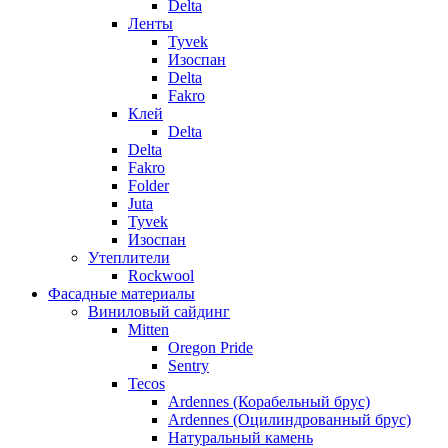
Delta
Ленты
Tyvek
Изоспан
Delta
Fakro
Клей
Delta
Delta
Fakro
Folder
Juta
Tyvek
Изоспан
Утеплители
Rockwool
Фасадные материалы
Виниловый сайдинг
Mitten
Oregon Pride
Sentry
Tecos
Ardennes (Корабельный брус)
Ardennes (Оцилиндрованный брус)
Натуральный камень