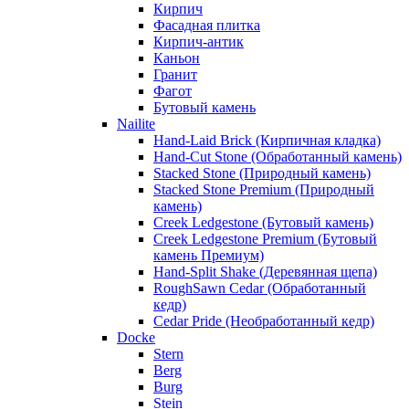
Кирпич
Фасадная плитка
Кирпич-антик
Каньон
Гранит
Фагот
Бутовый камень
Nailite
Hand-Laid Brick (Кирпичная кладка)
Hand-Cut Stone (Обработанный камень)
Stacked Stone (Природный камень)
Stacked Stone Premium (Природный
камень)
Creek Ledgestone (Бутовый камень)
Creek Ledgestone Premium (Бутовый
камень Премиум)
Hand-Split Shake (Деревянная щепа)
RoughSawn Cedar (Обработанный
кедр)
Cedar Pride (Необработанный кедр)
Docke
Stern
Berg
Burg
Stein