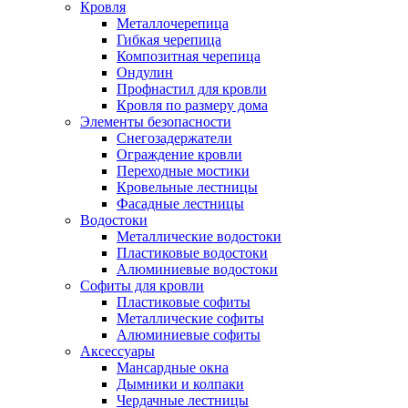
Кровля
Металлочерепица
Гибкая черепица
Композитная черепица
Ондулин
Профнастил для кровли
Кровля по размеру дома
Элементы безопасности
Снегозадержатели
Ограждение кровли
Переходные мостики
Кровельные лестницы
Фасадные лестницы
Водостоки
Металлические водостоки
Пластиковые водостоки
Алюминиевые водостоки
Софиты для кровли
Пластиковые софиты
Металлические софиты
Алюминиевые софиты
Аксессуары
Мансардные окна
Дымники и колпаки
Чердачные лестницы