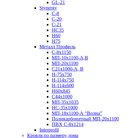
GL-21
Stynergy
C-8
C-20
C-21
НС35
Н60
H75
Металл Профиль
С-8х1150
МП-10x1100-А,В
МП-20х1100
С21х1000-А, В
H-75х750
Н-114х750
Н-114х600
Н60х845
С44х1000
МП-35х1035
НС-35х1000
МП-18х1100-А “Волна”
Поликарбонатный МП-20х1100
ПВХ С-8х1214
Interprofil
Кровля по размеру дома