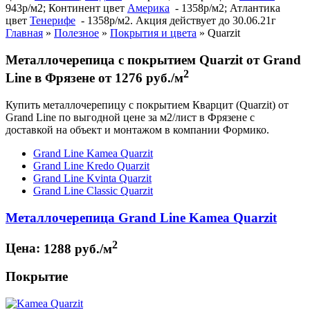
943р/м2; Континент цвет
Америка
- 1358р/м2; Атлантика
цвет
Тенерифе
- 1358р/м2. Акция действует до 30.06.21г
Главная
»
Полезное
»
Покрытия и цвета
»
Quarzit
Металлочерепица с покрытием Quarzit от Grand
2
Line в Фрязене от 1276 руб./м
Купить металлочерепицу с покрытием Кварцит (Quarzit) от
Grand Line по выгодной цене за м2/лист в Фрязене с
доставкой на объект и монтажом в компании Формико.
Grand Line Kamea Quarzit
Grand Line Kredo Quarzit
Grand Line Kvinta Quarzit
Grand Line Classic Quarzit
Металлочерепица Grand Line Kamea Quarzit
2
Цена:
1288 руб./м
Покрытие