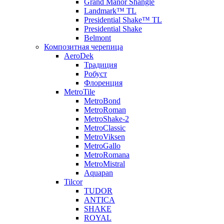
Grand Manor Shangle
Landmark™ TL
Presidential Shake™ TL
Presidential Shake
Belmont
Композитная черепица
AeroDek
Традиция
Робуст
Флоренция
MetroTile
MetroBond
MetroRoman
MetroShake-2
MetroClassic
MetroViksen
MetroGallo
MetroRomana
MetroMistral
Aquapan
Tilcor
TUDOR
ANTICA
SHAKE
ROYAL