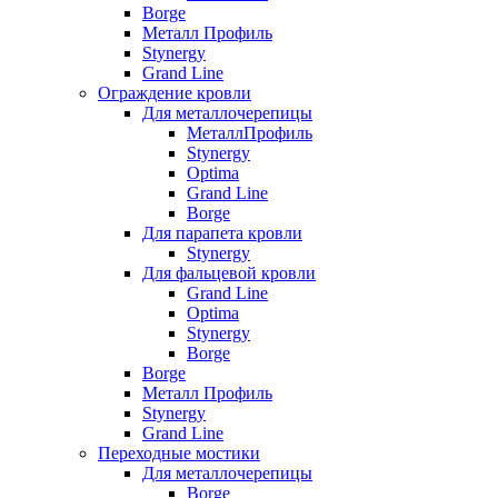
Borge
Металл Профиль
Stynergy
Grand Line
Ограждение кровли
Для металлочерепицы
МеталлПрофиль
Stynergy
Optima
Grand Line
Borge
Для парапета кровли
Stynergy
Для фальцевой кровли
Grand Line
Optima
Stynergy
Borge
Borge
Металл Профиль
Stynergy
Grand Line
Переходные мостики
Для металлочерепицы
Borge