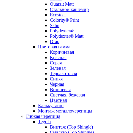
Quarzit Matt
Стальной кашемир
Ecosteel
Colority® Print
Satin
Polydexter®
Polydexter® Matt
Drap
Цветовая гамма
Коричневая
Красная
Серая
Зеленая
Терракотовая
Синяя
Черная
Вишневая
Светлая, бежевая
Цветная
Калькулятор
Монтаж металлочерепицы
Гибкая черепица
Tegola
Винтаж (Top Shingle)
Смальто (Top Shingle)