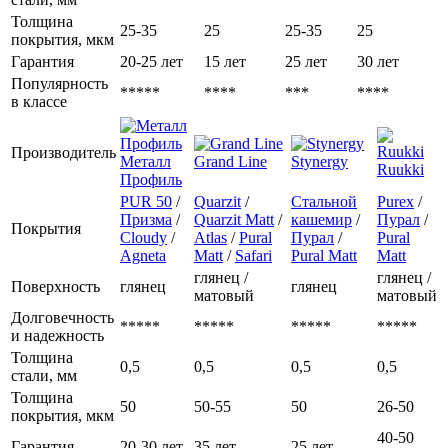
Толщина
25-35
25
25-35
25
покрытия, мкм
Гарантия
20-25 лет
15 лет
25 лет
30 лет
Популярность
*****
****
***
****
в классе
Производитель
Металл
Grand Line
Stynergy
Ruukki
Профиль
PUR 50
/
Quarzit
/
Стальной
Purex
/
Призма
/
Quarzit Matt
/
кашемир
/
Пурал
/
Покрытия
Cloudy
/
Atlas
/
Pural
Пурал
/
Pural
Agneta
Matt
/
Safari
Pural Matt
Matt
глянец /
глянец /
Поверхность
глянец
глянец
матовый
матовый
Долговечность
*****
*****
*****
*****
и надежность
Толщина
0,5
0,5
0,5
0,5
стали, мм
Толщина
50
50-55
50
26-50
покрытия, мкм
40-50
Гарантия
20-30 лет
35 лет
25 лет