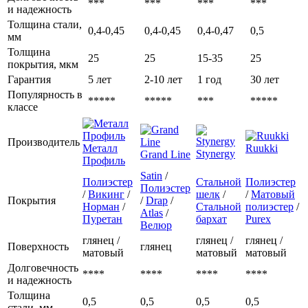
***
***
***
***
и надежность
Толщина стали,
0,4-0,45
0,4-0,45
0,4-0,47
0,5
мм
Толщина
25
25
15-35
25
покрытия, мкм
Гарантия
5 лет
2-10 лет
1 год
30 лет
Популярность в
*****
*****
***
*****
классе
Производитель
Металл
Ruukki
Stynergy
Grand Line
Профиль
Satin
/
Полиэстер
Стальной
Полиэстер
Полиэстер
/
Викинг
/
шелк
/
/
Матовый
Покрытия
/
Drap
/
Норман
/
Стальной
полиэстер
/
Atlas
/
Пуретан
бархат
Purex
Велюр
глянец /
глянец /
глянец /
Поверхность
глянец
матовый
матовый
матовый
Долговечность
****
****
****
****
и надежность
Толщина
0,5
0,5
0,5
0,5
стали, мм