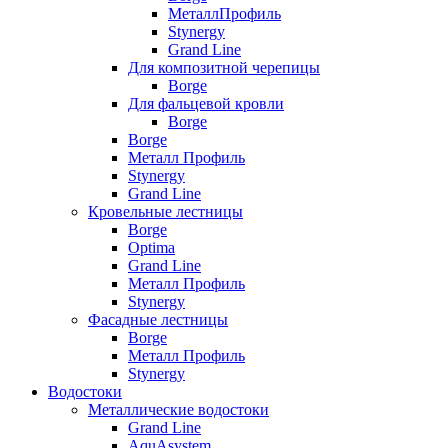
МеталлПрофиль
Stynergy
Grand Line
Для композитной черепицы
Borge
Для фальцевой кровли
Borge
Borge
Металл Профиль
Stynergy
Grand Line
Кровельные лестницы
Borge
Optima
Grand Line
Металл Профиль
Stynergy
Фасадные лестницы
Borge
Металл Профиль
Stynergy
Водостоки
Металлические водостоки
Grand Line
AquAsystem