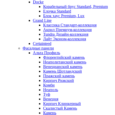
Docke
Корабельный брус Standard, Premium
Елочка Standard
Блок хаус Premium, Lux
Grand Line
Классика Стандарт-коллекция
Акрил Премиум-коллекция
Tundra Дизайн-коллекция
Лайт Эконом-коллекция
Certainteed
Фасадные панели
Альта Профиль
Флорентийский камень
Неаполитанский камень
Венецианский камень
Камень Шотландский
Пражский камень
Кирпич Рижский
Комби
Неаполь
Туф
Венеция
Кирпич Клинкерный
Скалистый Камень
Камень