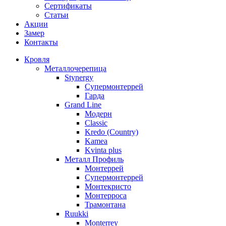
Сертификаты
Статьи
Акции
Замер
Контакты
Кровля
Металлочерепица
Stynergy
Супермонтеррей
Гарда
Grand Line
Модерн
Classic
Kredo (Country)
Kamea
Kvinta plus
Металл Профиль
Монтеррей
Супермонтеррей
Монтекристо
Монтерроса
Трамонтана
Ruukki
Monterrey