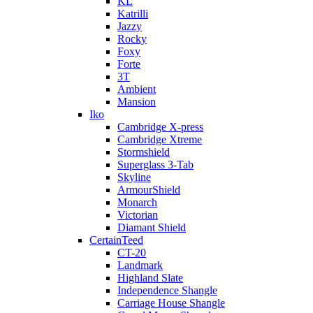
KL
Katrilli
Jazzy
Rocky
Foxy
Forte
3T
Ambient
Mansion
Iko
Cambridge X-press
Cambridge Xtreme
Stormshield
Superglass 3-Tab
Skyline
ArmourShield
Monarch
Victorian
Diamant Shield
CertainTeed
CT-20
Landmark
Highland Slate
Independence Shangle
Carriage House Shangle