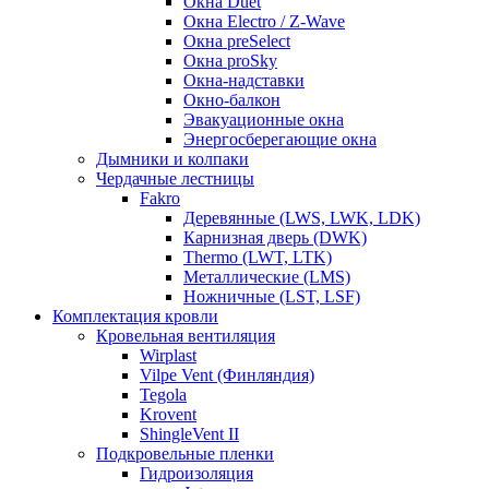
Окна Duet
Окна Electro / Z-Wave
Окна preSelect
Окна proSky
Окна-надставки
Окно-балкон
Эвакуационные окна
Энергосберегающие окна
Дымники и колпаки
Чердачные лестницы
Fakro
Деревянные (LWS, LWK, LDK)
Карнизная дверь (DWK)
Thermo (LWT, LTK)
Металлические (LMS)
Ножничные (LST, LSF)
Комплектация кровли
Кровельная вентиляция
Wirplast
Vilpe Vent (Финляндия)
Tegola
Krovent
ShingleVent II
Подкровельные пленки
Гидроизоляция