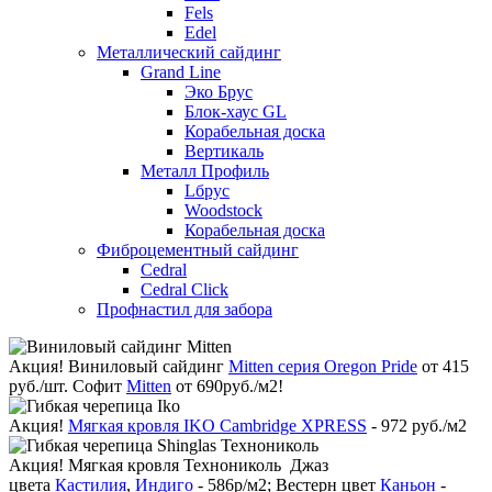
Fels
Edel
Металлический сайдинг
Grand Line
Эко Брус
Блок-хаус GL
Корабельная доска
Вертикаль
Металл Профиль
Lбрус
Woodstock
Корабельная доска
Фиброцементный сайдинг
Cedral
Cedral Click
Профнастил для забора
Акция!
Виниловый сайдинг
Mitten серия Oregon Pride
от 415
руб./шт. Софит
Mitten
от 690руб./м2!
Акция!
Мягкая кровля IKO Cambridge XPRESS
- 972 руб./м2
Акция!
Мягкая кровля Технониколь Джаз
цвета
Кастилия
,
Индиго
- 586р/м2; Вестерн цвет
Каньон
-