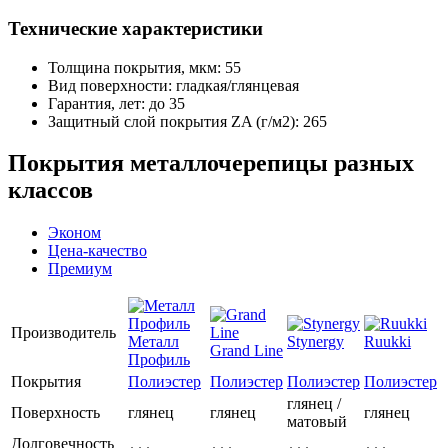
Технические характеристики
Толщина покрытия, мкм: 55
Вид поверхности: гладкая/глянцевая
Гарантия, лет: до 35
Защитный слой покрытия ZA (г/м2): 265
Покрытия металлочерепицы разных
классов
Эконом
Цена-качество
Премиум
Производитель
Металл
Stynergy
Ruukki
Grand Line
Профиль
Покрытия
Полиэстер
Полиэстер
Полиэстер
Полиэстер
глянец /
Поверхность
глянец
глянец
глянец
матовый
Долговечность