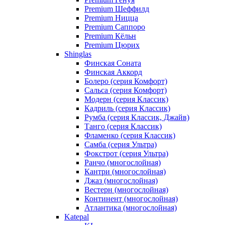
Premium Шеффилд
Premium Ницца
Premium Саппоро
Premium Кёльн
Premium Цюрих
Shinglas
Финская Соната
Финская Аккорд
Болеро (серия Комфорт)
Сальса (серия Комфорт)
Модерн (серия Классик)
Кадриль (серия Классик)
Румба (серия Классик, Джайв)
Танго (серия Классик)
Фламенко (серия Классик)
Самба (серия Ультра)
Фокстрот (серия Ультра)
Ранчо (многослойная)
Кантри (многослойная)
Джаз (многослойная)
Вестерн (многослойная)
Континент (многослойная)
Атлантика (многослойная)
Katepal