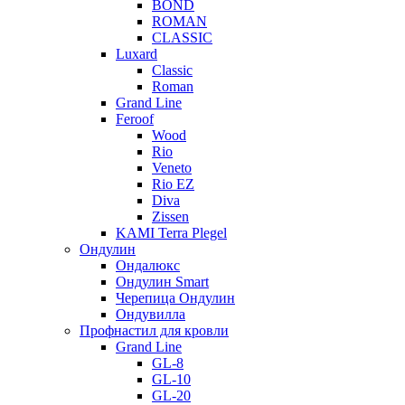
BOND
ROMAN
CLASSIC
Luxard
Classic
Roman
Grand Line
Feroof
Wood
Rio
Veneto
Rio EZ
Diva
Zissen
KAMI Terra Plegel
Ондулин
Ондалюкс
Ондулин Smart
Черепица Ондулин
Ондувилла
Профнастил для кровли
Grand Line
GL-8
GL-10
GL-20