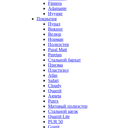
Finnera
Adamante
Hyygge
Покрытия
Пурал
Викинг
Велюр
Норман
Полиэстер
Pural Matt
Puretan
Стальной бархат
Призма
Пластизол
Atlas
Safari
Cloudy
Quarzit
Agneta
Purex
Матовый полиэстер
Стальной шелк
Quarzit Lite
PUR 50
Granit