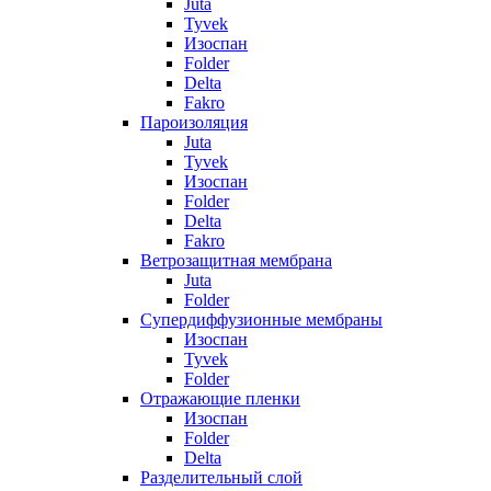
Juta
Tyvek
Изоспан
Folder
Delta
Fakro
Пароизоляция
Juta
Tyvek
Изоспан
Folder
Delta
Fakro
Ветрозащитная мембрана
Juta
Folder
Супердиффузионные мембраны
Изоспан
Tyvek
Folder
Отражающие пленки
Изоспан
Folder
Delta
Разделительный слой