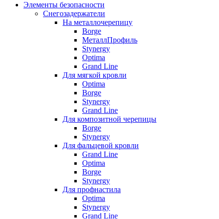
Элементы безопасности
Снегозадержатели
На металлочерепицу
Borge
МеталлПрофиль
Stynergy
Optima
Grand Line
Для мягкой кровли
Optima
Borge
Stynergy
Grand Line
Для композитной черепицы
Borge
Stynergy
Для фальцевой кровли
Grand Line
Optima
Borge
Stynergy
Для профнастила
Optima
Stynergy
Grand Line