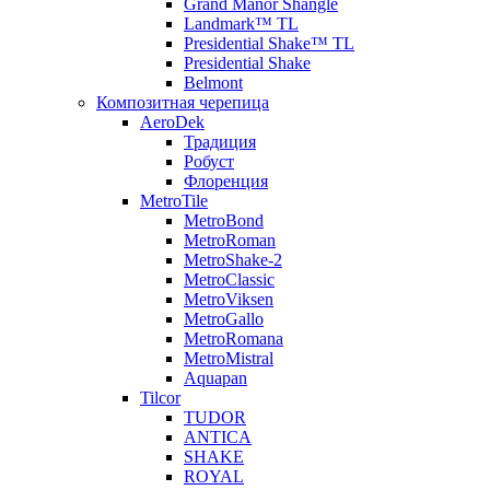
Grand Manor Shangle
Landmark™ TL
Presidential Shake™ TL
Presidential Shake
Belmont
Композитная черепица
AeroDek
Традиция
Робуст
Флоренция
MetroTile
MetroBond
MetroRoman
MetroShake-2
MetroClassic
MetroViksen
MetroGallo
MetroRomana
MetroMistral
Aquapan
Tilcor
TUDOR
ANTICA
SHAKE
ROYAL