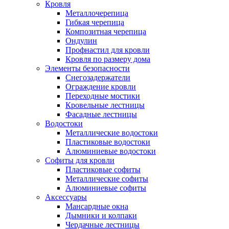
Кровля
Металлочерепица
Гибкая черепица
Композитная черепица
Ондулин
Профнастил для кровли
Кровля по размеру дома
Элементы безопасности
Снегозадержатели
Ограждение кровли
Переходные мостики
Кровельные лестницы
Фасадные лестницы
Водостоки
Металлические водостоки
Пластиковые водостоки
Алюминиевые водостоки
Софиты для кровли
Пластиковые софиты
Металлические софиты
Алюминиевые софиты
Аксессуары
Мансардные окна
Дымники и колпаки
Чердачные лестницы