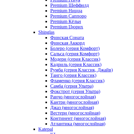
Premium Шеффилд
Premium Ницца
Premium Саппоро
Premium Кёльн
Premium Цюрих
Shinglas
Финская Соната
Финская Аккорд
Болеро (серия Комфорт)
Сальса (серия Комфорт)
Модерн (серия Классик)
Кадриль (серия Классик)
Румба (серия Классик, Джайв)
Танго (серия Классик)
Фламенко (серия Классик)
Самба (серия Ультра)
Фокстрот (серия Ультра)
Ранчо (многослойная)
Кантри (многослойная)
Джаз (многослойная)
Вестерн (многослойная)
Континент (многослойная)
Атлантика (многослойная)
Katepal