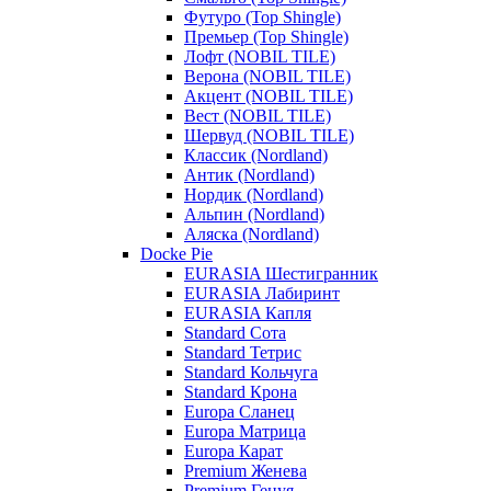
Футуро (Top Shingle)
Премьер (Top Shingle)
Лофт (NOBIL TILE)
Верона (NOBIL TILE)
Акцент (NOBIL TILE)
Вест (NOBIL TILE)
Шервуд (NOBIL TILE)
Классик (Nordland)
Антик (Nordland)
Нордик (Nordland)
Альпин (Nordland)
Аляска (Nordland)
Docke Pie
EURASIA Шестигранник
EURASIA Лабиринт
EURASIA Капля
Standard Сота
Standard Тетрис
Standard Кольчуга
Standard Крона
Europa Сланец
Europa Матрица
Europa Карат
Premium Женева
Premium Генуя