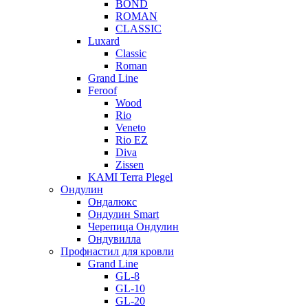
BOND
ROMAN
CLASSIC
Luxard
Classic
Roman
Grand Line
Feroof
Wood
Rio
Veneto
Rio EZ
Diva
Zissen
KAMI Terra Plegel
Ондулин
Ондалюкс
Ондулин Smart
Черепица Ондулин
Ондувилла
Профнастил для кровли
Grand Line
GL-8
GL-10
GL-20