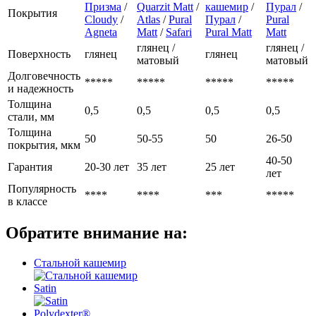
Призма
/
Quarzit Matt
/
кашемир
/
Пурал
/
Покрытия
Cloudy
/
Atlas
/
Pural
Пурал
/
Pural
Agneta
Matt
/
Safari
Pural Matt
Matt
глянец /
глянец /
Поверхность
глянец
глянец
матовый
матовый
Долговечность
*****
*****
*****
*****
и надежность
Толщина
0,5
0,5
0,5
0,5
стали, мм
Толщина
50
50-55
50
26-50
покрытия, мкм
40-50
Гарантия
20-30 лет
35 лет
25 лет
лет
Популярность
****
****
***
*****
в классе
Обратите внимание на:
Стальной кашемир
Satin
Polydexter®