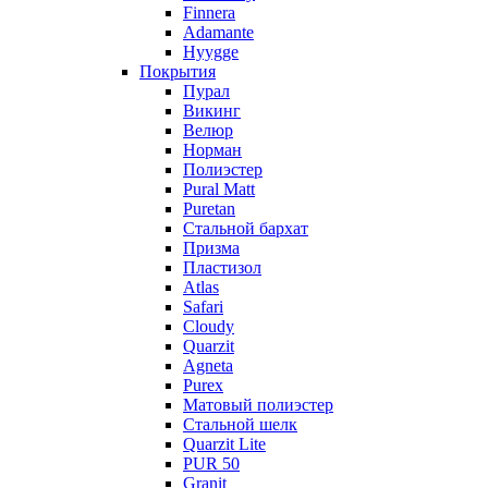
Finnera
Adamante
Hyygge
Покрытия
Пурал
Викинг
Велюр
Норман
Полиэстер
Pural Matt
Puretan
Стальной бархат
Призма
Пластизол
Atlas
Safari
Cloudy
Quarzit
Agneta
Purex
Матовый полиэстер
Стальной шелк
Quarzit Lite
PUR 50
Granit