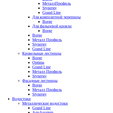
МеталлПрофиль
Stynergy
Grand Line
Для композитной черепицы
Borge
Для фальцевой кровли
Borge
Borge
Металл Профиль
Stynergy
Grand Line
Кровельные лестницы
Borge
Optima
Grand Line
Металл Профиль
Stynergy
Фасадные лестницы
Borge
Металл Профиль
Stynergy
Водостоки
Металлические водостоки
Grand Line
AquAsystem