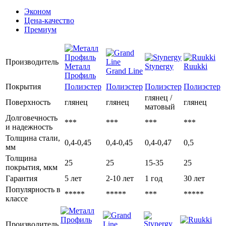
Эконом
Цена-качество
Премиум
Производитель
Металл
Stynergy
Ruukki
Grand Line
Профиль
Покрытия
Полиэстер
Полиэстер
Полиэстер
Полиэстер
глянец /
Поверхность
глянец
глянец
глянец
матовый
Долговечность
***
***
***
***
и надежность
Толщина стали,
0,4-0,45
0,4-0,45
0,4-0,47
0,5
мм
Толщина
25
25
15-35
25
покрытия, мкм
Гарантия
5 лет
2-10 лет
1 год
30 лет
Популярность в
*****
*****
***
*****
классе
Производитель