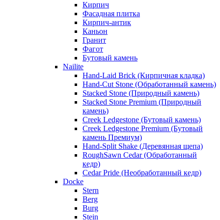
Кирпич
Фасадная плитка
Кирпич-антик
Каньон
Гранит
Фагот
Бутовый камень
Nailite
Hand-Laid Brick (Кирпичная кладка)
Hand-Cut Stone (Обработанный камень)
Stacked Stone (Природный камень)
Stacked Stone Premium (Природный
камень)
Creek Ledgestone (Бутовый камень)
Creek Ledgestone Premium (Бутовый
камень Премиум)
Hand-Split Shake (Деревянная щепа)
RoughSawn Cedar (Обработанный
кедр)
Cedar Pride (Необработанный кедр)
Docke
Stern
Berg
Burg
Stein