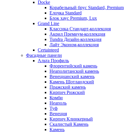
Docke
Корабельный брус Standard, Premium
Елочка Standard
Блок хаус Premium, Lux
Grand Line
Классика Стандарт-коллекция
Акрил Премиум-коллекция
Tundra Дизайн-коллекция
Лайт Эконом-коллекция
Certainteed
Фасадные панели
Альта Профиль
Флорентийский камень
Неаполитанский камень
Венецианский камень
Камень Шотландский
Пражский камень
Кирпич Рижский
Комби
Неаполь
Туф
Венеция
Кирпич Клинкерный
Скалистый Камень
Камень