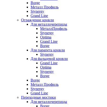
Borge
Металл Профиль
Stynergy
Grand Line
Ограждение кровли
Для металлочерепицы
МеталлПрофиль
Stynergy
Optima
Grand Line
Borge
Для парапета кровли
Stynergy
Для фальцевой кровли
Grand Line
Optima
Stynergy
Borge
Borge
Металл Профиль
Stynergy
Grand Line
Переходные мостики
Для металлочерепицы
Borge