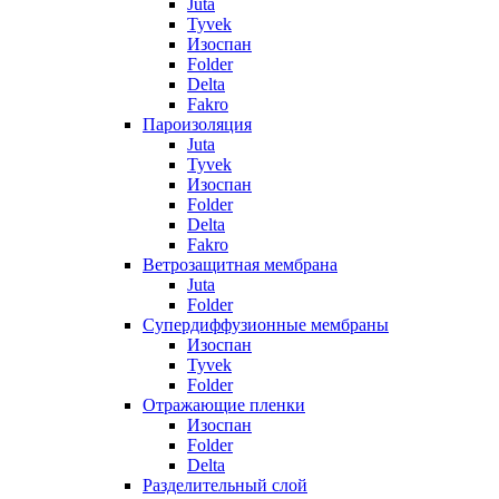
Juta
Tyvek
Изоспан
Folder
Delta
Fakro
Пароизоляция
Juta
Tyvek
Изоспан
Folder
Delta
Fakro
Ветрозащитная мембрана
Juta
Folder
Супердиффузионные мембраны
Изоспан
Tyvek
Folder
Отражающие пленки
Изоспан
Folder
Delta
Разделительный слой