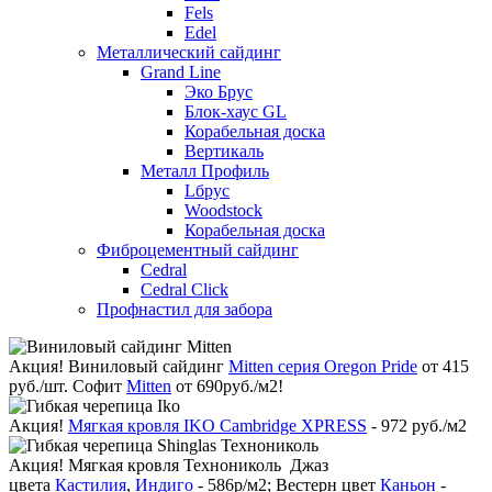
Fels
Edel
Металлический сайдинг
Grand Line
Эко Брус
Блок-хаус GL
Корабельная доска
Вертикаль
Металл Профиль
Lбрус
Woodstock
Корабельная доска
Фиброцементный сайдинг
Cedral
Cedral Click
Профнастил для забора
Акция!
Виниловый сайдинг
Mitten серия Oregon Pride
от 415
руб./шт. Софит
Mitten
от 690руб./м2!
Акция!
Мягкая кровля IKO Cambridge XPRESS
- 972 руб./м2
Акция!
Мягкая кровля Технониколь Джаз
цвета
Кастилия
,
Индиго
- 586р/м2; Вестерн цвет
Каньон
-