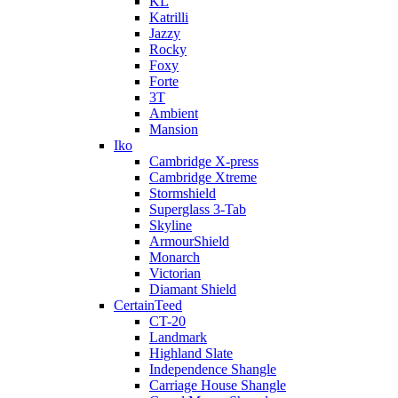
KL
Katrilli
Jazzy
Rocky
Foxy
Forte
3T
Ambient
Mansion
Iko
Cambridge X-press
Cambridge Xtreme
Stormshield
Superglass 3-Tab
Skyline
ArmourShield
Monarch
Victorian
Diamant Shield
CertainTeed
CT-20
Landmark
Highland Slate
Independence Shangle
Carriage House Shangle