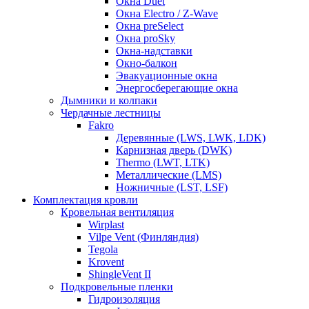
Окна Duet
Окна Electro / Z-Wave
Окна preSelect
Окна proSky
Окна-надставки
Окно-балкон
Эвакуационные окна
Энергосберегающие окна
Дымники и колпаки
Чердачные лестницы
Fakro
Деревянные (LWS, LWK, LDK)
Карнизная дверь (DWK)
Thermo (LWT, LTK)
Металлические (LMS)
Ножничные (LST, LSF)
Комплектация кровли
Кровельная вентиляция
Wirplast
Vilpe Vent (Финляндия)
Tegola
Krovent
ShingleVent II
Подкровельные пленки
Гидроизоляция