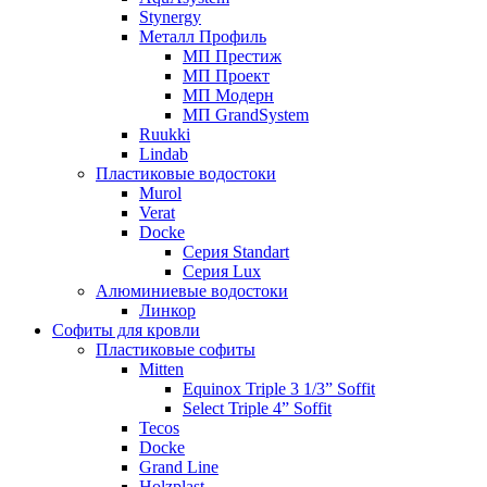
Stynergy
Металл Профиль
МП Престиж
МП Проект
МП Модерн
МП GrandSystem
Ruukki
Lindab
Пластиковые водостоки
Murol
Verat
Docke
Серия Standart
Серия Lux
Алюминиевые водостоки
Линкор
Софиты для кровли
Пластиковые софиты
Mitten
Equinox Triple 3 1/3” Soffit
Select Triple 4” Soffit
Tecos
Docke
Grand Line
Holzplast