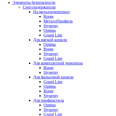
Элементы безопасности
Снегозадержатели
На металлочерепицу
Borge
МеталлПрофиль
Stynergy
Optima
Grand Line
Для мягкой кровли
Optima
Borge
Stynergy
Grand Line
Для композитной черепицы
Borge
Stynergy
Для фальцевой кровли
Grand Line
Optima
Borge
Stynergy
Для профнастила
Optima
Stynergy
Grand Line