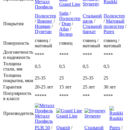
Металл
Ruukki
Stynergy
Grand Line
Профиль
Satin
/
Полиэстер
Стальной
Полиэстер
Полиэстер
/
Викинг
/
шелк
/
/
Матовый
Покрытия
/
Drap
/
Норман
/
Стальной
полиэстер
/
Atlas
/
Пуретан
бархат
Purex
Велюр
глянец /
глянец /
глянец /
Поверхность
глянец
матовый
матовый
матовый
Долговечность
****
****
****
****
и надежность
Толщина
0,5
0,5
0,5
0,5
стали, мм
Толщина
25-35
25
25-35
25
покрытия, мкм
Гарантия
20-25 лет
15 лет
25 лет
30 лет
Популярность
*****
****
***
****
в классе
Производитель
Металл
Grand Line
Stynergy
Ruukki
Профиль
PUR 50
/
Quarzit
/
Стальной
Purex
/