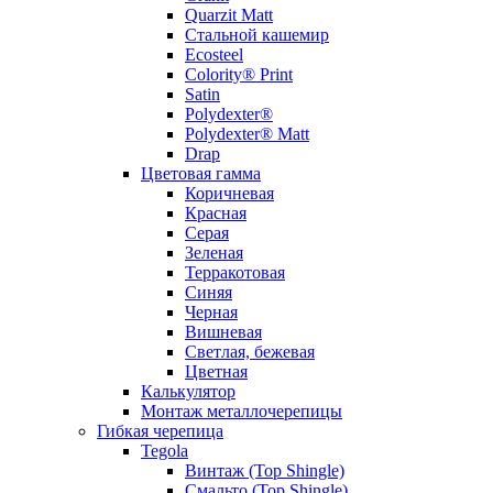
Quarzit Matt
Стальной кашемир
Ecosteel
Colority® Print
Satin
Polydexter®
Polydexter® Matt
Drap
Цветовая гамма
Коричневая
Красная
Серая
Зеленая
Терракотовая
Синяя
Черная
Вишневая
Светлая, бежевая
Цветная
Калькулятор
Монтаж металлочерепицы
Гибкая черепица
Tegola
Винтаж (Top Shingle)
Смальто (Top Shingle)