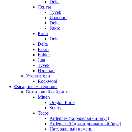
Delta
Ленты
Tyvek
Изоспан
Delta
Fakro
Клей
Delta
Delta
Fakro
Folder
Juta
Tyvek
Изоспан
Утеплители
Rockwool
Фасадные материалы
Виниловый сайдинг
Mitten
Oregon Pride
Sentry
Tecos
Ardennes (Корабельный брус)
Ardennes (Оцилиндрованный брус)
Натуральный камень