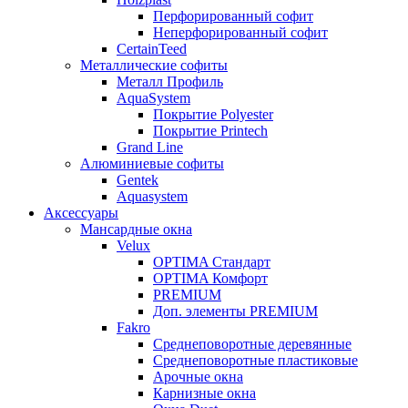
Перфорированный софит
Неперфорированный софит
CertainTeed
Металлические софиты
Металл Профиль
AquaSystem
Покрытие Polyester
Покрытие Printech
Grand Line
Алюминиевые софиты
Gentek
Aquasystem
Аксессуары
Мансардные окна
Velux
OPTIMA Стандарт
OPTIMA Комфорт
PREMIUM
Доп. элементы PREMIUM
Fakro
Cреднеповоротные деревянные
Cреднеповоротные пластиковые
Арочные окна
Карнизные окна