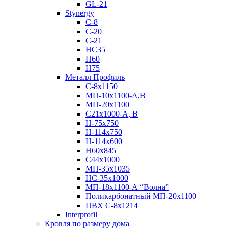
GL-21
Stynergy
C-8
C-20
C-21
НС35
Н60
H75
Металл Профиль
С-8х1150
МП-10x1100-А,В
МП-20х1100
С21х1000-А, В
H-75х750
Н-114х750
Н-114х600
Н60х845
С44х1000
МП-35х1035
НС-35х1000
МП-18х1100-А “Волна”
Поликарбонатный МП-20х1100
ПВХ С-8х1214
Interprofil
Кровля по размеру дома