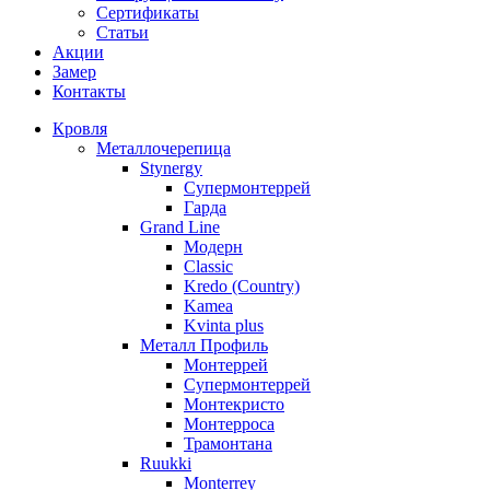
Сертификаты
Статьи
Акции
Замер
Контакты
Кровля
Металлочерепица
Stynergy
Супермонтеррей
Гарда
Grand Line
Модерн
Classic
Kredo (Country)
Kamea
Kvinta plus
Металл Профиль
Монтеррей
Супермонтеррей
Монтекристо
Монтерроса
Трамонтана
Ruukki
Monterrey