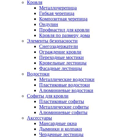
Кровля
Металлочерепица
Гибкая черепица
Композитная черепица
Ондулин
Профнастил для кровли
Кровля по размеру дома
Элементы безопасности
Снегозадержатели
Ограждение кровли
Переходные мостики
Кровельные лестницы
Фасадные лестницы
Водостоки
Металлические водостоки
Пластиковые водостоки
Алюминиевые водостоки
Софиты для кровли
Пластиковые софиты
Металлические софиты
Алюминиевые софиты
Аксессуары
Мансардные окна
Дымники и колпаки
Чердачные лестницы