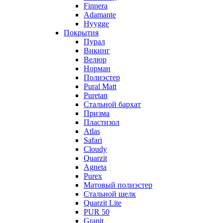
Finnera
Adamante
Hyygge
Покрытия
Пурал
Викинг
Велюр
Норман
Полиэстер
Pural Matt
Puretan
Стальной бархат
Призма
Пластизол
Atlas
Safari
Cloudy
Quarzit
Agneta
Purex
Матовый полиэстер
Стальной шелк
Quarzit Lite
PUR 50
Granit