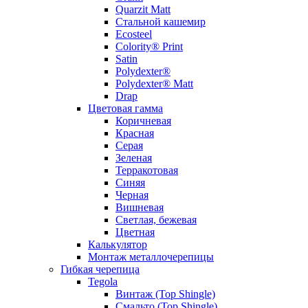
Quarzit Matt
Стальной кашемир
Ecosteel
Colority® Print
Satin
Polydexter®
Polydexter® Matt
Drap
Цветовая гамма
Коричневая
Красная
Серая
Зеленая
Терракотовая
Синяя
Черная
Вишневая
Светлая, бежевая
Цветная
Калькулятор
Монтаж металлочерепицы
Гибкая черепица
Tegola
Винтаж (Top Shingle)
Смальто (Top Shingle)