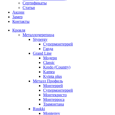
Сертификаты
Статьи
Акции
Замер
Контакты
Кровля
Металлочерепица
Stynergy
Супермонтеррей
Гарда
Grand Line
Модерн
Classic
Kredo (Country)
Kamea
Kvinta plus
Металл Профиль
Монтеррей
Супермонтеррей
Монтекристо
Монтерроса
Трамонтана
Ruukki
Monterrey