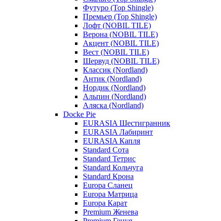
Футуро (Top Shingle)
Премьер (Top Shingle)
Лофт (NOBIL TILE)
Верона (NOBIL TILE)
Акцент (NOBIL TILE)
Вест (NOBIL TILE)
Шервуд (NOBIL TILE)
Классик (Nordland)
Антик (Nordland)
Нордик (Nordland)
Альпин (Nordland)
Аляска (Nordland)
Docke Pie
EURASIA Шестигранник
EURASIA Лабиринт
EURASIA Капля
Standard Сота
Standard Тетрис
Standard Кольчуга
Standard Крона
Europa Сланец
Europa Матрица
Europa Карат
Premium Женева
Premium Генуя