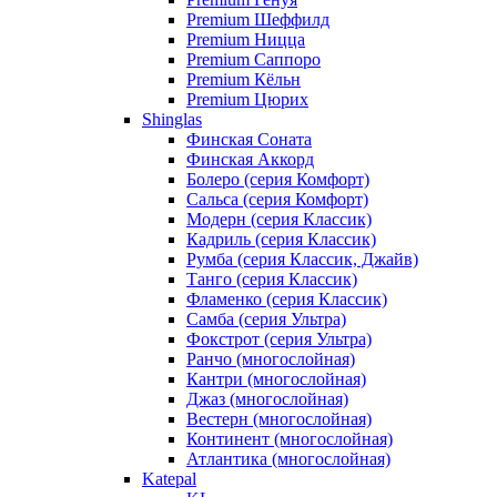
Premium Шеффилд
Premium Ницца
Premium Саппоро
Premium Кёльн
Premium Цюрих
Shinglas
Финская Соната
Финская Аккорд
Болеро (серия Комфорт)
Сальса (серия Комфорт)
Модерн (серия Классик)
Кадриль (серия Классик)
Румба (серия Классик, Джайв)
Танго (серия Классик)
Фламенко (серия Классик)
Самба (серия Ультра)
Фокстрот (серия Ультра)
Ранчо (многослойная)
Кантри (многослойная)
Джаз (многослойная)
Вестерн (многослойная)
Континент (многослойная)
Атлантика (многослойная)
Katepal