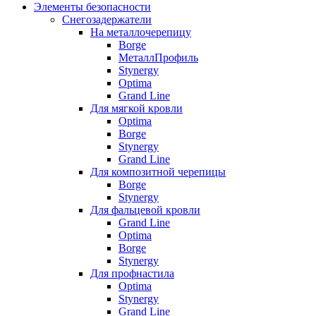
Элементы безопасности
Снегозадержатели
На металлочерепицу
Borge
МеталлПрофиль
Stynergy
Optima
Grand Line
Для мягкой кровли
Optima
Borge
Stynergy
Grand Line
Для композитной черепицы
Borge
Stynergy
Для фальцевой кровли
Grand Line
Optima
Borge
Stynergy
Для профнастила
Optima
Stynergy
Grand Line