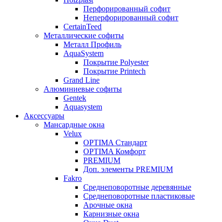
Перфорированный софит
Неперфорированный софит
CertainTeed
Металлические софиты
Металл Профиль
AquaSystem
Покрытие Polyester
Покрытие Printech
Grand Line
Алюминиевые софиты
Gentek
Aquasystem
Аксессуары
Мансардные окна
Velux
OPTIMA Стандарт
OPTIMA Комфорт
PREMIUM
Доп. элементы PREMIUM
Fakro
Cреднеповоротные деревянные
Cреднеповоротные пластиковые
Арочные окна
Карнизные окна