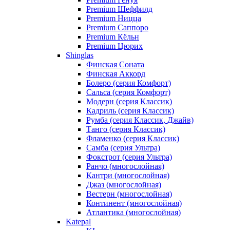
Premium Шеффилд
Premium Ницца
Premium Саппоро
Premium Кёльн
Premium Цюрих
Shinglas
Финская Соната
Финская Аккорд
Болеро (серия Комфорт)
Сальса (серия Комфорт)
Модерн (серия Классик)
Кадриль (серия Классик)
Румба (серия Классик, Джайв)
Танго (серия Классик)
Фламенко (серия Классик)
Самба (серия Ультра)
Фокстрот (серия Ультра)
Ранчо (многослойная)
Кантри (многослойная)
Джаз (многослойная)
Вестерн (многослойная)
Континент (многослойная)
Атлантика (многослойная)
Katepal