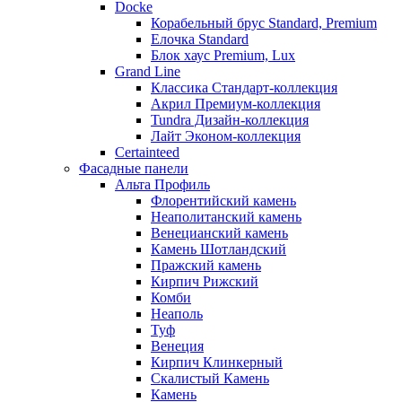
Docke
Корабельный брус Standard, Premium
Елочка Standard
Блок хаус Premium, Lux
Grand Line
Классика Стандарт-коллекция
Акрил Премиум-коллекция
Tundra Дизайн-коллекция
Лайт Эконом-коллекция
Certainteed
Фасадные панели
Альта Профиль
Флорентийский камень
Неаполитанский камень
Венецианский камень
Камень Шотландский
Пражский камень
Кирпич Рижский
Комби
Неаполь
Туф
Венеция
Кирпич Клинкерный
Скалистый Камень
Камень