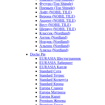
Футуро (Top Shingle)
Премьер (Top Shingle)
Лофт (NOBIL TILE)
Верона (NOBIL TILE)
Акцент (NOBIL TILE)
Вест (NOBIL TILE)
Шервуд (NOBIL TILE)
Классик (Nordland)
Антик (Nordland)
Нордик (Nordland)
Альпин (Nordland)
Аляска (Nordland)
Docke Pie
EURASIA Шестигранник
EURASIA Лабиринт
EURASIA Капля
Standard Сота
Standard Тетрис
Standard Кольчуга
Standard Крона
Europa Сланец
Europa Матрица
Europa Карат
Premium Женева
Premium Генуя