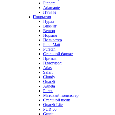
Finnera
Adamante
Hyygge
Покрытия
Пурал
Викинг
Велюр
Норман
Полиэстер
Pural Matt
Puretan
Стальной бархат
Призма
Пластизол
Atlas
Safari
Cloudy
Quarzit
Agneta
Purex
Матовый полиэстер
Стальной шелк
Quarzit Lite
PUR 50
Granit