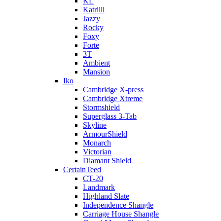
KL
Katrilli
Jazzy
Rocky
Foxy
Forte
3T
Ambient
Mansion
Iko
Cambridge X-press
Cambridge Xtreme
Stormshield
Superglass 3-Tab
Skyline
ArmourShield
Monarch
Victorian
Diamant Shield
CertainTeed
CT-20
Landmark
Highland Slate
Independence Shangle
Carriage House Shangle