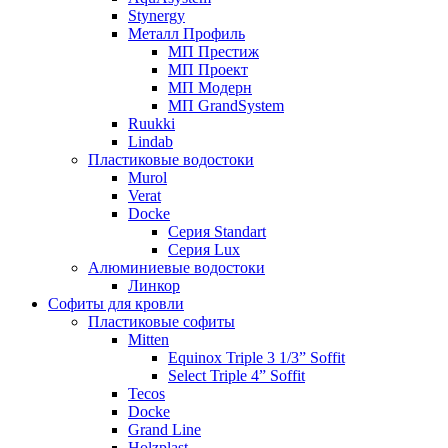
Stynergy
Металл Профиль
МП Престиж
МП Проект
МП Модерн
МП GrandSystem
Ruukki
Lindab
Пластиковые водостоки
Murol
Verat
Docke
Серия Standart
Серия Lux
Алюминиевые водостоки
Линкор
Софиты для кровли
Пластиковые софиты
Mitten
Equinox Triple 3 1/3” Soffit
Select Triple 4” Soffit
Tecos
Docke
Grand Line
Holzplast