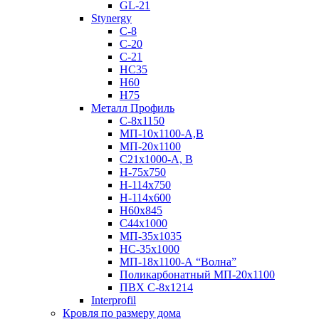
GL-21
Stynergy
C-8
C-20
C-21
НС35
Н60
H75
Металл Профиль
С-8х1150
МП-10x1100-А,В
МП-20х1100
С21х1000-А, В
H-75х750
Н-114х750
Н-114х600
Н60х845
С44х1000
МП-35х1035
НС-35х1000
МП-18х1100-А “Волна”
Поликарбонатный МП-20х1100
ПВХ С-8х1214
Interprofil
Кровля по размеру дома