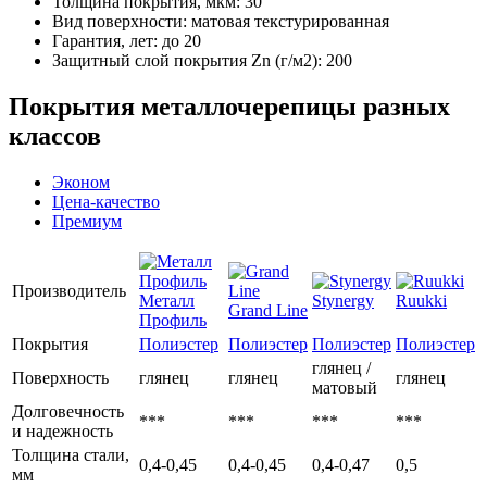
Толщина покрытия, мкм: 30
Вид поверхности: матовая текстурированная
Гарантия, лет: до 20
Защитный слой покрытия Zn (г/м2): 200
Покрытия металлочерепицы разных
классов
Эконом
Цена-качество
Премиум
Производитель
Металл
Stynergy
Ruukki
Grand Line
Профиль
Покрытия
Полиэстер
Полиэстер
Полиэстер
Полиэстер
глянец /
Поверхность
глянец
глянец
глянец
матовый
Долговечность
***
***
***
***
и надежность
Толщина стали,
0,4-0,45
0,4-0,45
0,4-0,47
0,5
мм