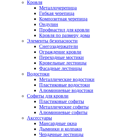
Кровля
Металлочерепица
Гибкая черепица
Композитная черепица
Ондулин
Профнастил для кровли
Кровля по размеру дома
Элементы безопасности
Снегозадержатели
Ограждение кровли
Переходные мостики
Кровельные лестницы
Фасадные лестницы
Водостоки
Металлические водостоки
Пластиковые водостоки
Алюминиевые водостоки
Софиты для кровли
Пластиковые софиты
Металлические софиты
Алюминиевые софиты
Аксессуары
Мансардные окна
Дымники и колпаки
Чердачные лестницы