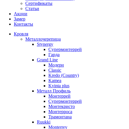
Сертификаты
Статьи
Акции
Замер
Контакты
Кровля
Металлочерепица
Stynergy
Супермонтеррей
Гарда
Grand Line
Модерн
Classic
Kredo (Country)
Kamea
Kvinta plus
Металл Профиль
Монтеррей
Супермонтеррей
Монтекристо
Монтерроса
Трамонтана
Ruukki
Monterrey