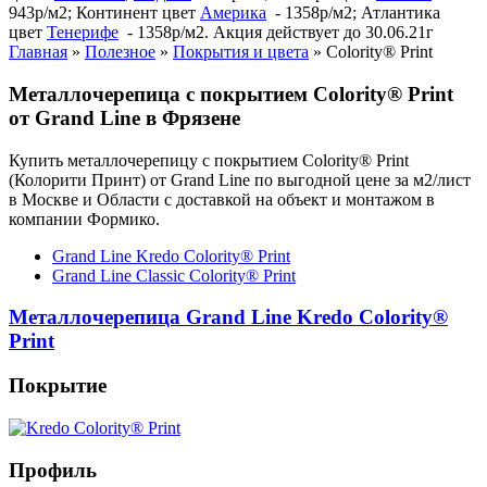
943р/м2; Континент цвет
Америка
- 1358р/м2; Атлантика
цвет
Тенерифе
- 1358р/м2. Акция действует до 30.06.21г
Главная
»
Полезное
»
Покрытия и цвета
»
Colority® Print
Металлочерепица с покрытием Colority® Print
от Grand Line в Фрязене
Купить металлочерепицу с покрытием Colority® Print
(Колорити Принт) от Grand Line по выгодной цене за м2/лист
в Москве и Области с доставкой на объект и монтажом в
компании Формико.
Grand Line Kredo Colority® Print
Grand Line Classic Colority® Print
Металлочерепица Grand Line Kredo Colority®
Print
Покрытие
Профиль