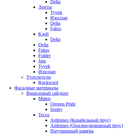
Delta
Ленты
Tyvek
Изоспан
Delta
Fakro
Клей
Delta
Delta
Fakro
Folder
Juta
Tyvek
Изоспан
Утеплители
Rockwool
Фасадные материалы
Виниловый сайдинг
Mitten
Oregon Pride
Sentry
Tecos
Ardennes (Корабельный брус)
Ardennes (Оцилиндрованный брус)
Натуральный камень