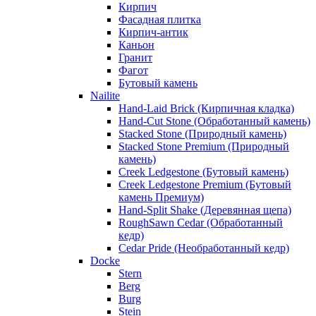
Кирпич
Фасадная плитка
Кирпич-антик
Каньон
Гранит
Фагот
Бутовый камень
Nailite
Hand-Laid Brick (Кирпичная кладка)
Hand-Cut Stone (Обработанный камень)
Stacked Stone (Природный камень)
Stacked Stone Premium (Природный
камень)
Creek Ledgestone (Бутовый камень)
Creek Ledgestone Premium (Бутовый
камень Премиум)
Hand-Split Shake (Деревянная щепа)
RoughSawn Cedar (Обработанный
кедр)
Cedar Pride (Необработанный кедр)
Docke
Stern
Berg
Burg
Stein