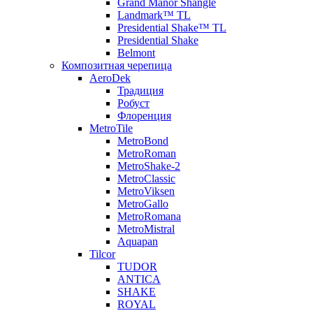
Grand Manor Shangle
Landmark™ TL
Presidential Shake™ TL
Presidential Shake
Belmont
Композитная черепица
AeroDek
Традиция
Робуст
Флоренция
MetroTile
MetroBond
MetroRoman
MetroShake-2
MetroClassic
MetroViksen
MetroGallo
MetroRomana
MetroMistral
Aquapan
Tilcor
TUDOR
ANTICA
SHAKE
ROYAL