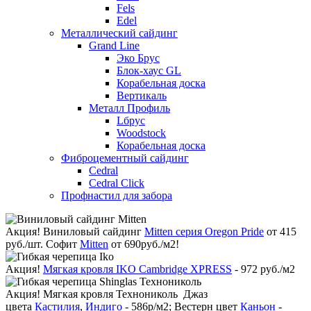
Fels
Edel
Металлический сайдинг
Grand Line
Эко Брус
Блок-хаус GL
Корабельная доска
Вертикаль
Металл Профиль
Lбрус
Woodstock
Корабельная доска
Фиброцементный сайдинг
Cedral
Cedral Click
Профнастил для забора
Акция!
Виниловый сайдинг
Mitten серия Oregon Pride
от 415
руб./шт. Софит
Mitten
от 690руб./м2!
Акция!
Мягкая кровля IKO Cambridge XPRESS
- 972 руб./м2
Акция!
Мягкая кровля Технониколь Джаз
цвета
Кастилия
,
Индиго
- 586р/м2; Вестерн цвет
Каньон
-