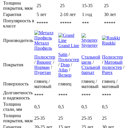
Толщина
25
25
15-35
25
покрытия, мкм
Гарантия
5 лет
2-10 лет
1 год
30 лет
Популярность в
*****
*****
***
*****
классе
Производитель
Металл
Ruukki
Stynergy
Grand Line
Профиль
Satin
/
Полиэстер
Стальной
Полиэстер
Полиэстер
/
Викинг
/
шелк
/
/
Матовый
Покрытия
/
Drap
/
Норман
/
Стальной
полиэстер
/
Atlas
/
Пуретан
бархат
Purex
Велюр
глянец /
глянец /
глянец /
Поверхность
глянец
матовый
матовый
матовый
Долговечность
****
****
****
****
и надежность
Толщина
0,5
0,5
0,5
0,5
стали, мм
Толщина
25-35
25
25-35
25
покрытия, мкм
Гарантия
20-25 лет
15 лет
25 лет
30 лет