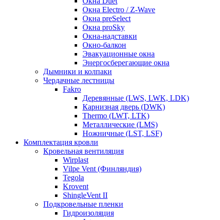
Окна Duet
Окна Electro / Z-Wave
Окна preSelect
Окна proSky
Окна-надставки
Окно-балкон
Эвакуационные окна
Энергосберегающие окна
Дымники и колпаки
Чердачные лестницы
Fakro
Деревянные (LWS, LWK, LDK)
Карнизная дверь (DWK)
Thermo (LWT, LTK)
Металлические (LMS)
Ножничные (LST, LSF)
Комплектация кровли
Кровельная вентиляция
Wirplast
Vilpe Vent (Финляндия)
Tegola
Krovent
ShingleVent II
Подкровельные пленки
Гидроизоляция