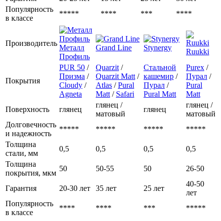
Популярность
*****
****
***
****
в классе
Производитель
Металл
Grand Line
Stynergy
Ruukki
Профиль
PUR 50
/
Quarzit
/
Стальной
Purex
/
Призма
/
Quarzit Matt
/
кашемир
/
Пурал
/
Покрытия
Cloudy
/
Atlas
/
Pural
Пурал
/
Pural
Agneta
Matt
/
Safari
Pural Matt
Matt
глянец /
глянец /
Поверхность
глянец
глянец
матовый
матовый
Долговечность
*****
*****
*****
*****
и надежность
Толщина
0,5
0,5
0,5
0,5
стали, мм
Толщина
50
50-55
50
26-50
покрытия, мкм
40-50
Гарантия
20-30 лет
35 лет
25 лет
лет
Популярность
****
****
***
*****
в классе