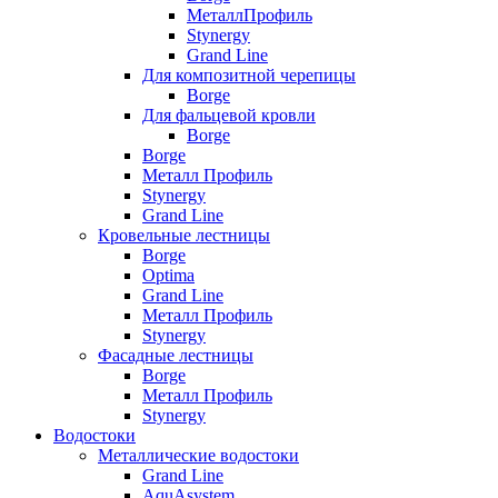
МеталлПрофиль
Stynergy
Grand Line
Для композитной черепицы
Borge
Для фальцевой кровли
Borge
Borge
Металл Профиль
Stynergy
Grand Line
Кровельные лестницы
Borge
Optima
Grand Line
Металл Профиль
Stynergy
Фасадные лестницы
Borge
Металл Профиль
Stynergy
Водостоки
Металлические водостоки
Grand Line
AquAsystem