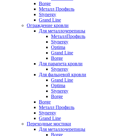
Borge
Металл Профиль
Stynergy
Grand Line
Ограждение кровли
Для металлочерепицы
МеталлПрофиль
Stynergy
Optima
Grand Line
Borge
Для парапета кровли
Stynergy
Для фальцевой кровли
Grand Line
Optima
Stynergy
Borge
Borge
Металл Профиль
Stynergy
Grand Line
Переходные мостики
Для металлочерепицы
Borge