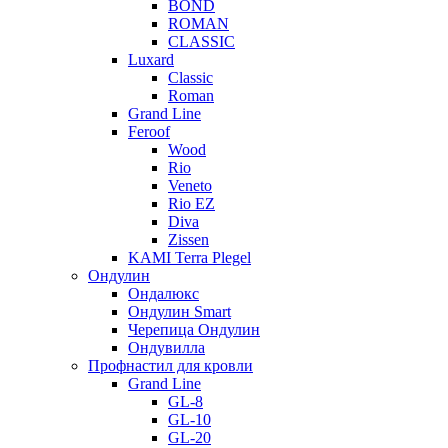
BOND
ROMAN
CLASSIC
Luxard
Classic
Roman
Grand Line
Feroof
Wood
Rio
Veneto
Rio EZ
Diva
Zissen
KAMI Terra Plegel
Ондулин
Ондалюкс
Ондулин Smart
Черепица Ондулин
Ондувилла
Профнастил для кровли
Grand Line
GL-8
GL-10
GL-20