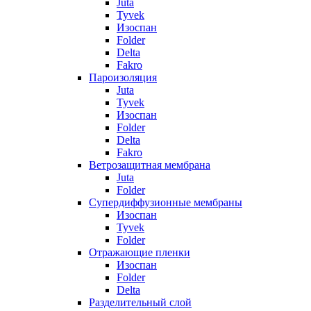
Juta
Tyvek
Изоспан
Folder
Delta
Fakro
Пароизоляция
Juta
Tyvek
Изоспан
Folder
Delta
Fakro
Ветрозащитная мембрана
Juta
Folder
Супердиффузионные мембраны
Изоспан
Tyvek
Folder
Отражающие пленки
Изоспан
Folder
Delta
Разделительный слой