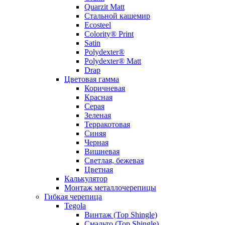
Quarzit Matt
Стальной кашемир
Ecosteel
Colority® Print
Satin
Polydexter®
Polydexter® Matt
Drap
Цветовая гамма
Коричневая
Красная
Серая
Зеленая
Терракотовая
Синяя
Черная
Вишневая
Светлая, бежевая
Цветная
Калькулятор
Монтаж металлочерепицы
Гибкая черепица
Tegola
Винтаж (Top Shingle)
Смальто (Top Shingle)