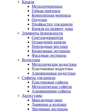
Кровля
Металлочерепица
Гибкая черепица
Композитная черепица
Ондулин
Профнастил для кровли
Кровля по размеру дома
Элементы безопасности
Снегозадержатели
Ограждение кровли
Переходные мостики
Кровельные лестницы
Фасадные лестницы
Водостоки
Металлические водостоки
Пластиковые водостоки
Алюминиевые водостоки
Софиты для кровли
Пластиковые софиты
Металлические софиты
Алюминиевые софиты
Аксессуары
Мансардные окна
Дымники и колпаки
Чердачные лестницы