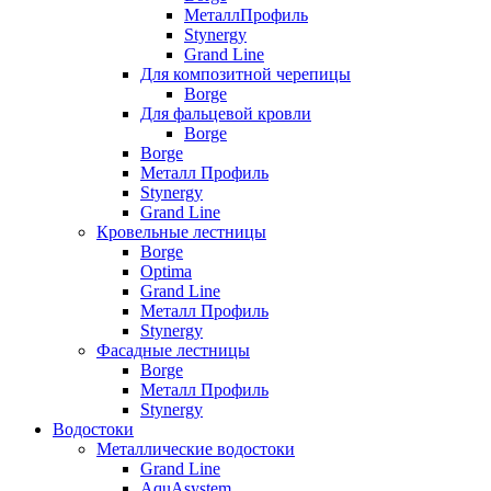
МеталлПрофиль
Stynergy
Grand Line
Для композитной черепицы
Borge
Для фальцевой кровли
Borge
Borge
Металл Профиль
Stynergy
Grand Line
Кровельные лестницы
Borge
Optima
Grand Line
Металл Профиль
Stynergy
Фасадные лестницы
Borge
Металл Профиль
Stynergy
Водостоки
Металлические водостоки
Grand Line
AquAsystem