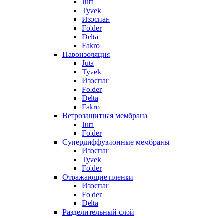
Juta
Tyvek
Изоспан
Folder
Delta
Fakro
Пароизоляция
Juta
Tyvek
Изоспан
Folder
Delta
Fakro
Ветрозащитная мембрана
Juta
Folder
Супердиффузионные мембраны
Изоспан
Tyvek
Folder
Отражающие пленки
Изоспан
Folder
Delta
Разделительный слой