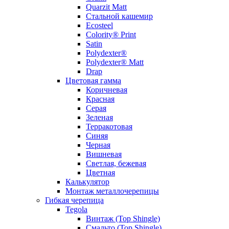
Quarzit Matt
Стальной кашемир
Ecosteel
Colority® Print
Satin
Polydexter®
Polydexter® Matt
Drap
Цветовая гамма
Коричневая
Красная
Серая
Зеленая
Терракотовая
Синяя
Черная
Вишневая
Светлая, бежевая
Цветная
Калькулятор
Монтаж металлочерепицы
Гибкая черепица
Tegola
Винтаж (Top Shingle)
Смальто (Top Shingle)