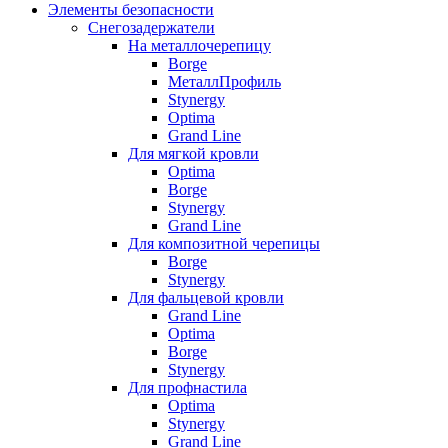
Элементы безопасности
Снегозадержатели
На металлочерепицу
Borge
МеталлПрофиль
Stynergy
Optima
Grand Line
Для мягкой кровли
Optima
Borge
Stynergy
Grand Line
Для композитной черепицы
Borge
Stynergy
Для фальцевой кровли
Grand Line
Optima
Borge
Stynergy
Для профнастила
Optima
Stynergy
Grand Line