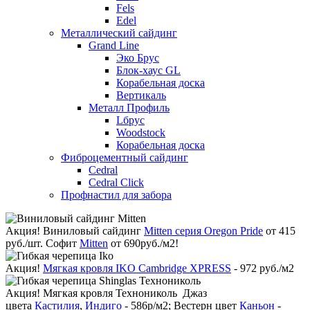
Fels
Edel
Металлический сайдинг
Grand Line
Эко Брус
Блок-хаус GL
Корабельная доска
Вертикаль
Металл Профиль
Lбрус
Woodstock
Корабельная доска
Фиброцементный сайдинг
Cedral
Cedral Click
Профнастил для забора
Акция!
Виниловый сайдинг
Mitten серия Oregon Pride
от 415
руб./шт. Софит
Mitten
от 690руб./м2!
Акция!
Мягкая кровля IKO Cambridge XPRESS
- 972 руб./м2
Акция!
Мягкая кровля Технониколь Джаз
цвета
Кастилия
,
Индиго
- 586р/м2; Вестерн цвет
Каньон
-