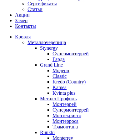
Сертификаты
Статьи
Акции
Замер
Контакты
Кровля
Металлочерепица
Stynergy
Супермонтеррей
Гарда
Grand Line
Модерн
Classic
Kredo (Country)
Kamea
Kvinta plus
Металл Профиль
Монтеррей
Супермонтеррей
Монтекристо
Монтерроса
Трамонтана
Ruukki
Monterrey