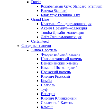
Docke
Корабельный брус Standard, Premium
Елочка Standard
Блок хаус Premium, Lux
Grand Line
Классика Стандарт-коллекция
Акрил Премиум-коллекция
Tundra Дизайн-коллекция
Лайт Эконом-коллекция
Certainteed
Фасадные панели
Альта Профиль
Флорентийский камень
Неаполитанский камень
Венецианский камень
Камень Шотландский
Пражский камень
Кирпич Рижский
Комби
Неаполь
Туф
Венеция
Кирпич Клинкерный
Скалистый Камень
Камень