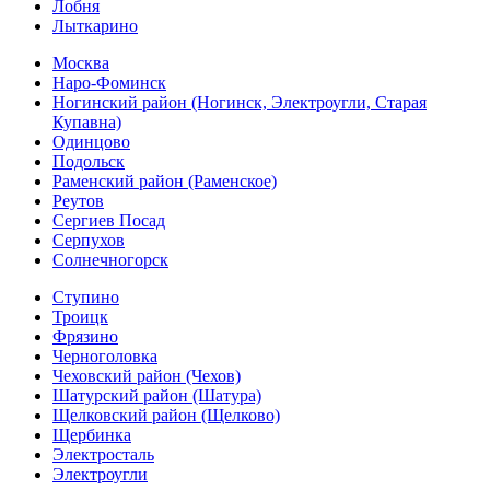
Лобня
Лыткарино
Москва
Наро-Фоминск
Ногинский район (Ногинск, Электроугли, Старая
Купавна)
Одинцово
Подольск
Раменский район (Раменское)
Реутов
Сергиев Посад
Серпухов
Солнечногорск
Ступино
Троицк
Фрязино
Черноголовка
Чеховский район (Чехов)
Шатурский район (Шатура)
Щелковский район (Щелково)
Щербинка
Электросталь
Электроугли