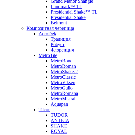
Grand Manor Shangle
Landmark™ TL
Presidential Shake™ TL
Presidential Shake
Belmont
Композитная черепица
AeroDek
Традиция
Робуст
Флоренция
MetroTile
MetroBond
MetroRoman
MetroShake-2
MetroClassic
MetroViksen
MetroGallo
MetroRomana
MetroMistral
Aquapan
Tilcor
TUDOR
ANTICA
SHAKE
ROYAL