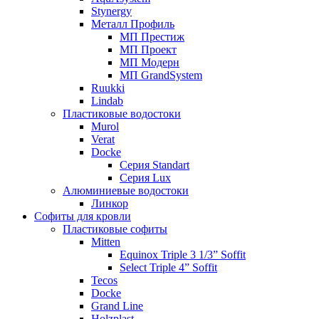
Stynergy
Металл Профиль
МП Престиж
МП Проект
МП Модерн
МП GrandSystem
Ruukki
Lindab
Пластиковые водостоки
Murol
Verat
Docke
Серия Standart
Серия Lux
Алюминиевые водостоки
Линкор
Софиты для кровли
Пластиковые софиты
Mitten
Equinox Triple 3 1/3” Soffit
Select Triple 4” Soffit
Tecos
Docke
Grand Line
Holzplast