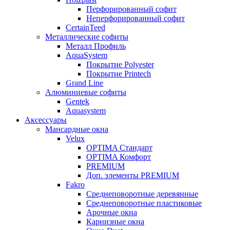
Перфорированный софит
Неперфорированный софит
CertainTeed
Металлические софиты
Металл Профиль
AquaSystem
Покрытие Polyester
Покрытие Printech
Grand Line
Алюминиевые софиты
Gentek
Aquasystem
Аксессуары
Мансардные окна
Velux
OPTIMA Стандарт
OPTIMA Комфорт
PREMIUM
Доп. элементы PREMIUM
Fakro
Cреднеповоротные деревянные
Cреднеповоротные пластиковые
Арочные окна
Карнизные окна