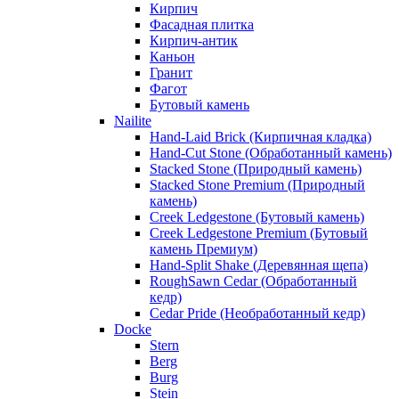
Кирпич
Фасадная плитка
Кирпич-антик
Каньон
Гранит
Фагот
Бутовый камень
Nailite
Hand-Laid Brick (Кирпичная кладка)
Hand-Cut Stone (Обработанный камень)
Stacked Stone (Природный камень)
Stacked Stone Premium (Природный
камень)
Creek Ledgestone (Бутовый камень)
Creek Ledgestone Premium (Бутовый
камень Премиум)
Hand-Split Shake (Деревянная щепа)
RoughSawn Cedar (Обработанный
кедр)
Cedar Pride (Необработанный кедр)
Docke
Stern
Berg
Burg
Stein