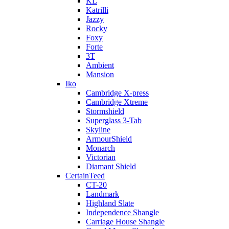
KL
Katrilli
Jazzy
Rocky
Foxy
Forte
3T
Ambient
Mansion
Iko
Cambridge X-press
Cambridge Xtreme
Stormshield
Superglass 3-Tab
Skyline
ArmourShield
Monarch
Victorian
Diamant Shield
CertainTeed
CT-20
Landmark
Highland Slate
Independence Shangle
Carriage House Shangle