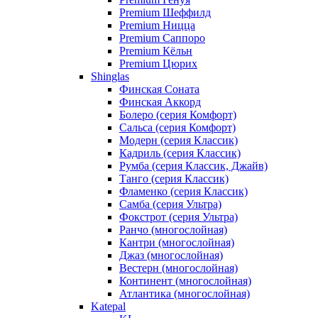
Premium Шеффилд
Premium Ницца
Premium Саппоро
Premium Кёльн
Premium Цюрих
Shinglas
Финская Соната
Финская Аккорд
Болеро (серия Комфорт)
Сальса (серия Комфорт)
Модерн (серия Классик)
Кадриль (серия Классик)
Румба (серия Классик, Джайв)
Танго (серия Классик)
Фламенко (серия Классик)
Самба (серия Ультра)
Фокстрот (серия Ультра)
Ранчо (многослойная)
Кантри (многослойная)
Джаз (многослойная)
Вестерн (многослойная)
Континент (многослойная)
Атлантика (многослойная)
Katepal