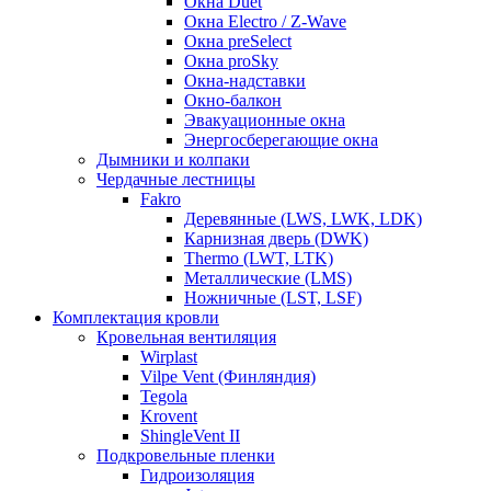
Окна Duet
Окна Electro / Z-Wave
Окна preSelect
Окна proSky
Окна-надставки
Окно-балкон
Эвакуационные окна
Энергосберегающие окна
Дымники и колпаки
Чердачные лестницы
Fakro
Деревянные (LWS, LWK, LDK)
Карнизная дверь (DWK)
Thermo (LWT, LTK)
Металлические (LMS)
Ножничные (LST, LSF)
Комплектация кровли
Кровельная вентиляция
Wirplast
Vilpe Vent (Финляндия)
Tegola
Krovent
ShingleVent II
Подкровельные пленки
Гидроизоляция