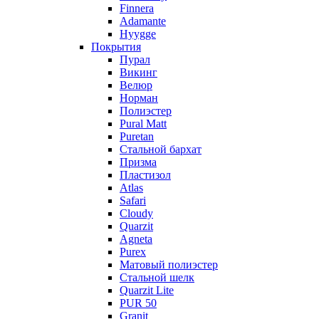
Finnera
Adamante
Hyygge
Покрытия
Пурал
Викинг
Велюр
Норман
Полиэстер
Pural Matt
Puretan
Стальной бархат
Призма
Пластизол
Atlas
Safari
Cloudy
Quarzit
Agneta
Purex
Матовый полиэстер
Стальной шелк
Quarzit Lite
PUR 50
Granit