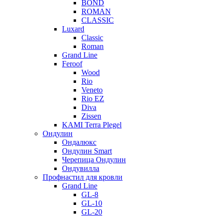
BOND
ROMAN
CLASSIC
Luxard
Classic
Roman
Grand Line
Feroof
Wood
Rio
Veneto
Rio EZ
Diva
Zissen
KAMI Terra Plegel
Ондулин
Ондалюкс
Ондулин Smart
Черепица Ондулин
Ондувилла
Профнастил для кровли
Grand Line
GL-8
GL-10
GL-20