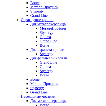
Borge
Металл Профиль
Stynergy
Grand Line
Ограждение кровли
Для металлочерепицы
МеталлПрофиль
Stynergy
Optima
Grand Line
Borge
Для парапета кровли
Stynergy
Для фальцевой кровли
Grand Line
Optima
Stynergy
Borge
Borge
Металл Профиль
Stynergy
Grand Line
Переходные мостики
Для металлочерепицы
Borge