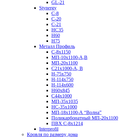
GL-21
Stynergy
C-8
C-20
C-21
НС35
Н60
H75
Металл Профиль
С-8х1150
МП-10x1100-А,В
МП-20х1100
С21х1000-А, В
H-75х750
Н-114х750
Н-114х600
Н60х845
С44х1000
МП-35х1035
НС-35х1000
МП-18х1100-А “Волна”
Поликарбонатный МП-20х1100
ПВХ С-8х1214
Interprofil
Кровля по размеру дома