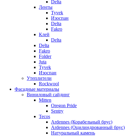
Delta
Ленты
Tyvek
Изоспан
Delta
Fakro
Клей
Delta
Delta
Fakro
Folder
Juta
Tyvek
Изоспан
Утеплители
Rockwool
Фасадные материалы
Виниловый сайдинг
Mitten
Oregon Pride
Sentry
Tecos
Ardennes (Корабельный брус)
Ardennes (Оцилиндрованный брус)
Натуральный камень