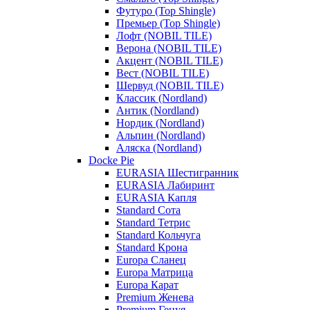
Футуро (Top Shingle)
Премьер (Top Shingle)
Лофт (NOBIL TILE)
Верона (NOBIL TILE)
Акцент (NOBIL TILE)
Вест (NOBIL TILE)
Шервуд (NOBIL TILE)
Классик (Nordland)
Антик (Nordland)
Нордик (Nordland)
Альпин (Nordland)
Аляска (Nordland)
Docke Pie
EURASIA Шестигранник
EURASIA Лабиринт
EURASIA Капля
Standard Сота
Standard Тетрис
Standard Кольчуга
Standard Крона
Europa Сланец
Europa Матрица
Europa Карат
Premium Женева
Premium Генуя