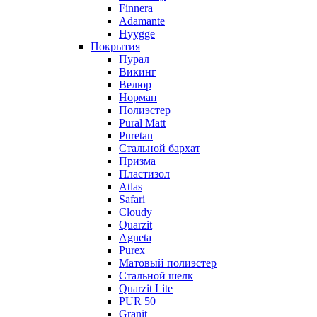
Finnera
Adamante
Hyygge
Покрытия
Пурал
Викинг
Велюр
Норман
Полиэстер
Pural Matt
Puretan
Стальной бархат
Призма
Пластизол
Atlas
Safari
Cloudy
Quarzit
Agneta
Purex
Матовый полиэстер
Стальной шелк
Quarzit Lite
PUR 50
Granit