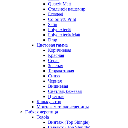
Quarzit Matt
Стальной кашемир
Ecosteel
Colority® Print
Satin
Polydexter®
Polydexter® Matt
Drap
Цветовая гамма
Коричневая
Красная
Серая
Зеленая
Терракотовая
Синяя
Черная
Вишневая
Светлая, бежевая
Цветная
Калькулятор
Монтаж металлочерепицы
Гибкая черепица
Tegola
Винтаж (Top Shingle)
Смальто (Top Shingle)