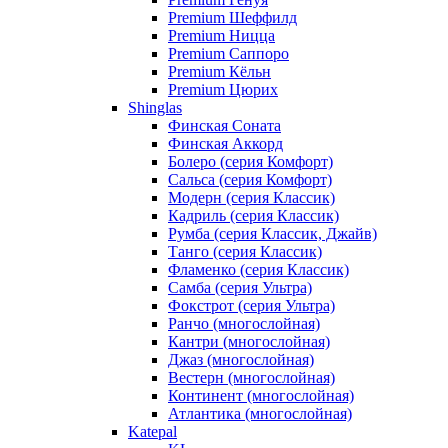
Premium Шеффилд
Premium Ницца
Premium Саппоро
Premium Кёльн
Premium Цюрих
Shinglas
Финская Соната
Финская Аккорд
Болеро (серия Комфорт)
Сальса (серия Комфорт)
Модерн (серия Классик)
Кадриль (серия Классик)
Румба (серия Классик, Джайв)
Танго (серия Классик)
Фламенко (серия Классик)
Самба (серия Ультра)
Фокстрот (серия Ультра)
Ранчо (многослойная)
Кантри (многослойная)
Джаз (многослойная)
Вестерн (многослойная)
Континент (многослойная)
Атлантика (многослойная)
Katepal