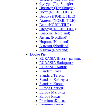
Футуро (Top Shingle)
Премьер (Top Shingle)
Лофт (NOBIL TILE)
Верона (NOBIL TILE)
Акцент (NOBIL TILE)
Вест (NOBIL TILE)
Шервуд (NOBIL TILE)
Классик (Nordland)
Антик (Nordland)
Нордик (Nordland)
Альпин (Nordland)
Аляска (Nordland)
Docke Pie
EURASIA Шестигранник
EURASIA Лабиринт
EURASIA Капля
Standard Сота
Standard Тетрис
Standard Кольчуга
Standard Крона
Europa Сланец
Europa Матрица
Europa Карат
Premium Женева
Premium Генуя