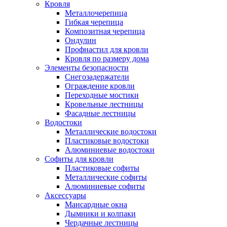
Кровля
Металлочерепица
Гибкая черепица
Композитная черепица
Ондулин
Профнастил для кровли
Кровля по размеру дома
Элементы безопасности
Снегозадержатели
Ограждение кровли
Переходные мостики
Кровельные лестницы
Фасадные лестницы
Водостоки
Металлические водостоки
Пластиковые водостоки
Алюминиевые водостоки
Софиты для кровли
Пластиковые софиты
Металлические софиты
Алюминиевые софиты
Аксессуары
Мансардные окна
Дымники и колпаки
Чердачные лестницы