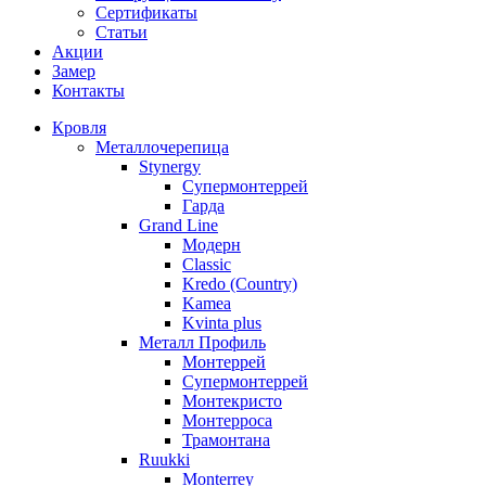
Сертификаты
Статьи
Акции
Замер
Контакты
Кровля
Металлочерепица
Stynergy
Супермонтеррей
Гарда
Grand Line
Модерн
Classic
Kredo (Country)
Kamea
Kvinta plus
Металл Профиль
Монтеррей
Супермонтеррей
Монтекристо
Монтерроса
Трамонтана
Ruukki
Monterrey