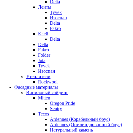
Delta
Ленты
Tyvek
Изоспан
Delta
Fakro
Клей
Delta
Delta
Fakro
Folder
Juta
Tyvek
Изоспан
Утеплители
Rockwool
Фасадные материалы
Виниловый сайдинг
Mitten
Oregon Pride
Sentry
Tecos
Ardennes (Корабельный брус)
Ardennes (Оцилиндрованный брус)
Натуральный камень