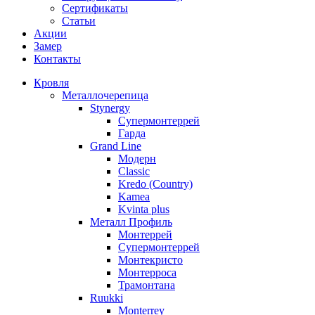
Сертификаты
Статьи
Акции
Замер
Контакты
Кровля
Металлочерепица
Stynergy
Супермонтеррей
Гарда
Grand Line
Модерн
Classic
Kredo (Country)
Kamea
Kvinta plus
Металл Профиль
Монтеррей
Супермонтеррей
Монтекристо
Монтерроса
Трамонтана
Ruukki
Monterrey