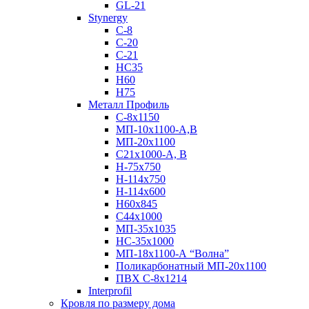
GL-21
Stynergy
C-8
C-20
C-21
НС35
Н60
H75
Металл Профиль
С-8х1150
МП-10x1100-А,В
МП-20х1100
С21х1000-А, В
H-75х750
Н-114х750
Н-114х600
Н60х845
С44х1000
МП-35х1035
НС-35х1000
МП-18х1100-А “Волна”
Поликарбонатный МП-20х1100
ПВХ С-8х1214
Interprofil
Кровля по размеру дома