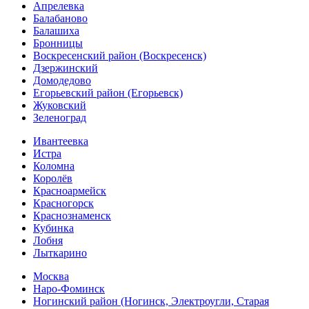
Апрелевка
Балабаново
Балашиха
Бронницы
Воскресенский район (Воскресенск)
Дзержинский
Домодедово
Егорьевский район (Егорьевск)
Жуковский
Зеленоград
Ивантеевка
Истра
Коломна
Королёв
Красноармейск
Красногорск
Краснознаменск
Кубинка
Лобня
Лыткарино
Москва
Наро-Фоминск
Ногинский район (Ногинск, Электроугли, Старая