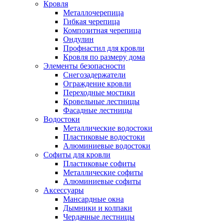
Кровля
Металлочерепица
Гибкая черепица
Композитная черепица
Ондулин
Профнастил для кровли
Кровля по размеру дома
Элементы безопасности
Снегозадержатели
Ограждение кровли
Переходные мостики
Кровельные лестницы
Фасадные лестницы
Водостоки
Металлические водостоки
Пластиковые водостоки
Алюминиевые водостоки
Софиты для кровли
Пластиковые софиты
Металлические софиты
Алюминиевые софиты
Аксессуары
Мансардные окна
Дымники и колпаки
Чердачные лестницы