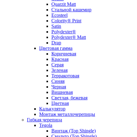
Quarzit Matt
Стальной кашемир
Ecosteel
Colority® Print
Satin
Polydexter®
Polydexter® Matt
Drap
Цветовая гамма
Коричневая
Красная
Серая
Зеленая
Терракотовая
Синяя
Черная
Вишневая
Светлая, бежевая
Цветная
Калькулятор
Монтаж металлочерепицы
Гибкая черепица
Tegola
Винтаж (Top Shingle)
Смальто (Top Shingle)