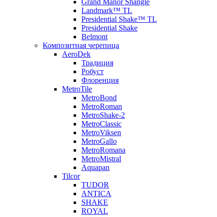
Grand Manor Shangle
Landmark™ TL
Presidential Shake™ TL
Presidential Shake
Belmont
Композитная черепица
AeroDek
Традиция
Робуст
Флоренция
MetroTile
MetroBond
MetroRoman
MetroShake-2
MetroClassic
MetroViksen
MetroGallo
MetroRomana
MetroMistral
Aquapan
Tilcor
TUDOR
ANTICA
SHAKE
ROYAL