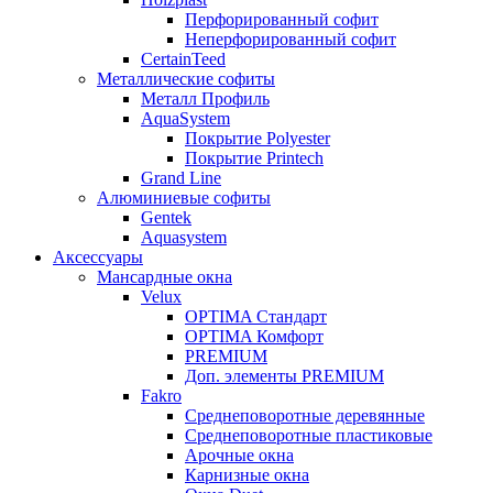
Перфорированный софит
Неперфорированный софит
CertainTeed
Металлические софиты
Металл Профиль
AquaSystem
Покрытие Polyester
Покрытие Printech
Grand Line
Алюминиевые софиты
Gentek
Aquasystem
Аксессуары
Мансардные окна
Velux
OPTIMA Стандарт
OPTIMA Комфорт
PREMIUM
Доп. элементы PREMIUM
Fakro
Cреднеповоротные деревянные
Cреднеповоротные пластиковые
Арочные окна
Карнизные окна