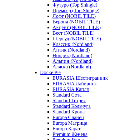
Футуро (Top Shingle)
Премьер (Top Shingle)
Лофт (NOBIL TILE)
Верона (NOBIL TILE)
Акцент (NOBIL TILE)
Вест (NOBIL TILE)
Шервуд (NOBIL TILE)
Классик (Nordland)
Антик (Nordland)
Нордик (Nordland)
Альпин (Nordland)
Аляска (Nordland)
Docke Pie
EURASIA Шестигранник
EURASIA Лабиринт
EURASIA Капля
Standard Сота
Standard Тетрис
Standard Кольчуга
Standard Крона
Europa Сланец
Europa Матрица
Europa Карат
Premium Женева
Premium Генуя