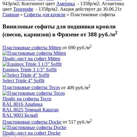
943р/м2; Континент цвет
Америка
- 1358р/м2; Атлантика
цвет
Тенерифе
- 1358р/м2. Акция действует до 30.06.21г
Главная
»
Софиты для кровли
»
Пластиковые софиты
Виниловые софиты для подшивки кровли
2
(свесов, карнизов) в Фрязене от 388 руб./м
2
Пластиковые софиты Mitten
от 690 руб./м
Прайс-лист на софит Mitten
Equinox Triple 3 1/3” Soffit
Select Triple 4” Soffit
2
Пластиковые софиты Tecos
от 409 руб./м
Прайс на софиты Tecos
RAL 8016 Арабика
RAL 8025 Темный Каштан
RAL 9003 Белый
2
Пластиковые софиты Docke
от 517 руб./м
Прайс-лист на софит Docke