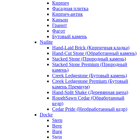
Кирпич
Фасадная плитка
Кирпич-антик
Каньон
Гранит
Фагот
Бутовый камень
Nailite
Hand-Laid Brick (Кирпичная кладка)
Hand-Cut Stone (Обработанный камень)
Stacked Stone (Природный камень)
Stacked Stone Premium (Природный
камень)
Creek Ledgestone (Бутовый камень)
Creek Ledgestone Premium (Бутовый
камень Премиум)
Hand-Split Shake (Деревянная щепа)
RoughSawn Cedar (Обработанный
кедр)
Cedar Pride (Необработанный кедр)
Docke
Stern
Berg
Burg
Stein