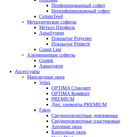
Перфорированный софит
Неперфорированный софит
CertainTeed
Металлические софиты
Металл Профиль
AquaSystem
Покрытие Polyester
Покрытие Printech
Grand Line
Алюминиевые софиты
Gentek
Aquasystem
Аксессуары
Мансардные окна
Velux
OPTIMA Стандарт
OPTIMA Комфорт
PREMIUM
Доп. элементы PREMIUM
Fakro
Cреднеповоротные деревянные
Cреднеповоротные пластиковые
Арочные окна
Карнизные окна