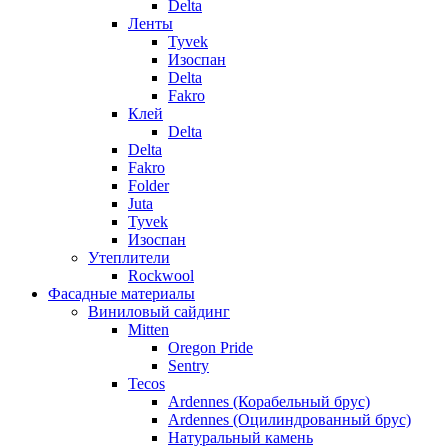
Delta
Ленты
Tyvek
Изоспан
Delta
Fakro
Клей
Delta
Delta
Fakro
Folder
Juta
Tyvek
Изоспан
Утеплители
Rockwool
Фасадные материалы
Виниловый сайдинг
Mitten
Oregon Pride
Sentry
Tecos
Ardennes (Корабельный брус)
Ardennes (Оцилиндрованный брус)
Натуральный камень