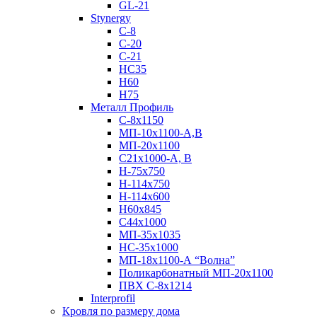
GL-21
Stynergy
C-8
C-20
C-21
НС35
Н60
H75
Металл Профиль
С-8х1150
МП-10x1100-А,В
МП-20х1100
С21х1000-А, В
H-75х750
Н-114х750
Н-114х600
Н60х845
С44х1000
МП-35х1035
НС-35х1000
МП-18х1100-А “Волна”
Поликарбонатный МП-20х1100
ПВХ С-8х1214
Interprofil
Кровля по размеру дома