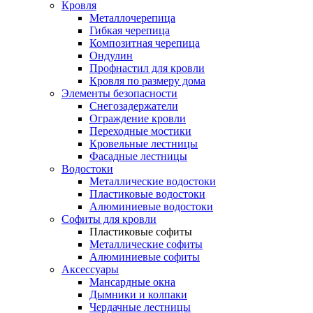
Кровля
Металлочерепица
Гибкая черепица
Композитная черепица
Ондулин
Профнастил для кровли
Кровля по размеру дома
Элементы безопасности
Снегозадержатели
Ограждение кровли
Переходные мостики
Кровельные лестницы
Фасадные лестницы
Водостоки
Металлические водостоки
Пластиковые водостоки
Алюминиевые водостоки
Софиты для кровли
Пластиковые софиты
Металлические софиты
Алюминиевые софиты
Аксессуары
Мансардные окна
Дымники и колпаки
Чердачные лестницы