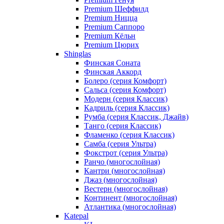
Premium Шеффилд
Premium Ницца
Premium Саппоро
Premium Кёльн
Premium Цюрих
Shinglas
Финская Соната
Финская Аккорд
Болеро (серия Комфорт)
Сальса (серия Комфорт)
Модерн (серия Классик)
Кадриль (серия Классик)
Румба (серия Классик, Джайв)
Танго (серия Классик)
Фламенко (серия Классик)
Самба (серия Ультра)
Фокстрот (серия Ультра)
Ранчо (многослойная)
Кантри (многослойная)
Джаз (многослойная)
Вестерн (многослойная)
Континент (многослойная)
Атлантика (многослойная)
Katepal