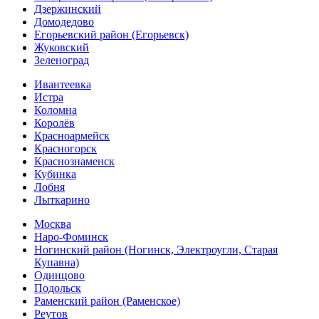
Дзержинский
Домодедово
Егорьевский район (Егорьевск)
Жуковский
Зеленоград
Ивантеевка
Истра
Коломна
Королёв
Красноармейск
Красногорск
Краснознаменск
Кубинка
Лобня
Лыткарино
Москва
Наро-Фоминск
Ногинский район (Ногинск, Электроугли, Старая
Купавна)
Одинцово
Подольск
Раменский район (Раменское)
Реутов