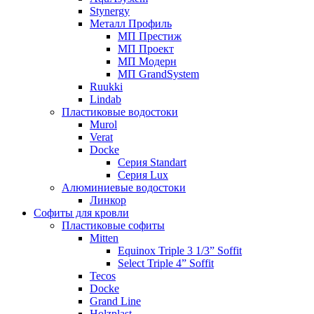
Stynergy
Металл Профиль
МП Престиж
МП Проект
МП Модерн
МП GrandSystem
Ruukki
Lindab
Пластиковые водостоки
Murol
Verat
Docke
Серия Standart
Серия Lux
Алюминиевые водостоки
Линкор
Софиты для кровли
Пластиковые софиты
Mitten
Equinox Triple 3 1/3” Soffit
Select Triple 4” Soffit
Tecos
Docke
Grand Line
Holzplast