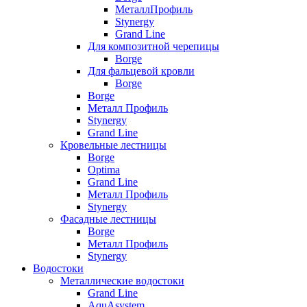
МеталлПрофиль
Stynergy
Grand Line
Для композитной черепицы
Borge
Для фальцевой кровли
Borge
Borge
Металл Профиль
Stynergy
Grand Line
Кровельные лестницы
Borge
Optima
Grand Line
Металл Профиль
Stynergy
Фасадные лестницы
Borge
Металл Профиль
Stynergy
Водостоки
Металлические водостоки
Grand Line
AquAsystem