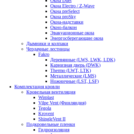
Окна Duet
Окна Electro / Z-Wave
Окна preSelect
Окна proSky
Окна-надставки
Окно-балкон
Эвакуационные окна
Энергосберегающие окна
Дымники и колпаки
Чердачные лестницы
Fakro
Деревянные (LWS, LWK, LDK)
Карнизная дверь (DWK)
Thermo (LWT, LTK)
Металлические (LMS)
Ножничные (LST, LSF)
Комплектация кровли
Кровельная вентиляция
Wirplast
Vilpe Vent (Финляндия)
Tegola
Krovent
ShingleVent II
Подкровельные пленки
Гидроизоляция