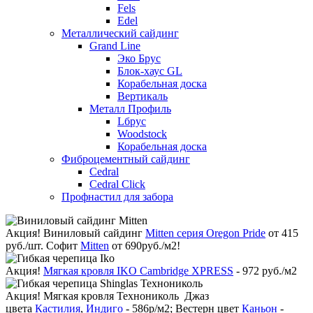
Fels
Edel
Металлический сайдинг
Grand Line
Эко Брус
Блок-хаус GL
Корабельная доска
Вертикаль
Металл Профиль
Lбрус
Woodstock
Корабельная доска
Фиброцементный сайдинг
Cedral
Cedral Click
Профнастил для забора
Акция!
Виниловый сайдинг
Mitten серия Oregon Pride
от 415
руб./шт. Софит
Mitten
от 690руб./м2!
Акция!
Мягкая кровля IKO Cambridge XPRESS
- 972 руб./м2
Акция!
Мягкая кровля Технониколь Джаз
цвета
Кастилия
,
Индиго
- 586р/м2; Вестерн цвет
Каньон
-