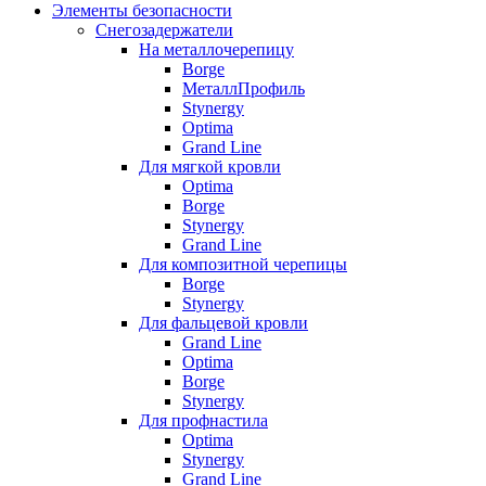
Элементы безопасности
Снегозадержатели
На металлочерепицу
Borge
МеталлПрофиль
Stynergy
Optima
Grand Line
Для мягкой кровли
Optima
Borge
Stynergy
Grand Line
Для композитной черепицы
Borge
Stynergy
Для фальцевой кровли
Grand Line
Optima
Borge
Stynergy
Для профнастила
Optima
Stynergy
Grand Line