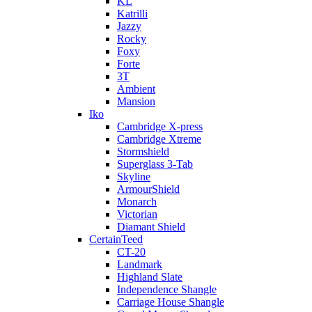
KL
Katrilli
Jazzy
Rocky
Foxy
Forte
3T
Ambient
Mansion
Iko
Cambridge X-press
Cambridge Xtreme
Stormshield
Superglass 3-Tab
Skyline
ArmourShield
Monarch
Victorian
Diamant Shield
CertainTeed
CT-20
Landmark
Highland Slate
Independence Shangle
Carriage House Shangle