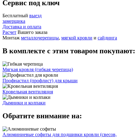
Сервис под ключ
Бесплатный
выезд
замерщика
Доставка и оплата
Расчет
Вашего заказа
Монтаж
металлочерепицы
,
мягкой кровли
и
сайдинга
В комплекте с этим товаром покупают:
Мягкая кровля (гибкая черепица)
Профнастил (профлист) для крыши
Кровельная вентиляция
Дымники и колпаки
Обратите внимание на:
Алюминиевые софиты для подшивки кровли (свесов,