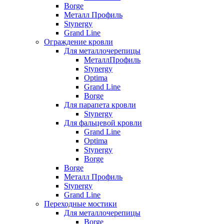
Borge
Металл Профиль
Stynergy
Grand Line
Ограждение кровли
Для металлочерепицы
МеталлПрофиль
Stynergy
Optima
Grand Line
Borge
Для парапета кровли
Stynergy
Для фальцевой кровли
Grand Line
Optima
Stynergy
Borge
Borge
Металл Профиль
Stynergy
Grand Line
Переходные мостики
Для металлочерепицы
Borge