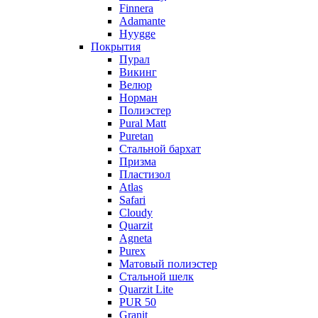
Finnera
Adamante
Hyygge
Покрытия
Пурал
Викинг
Велюр
Норман
Полиэстер
Pural Matt
Puretan
Стальной бархат
Призма
Пластизол
Atlas
Safari
Cloudy
Quarzit
Agneta
Purex
Матовый полиэстер
Стальной шелк
Quarzit Lite
PUR 50
Granit