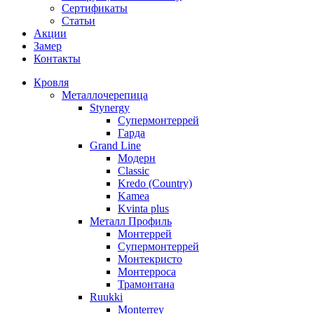
Сертификаты
Статьи
Акции
Замер
Контакты
Кровля
Металлочерепица
Stynergy
Супермонтеррей
Гарда
Grand Line
Модерн
Classic
Kredo (Country)
Kamea
Kvinta plus
Металл Профиль
Монтеррей
Супермонтеррей
Монтекристо
Монтерроса
Трамонтана
Ruukki
Monterrey