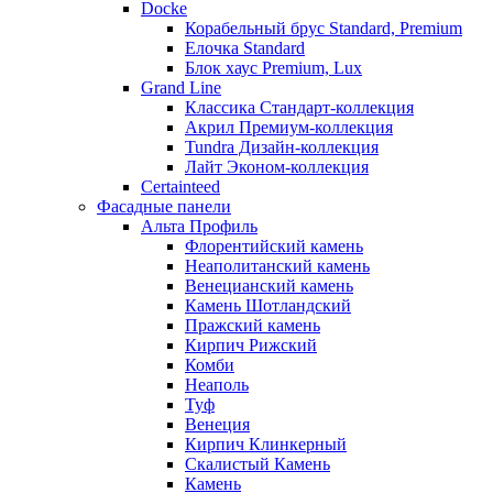
Docke
Корабельный брус Standard, Premium
Елочка Standard
Блок хаус Premium, Lux
Grand Line
Классика Стандарт-коллекция
Акрил Премиум-коллекция
Tundra Дизайн-коллекция
Лайт Эконом-коллекция
Certainteed
Фасадные панели
Альта Профиль
Флорентийский камень
Неаполитанский камень
Венецианский камень
Камень Шотландский
Пражский камень
Кирпич Рижский
Комби
Неаполь
Туф
Венеция
Кирпич Клинкерный
Скалистый Камень
Камень