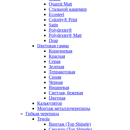
Quarzit Matt
Стальной кашемир
Ecosteel
Colority® Print
Satin
Polydexter®
Polydexter® Matt
Drap
Цветовая гамма
Коричневая
Красная
Серая
Зеленая
Терракотовая
Синяя
Черная
Вишневая
Светлая, бежевая
Цветная
Калькулятор
Монтаж металлочерепицы
Гибкая черепица
Tegola
Винтаж (Top Shingle)
Смальто (Top Shingle)