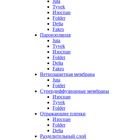
Juta
Tyvek
Изоспан
Folder
Delta
Fakro
Пароизоляция
Juta
Tyvek
Изоспан
Folder
Delta
Fakro
Ветрозащитная мембрана
Juta
Folder
Супердиффузионные мембраны
Изоспан
Tyvek
Folder
Отражающие пленки
Изоспан
Folder
Delta
Разделительный слой