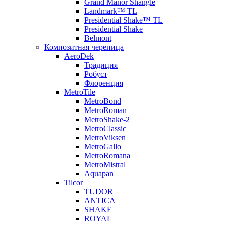
Grand Manor Shangle
Landmark™ TL
Presidential Shake™ TL
Presidential Shake
Belmont
Композитная черепица
AeroDek
Традиция
Робуст
Флоренция
MetroTile
MetroBond
MetroRoman
MetroShake-2
MetroClassic
MetroViksen
MetroGallo
MetroRomana
MetroMistral
Aquapan
Tilcor
TUDOR
ANTICA
SHAKE
ROYAL