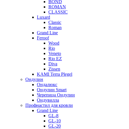
BOND
ROMAN
CLASSIC
Luxard
Classic
Roman
Grand Line
Feroof
Wood
Rio
Veneto
Rio EZ
Diva
Zissen
KAMI Terra Plegel
Ондулин
Ондалюкс
Ондулин Smart
Черепица Ондулин
Ондувилла
Профнастил для кровли
Grand Line
GL-8
GL-10
GL-20