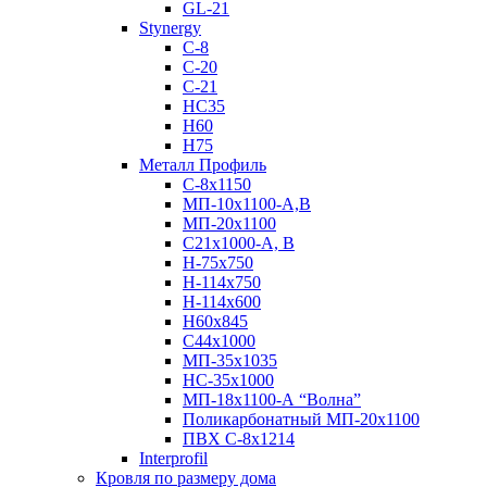
GL-21
Stynergy
C-8
C-20
C-21
НС35
Н60
H75
Металл Профиль
С-8х1150
МП-10x1100-А,В
МП-20х1100
С21х1000-А, В
H-75х750
Н-114х750
Н-114х600
Н60х845
С44х1000
МП-35х1035
НС-35х1000
МП-18х1100-А “Волна”
Поликарбонатный МП-20х1100
ПВХ С-8х1214
Interprofil
Кровля по размеру дома