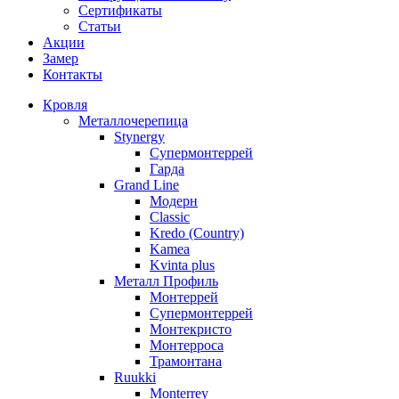
Сертификаты
Статьи
Акции
Замер
Контакты
Кровля
Металлочерепица
Stynergy
Супермонтеррей
Гарда
Grand Line
Модерн
Classic
Kredo (Country)
Kamea
Kvinta plus
Металл Профиль
Монтеррей
Супермонтеррей
Монтекристо
Монтерроса
Трамонтана
Ruukki
Monterrey