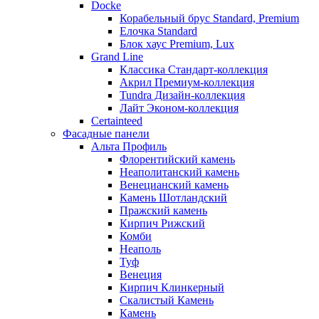
Docke
Корабельный брус Standard, Premium
Елочка Standard
Блок хаус Premium, Lux
Grand Line
Классика Стандарт-коллекция
Акрил Премиум-коллекция
Tundra Дизайн-коллекция
Лайт Эконом-коллекция
Certainteed
Фасадные панели
Альта Профиль
Флорентийский камень
Неаполитанский камень
Венецианский камень
Камень Шотландский
Пражский камень
Кирпич Рижский
Комби
Неаполь
Туф
Венеция
Кирпич Клинкерный
Скалистый Камень
Камень