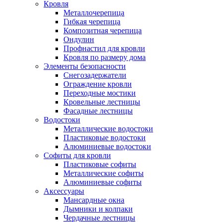
Кровля
Металлочерепица
Гибкая черепица
Композитная черепица
Ондулин
Профнастил для кровли
Кровля по размеру дома
Элементы безопасности
Снегозадержатели
Ограждение кровли
Переходные мостики
Кровельные лестницы
Фасадные лестницы
Водостоки
Металлические водостоки
Пластиковые водостоки
Алюминиевые водостоки
Софиты для кровли
Пластиковые софиты
Металлические софиты
Алюминиевые софиты
Аксессуары
Мансардные окна
Дымники и колпаки
Чердачные лестницы