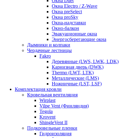
Окна Duet
Окна Electro / Z-Wave
Окна preSelect
Окна proSky
Окна-надставки
Окно-балкон
Эвакуационные окна
Энергосберегающие окна
Дымники и колпаки
Чердачные лестницы
Fakro
Деревянные (LWS, LWK, LDK)
Карнизная дверь (DWK)
Thermo (LWT, LTK)
Металлические (LMS)
Ножничные (LST, LSF)
Комплектация кровли
Кровельная вентиляция
Wirplast
Vilpe Vent (Финляндия)
Tegola
Krovent
ShingleVent II
Подкровельные пленки
Гидроизоляция