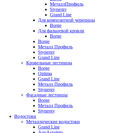
МеталлПрофиль
Stynergy
Grand Line
Для композитной черепицы
Borge
Для фальцевой кровли
Borge
Borge
Металл Профиль
Stynergy
Grand Line
Кровельные лестницы
Borge
Optima
Grand Line
Металл Профиль
Stynergy
Фасадные лестницы
Borge
Металл Профиль
Stynergy
Водостоки
Металлические водостоки
Grand Line
AquAsystem