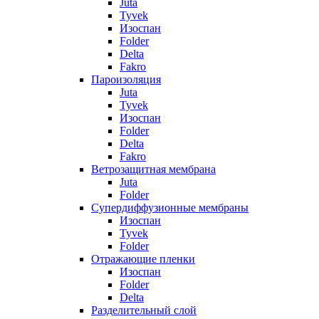
Juta
Tyvek
Изоспан
Folder
Delta
Fakro
Пароизоляция
Juta
Tyvek
Изоспан
Folder
Delta
Fakro
Ветрозащитная мембрана
Juta
Folder
Супердиффузионные мембраны
Изоспан
Tyvek
Folder
Отражающие пленки
Изоспан
Folder
Delta
Разделительный слой