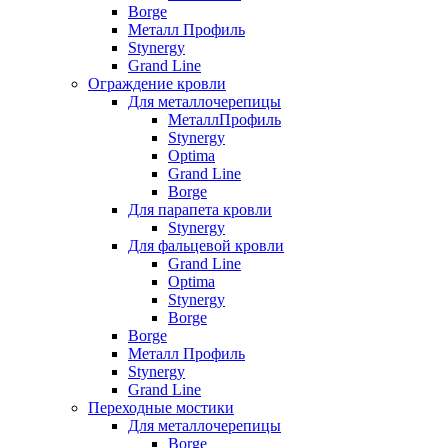
Borge
Металл Профиль
Stynergy
Grand Line
Ограждение кровли
Для металлочерепицы
МеталлПрофиль
Stynergy
Optima
Grand Line
Borge
Для парапета кровли
Stynergy
Для фальцевой кровли
Grand Line
Optima
Stynergy
Borge
Borge
Металл Профиль
Stynergy
Grand Line
Переходные мостики
Для металлочерепицы
Borge