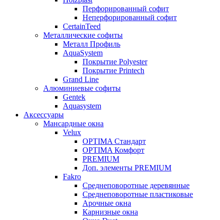
Перфорированный софит
Неперфорированный софит
CertainTeed
Металлические софиты
Металл Профиль
AquaSystem
Покрытие Polyester
Покрытие Printech
Grand Line
Алюминиевые софиты
Gentek
Aquasystem
Аксессуары
Мансардные окна
Velux
OPTIMA Стандарт
OPTIMA Комфорт
PREMIUM
Доп. элементы PREMIUM
Fakro
Cреднеповоротные деревянные
Cреднеповоротные пластиковые
Арочные окна
Карнизные окна