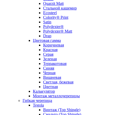
Quarzit Matt
Стальной кашемир
Ecosteel
Colority® Print
Satin
Polydexter®
Polydexter® Matt
Drap
Цветовая гамма
Коричневая
Красная
Серая
Зеленая
Терракотовая
Синяя
Черная
Вишневая
Светлая, бежевая
Цветная
Калькулятор
Монтаж металлочерепицы
Гибкая черепица
Tegola
Винтаж (Top Shingle)
Смальто (Top Shingle)