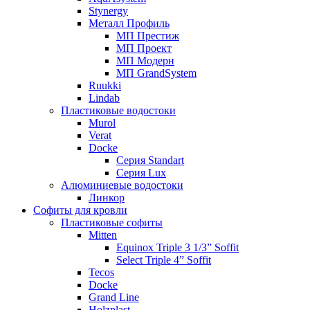
Stynergy
Металл Профиль
МП Престиж
МП Проект
МП Модерн
МП GrandSystem
Ruukki
Lindab
Пластиковые водостоки
Murol
Verat
Docke
Серия Standart
Серия Lux
Алюминиевые водостоки
Линкор
Софиты для кровли
Пластиковые софиты
Mitten
Equinox Triple 3 1/3” Soffit
Select Triple 4” Soffit
Tecos
Docke
Grand Line
Holzplast