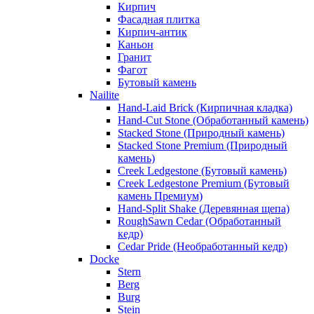
Кирпич
Фасадная плитка
Кирпич-антик
Каньон
Гранит
Фагот
Бутовый камень
Nailite
Hand-Laid Brick (Кирпичная кладка)
Hand-Cut Stone (Обработанный камень)
Stacked Stone (Природный камень)
Stacked Stone Premium (Природный
камень)
Creek Ledgestone (Бутовый камень)
Creek Ledgestone Premium (Бутовый
камень Премиум)
Hand-Split Shake (Деревянная щепа)
RoughSawn Cedar (Обработанный
кедр)
Cedar Pride (Необработанный кедр)
Docke
Stern
Berg
Burg
Stein