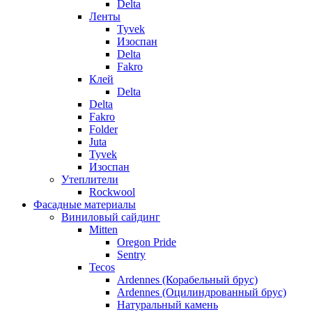
Delta
Ленты
Tyvek
Изоспан
Delta
Fakro
Клей
Delta
Delta
Fakro
Folder
Juta
Tyvek
Изоспан
Утеплители
Rockwool
Фасадные материалы
Виниловый сайдинг
Mitten
Oregon Pride
Sentry
Tecos
Ardennes (Корабельный брус)
Ardennes (Оцилиндрованный брус)
Натуральный камень