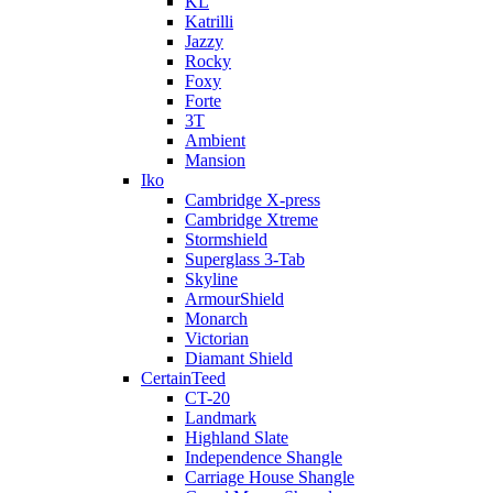
KL
Katrilli
Jazzy
Rocky
Foxy
Forte
3T
Ambient
Mansion
Iko
Cambridge X-press
Cambridge Xtreme
Stormshield
Superglass 3-Tab
Skyline
ArmourShield
Monarch
Victorian
Diamant Shield
CertainTeed
CT-20
Landmark
Highland Slate
Independence Shangle
Carriage House Shangle