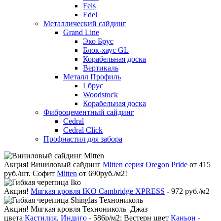
Fels
Edel
Металлический сайдинг
Grand Line
Эко Брус
Блок-хаус GL
Корабельная доска
Вертикаль
Металл Профиль
Lбрус
Woodstock
Корабельная доска
Фиброцементный сайдинг
Cedral
Cedral Click
Профнастил для забора
Акция!
Виниловый сайдинг
Mitten серия Oregon Pride
от 415
руб./шт. Софит
Mitten
от 690руб./м2!
Акция!
Мягкая кровля IKO Cambridge XPRESS
- 972 руб./м2
Акция!
Мягкая кровля Технониколь Джаз
цвета
Кастилия
,
Индиго
- 586р/м2; Вестерн цвет
Каньон
-