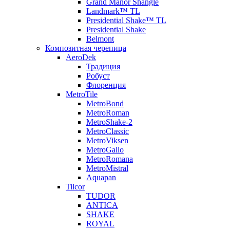
Grand Manor Shangle
Landmark™ TL
Presidential Shake™ TL
Presidential Shake
Belmont
Композитная черепица
AeroDek
Традиция
Робуст
Флоренция
MetroTile
MetroBond
MetroRoman
MetroShake-2
MetroClassic
MetroViksen
MetroGallo
MetroRomana
MetroMistral
Aquapan
Tilcor
TUDOR
ANTICA
SHAKE
ROYAL