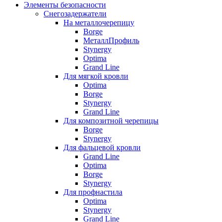
Элементы безопасности
Снегозадержатели
На металлочерепицу
Borge
МеталлПрофиль
Stynergy
Optima
Grand Line
Для мягкой кровли
Optima
Borge
Stynergy
Grand Line
Для композитной черепицы
Borge
Stynergy
Для фальцевой кровли
Grand Line
Optima
Borge
Stynergy
Для профнастила
Optima
Stynergy
Grand Line