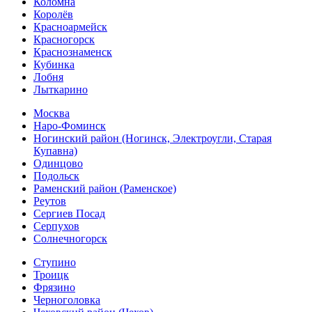
Коломна
Королёв
Красноармейск
Красногорск
Краснознаменск
Кубинка
Лобня
Лыткарино
Москва
Наро-Фоминск
Ногинский район (Ногинск, Электроугли, Старая
Купавна)
Одинцово
Подольск
Раменский район (Раменское)
Реутов
Сергиев Посад
Серпухов
Солнечногорск
Ступино
Троицк
Фрязино
Черноголовка