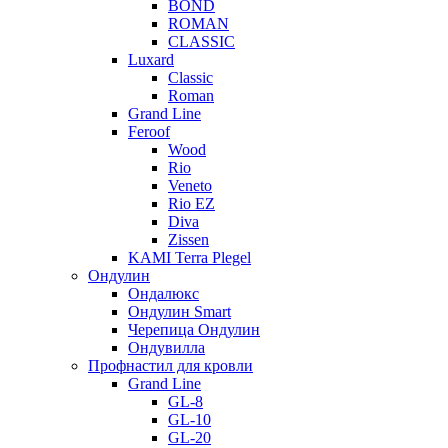
BOND
ROMAN
CLASSIC
Luxard
Classic
Roman
Grand Line
Feroof
Wood
Rio
Veneto
Rio EZ
Diva
Zissen
KAMI Terra Plegel
Ондулин
Ондалюкс
Ондулин Smart
Черепица Ондулин
Ондувилла
Профнастил для кровли
Grand Line
GL-8
GL-10
GL-20