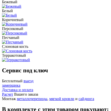
Бежевый
Белый
Коричневый
Персиковый
Песчаный
Слоновая кость
Терракотовый
Сервис под ключ
Бесплатный
выезд
замерщика
Доставка и оплата
Расчет
Вашего заказа
Монтаж
металлочерепицы
,
мягкой кровли
и
сайдинга
В комплекте с этим товаром покупают: