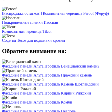
[Распродажа остатков!] Композитная черепица Feroof (Феруф)
Подкровельные пленки Изоспан
Композитная черепица Tilcor
Софиты Tecos для подшивки кровли
Обратите внимание на:
Фасадные панели Альта Профиль Венецианский камень
Фасадные панели Альта Профиль Пражский камень
Фасадные панели Альта Профиль Камень Шотландский
Фасадные панели Альта Профиль Кирпич Рижский
Фасадные панели Альта Профиль Комби
Фасадные панели Альта Профиль Неаполь