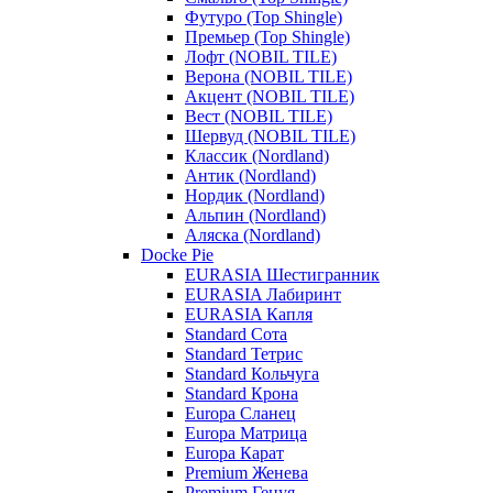
Футуро (Top Shingle)
Премьер (Top Shingle)
Лофт (NOBIL TILE)
Верона (NOBIL TILE)
Акцент (NOBIL TILE)
Вест (NOBIL TILE)
Шервуд (NOBIL TILE)
Классик (Nordland)
Антик (Nordland)
Нордик (Nordland)
Альпин (Nordland)
Аляска (Nordland)
Docke Pie
EURASIA Шестигранник
EURASIA Лабиринт
EURASIA Капля
Standard Сота
Standard Тетрис
Standard Кольчуга
Standard Крона
Europa Сланец
Europa Матрица
Europa Карат
Premium Женева
Premium Генуя