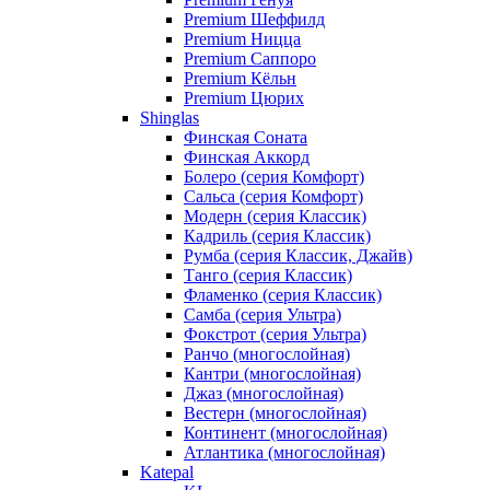
Premium Шеффилд
Premium Ницца
Premium Саппоро
Premium Кёльн
Premium Цюрих
Shinglas
Финская Соната
Финская Аккорд
Болеро (серия Комфорт)
Сальса (серия Комфорт)
Модерн (серия Классик)
Кадриль (серия Классик)
Румба (серия Классик, Джайв)
Танго (серия Классик)
Фламенко (серия Классик)
Самба (серия Ультра)
Фокстрот (серия Ультра)
Ранчо (многослойная)
Кантри (многослойная)
Джаз (многослойная)
Вестерн (многослойная)
Континент (многослойная)
Атлантика (многослойная)
Katepal