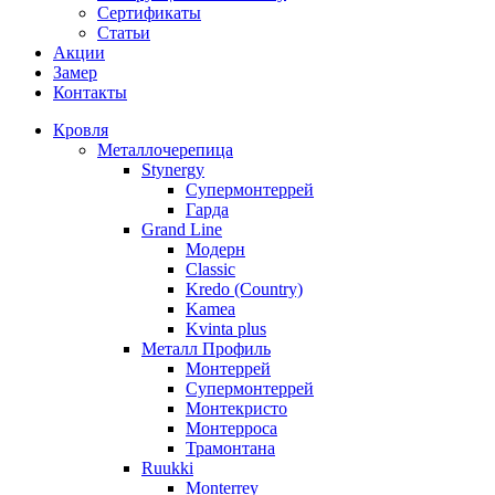
Сертификаты
Статьи
Акции
Замер
Контакты
Кровля
Металлочерепица
Stynergy
Супермонтеррей
Гарда
Grand Line
Модерн
Classic
Kredo (Country)
Kamea
Kvinta plus
Металл Профиль
Монтеррей
Супермонтеррей
Монтекристо
Монтерроса
Трамонтана
Ruukki
Monterrey