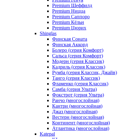
Premium Шеффилд
Premium Ницца
Premium Саппоро
Premium Кёльн
Premium Цюрих
Shinglas
Финская Соната
Финская Аккорд
Болеро (серия Комфорт)
Сальса (серия Комфорт)
Модерн (серия Классик)
Кадриль (серия Классик)
Румба (серия Классик, Джайв)
Танго (серия Классик)
Фламенко (серия Классик)
Самба (серия Ультра)
Фокстрот (серия Ультра)
Ранчо (многослойная)
Кантри (многослойная)
Джаз (многослойная)
Вестерн (многослойная)
Континент (многослойная)
Атлантика (многослойная)
Katepal