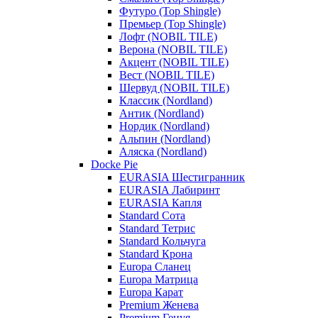
Футуро (Top Shingle)
Премьер (Top Shingle)
Лофт (NOBIL TILE)
Верона (NOBIL TILE)
Акцент (NOBIL TILE)
Вест (NOBIL TILE)
Шервуд (NOBIL TILE)
Классик (Nordland)
Антик (Nordland)
Нордик (Nordland)
Альпин (Nordland)
Аляска (Nordland)
Docke Pie
EURASIA Шестигранник
EURASIA Лабиринт
EURASIA Капля
Standard Сота
Standard Тетрис
Standard Кольчуга
Standard Крона
Europa Сланец
Europa Матрица
Europa Карат
Premium Женева
Premium Генуя