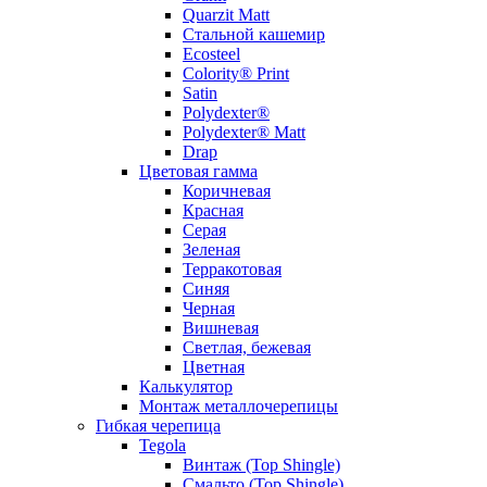
Quarzit Matt
Стальной кашемир
Ecosteel
Colority® Print
Satin
Polydexter®
Polydexter® Matt
Drap
Цветовая гамма
Коричневая
Красная
Серая
Зеленая
Терракотовая
Синяя
Черная
Вишневая
Светлая, бежевая
Цветная
Калькулятор
Монтаж металлочерепицы
Гибкая черепица
Tegola
Винтаж (Top Shingle)
Смальто (Top Shingle)