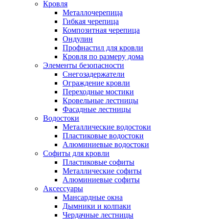
Кровля
Металлочерепица
Гибкая черепица
Композитная черепица
Ондулин
Профнастил для кровли
Кровля по размеру дома
Элементы безопасности
Снегозадержатели
Ограждение кровли
Переходные мостики
Кровельные лестницы
Фасадные лестницы
Водостоки
Металлические водостоки
Пластиковые водостоки
Алюминиевые водостоки
Софиты для кровли
Пластиковые софиты
Металлические софиты
Алюминиевые софиты
Аксессуары
Мансардные окна
Дымники и колпаки
Чердачные лестницы