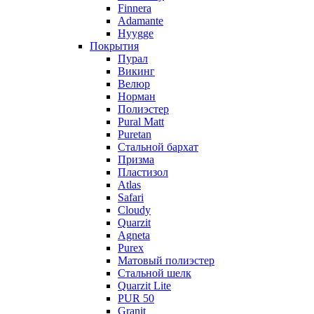
Finnera
Adamante
Hyygge
Покрытия
Пурал
Викинг
Велюр
Норман
Полиэстер
Pural Matt
Puretan
Стальной бархат
Призма
Пластизол
Atlas
Safari
Cloudy
Quarzit
Agneta
Purex
Матовый полиэстер
Стальной шелк
Quarzit Lite
PUR 50
Granit