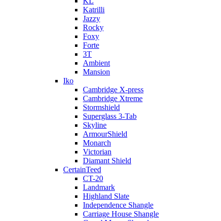
KL
Katrilli
Jazzy
Rocky
Foxy
Forte
3T
Ambient
Mansion
Iko
Cambridge X-press
Cambridge Xtreme
Stormshield
Superglass 3-Tab
Skyline
ArmourShield
Monarch
Victorian
Diamant Shield
CertainTeed
CT-20
Landmark
Highland Slate
Independence Shangle
Carriage House Shangle