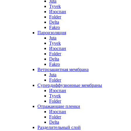
Juta
Tyvek
Изоспан
Folder
Delta
Fakro
Пароизоляция
Juta
Tyvek
Изоспан
Folder
Delta
Fakro
Ветрозащитная мембрана
Juta
Folder
Супердиффузионные мембраны
Изоспан
Tyvek
Folder
Отражающие пленки
Изоспан
Folder
Delta
Разделительный слой