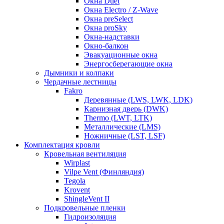
Окна Duet
Окна Electro / Z-Wave
Окна preSelect
Окна proSky
Окна-надставки
Окно-балкон
Эвакуационные окна
Энергосберегающие окна
Дымники и колпаки
Чердачные лестницы
Fakro
Деревянные (LWS, LWK, LDK)
Карнизная дверь (DWK)
Thermo (LWT, LTK)
Металлические (LMS)
Ножничные (LST, LSF)
Комплектация кровли
Кровельная вентиляция
Wirplast
Vilpe Vent (Финляндия)
Tegola
Krovent
ShingleVent II
Подкровельные пленки
Гидроизоляция