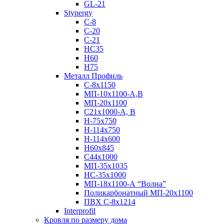
GL-21
Stynergy
C-8
C-20
C-21
НС35
Н60
H75
Металл Профиль
С-8х1150
МП-10x1100-А,В
МП-20х1100
С21х1000-А, В
H-75х750
Н-114х750
Н-114х600
Н60х845
С44х1000
МП-35х1035
НС-35х1000
МП-18х1100-А “Волна”
Поликарбонатный МП-20х1100
ПВХ С-8х1214
Interprofil
Кровля по размеру дома