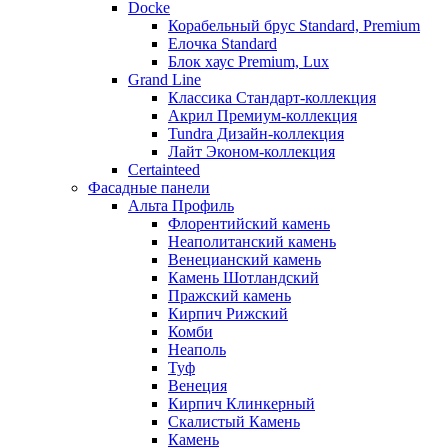
Docke
Корабельный брус Standard, Premium
Елочка Standard
Блок хаус Premium, Lux
Grand Line
Классика Стандарт-коллекция
Акрил Премиум-коллекция
Tundra Дизайн-коллекция
Лайт Эконом-коллекция
Certainteed
Фасадные панели
Альта Профиль
Флорентийский камень
Неаполитанский камень
Венецианский камень
Камень Шотландский
Пражский камень
Кирпич Рижский
Комби
Неаполь
Туф
Венеция
Кирпич Клинкерный
Скалистый Камень
Камень