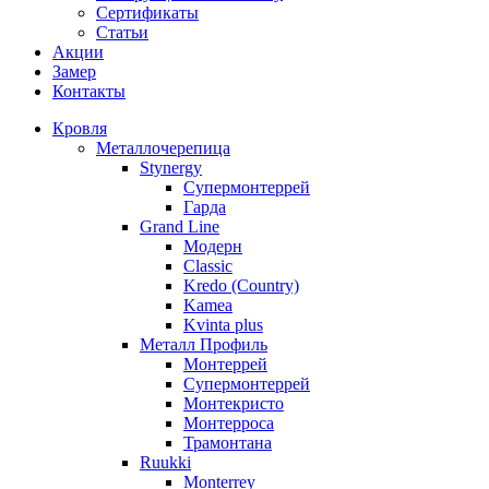
Сертификаты
Статьи
Акции
Замер
Контакты
Кровля
Металлочерепица
Stynergy
Супермонтеррей
Гарда
Grand Line
Модерн
Classic
Kredo (Country)
Kamea
Kvinta plus
Металл Профиль
Монтеррей
Супермонтеррей
Монтекристо
Монтерроса
Трамонтана
Ruukki
Monterrey