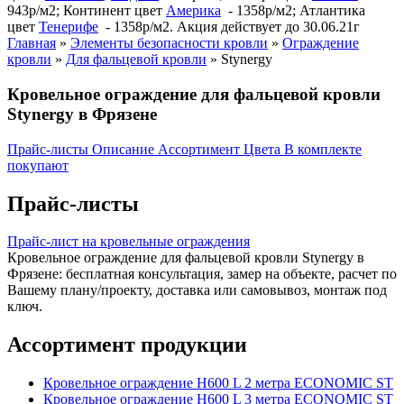
943р/м2; Континент цвет
Америка
- 1358р/м2; Атлантика
цвет
Тенерифе
- 1358р/м2. Акция действует до 30.06.21г
Главная
»
Элементы безопасности кровли
»
Ограждение
кровли
»
Для фальцевой кровли
»
Stynergy
Кровельное ограждение для фальцевой кровли
Stynergy в Фрязене
Прайс-листы
Описание
Ассортимент
Цвета
В комплекте
покупают
Прайс-листы
Прайс-лист на кровельные ограждения
Кровельное ограждение для фальцевой кровли Stynergy в
Фрязене: бесплатная консультация, замер на объекте, расчет по
Вашему плану/проекту, доставка или самовывоз, монтаж под
ключ.
Ассортимент продукции
Кровельное ограждение H600 L 2 метра ECONOMIC ST
Кровельное ограждение H600 L 3 метра ECONOMIC ST