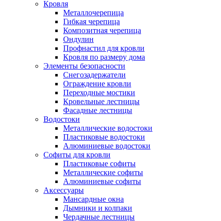
Кровля
Металлочерепица
Гибкая черепица
Композитная черепица
Ондулин
Профнастил для кровли
Кровля по размеру дома
Элементы безопасности
Снегозадержатели
Ограждение кровли
Переходные мостики
Кровельные лестницы
Фасадные лестницы
Водостоки
Металлические водостоки
Пластиковые водостоки
Алюминиевые водостоки
Софиты для кровли
Пластиковые софиты
Металлические софиты
Алюминиевые софиты
Аксессуары
Мансардные окна
Дымники и колпаки
Чердачные лестницы