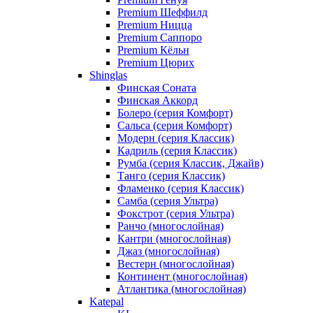
Premium Шеффилд
Premium Ницца
Premium Саппоро
Premium Кёльн
Premium Цюрих
Shinglas
Финская Соната
Финская Аккорд
Болеро (серия Комфорт)
Сальса (серия Комфорт)
Модерн (серия Классик)
Кадриль (серия Классик)
Румба (серия Классик, Джайв)
Танго (серия Классик)
Фламенко (серия Классик)
Самба (серия Ультра)
Фокстрот (серия Ультра)
Ранчо (многослойная)
Кантри (многослойная)
Джаз (многослойная)
Вестерн (многослойная)
Континент (многослойная)
Атлантика (многослойная)
Katepal