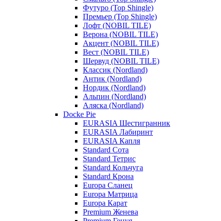
Футуро (Top Shingle)
Премьер (Top Shingle)
Лофт (NOBIL TILE)
Верона (NOBIL TILE)
Акцент (NOBIL TILE)
Вест (NOBIL TILE)
Шервуд (NOBIL TILE)
Классик (Nordland)
Антик (Nordland)
Нордик (Nordland)
Альпин (Nordland)
Аляска (Nordland)
Docke Pie
EURASIA Шестигранник
EURASIA Лабиринт
EURASIA Капля
Standard Сота
Standard Тетрис
Standard Кольчуга
Standard Крона
Europa Сланец
Europa Матрица
Europa Карат
Premium Женева
Premium Генуя