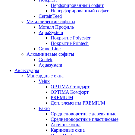
Перфорированный софит
Неперфорированный софит
CertainTeed
Металлические софиты
Металл Профиль
AquaSystem
Покрытие Polyester
Покрытие Printech
Grand Line
Алюминиевые софиты
Gentek
Aquasystem
Аксессуары
Мансардные окна
Velux
OPTIMA Стандарт
OPTIMA Комфорт
PREMIUM
Доп. элементы PREMIUM
Fakro
Cреднеповоротные деревянные
Cреднеповоротные пластиковые
Арочные окна
Карнизные окна