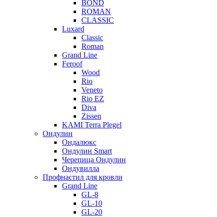
BOND
ROMAN
CLASSIC
Luxard
Classic
Roman
Grand Line
Feroof
Wood
Rio
Veneto
Rio EZ
Diva
Zissen
KAMI Terra Plegel
Ондулин
Ондалюкс
Ондулин Smart
Черепица Ондулин
Ондувилла
Профнастил для кровли
Grand Line
GL-8
GL-10
GL-20