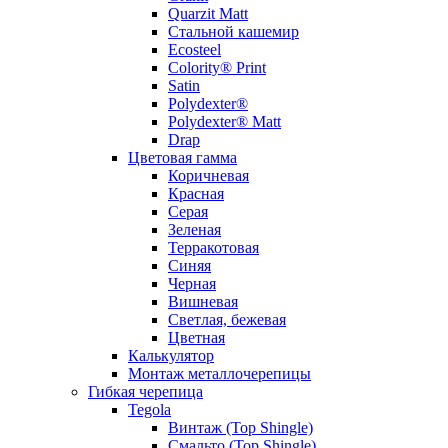
Quarzit Matt
Стальной кашемир
Ecosteel
Colority® Print
Satin
Polydexter®
Polydexter® Matt
Drap
Цветовая гамма
Коричневая
Красная
Серая
Зеленая
Терракотовая
Синяя
Черная
Вишневая
Светлая, бежевая
Цветная
Калькулятор
Монтаж металлочерепицы
Гибкая черепица
Tegola
Винтаж (Top Shingle)
Смальто (Top Shingle)