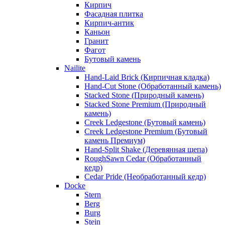
Кирпич
Фасадная плитка
Кирпич-антик
Каньон
Гранит
Фагот
Бутовый камень
Nailite
Hand-Laid Brick (Кирпичная кладка)
Hand-Cut Stone (Обработанный камень)
Stacked Stone (Природный камень)
Stacked Stone Premium (Природный
камень)
Creek Ledgestone (Бутовый камень)
Creek Ledgestone Premium (Бутовый
камень Премиум)
Hand-Split Shake (Деревянная щепа)
RoughSawn Cedar (Обработанный
кедр)
Cedar Pride (Необработанный кедр)
Docke
Stern
Berg
Burg
Stein