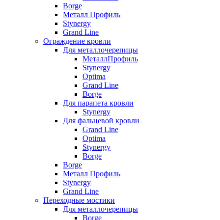
Borge
Металл Профиль
Stynergy
Grand Line
Ограждение кровли
Для металлочерепицы
МеталлПрофиль
Stynergy
Optima
Grand Line
Borge
Для парапета кровли
Stynergy
Для фальцевой кровли
Grand Line
Optima
Stynergy
Borge
Borge
Металл Профиль
Stynergy
Grand Line
Переходные мостики
Для металлочерепицы
Borge