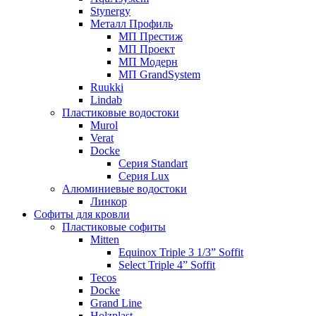
Stynergy
Металл Профиль
МП Престиж
МП Проект
МП Модерн
МП GrandSystem
Ruukki
Lindab
Пластиковые водостоки
Murol
Verat
Docke
Серия Standart
Серия Lux
Алюминиевые водостоки
Линкор
Софиты для кровли
Пластиковые софиты
Mitten
Equinox Triple 3 1/3” Soffit
Select Triple 4” Soffit
Tecos
Docke
Grand Line
Holzplast