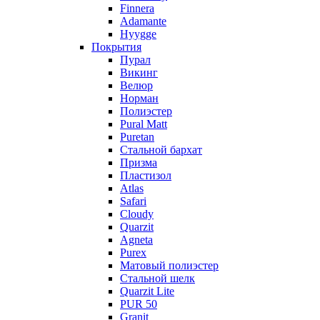
Finnera
Adamante
Hyygge
Покрытия
Пурал
Викинг
Велюр
Норман
Полиэстер
Pural Matt
Puretan
Стальной бархат
Призма
Пластизол
Atlas
Safari
Cloudy
Quarzit
Agneta
Purex
Матовый полиэстер
Стальной шелк
Quarzit Lite
PUR 50
Granit