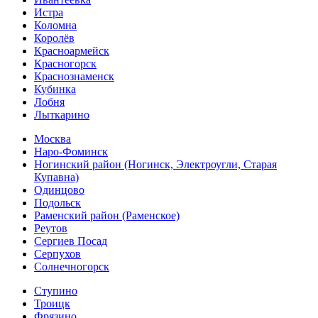
Истра
Коломна
Королёв
Красноармейск
Красногорск
Краснознаменск
Кубинка
Лобня
Лыткарино
Москва
Наро-Фоминск
Ногинский район (Ногинск, Электроугли, Старая
Купавна)
Одинцово
Подольск
Раменский район (Раменское)
Реутов
Сергиев Посад
Серпухов
Солнечногорск
Ступино
Троицк
Фрязино