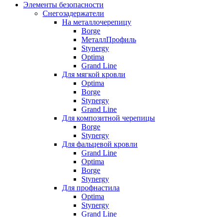
Элементы безопасности
Снегозадержатели
На металлочерепицу
Borge
МеталлПрофиль
Stynergy
Optima
Grand Line
Для мягкой кровли
Optima
Borge
Stynergy
Grand Line
Для композитной черепицы
Borge
Stynergy
Для фальцевой кровли
Grand Line
Optima
Borge
Stynergy
Для профнастила
Optima
Stynergy
Grand Line