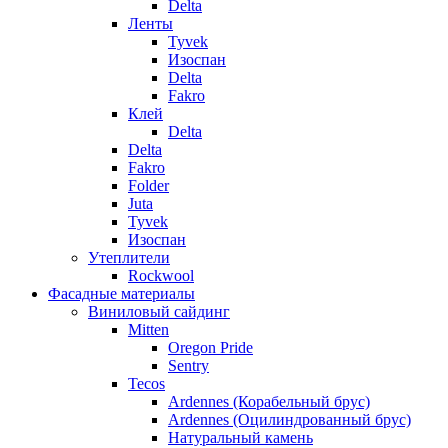
Delta
Ленты
Tyvek
Изоспан
Delta
Fakro
Клей
Delta
Delta
Fakro
Folder
Juta
Tyvek
Изоспан
Утеплители
Rockwool
Фасадные материалы
Виниловый сайдинг
Mitten
Oregon Pride
Sentry
Tecos
Ardennes (Корабельный брус)
Ardennes (Оцилиндрованный брус)
Натуральный камень