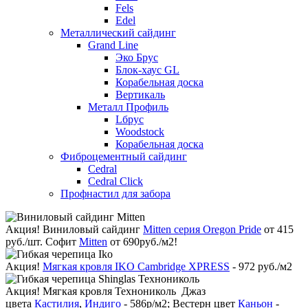
Fels
Edel
Металлический сайдинг
Grand Line
Эко Брус
Блок-хаус GL
Корабельная доска
Вертикаль
Металл Профиль
Lбрус
Woodstock
Корабельная доска
Фиброцементный сайдинг
Cedral
Cedral Click
Профнастил для забора
Акция!
Виниловый сайдинг
Mitten серия Oregon Pride
от 415
руб./шт. Софит
Mitten
от 690руб./м2!
Акция!
Мягкая кровля IKO Cambridge XPRESS
- 972 руб./м2
Акция!
Мягкая кровля Технониколь Джаз
цвета
Кастилия
,
Индиго
- 586р/м2; Вестерн цвет
Каньон
-