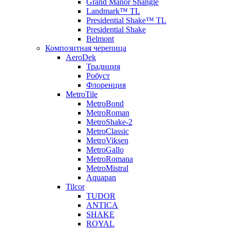
Grand Manor Shangle
Landmark™ TL
Presidential Shake™ TL
Presidential Shake
Belmont
Композитная черепица
AeroDek
Традиция
Робуст
Флоренция
MetroTile
MetroBond
MetroRoman
MetroShake-2
MetroClassic
MetroViksen
MetroGallo
MetroRomana
MetroMistral
Aquapan
Tilcor
TUDOR
ANTICA
SHAKE
ROYAL