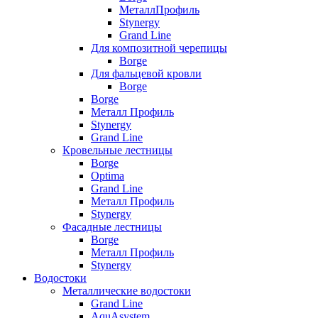
МеталлПрофиль
Stynergy
Grand Line
Для композитной черепицы
Borge
Для фальцевой кровли
Borge
Borge
Металл Профиль
Stynergy
Grand Line
Кровельные лестницы
Borge
Optima
Grand Line
Металл Профиль
Stynergy
Фасадные лестницы
Borge
Металл Профиль
Stynergy
Водостоки
Металлические водостоки
Grand Line
AquAsystem