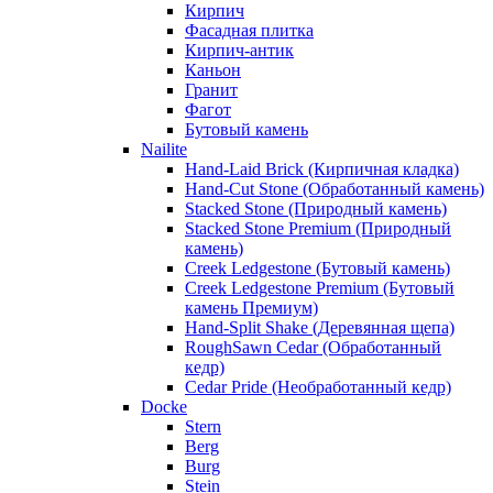
Кирпич
Фасадная плитка
Кирпич-антик
Каньон
Гранит
Фагот
Бутовый камень
Nailite
Hand-Laid Brick (Кирпичная кладка)
Hand-Cut Stone (Обработанный камень)
Stacked Stone (Природный камень)
Stacked Stone Premium (Природный
камень)
Creek Ledgestone (Бутовый камень)
Creek Ledgestone Premium (Бутовый
камень Премиум)
Hand-Split Shake (Деревянная щепа)
RoughSawn Cedar (Обработанный
кедр)
Cedar Pride (Необработанный кедр)
Docke
Stern
Berg
Burg
Stein