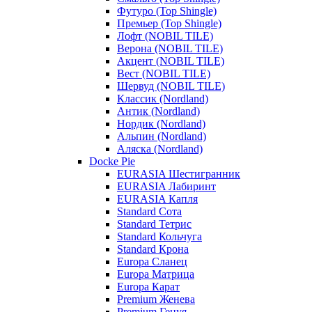
Футуро (Top Shingle)
Премьер (Top Shingle)
Лофт (NOBIL TILE)
Верона (NOBIL TILE)
Акцент (NOBIL TILE)
Вест (NOBIL TILE)
Шервуд (NOBIL TILE)
Классик (Nordland)
Антик (Nordland)
Нордик (Nordland)
Альпин (Nordland)
Аляска (Nordland)
Docke Pie
EURASIA Шестигранник
EURASIA Лабиринт
EURASIA Капля
Standard Сота
Standard Тетрис
Standard Кольчуга
Standard Крона
Europa Сланец
Europa Матрица
Europa Карат
Premium Женева
Premium Генуя