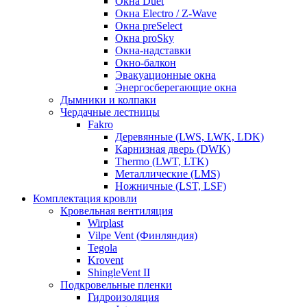
Окна Duet
Окна Electro / Z-Wave
Окна preSelect
Окна proSky
Окна-надставки
Окно-балкон
Эвакуационные окна
Энергосберегающие окна
Дымники и колпаки
Чердачные лестницы
Fakro
Деревянные (LWS, LWK, LDK)
Карнизная дверь (DWK)
Thermo (LWT, LTK)
Металлические (LMS)
Ножничные (LST, LSF)
Комплектация кровли
Кровельная вентиляция
Wirplast
Vilpe Vent (Финляндия)
Tegola
Krovent
ShingleVent II
Подкровельные пленки
Гидроизоляция