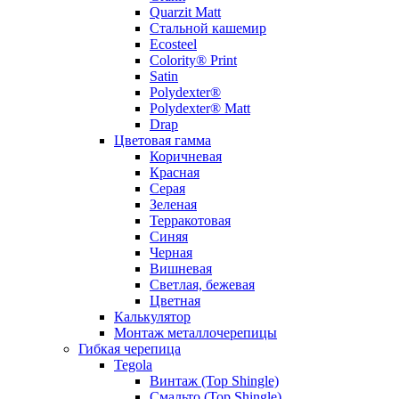
Quarzit Matt
Стальной кашемир
Ecosteel
Colority® Print
Satin
Polydexter®
Polydexter® Matt
Drap
Цветовая гамма
Коричневая
Красная
Серая
Зеленая
Терракотовая
Синяя
Черная
Вишневая
Светлая, бежевая
Цветная
Калькулятор
Монтаж металлочерепицы
Гибкая черепица
Tegola
Винтаж (Top Shingle)
Смальто (Top Shingle)