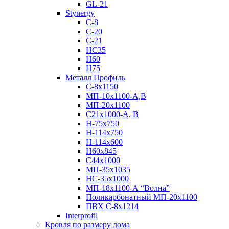
GL-21
Stynergy
C-8
C-20
C-21
НС35
Н60
H75
Металл Профиль
С-8х1150
МП-10x1100-А,В
МП-20х1100
С21х1000-А, В
H-75х750
Н-114х750
Н-114х600
Н60х845
С44х1000
МП-35х1035
НС-35х1000
МП-18х1100-А “Волна”
Поликарбонатный МП-20х1100
ПВХ С-8х1214
Interprofil
Кровля по размеру дома