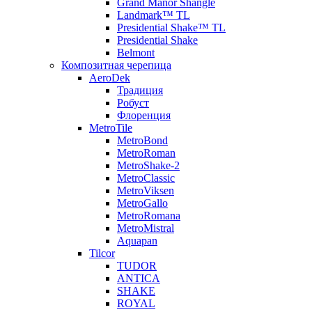
Grand Manor Shangle
Landmark™ TL
Presidential Shake™ TL
Presidential Shake
Belmont
Композитная черепица
AeroDek
Традиция
Робуст
Флоренция
MetroTile
MetroBond
MetroRoman
MetroShake-2
MetroClassic
MetroViksen
MetroGallo
MetroRomana
MetroMistral
Aquapan
Tilcor
TUDOR
ANTICA
SHAKE
ROYAL