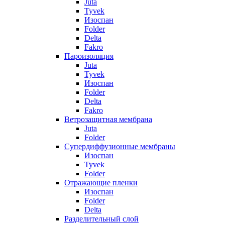
Juta
Tyvek
Изоспан
Folder
Delta
Fakro
Пароизоляция
Juta
Tyvek
Изоспан
Folder
Delta
Fakro
Ветрозащитная мембрана
Juta
Folder
Супердиффузионные мембраны
Изоспан
Tyvek
Folder
Отражающие пленки
Изоспан
Folder
Delta
Разделительный слой