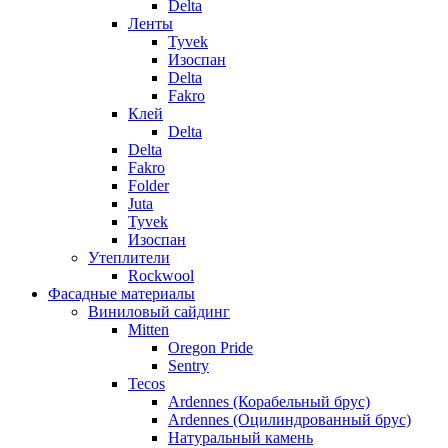
Delta
Ленты
Tyvek
Изоспан
Delta
Fakro
Клей
Delta
Delta
Fakro
Folder
Juta
Tyvek
Изоспан
Утеплители
Rockwool
Фасадные материалы
Виниловый сайдинг
Mitten
Oregon Pride
Sentry
Tecos
Ardennes (Корабельный брус)
Ardennes (Оцилиндрованный брус)
Натуральный камень