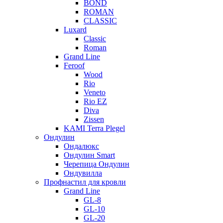
BOND
ROMAN
CLASSIC
Luxard
Classic
Roman
Grand Line
Feroof
Wood
Rio
Veneto
Rio EZ
Diva
Zissen
KAMI Terra Plegel
Ондулин
Ондалюкс
Ондулин Smart
Черепица Ондулин
Ондувилла
Профнастил для кровли
Grand Line
GL-8
GL-10
GL-20