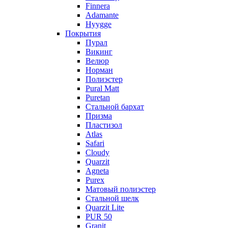
Finnera
Adamante
Hyygge
Покрытия
Пурал
Викинг
Велюр
Норман
Полиэстер
Pural Matt
Puretan
Стальной бархат
Призма
Пластизол
Atlas
Safari
Cloudy
Quarzit
Agneta
Purex
Матовый полиэстер
Стальной шелк
Quarzit Lite
PUR 50
Granit