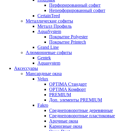
Перфорированный софит
Неперфорированный софит
CertainTeed
Металлические софиты
Металл Профиль
AquaSystem
Покрытие Polyester
Покрытие Printech
Grand Line
Алюминиевые софиты
Gentek
Aquasystem
Аксессуары
Мансардные окна
Velux
OPTIMA Стандарт
OPTIMA Комфорт
PREMIUM
Доп. элементы PREMIUM
Fakro
Cреднеповоротные деревянные
Cреднеповоротные пластиковые
Арочные окна
Карнизные окна