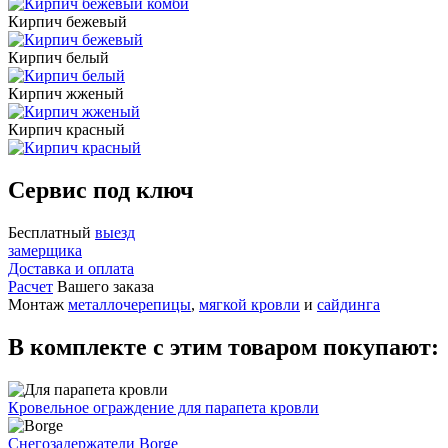
Кирпич бежевый
Кирпич белый
Кирпич жженый
Кирпич красный
Сервис под ключ
Бесплатный
выезд
замерщика
Доставка и оплата
Расчет
Вашего заказа
Монтаж
металлочерепицы
,
мягкой кровли
и
сайдинга
В комплекте с этим товаром покупают:
Кровельное ограждение для парапета кровли
Снегозадержатели Borge