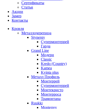
Сертификаты
Статьи
Акции
Замер
Контакты
Кровля
Металлочерепица
Stynergy
Супермонтеррей
Гарда
Grand Line
Модерн
Classic
Kredo (Country)
Kamea
Kvinta plus
Металл Профиль
Монтеррей
Супермонтеррей
Монтекристо
Монтерроса
Трамонтана
Ruukki
Monterrey