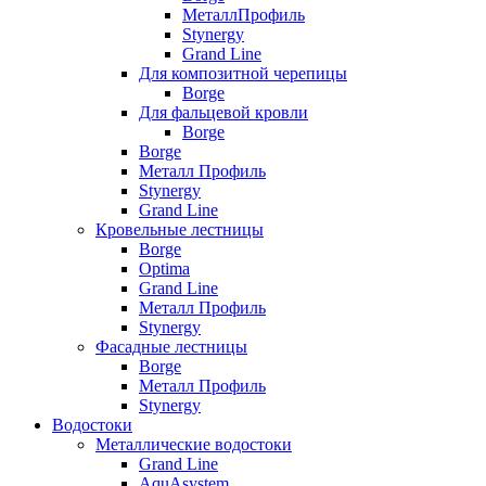
МеталлПрофиль
Stynergy
Grand Line
Для композитной черепицы
Borge
Для фальцевой кровли
Borge
Borge
Металл Профиль
Stynergy
Grand Line
Кровельные лестницы
Borge
Optima
Grand Line
Металл Профиль
Stynergy
Фасадные лестницы
Borge
Металл Профиль
Stynergy
Водостоки
Металлические водостоки
Grand Line
AquAsystem