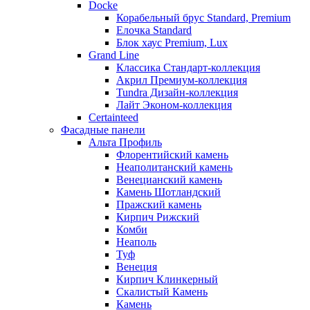
Docke
Корабельный брус Standard, Premium
Елочка Standard
Блок хаус Premium, Lux
Grand Line
Классика Стандарт-коллекция
Акрил Премиум-коллекция
Tundra Дизайн-коллекция
Лайт Эконом-коллекция
Certainteed
Фасадные панели
Альта Профиль
Флорентийский камень
Неаполитанский камень
Венецианский камень
Камень Шотландский
Пражский камень
Кирпич Рижский
Комби
Неаполь
Туф
Венеция
Кирпич Клинкерный
Скалистый Камень
Камень