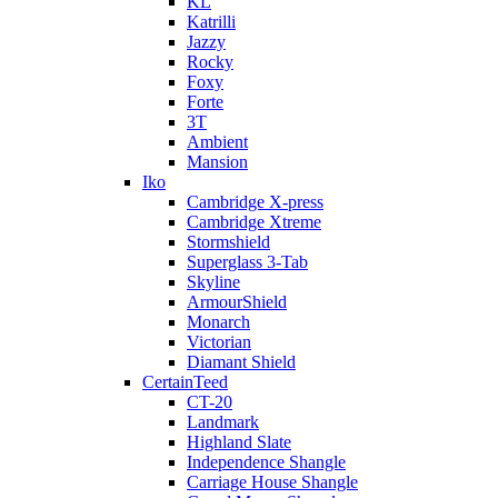
KL
Katrilli
Jazzy
Rocky
Foxy
Forte
3T
Ambient
Mansion
Iko
Cambridge X-press
Cambridge Xtreme
Stormshield
Superglass 3-Tab
Skyline
ArmourShield
Monarch
Victorian
Diamant Shield
CertainTeed
CT-20
Landmark
Highland Slate
Independence Shangle
Carriage House Shangle