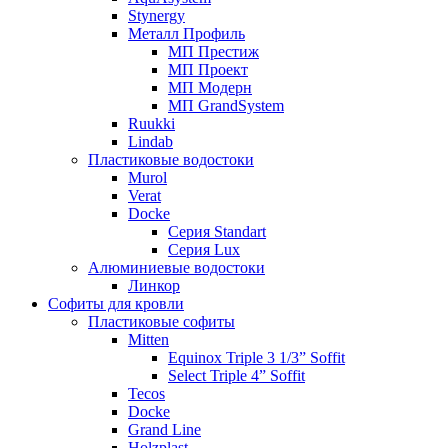
Stynergy
Металл Профиль
МП Престиж
МП Проект
МП Модерн
МП GrandSystem
Ruukki
Lindab
Пластиковые водостоки
Murol
Verat
Docke
Серия Standart
Серия Lux
Алюминиевые водостоки
Линкор
Софиты для кровли
Пластиковые софиты
Mitten
Equinox Triple 3 1/3” Soffit
Select Triple 4” Soffit
Tecos
Docke
Grand Line
Holzplast