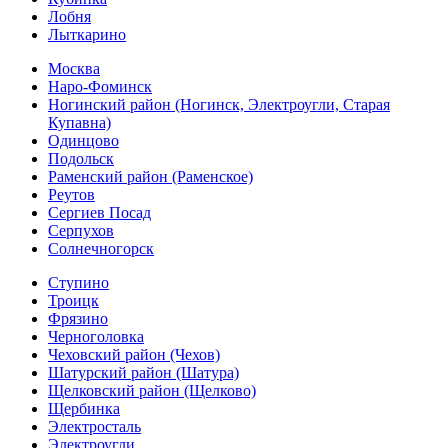
Лобня
Лыткарино
Москва
Наро-Фоминск
Ногинский район (Ногинск, Электроугли, Старая
Купавна)
Одинцово
Подольск
Раменский район (Раменское)
Реутов
Сергиев Посад
Серпухов
Солнечногорск
Ступино
Троицк
Фрязино
Черноголовка
Чеховский район (Чехов)
Шатурский район (Шатура)
Щелковский район (Щелково)
Щербинка
Электросталь
Электроугли