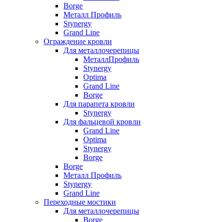
Borge
Металл Профиль
Stynergy
Grand Line
Ограждение кровли
Для металлочерепицы
МеталлПрофиль
Stynergy
Optima
Grand Line
Borge
Для парапета кровли
Stynergy
Для фальцевой кровли
Grand Line
Optima
Stynergy
Borge
Borge
Металл Профиль
Stynergy
Grand Line
Переходные мостики
Для металлочерепицы
Borge