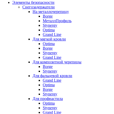
Элементы безопасности
Снегозадержатели
На металлочерепицу
Borge
МеталлПрофиль
Stynergy
Optima
Grand Line
Для мягкой кровли
Optima
Borge
Stynergy
Grand Line
Для композитной черепицы
Borge
Stynergy
Для фальцевой кровли
Grand Line
Optima
Borge
Stynergy
Для профнастила
Optima
Stynergy
Grand Line