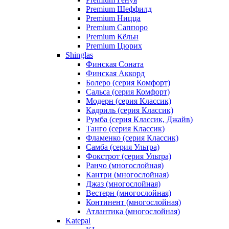
Premium Шеффилд
Premium Ницца
Premium Саппоро
Premium Кёльн
Premium Цюрих
Shinglas
Финская Соната
Финская Аккорд
Болеро (серия Комфорт)
Сальса (серия Комфорт)
Модерн (серия Классик)
Кадриль (серия Классик)
Румба (серия Классик, Джайв)
Танго (серия Классик)
Фламенко (серия Классик)
Самба (серия Ультра)
Фокстрот (серия Ультра)
Ранчо (многослойная)
Кантри (многослойная)
Джаз (многослойная)
Вестерн (многослойная)
Континент (многослойная)
Атлантика (многослойная)
Katepal