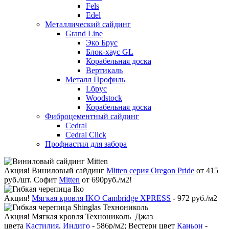
Fels
Edel
Металлический сайдинг
Grand Line
Эко Брус
Блок-хаус GL
Корабельная доска
Вертикаль
Металл Профиль
Lбрус
Woodstock
Корабельная доска
Фиброцементный сайдинг
Cedral
Cedral Click
Профнастил для забора
Акция!
Виниловый сайдинг
Mitten серия Oregon Pride
от 415
руб./шт. Софит
Mitten
от 690руб./м2!
Акция!
Мягкая кровля IKO Cambridge XPRESS
- 972 руб./м2
Акция!
Мягкая кровля Технониколь Джаз
цвета
Кастилия
,
Индиго
- 586р/м2; Вестерн цвет
Каньон
-