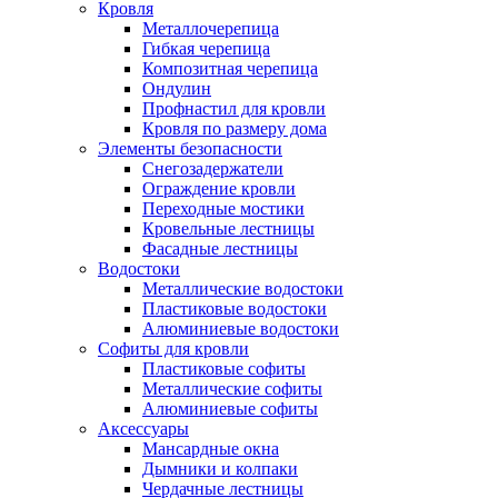
Кровля
Металлочерепица
Гибкая черепица
Композитная черепица
Ондулин
Профнастил для кровли
Кровля по размеру дома
Элементы безопасности
Снегозадержатели
Ограждение кровли
Переходные мостики
Кровельные лестницы
Фасадные лестницы
Водостоки
Металлические водостоки
Пластиковые водостоки
Алюминиевые водостоки
Софиты для кровли
Пластиковые софиты
Металлические софиты
Алюминиевые софиты
Аксессуары
Мансардные окна
Дымники и колпаки
Чердачные лестницы