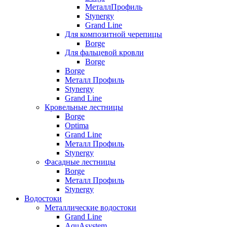
МеталлПрофиль
Stynergy
Grand Line
Для композитной черепицы
Borge
Для фальцевой кровли
Borge
Borge
Металл Профиль
Stynergy
Grand Line
Кровельные лестницы
Borge
Optima
Grand Line
Металл Профиль
Stynergy
Фасадные лестницы
Borge
Металл Профиль
Stynergy
Водостоки
Металлические водостоки
Grand Line
AquAsystem