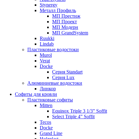
Stynergy
Металл Профиль
МП Престиж
МП Проект
МП Модерн
МП GrandSystem
Ruukki
Lindab
Пластиковые водостоки
Murol
Verat
Docke
Серия Standart
Серия Lux
Алюминиевые водостоки
Линкор
Софиты для кровли
Пластиковые софиты
Mitten
Equinox Triple 3 1/3” Soffit
Select Triple 4” Soffit
Tecos
Docke
Grand Line
Holzplast