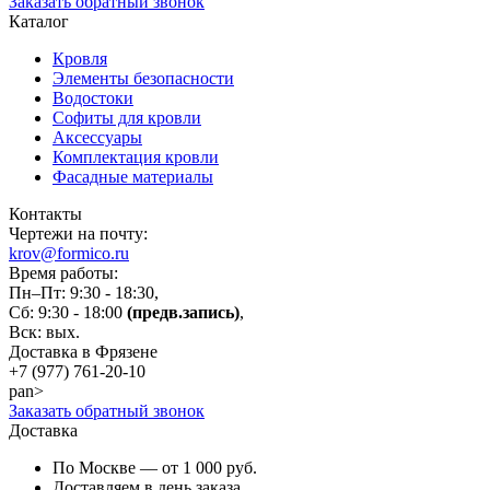
Заказать обратный звонок
Каталог
Кровля
Элементы безопасности
Водостоки
Софиты для кровли
Аксессуары
Комплектация кровли
Фасадные материалы
Контакты
Чертежи на почту:
krov@formico.ru
Время работы:
Пн–Пт: 9:30 - 18:30,
Сб: 9:30 - 18:00
(предв.запись)
,
Вск: вых.
Доставка в Фрязене
+7 (977)
761-20-10
pan>
Заказать обратный звонок
Доставка
По Москве — от 1 000 руб.
Доставляем в день заказа.