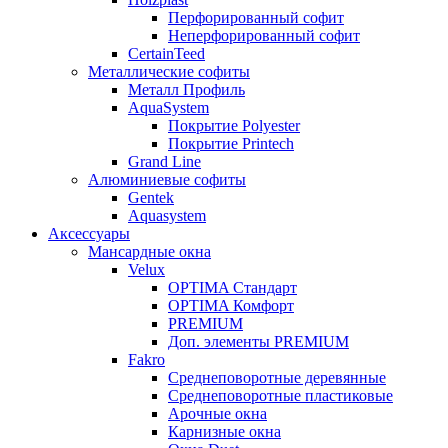
Перфорированный софит
Неперфорированный софит
CertainTeed
Металлические софиты
Металл Профиль
AquaSystem
Покрытие Polyester
Покрытие Printech
Grand Line
Алюминиевые софиты
Gentek
Aquasystem
Аксессуары
Мансардные окна
Velux
OPTIMA Стандарт
OPTIMA Комфорт
PREMIUM
Доп. элементы PREMIUM
Fakro
Cреднеповоротные деревянные
Cреднеповоротные пластиковые
Арочные окна
Карнизные окна