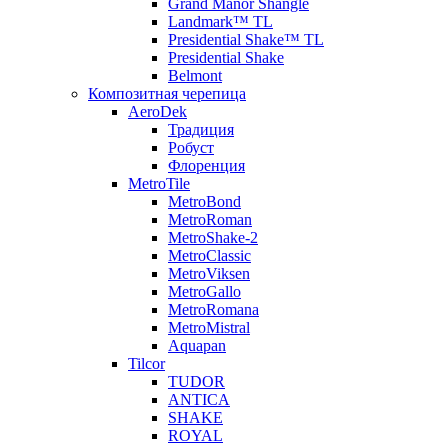
Grand Manor Shangle
Landmark™ TL
Presidential Shake™ TL
Presidential Shake
Belmont
Композитная черепица
AeroDek
Традиция
Робуст
Флоренция
MetroTile
MetroBond
MetroRoman
MetroShake-2
MetroClassic
MetroViksen
MetroGallo
MetroRomana
MetroMistral
Aquapan
Tilcor
TUDOR
ANTICA
SHAKE
ROYAL