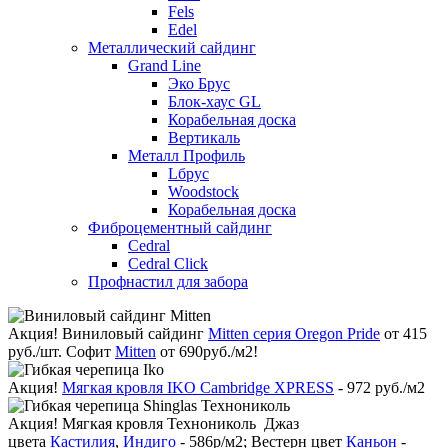
Fels
Edel
Металлический сайдинг
Grand Line
Эко Брус
Блок-хаус GL
Корабельная доска
Вертикаль
Металл Профиль
Lбрус
Woodstock
Корабельная доска
Фиброцементный сайдинг
Cedral
Cedral Click
Профнастил для забора
Акция!
Виниловый сайдинг
Mitten серия Oregon Pride
от 415
руб./шт. Софит
Mitten
от 690руб./м2!
Акция!
Мягкая кровля IKO Cambridge XPRESS
- 972 руб./м2
Акция!
Мягкая кровля Технониколь Джаз
цвета
Кастилия
,
Индиго
- 586р/м2; Вестерн цвет
Каньон
-