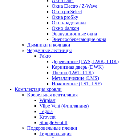
Окна Duet
Окна Electro / Z-Wave
Окна preSelect
Окна proSky
Окна-надставки
Окно-балкон
Эвакуационные окна
Энергосберегающие окна
Дымники и колпаки
Чердачные лестницы
Fakro
Деревянные (LWS, LWK, LDK)
Карнизная дверь (DWK)
Thermo (LWT, LTK)
Металлические (LMS)
Ножничные (LST, LSF)
Комплектация кровли
Кровельная вентиляция
Wirplast
Vilpe Vent (Финляндия)
Tegola
Krovent
ShingleVent II
Подкровельные пленки
Гидроизоляция