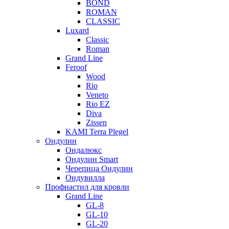
BOND
ROMAN
CLASSIC
Luxard
Classic
Roman
Grand Line
Feroof
Wood
Rio
Veneto
Rio EZ
Diva
Zissen
KAMI Terra Plegel
Ондулин
Ондалюкс
Ондулин Smart
Черепица Ондулин
Ондувилла
Профнастил для кровли
Grand Line
GL-8
GL-10
GL-20