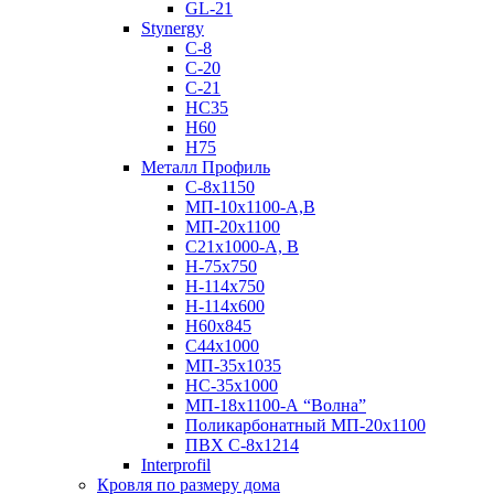
GL-21
Stynergy
C-8
C-20
C-21
НС35
Н60
H75
Металл Профиль
С-8х1150
МП-10x1100-А,В
МП-20х1100
С21х1000-А, В
H-75х750
Н-114х750
Н-114х600
Н60х845
С44х1000
МП-35х1035
НС-35х1000
МП-18х1100-А “Волна”
Поликарбонатный МП-20х1100
ПВХ С-8х1214
Interprofil
Кровля по размеру дома