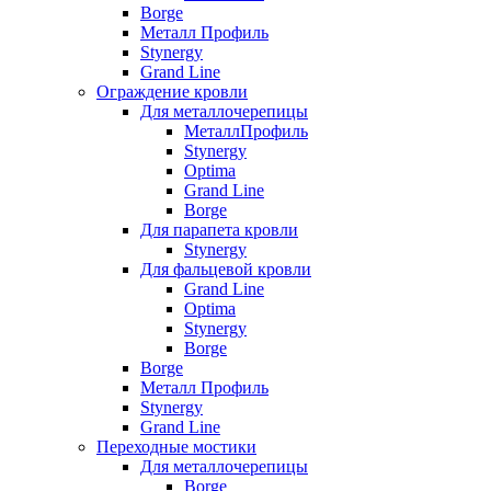
Borge
Металл Профиль
Stynergy
Grand Line
Ограждение кровли
Для металлочерепицы
МеталлПрофиль
Stynergy
Optima
Grand Line
Borge
Для парапета кровли
Stynergy
Для фальцевой кровли
Grand Line
Optima
Stynergy
Borge
Borge
Металл Профиль
Stynergy
Grand Line
Переходные мостики
Для металлочерепицы
Borge