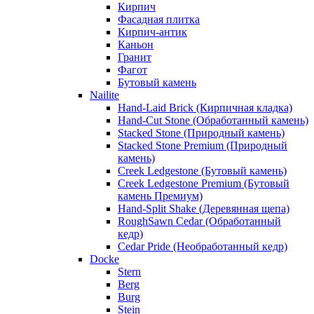
Кирпич
Фасадная плитка
Кирпич-антик
Каньон
Гранит
Фагот
Бутовый камень
Nailite
Hand-Laid Brick (Кирпичная кладка)
Hand-Cut Stone (Обработанный камень)
Stacked Stone (Природный камень)
Stacked Stone Premium (Природный
камень)
Creek Ledgestone (Бутовый камень)
Creek Ledgestone Premium (Бутовый
камень Премиум)
Hand-Split Shake (Деревянная щепа)
RoughSawn Cedar (Обработанный
кедр)
Cedar Pride (Необработанный кедр)
Docke
Stern
Berg
Burg
Stein