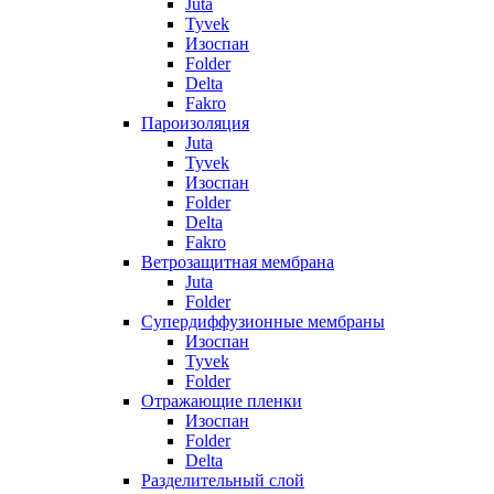
Juta
Tyvek
Изоспан
Folder
Delta
Fakro
Пароизоляция
Juta
Tyvek
Изоспан
Folder
Delta
Fakro
Ветрозащитная мембрана
Juta
Folder
Супердиффузионные мембраны
Изоспан
Tyvek
Folder
Отражающие пленки
Изоспан
Folder
Delta
Разделительный слой