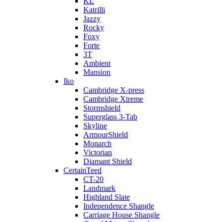
KL
Katrilli
Jazzy
Rocky
Foxy
Forte
3T
Ambient
Mansion
Iko
Cambridge X-press
Cambridge Xtreme
Stormshield
Superglass 3-Tab
Skyline
ArmourShield
Monarch
Victorian
Diamant Shield
CertainTeed
CT-20
Landmark
Highland Slate
Independence Shangle
Carriage House Shangle