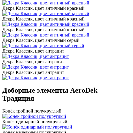
Декра Классик, цвет античный красный
Декра Классик, цвет античный красный
Декра Классик, цвет античный красный
Декра Классик, цвет античный серый
Декра Классик, цвет антрацит
Декра Классик, цвет антрацит
Декра Классик, цвет антрацит
Доборные элементы AeroDek
Традиция
Конёк тройной полукруглый
Конёк одинарный полукруглый
Конёк начальный полукруглый