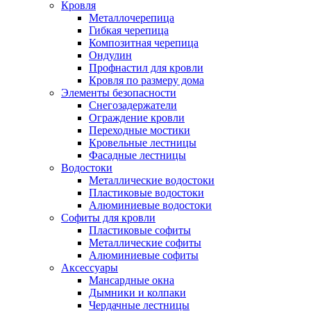
Кровля
Металлочерепица
Гибкая черепица
Композитная черепица
Ондулин
Профнастил для кровли
Кровля по размеру дома
Элементы безопасности
Снегозадержатели
Ограждение кровли
Переходные мостики
Кровельные лестницы
Фасадные лестницы
Водостоки
Металлические водостоки
Пластиковые водостоки
Алюминиевые водостоки
Софиты для кровли
Пластиковые софиты
Металлические софиты
Алюминиевые софиты
Аксессуары
Мансардные окна
Дымники и колпаки
Чердачные лестницы