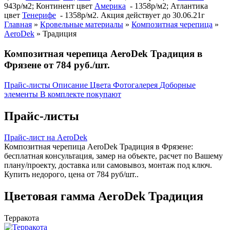
943р/м2; Континент цвет
Америка
- 1358р/м2; Атлантика
цвет
Тенерифе
- 1358р/м2. Акция действует до 30.06.21г
Главная
»
Кровельные материалы
»
Композитная черепица
»
AeroDek
»
Традиция
Композитная черепица AeroDek Традиция в
Фрязене от 784 руб./шт.
Прайс-листы
Описание
Цвета
Фотогалерея
Доборные
элементы
В комплекте покупают
Прайс-листы
Прайс-лист на AeroDek
Композитная черепица AeroDek Традиция в Фрязене:
бесплатная консультация, замер на объекте, расчет по Вашему
плану/проекту, доставка или самовывоз, монтаж под ключ.
Купить недорого, цена от 784 руб/шт..
Цветовая гамма AeroDek Традиция
Терракота