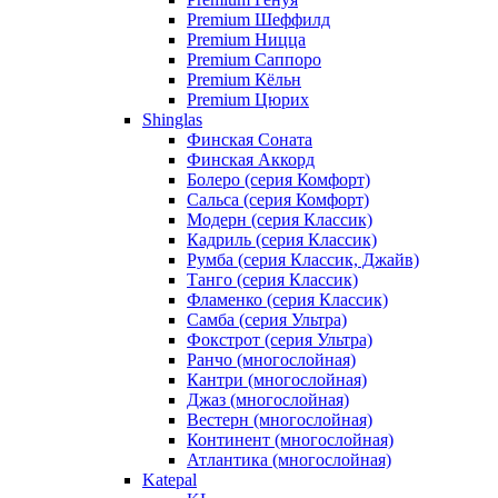
Premium Шеффилд
Premium Ницца
Premium Саппоро
Premium Кёльн
Premium Цюрих
Shinglas
Финская Соната
Финская Аккорд
Болеро (серия Комфорт)
Сальса (серия Комфорт)
Модерн (серия Классик)
Кадриль (серия Классик)
Румба (серия Классик, Джайв)
Танго (серия Классик)
Фламенко (серия Классик)
Самба (серия Ультра)
Фокстрот (серия Ультра)
Ранчо (многослойная)
Кантри (многослойная)
Джаз (многослойная)
Вестерн (многослойная)
Континент (многослойная)
Атлантика (многослойная)
Katepal