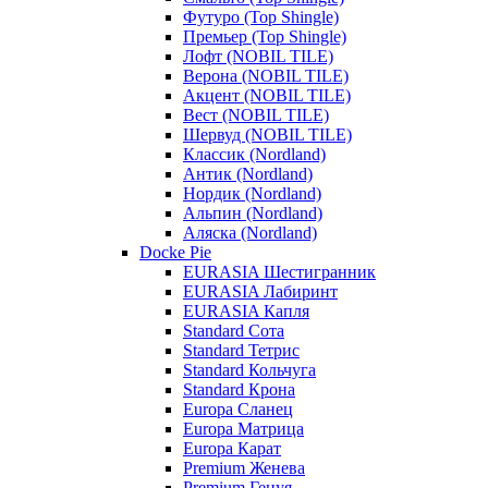
Футуро (Top Shingle)
Премьер (Top Shingle)
Лофт (NOBIL TILE)
Верона (NOBIL TILE)
Акцент (NOBIL TILE)
Вест (NOBIL TILE)
Шервуд (NOBIL TILE)
Классик (Nordland)
Антик (Nordland)
Нордик (Nordland)
Альпин (Nordland)
Аляска (Nordland)
Docke Pie
EURASIA Шестигранник
EURASIA Лабиринт
EURASIA Капля
Standard Сота
Standard Тетрис
Standard Кольчуга
Standard Крона
Europa Сланец
Europa Матрица
Europa Карат
Premium Женева
Premium Генуя