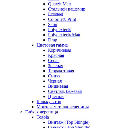
Quarzit Matt
Стальной кашемир
Ecosteel
Colority® Print
Satin
Polydexter®
Polydexter® Matt
Drap
Цветовая гамма
Коричневая
Красная
Серая
Зеленая
Терракотовая
Синяя
Черная
Вишневая
Светлая, бежевая
Цветная
Калькулятор
Монтаж металлочерепицы
Гибкая черепица
Tegola
Винтаж (Top Shingle)
Смальто (Top Shingle)