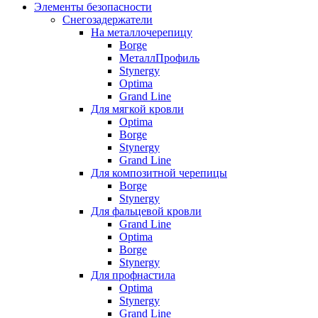
Элементы безопасности
Снегозадержатели
На металлочерепицу
Borge
МеталлПрофиль
Stynergy
Optima
Grand Line
Для мягкой кровли
Optima
Borge
Stynergy
Grand Line
Для композитной черепицы
Borge
Stynergy
Для фальцевой кровли
Grand Line
Optima
Borge
Stynergy
Для профнастила
Optima
Stynergy
Grand Line