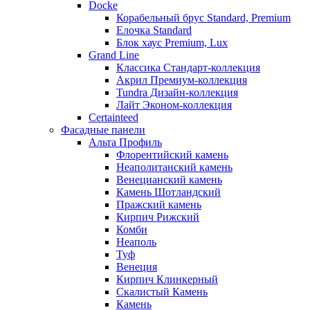
Docke
Корабельный брус Standard, Premium
Елочка Standard
Блок хаус Premium, Lux
Grand Line
Классика Стандарт-коллекция
Акрил Премиум-коллекция
Tundra Дизайн-коллекция
Лайт Эконом-коллекция
Certainteed
Фасадные панели
Альта Профиль
Флорентийский камень
Неаполитанский камень
Венецианский камень
Камень Шотландский
Пражский камень
Кирпич Рижский
Комби
Неаполь
Туф
Венеция
Кирпич Клинкерный
Скалистый Камень
Камень