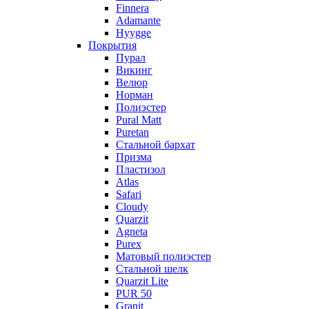
Finnera
Adamante
Hyygge
Покрытия
Пурал
Викинг
Велюр
Норман
Полиэстер
Pural Matt
Puretan
Стальной бархат
Призма
Пластизол
Atlas
Safari
Cloudy
Quarzit
Agneta
Purex
Матовый полиэстер
Стальной шелк
Quarzit Lite
PUR 50
Granit