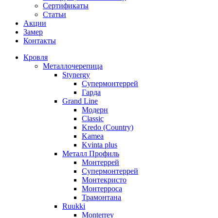
Сертификаты
Статьи
Акции
Замер
Контакты
Кровля
Металлочерепица
Stynergy
Супермонтеррей
Гарда
Grand Line
Модерн
Classic
Kredo (Country)
Kamea
Kvinta plus
Металл Профиль
Монтеррей
Супермонтеррей
Монтекристо
Монтерроса
Трамонтана
Ruukki
Monterrey