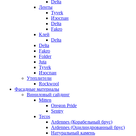
Delta
Ленты
Tyvek
Изоспан
Delta
Fakro
Клей
Delta
Delta
Fakro
Folder
Juta
Tyvek
Изоспан
Утеплители
Rockwool
Фасадные материалы
Виниловый сайдинг
Mitten
Oregon Pride
Sentry
Tecos
Ardennes (Корабельный брус)
Ardennes (Оцилиндрованный брус)
Натуральный камень