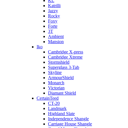
KL
Katrilli
Jazzy
Rocky
Foxy
Forte
3T
Ambient
Mansion
Iko
Cambridge X-press
Cambridge Xtreme
Stormshield
Superglass 3-Tab
Skyline
ArmourShield
Monarch
Victorian
Diamant Shield
CertainTeed
CT-20
Landmark
Highland Slate
Independence Shangle
Carriage House Shangle