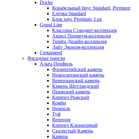
Docke
Корабельный брус Standard, Premium
Елочка Standard
Блок хаус Premium, Lux
Grand Line
Классика Стандарт-коллекция
Акрил Премиум-коллекция
Tundra Дизайн-коллекция
Лайт Эконом-коллекция
Certainteed
Фасадные панели
Альта Профиль
Флорентийский камень
Неаполитанский камень
Венецианский камень
Камень Шотландский
Пражский камень
Кирпич Рижский
Комби
Неаполь
Туф
Венеция
Кирпич Клинкерный
Скалистый Камень
Камень