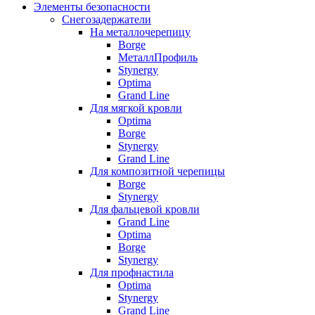
Элементы безопасности
Снегозадержатели
На металлочерепицу
Borge
МеталлПрофиль
Stynergy
Optima
Grand Line
Для мягкой кровли
Optima
Borge
Stynergy
Grand Line
Для композитной черепицы
Borge
Stynergy
Для фальцевой кровли
Grand Line
Optima
Borge
Stynergy
Для профнастила
Optima
Stynergy
Grand Line