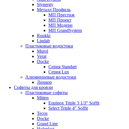
Stynergy
Металл Профиль
МП Престиж
МП Проект
МП Модерн
МП GrandSystem
Ruukki
Lindab
Пластиковые водостоки
Murol
Verat
Docke
Серия Standart
Серия Lux
Алюминиевые водостоки
Линкор
Софиты для кровли
Пластиковые софиты
Mitten
Equinox Triple 3 1/3” Soffit
Select Triple 4” Soffit
Tecos
Docke
Grand Line
Holzplast