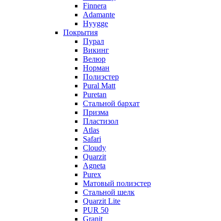
Finnera
Adamante
Hyygge
Покрытия
Пурал
Викинг
Велюр
Норман
Полиэстер
Pural Matt
Puretan
Стальной бархат
Призма
Пластизол
Atlas
Safari
Cloudy
Quarzit
Agneta
Purex
Матовый полиэстер
Стальной шелк
Quarzit Lite
PUR 50
Granit