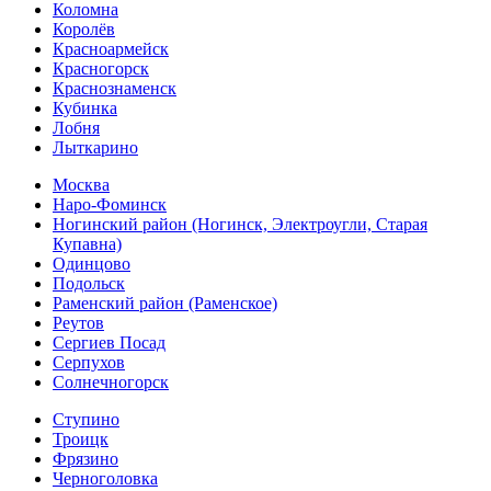
Коломна
Королёв
Красноармейск
Красногорск
Краснознаменск
Кубинка
Лобня
Лыткарино
Москва
Наро-Фоминск
Ногинский район (Ногинск, Электроугли, Старая
Купавна)
Одинцово
Подольск
Раменский район (Раменское)
Реутов
Сергиев Посад
Серпухов
Солнечногорск
Ступино
Троицк
Фрязино
Черноголовка