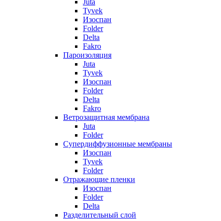
Juta
Tyvek
Изоспан
Folder
Delta
Fakro
Пароизоляция
Juta
Tyvek
Изоспан
Folder
Delta
Fakro
Ветрозащитная мембрана
Juta
Folder
Супердиффузионные мембраны
Изоспан
Tyvek
Folder
Отражающие пленки
Изоспан
Folder
Delta
Разделительный слой