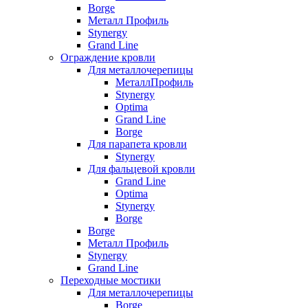
Borge
Металл Профиль
Stynergy
Grand Line
Ограждение кровли
Для металлочерепицы
МеталлПрофиль
Stynergy
Optima
Grand Line
Borge
Для парапета кровли
Stynergy
Для фальцевой кровли
Grand Line
Optima
Stynergy
Borge
Borge
Металл Профиль
Stynergy
Grand Line
Переходные мостики
Для металлочерепицы
Borge