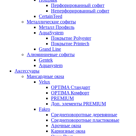
Перфорированный софит
Неперфорированный софит
CertainTeed
Металлические софиты
Металл Профиль
AquaSystem
Покрытие Polyester
Покрытие Printech
Grand Line
Алюминиевые софиты
Gentek
Aquasystem
Аксессуары
Мансардные окна
Velux
OPTIMA Стандарт
OPTIMA Комфорт
PREMIUM
Доп. элементы PREMIUM
Fakro
Cреднеповоротные деревянные
Cреднеповоротные пластиковые
Арочные окна
Карнизные окна