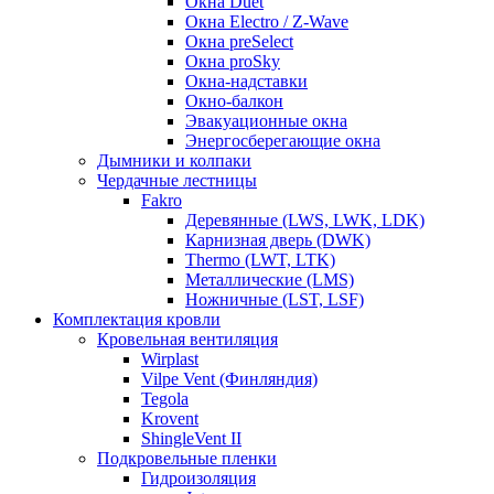
Окна Duet
Окна Electro / Z-Wave
Окна preSelect
Окна proSky
Окна-надставки
Окно-балкон
Эвакуационные окна
Энергосберегающие окна
Дымники и колпаки
Чердачные лестницы
Fakro
Деревянные (LWS, LWK, LDK)
Карнизная дверь (DWK)
Thermo (LWT, LTK)
Металлические (LMS)
Ножничные (LST, LSF)
Комплектация кровли
Кровельная вентиляция
Wirplast
Vilpe Vent (Финляндия)
Tegola
Krovent
ShingleVent II
Подкровельные пленки
Гидроизоляция