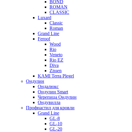
BOND
ROMAN
CLASSIC
Luxard
Classic
Roman
Grand Line
Feroof
Wood
Rio
Veneto
Rio EZ
Diva
Zissen
KAMI Terra Plegel
Ондулин
Ондалюкс
Ондулин Smart
Черепица Ондулин
Ондувилла
Профнастил для кровли
Grand Line
GL-8
GL-10
GL-20