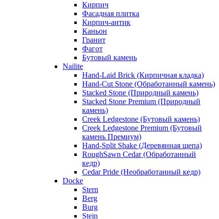
Кирпич
Фасадная плитка
Кирпич-антик
Каньон
Гранит
Фагот
Бутовый камень
Nailite
Hand-Laid Brick (Кирпичная кладка)
Hand-Cut Stone (Обработанный камень)
Stacked Stone (Природный камень)
Stacked Stone Premium (Природный
камень)
Creek Ledgestone (Бутовый камень)
Creek Ledgestone Premium (Бутовый
камень Премиум)
Hand-Split Shake (Деревянная щепа)
RoughSawn Cedar (Обработанный
кедр)
Cedar Pride (Необработанный кедр)
Docke
Stern
Berg
Burg
Stein