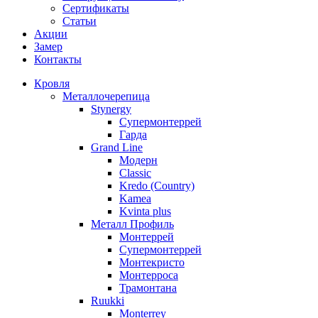
Сертификаты
Статьи
Акции
Замер
Контакты
Кровля
Металлочерепица
Stynergy
Супермонтеррей
Гарда
Grand Line
Модерн
Classic
Kredo (Country)
Kamea
Kvinta plus
Металл Профиль
Монтеррей
Супермонтеррей
Монтекристо
Монтерроса
Трамонтана
Ruukki
Monterrey