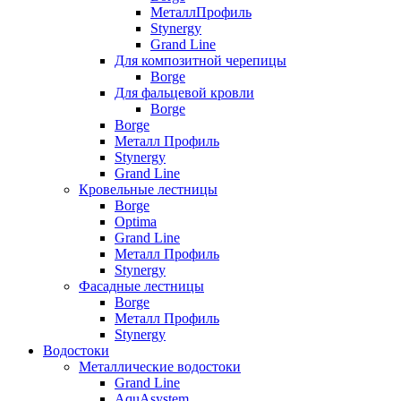
МеталлПрофиль
Stynergy
Grand Line
Для композитной черепицы
Borge
Для фальцевой кровли
Borge
Borge
Металл Профиль
Stynergy
Grand Line
Кровельные лестницы
Borge
Optima
Grand Line
Металл Профиль
Stynergy
Фасадные лестницы
Borge
Металл Профиль
Stynergy
Водостоки
Металлические водостоки
Grand Line
AquAsystem