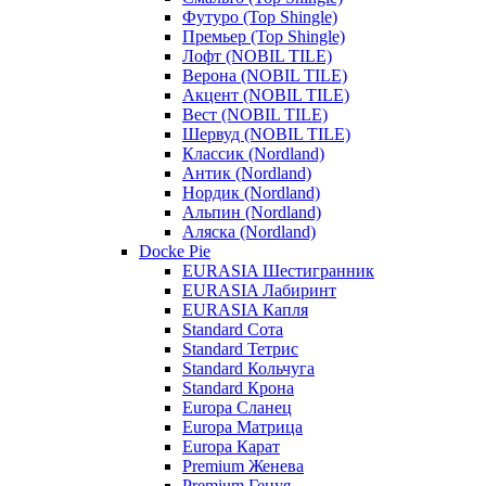
Футуро (Top Shingle)
Премьер (Top Shingle)
Лофт (NOBIL TILE)
Верона (NOBIL TILE)
Акцент (NOBIL TILE)
Вест (NOBIL TILE)
Шервуд (NOBIL TILE)
Классик (Nordland)
Антик (Nordland)
Нордик (Nordland)
Альпин (Nordland)
Аляска (Nordland)
Docke Pie
EURASIA Шестигранник
EURASIA Лабиринт
EURASIA Капля
Standard Сота
Standard Тетрис
Standard Кольчуга
Standard Крона
Europa Сланец
Europa Матрица
Europa Карат
Premium Женева
Premium Генуя