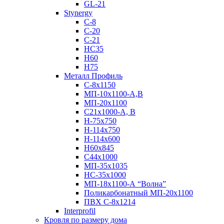
GL-21
Stynergy
C-8
C-20
C-21
НС35
Н60
H75
Металл Профиль
С-8х1150
МП-10x1100-А,В
МП-20х1100
С21х1000-А, В
H-75х750
Н-114х750
Н-114х600
Н60х845
С44х1000
МП-35х1035
НС-35х1000
МП-18х1100-А “Волна”
Поликарбонатный МП-20х1100
ПВХ С-8х1214
Interprofil
Кровля по размеру дома