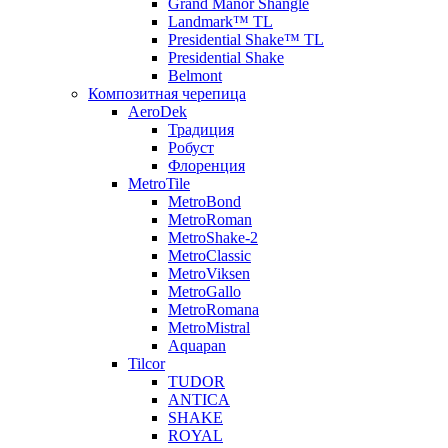
Grand Manor Shangle
Landmark™ TL
Presidential Shake™ TL
Presidential Shake
Belmont
Композитная черепица
AeroDek
Традиция
Робуст
Флоренция
MetroTile
MetroBond
MetroRoman
MetroShake-2
MetroClassic
MetroViksen
MetroGallo
MetroRomana
MetroMistral
Aquapan
Tilcor
TUDOR
ANTICA
SHAKE
ROYAL