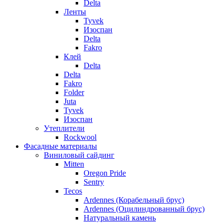
Delta
Ленты
Tyvek
Изоспан
Delta
Fakro
Клей
Delta
Delta
Fakro
Folder
Juta
Tyvek
Изоспан
Утеплители
Rockwool
Фасадные материалы
Виниловый сайдинг
Mitten
Oregon Pride
Sentry
Tecos
Ardennes (Корабельный брус)
Ardennes (Оцилиндрованный брус)
Натуральный камень