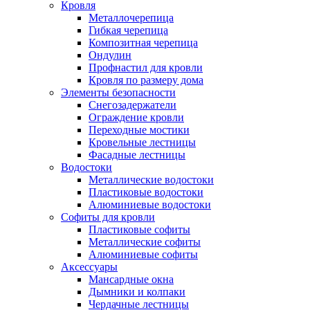
Кровля
Металлочерепица
Гибкая черепица
Композитная черепица
Ондулин
Профнастил для кровли
Кровля по размеру дома
Элементы безопасности
Снегозадержатели
Ограждение кровли
Переходные мостики
Кровельные лестницы
Фасадные лестницы
Водостоки
Металлические водостоки
Пластиковые водостоки
Алюминиевые водостоки
Софиты для кровли
Пластиковые софиты
Металлические софиты
Алюминиевые софиты
Аксессуары
Мансардные окна
Дымники и колпаки
Чердачные лестницы