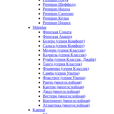
Premium Шеффилд
Premium Ницца
Premium Саппоро
Premium Кёльн
Premium Цюрих
Shinglas
Финская Соната
Финская Аккорд
Болеро (серия Комфорт)
Сальса (серия Комфорт)
Модерн (серия Классик)
Кадриль (серия Классик)
Румба (серия Классик, Джайв)
Танго (серия Классик)
Фламенко (серия Классик)
Самба (серия Ультра)
Фокстрот (серия Ультра)
Ранчо (многослойная)
Кантри (многослойная)
Джаз (многослойная)
Вестерн (многослойная)
Континент (многослойная)
Атлантика (многослойная)
Katepal