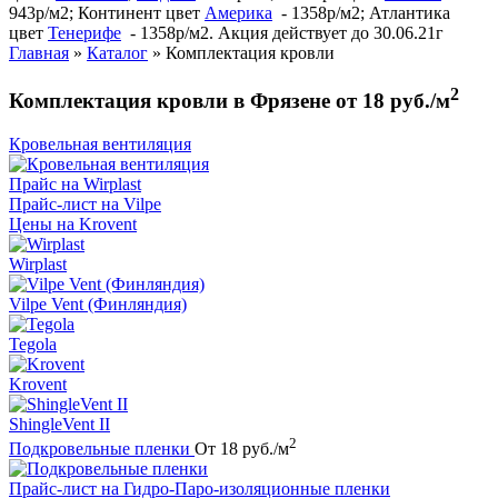
943р/м2; Континент цвет
Америка
- 1358р/м2; Атлантика
цвет
Тенерифе
- 1358р/м2. Акция действует до 30.06.21г
Главная
»
Каталог
»
Комплектация кровли
2
Комплектация кровли в Фрязене от 18 руб./м
Кровельная вентиляция
Прайс на Wirplast
Прайс-лист на Vilpe
Цены на Krovent
Wirplast
Vilpe Vent (Финляндия)
Tegola
Krovent
ShingleVent II
2
Подкровельные пленки
От 18 руб./м
Прайс-лист на Гидро-Паро-изоляционные пленки