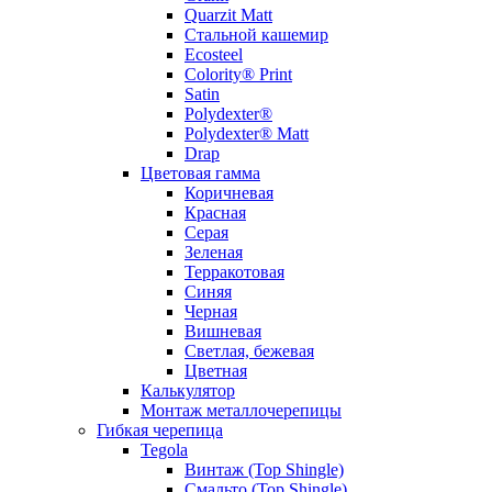
Quarzit Matt
Стальной кашемир
Ecosteel
Colority® Print
Satin
Polydexter®
Polydexter® Matt
Drap
Цветовая гамма
Коричневая
Красная
Серая
Зеленая
Терракотовая
Синяя
Черная
Вишневая
Светлая, бежевая
Цветная
Калькулятор
Монтаж металлочерепицы
Гибкая черепица
Tegola
Винтаж (Top Shingle)
Смальто (Top Shingle)