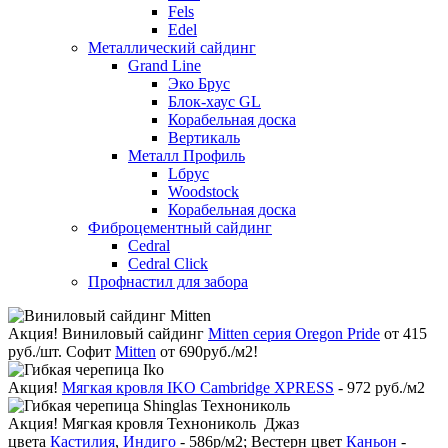
Fels
Edel
Металлический сайдинг
Grand Line
Эко Брус
Блок-хаус GL
Корабельная доска
Вертикаль
Металл Профиль
Lбрус
Woodstock
Корабельная доска
Фиброцементный сайдинг
Cedral
Cedral Click
Профнастил для забора
Акция!
Виниловый сайдинг
Mitten серия Oregon Pride
от 415
руб./шт. Софит
Mitten
от 690руб./м2!
Акция!
Мягкая кровля IKO Cambridge XPRESS
- 972 руб./м2
Акция!
Мягкая кровля Технониколь Джаз
цвета
Кастилия
,
Индиго
- 586р/м2; Вестерн цвет
Каньон
-