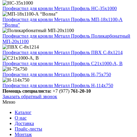
Профнастил для кровли Металл Профиль НС-35х1000
Профнастил для кровли Металл Профиль МП-18х1100-А
“Волна”
Профнастил для кровли Металл Профиль Поликарбонатный
МП-20х1100
Профнастил для кровли Металл Профиль ПВХ С-8х1214
Профнастил для кровли Металл Профиль С21х1000-А, В
Профнастил для кровли Металл Профиль H-75х750
Профнастил для кровли Металл Профиль Н-114х750
Помощь специалиста:
+7 (977)
761-20-10
Заказать обратный звонок
Меню
Каталог
О нас
Доставка
Прайс-листы
Монтаж