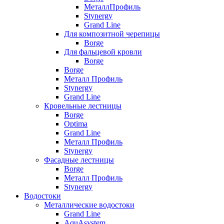
МеталлПрофиль
Stynergy
Grand Line
Для композитной черепицы
Borge
Для фальцевой кровли
Borge
Borge
Металл Профиль
Stynergy
Grand Line
Кровельные лестницы
Borge
Optima
Grand Line
Металл Профиль
Stynergy
Фасадные лестницы
Borge
Металл Профиль
Stynergy
Водостоки
Металлические водостоки
Grand Line
AquAsystem