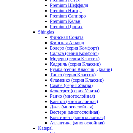
Premium Шеффилд
Premium Ницца
Premium Саппоро
Premium Кёльн
Premium Цюрих
Shinglas
Финская Соната
Финская Аккорд
Болеро (серия Комфорт)
Сальса (серия Комфорт)
Модерн (серия Классик)
Кадриль (серия Классик)
Румба (серия Классик, Джайв)
Танго (серия Классик)
Фламенко (серия Классик)
Самба (серия Ультра)
Фокстрот (серия Ультра)
Ранчо (многослойная)
Кантри (многослойная)
Джаз (многослойная)
Вестерн (многослойная)
Континент (многослойная)
Атлантика (многослойная)
Katepal