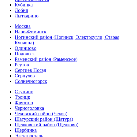
Кубинка
Лобня
Лыткарино
Москва
Наро-Фоминск
Ногинский район (Ногинск, Электроугли, Старая
Купавна)
Одинцово
Подольск
Раменский район (Раменское)
Реутов
Сергиев Посад
Серпухов
Солнечногорск
Ступино
Троицк
Фрязино
Черноголовка
Чеховский район (Чехов)
Шатурский район (Шатура)
Щелковский район (Щелково)
Щербинка
Электросталь