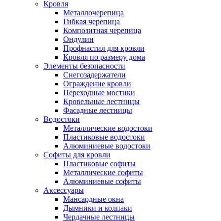
Кровля
Металлочерепица
Гибкая черепица
Композитная черепица
Ондулин
Профнастил для кровли
Кровля по размеру дома
Элементы безопасности
Снегозадержатели
Ограждение кровли
Переходные мостики
Кровельные лестницы
Фасадные лестницы
Водостоки
Металлические водостоки
Пластиковые водостоки
Алюминиевые водостоки
Софиты для кровли
Пластиковые софиты
Металлические софиты
Алюминиевые софиты
Аксессуары
Мансардные окна
Дымники и колпаки
Чердачные лестницы