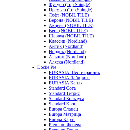
Футуро (Top Shingle)
Премьер (Top Shingle)
Лофт (NOBIL TILE)
Верона (NOBIL TILE)
Акцент (NOBIL TILE)
Вест (NOBIL TILE)
Шервуд (NOBIL TILE)
Классик (Nordland)
Антик (Nordland)
Нордик (Nordland)
Альпин (Nordland)
Аляска (Nordland)
Docke Pie
EURASIA Шестигранник
EURASIA Лабиринт
EURASIA Капля
Standard Сота
Standard Тетрис
Standard Кольчуга
Standard Крона
Europa Сланец
Europa Матрица
Europa Карат
Premium Женева
Premium Генуя