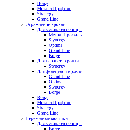
Borge
Металл Профиль
Stynergy
Grand Line
Ограждение кровли
Для металлочерепицы
МеталлПрофиль
Stynergy
Optima
Grand Line
Borge
Для парапета кровли
Stynergy
Для фальцевой кровли
Grand Line
Optima
Stynergy
Borge
Borge
Металл Профиль
Stynergy
Grand Line
Переходные мостики
Для металлочерепицы
Borge