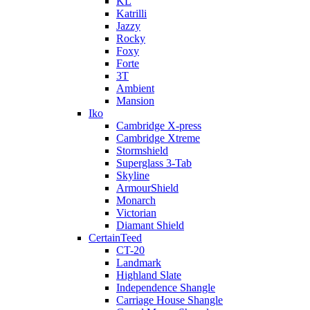
KL
Katrilli
Jazzy
Rocky
Foxy
Forte
3T
Ambient
Mansion
Iko
Cambridge X-press
Cambridge Xtreme
Stormshield
Superglass 3-Tab
Skyline
ArmourShield
Monarch
Victorian
Diamant Shield
CertainTeed
CT-20
Landmark
Highland Slate
Independence Shangle
Carriage House Shangle