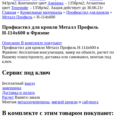
943р/м2; Континент цвет
Америка
- 1358р/м2; Атлантика
цвет
Тенерифе
- 1358р/м2. Акция действует до 30.06.21г
Главная
»
Кровельные материалы
»
Профнастил для кровли
»
Металл Профиль
»
Н-114х600
Профнастил для кровли Металл Профиль
Н-114х600 в Фрязене
Описание
В комплекте покупают
Профнастил для кровли Металл Профиль Н-114х600 в
Фрязене: бесплатная консультация, замер на объекте, расчет по
Вашему плану/проекту, доставка или самовывоз, монтаж под
ключ.
Сервис под ключ
Бесплатный
выезд
замерщика
Доставка и оплата
Расчет
Вашего заказа
Монтаж
металлочерепицы
,
мягкой кровли
и
сайдинга
В комплекте с этим товаром покупают: