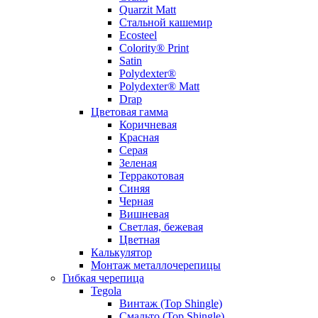
Quarzit Matt
Стальной кашемир
Ecosteel
Colority® Print
Satin
Polydexter®
Polydexter® Matt
Drap
Цветовая гамма
Коричневая
Красная
Серая
Зеленая
Терракотовая
Синяя
Черная
Вишневая
Светлая, бежевая
Цветная
Калькулятор
Монтаж металлочерепицы
Гибкая черепица
Tegola
Винтаж (Top Shingle)
Смальто (Top Shingle)