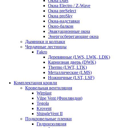
Окна Duet
Окна Electro / Z-Wave
Окна preSelect
Окна proSky
Окна-надставки
Окно-балкон
Эвакуационные окна
Энергосберегающие окна
Дымники и колпаки
Чердачные лестницы
Fakro
Деревянные (LWS, LWK, LDK)
Карнизная дверь (DWK)
Thermo (LWT, LTK)
Металлические (LMS)
Ножничные (LST, LSF)
Комплектация кровли
Кровельная вентиляция
Wirplast
Vilpe Vent (Финляндия)
Tegola
Krovent
ShingleVent II
Подкровельные пленки
Гидроизоляция