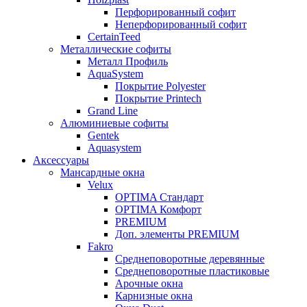
Перфорированный софит
Неперфорированный софит
CertainTeed
Металлические софиты
Металл Профиль
AquaSystem
Покрытие Polyester
Покрытие Printech
Grand Line
Алюминиевые софиты
Gentek
Aquasystem
Аксессуары
Мансардные окна
Velux
OPTIMA Стандарт
OPTIMA Комфорт
PREMIUM
Доп. элементы PREMIUM
Fakro
Cреднеповоротные деревянные
Cреднеповоротные пластиковые
Арочные окна
Карнизные окна