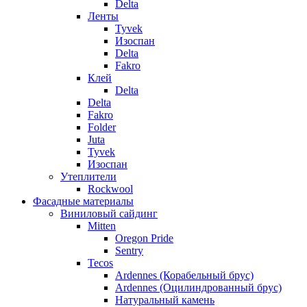
Delta
Ленты
Tyvek
Изоспан
Delta
Fakro
Клей
Delta
Delta
Fakro
Folder
Juta
Tyvek
Изоспан
Утеплители
Rockwool
Фасадные материалы
Виниловый сайдинг
Mitten
Oregon Pride
Sentry
Tecos
Ardennes (Корабельный брус)
Ardennes (Оцилиндрованный брус)
Натуральный камень