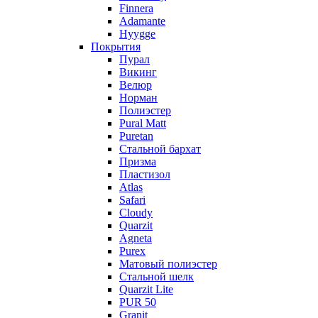
Finnera
Adamante
Hyygge
Покрытия
Пурал
Викинг
Велюр
Норман
Полиэстер
Pural Matt
Puretan
Стальной бархат
Призма
Пластизол
Atlas
Safari
Cloudy
Quarzit
Agneta
Purex
Матовый полиэстер
Стальной шелк
Quarzit Lite
PUR 50
Granit