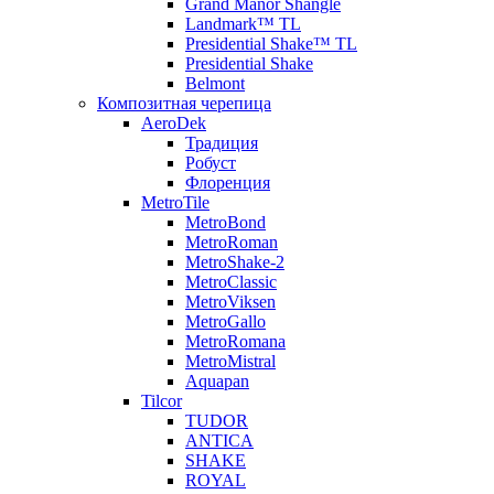
Grand Manor Shangle
Landmark™ TL
Presidential Shake™ TL
Presidential Shake
Belmont
Композитная черепица
AeroDek
Традиция
Робуст
Флоренция
MetroTile
MetroBond
MetroRoman
MetroShake-2
MetroClassic
MetroViksen
MetroGallo
MetroRomana
MetroMistral
Aquapan
Tilcor
TUDOR
ANTICA
SHAKE
ROYAL