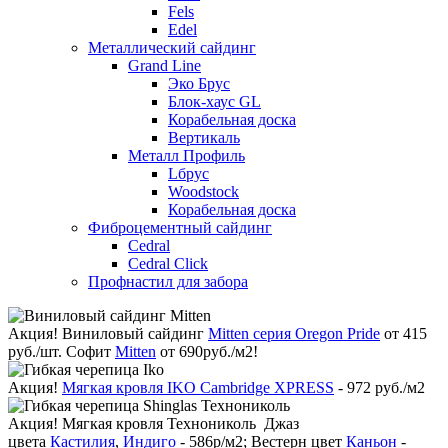
Fels
Edel
Металлический сайдинг
Grand Line
Эко Брус
Блок-хаус GL
Корабельная доска
Вертикаль
Металл Профиль
Lбрус
Woodstock
Корабельная доска
Фиброцементный сайдинг
Cedral
Cedral Click
Профнастил для забора
Акция!
Виниловый сайдинг
Mitten серия Oregon Pride
от 415
руб./шт. Софит
Mitten
от 690руб./м2!
Акция!
Мягкая кровля IKO Cambridge XPRESS
- 972 руб./м2
Акция!
Мягкая кровля Технониколь Джаз
цвета
Кастилия
,
Индиго
- 586р/м2; Вестерн цвет
Каньон
-