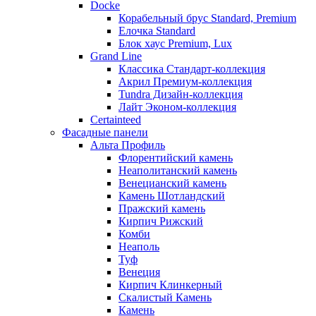
Docke
Корабельный брус Standard, Premium
Елочка Standard
Блок хаус Premium, Lux
Grand Line
Классика Стандарт-коллекция
Акрил Премиум-коллекция
Tundra Дизайн-коллекция
Лайт Эконом-коллекция
Certainteed
Фасадные панели
Альта Профиль
Флорентийский камень
Неаполитанский камень
Венецианский камень
Камень Шотландский
Пражский камень
Кирпич Рижский
Комби
Неаполь
Туф
Венеция
Кирпич Клинкерный
Скалистый Камень
Камень