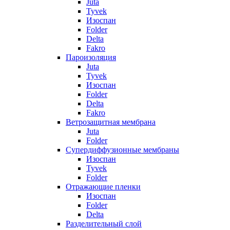
Juta
Tyvek
Изоспан
Folder
Delta
Fakro
Пароизоляция
Juta
Tyvek
Изоспан
Folder
Delta
Fakro
Ветрозащитная мембрана
Juta
Folder
Супердиффузионные мембраны
Изоспан
Tyvek
Folder
Отражающие пленки
Изоспан
Folder
Delta
Разделительный слой