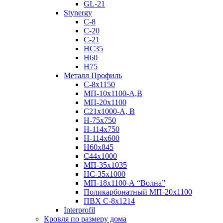
GL-21
Stynergy
C-8
C-20
C-21
НС35
Н60
H75
Металл Профиль
С-8х1150
МП-10x1100-А,В
МП-20х1100
С21х1000-А, В
H-75х750
Н-114х750
Н-114х600
Н60х845
С44х1000
МП-35х1035
НС-35х1000
МП-18х1100-А “Волна”
Поликарбонатный МП-20х1100
ПВХ С-8х1214
Interprofil
Кровля по размеру дома