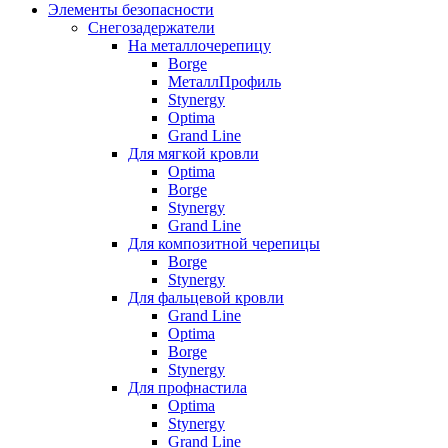
Элементы безопасности
Снегозадержатели
На металлочерепицу
Borge
МеталлПрофиль
Stynergy
Optima
Grand Line
Для мягкой кровли
Optima
Borge
Stynergy
Grand Line
Для композитной черепицы
Borge
Stynergy
Для фальцевой кровли
Grand Line
Optima
Borge
Stynergy
Для профнастила
Optima
Stynergy
Grand Line