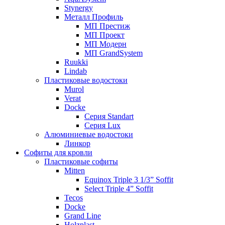
Stynergy
Металл Профиль
МП Престиж
МП Проект
МП Модерн
МП GrandSystem
Ruukki
Lindab
Пластиковые водостоки
Murol
Verat
Docke
Серия Standart
Серия Lux
Алюминиевые водостоки
Линкор
Софиты для кровли
Пластиковые софиты
Mitten
Equinox Triple 3 1/3” Soffit
Select Triple 4” Soffit
Tecos
Docke
Grand Line
Holzplast