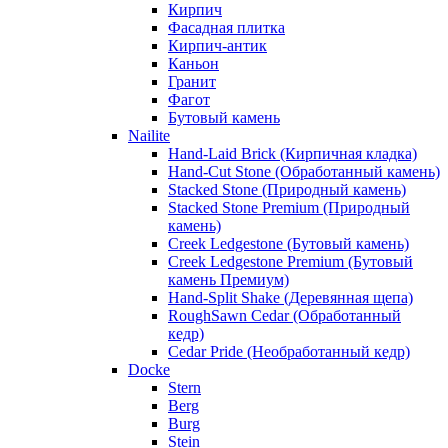
Кирпич
Фасадная плитка
Кирпич-антик
Каньон
Гранит
Фагот
Бутовый камень
Nailite
Hand-Laid Brick (Кирпичная кладка)
Hand-Cut Stone (Обработанный камень)
Stacked Stone (Природный камень)
Stacked Stone Premium (Природный
камень)
Creek Ledgestone (Бутовый камень)
Creek Ledgestone Premium (Бутовый
камень Премиум)
Hand-Split Shake (Деревянная щепа)
RoughSawn Cedar (Обработанный
кедр)
Cedar Pride (Необработанный кедр)
Docke
Stern
Berg
Burg
Stein