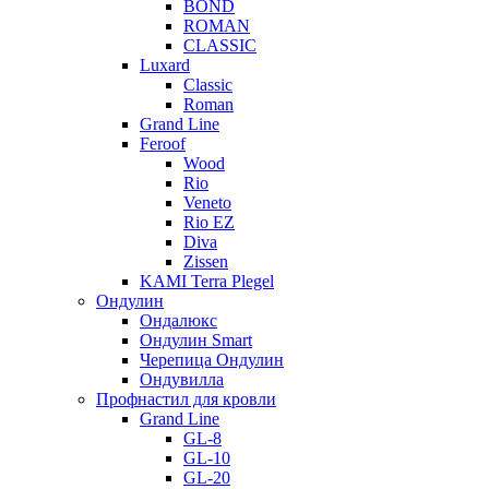
BOND
ROMAN
CLASSIC
Luxard
Classic
Roman
Grand Line
Feroof
Wood
Rio
Veneto
Rio EZ
Diva
Zissen
KAMI Terra Plegel
Ондулин
Ондалюкс
Ондулин Smart
Черепица Ондулин
Ондувилла
Профнастил для кровли
Grand Line
GL-8
GL-10
GL-20